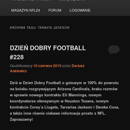
do
do
MAGAZYN NFL24
FORUM
LOGOWANIE
tekstu
widgetów
ARCHIWA TAGU:
TARAVIS JACKSON
DZIEŃ DOBRY FOOTBALL
#228
Opublikowany
10 czerwca 2015
przez
Dariusz
Ankiewicz
Dziś w Dzień Dobry Football o gotowym w 100% do powrotu
na boisku rozgrywającym Arizona Cardinals, braku rozmów
w sprawie nowego kontraktu Eli Manninga, nowym
koordynatorze ofensywnym w Houston Texans, nowym
kontrakcie Corey’a Liugeta, Tarvarisa Jackson i Dereka Coxa,
a także inne równie ciekawe informacje prosto z NFL.
Zapraszamy!