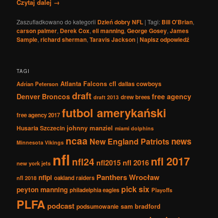
Czytaj dalej
→
Zaszufladkowano do kategorii
Dzień dobry NFL
|
Tagi:
Bill O'Brian
,
carson palmer
,
Derek Cox
,
eli manning
,
George Gosey
,
James
Sample
,
richard sherman
,
Taravis Jackson
|
Napisz odpowiedź
TAGI
Atlanta Falcons
cfl
dallas cowboys
Adrian Peterson
draft
Denver Broncos
free agency
drew brees
draft 2013
futbol amerykański
free agency 2017
johnny manziel
Husaria Szczecin
miami dolphins
ncaa
news
New England Patriots
Minnesota Vikings
nfl
nfl 2017
nfl24
nfl2015
nfl 2016
new york jets
Panthers Wrocław
nflpl
nfl 2018
oakland raiders
pick six
peyton manning
philadelphia eagles
Playoffs
PLFA
podcast
podsumowanie
sam bradford