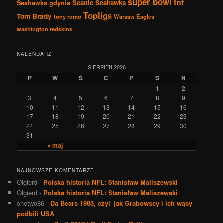
super bowl
tnf
Seattle Seahawks
Seahawks gdynia
Topliga
Tom Brady
tony romo
Warsaw Eagles
washington redskins
KALENDARZ
SIERPIEŃ 2026
P
W
Ś
C
P
S
N
1
2
3
4
5
6
7
8
9
10
11
12
13
14
15
16
17
18
19
20
21
22
23
24
25
26
27
28
29
30
31
« maj
NAJNOWSZE KOMENTARZE
Olgierd
-
Polska historia NFL: Stanisław Maliszewski
Olgierd
-
Polska historia NFL: Stanisław Maliszewski
onetwo86
-
Da Bears 1985, czyli jak Grabowscy i ich wąsy
podbili USA