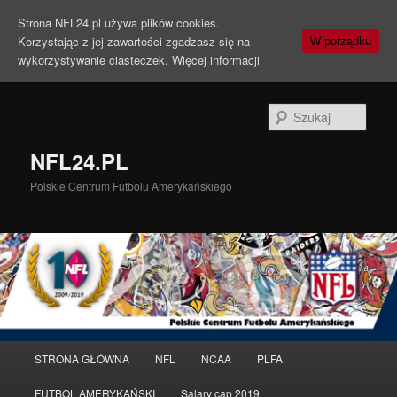
Strona NFL24.pl używa plików cookies.
Korzystając z jej zawartości zgadzasz się na
W porządku
wykorzystywanie ciasteczek.
Więcej informacji
Szuka
NFL24.PL
Polskie Centrum Futbolu Amerykańskiego
Menu
STRONA GŁÓWNA
NFL
NCAA
PLFA
Przeskocz
Przeskocz
główne
FUTBOL AMERYKAŃSKI
Salary cap 2019