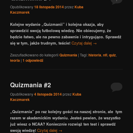
Opublikowany
18 listopada 2014
przez
Kuba
Kaczmarek
Kolejne wydanie „Quizmanii” i kolejna okazja, aby
sprawdzić swoją futbolową wiedzę. Nie obiecujemy, że
będzie łatwo, ale na pewno zabawnie i intrygująco. Sprawdź
się w tym, jakże trudnym, teście!
Czytaj dalej
→
Zaszufladkowano do kategorii
Quizmania
|
Tagi:
historia
,
nfl
,
quiz
,
teoria
|
1
odpowiedź
Quizmania #2
Opublikowany
4 listopada 2014
przez
Kuba
Kaczmarek
„Quizmania” po raz kolejny gości na naszej stronie, ale tym
razem w akademickim wydaniu. Jesteś pewien, że wszystko
już wiesz o NCAA? Koniecznie rozwiąż ten test i sprawdź
swoją wiedzę!
Czytaj dalej
→