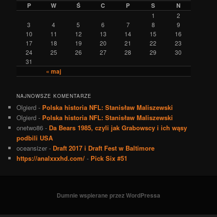
P
W
Ś
C
P
S
N
1
2
3
4
5
6
7
8
9
10
11
12
13
14
15
16
17
18
19
20
21
22
23
24
25
26
27
28
29
30
31
« maj
NAJNOWSZE KOMENTARZE
Olgierd
-
Polska historia NFL: Stanisław Maliszewski
Olgierd
-
Polska historia NFL: Stanisław Maliszewski
onetwo86
-
Da Bears 1985, czyli jak Grabowscy i ich wąsy
podbili USA
oceansizer
-
Draft 2017 i Draft Fest w Baltimore
https://analxxxhd.com/
-
Pick Six #51
Dumnie wspierane przez WordPressa