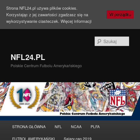
Strona NFL24.pl używa plików cookies.
Korzystając z jej zawartości zgadzasz się na
W porządku
wykorzystywanie ciasteczek.
Więcej informacji
Szuka
NFL24.PL
Polskie Centrum Futbolu Amerykańskiego
Menu
STRONA GŁÓWNA
NFL
NCAA
PLFA
Przeskocz
Przeskocz
główne
FUTBOL AMERYKAŃSKI
Salary cap 2019