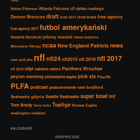
TAGI
Atlanta Falcons
cfl
dallas cowboys
Adrian Peterson
draft
Denver Broncos
free agency
drew brees
draft 2013
futbol amerykański
free agency 2017
johnny manziel
Husaria Szczecin
miami dolphins
ncaa
news
New England Patriots
Minnesota Vikings
nfl
nfl 2017
nfl24
nfl2015
nfl 2016
new york jets
Panthers Wrocław
nflpl
nfl 2018
oakland raiders
pick six
peyton manning
philadelphia eagles
Playoffs
PLFA
podcast
podsumowanie
sam bradford
super bowl
tnf
Seattle Seahawks
Seahawks gdynia
Topliga
Tom Brady
tony romo
Warsaw Eagles
washington redskins
KALENDARZ
SIERPIEŃ 2026