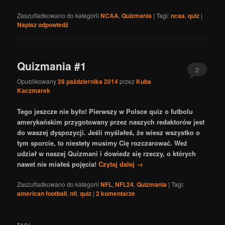
Zaszufladkowano do kategorii
NCAA
,
Quizmania
|
Tagi:
ncaa
,
quiz
|
Napisz odpowiedź
Quizmania #1
2
Opublikowany
28 października 2014
przez
Kuba
Kaczmarek
Tego jeszcze nie było! Pierwszy w Polsce quiz o futbolu
amerykańskim przygotowany przez naszych redaktorów jest
do waszej dyspozycji. Jeśli myślałeś, że wiesz wszystko o
tym sporcie, to niestety musimy Cię rozczarować. Weź
udział w naszej Quizmani i dowiedz się rzeczy, o których
nawet nie miałeś pojęcia!
Czytaj dalej
→
Zaszufladkowano do kategorii
NFL
,
NFL24
,
Quizmania
|
Tagi:
american football
,
nfl
,
quiz
|
2
komentarze