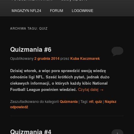
do
do
MAGAZYN NFL24
FORUM
LOGOWANIE
tekstu
widgetów
ARCHIWA TAGU:
QUIZ
Quizmania #6
Opublikowany
2 grudnia 2014
przez
Kuba Kaczmarek
Dzisiaj wtorek, a więc pora sprawdzić swoją wiedzę
odnośnie ligi NFL. Sześć krótkich pytań, jednak dużo
ciekawych informacji, o których każdy kibic National
Football League powinien wiedzieć.
Czytaj dalej
→
Zaszufladkowano do kategorii
Quizmania
|
Tagi:
nfl
,
quiz
|
Napisz
odpowiedź
Quizmania #4
1