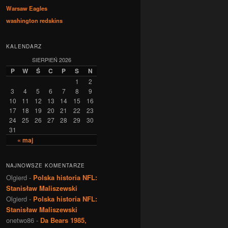
Warsaw Eagles
washington redskins
KALENDARZ
SIERPIEŃ 2026
P
W
Ś
C
P
S
N
1
2
3
4
5
6
7
8
9
10
11
12
13
14
15
16
17
18
19
20
21
22
23
24
25
26
27
28
29
30
31
« maj
NAJNOWSZE KOMENTARZE
Olgierd
-
Polska historia NFL:
Stanisław Maliszewski
Olgierd
-
Polska historia NFL:
Stanisław Maliszewski
onetwo86
-
Da Bears 1985,