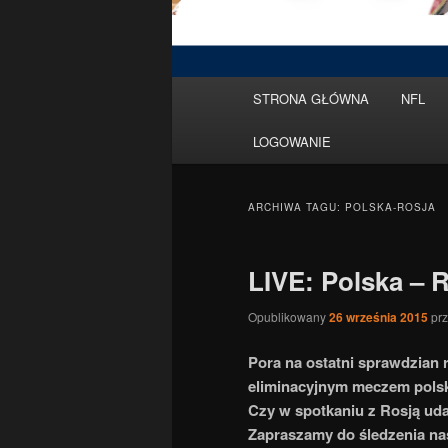
Menu
STRONA GŁÓWNA
NFL
Przeskocz
Przeskocz
główne
LOGOWANIE
do
do
tekstu
widgetów
ARCHIWA TAGU:
POLSKA-ROSJA
LIVE: Polska – 
Opublikowany
26 września 2015
pr
Pora na ostatni sprawdzian 
eliminacyjnym meczem polsk
Czy w spotkaniu z Rosją uda
Zapraszamy do śledzenia nasz