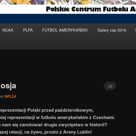
NCAA
PLFA
FUTBOL AMERYKAŃSKI
Salary cap 2019
Rosja
28
zez
NFL24
reprezentacji Polski przed październikowym,
iej reprezentacji w futbolu amerykańskim z Czechami.
 nam się zanotować drugie zwycięstwo w historii?
ej relacji, na żywo, prosto z Areny Lublin!