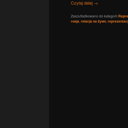
Czytaj dalej
→
Zaszufladkowano do kategorii
Repre
rosja
,
relacja na żywo
,
reprezentacj