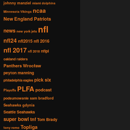
johnny manziel
miami dolphins
ncaa
Minnesota Vikings
New England Patriots
nfl
news
new york jets
nfl24
nfl2015
nfl 2016
nfl 2017
nflpl
nfl 2018
oakland raiders
Panthers Wrocław
peyton manning
pick six
philadelphia eagles
PLFA
podcast
Playoffs
podsumowanie
sam bradford
Seahawks gdynia
Seattle Seahawks
super bowl
tnf
Tom Brady
Topliga
tony romo