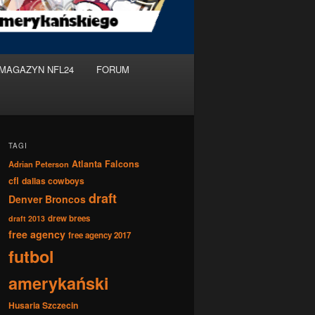
MAGAZYN NFL24
FORUM
TAGI
Atlanta Falcons
Adrian Peterson
cfl
dallas cowboys
draft
Denver Broncos
drew brees
draft 2013
free agency
free agency 2017
futbol
amerykański
Husaria Szczecin