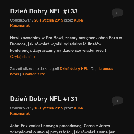
Dzień Dobry NFL #133
3
Opublikowany
20 stycznia 2015
przez
Kuba
Kaczmarek
Nowi zawodnicy w Pro Bowl, znamy następce Johna Foxa w
Broncos, jak również wyniki oglądalność finałów
konferencji. Zapraszamy na dzisiejsze wiadomości!
Czytaj dalej
→
Zaszufladkowano do kategorii
Dzień dobry NFL
|
Tagi:
broncos
,
news
|
3
komentarze
Dzień Dobry NFL #131
1
Opublikowany
16 stycznia 2015
przez
Kuba
Kaczmarek
John Fox znalazł nowego pracodawcę, Cardale Jones
zdecydował o swojej przyszłości, jak również znana jest