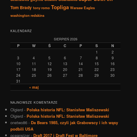
Topliga
Tom Brady
tony romo
Warsaw Eagles
washington redskins
KALENDARZ
SIERPIEŃ 2026
P
W
Ś
C
P
S
N
1
2
3
4
5
6
7
8
9
10
11
12
13
14
15
16
17
18
19
20
21
22
23
24
25
26
27
28
29
30
31
« maj
NAJNOWSZE KOMENTARZE
Olgierd
-
Polska historia NFL: Stanisław Maliszewski
Olgierd
-
Polska historia NFL: Stanisław Maliszewski
onetwo86
-
Da Bears 1985, czyli jak Grabowscy i ich wąsy
podbili USA
oceansizer
-
Draft 2017 i Draft Fest w Baltimore