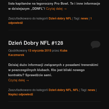
lista kapitanów na tegoroczny Pro Bowl. Te i inne informacje
w dzisiejszym „DDNFL”!
Czytaj dalej
→
Zaszufladkowano do kategorii
Dzień dobry NFL
|
Tagi:
news
|
1
odpowiedź
Dzień Dobry NFL #128
Opublikowany
13 stycznia 2015
przez
Kuba
Kaczmarek
Dzisiaj dużo informacji związanych z posadami trenerskimi
w poszczególnych klubach. Kto jest bliski nowego
kontraktu? Sprawdźcie sami.
Czytaj dalej
→
Zaszufladkowano do kategorii
Dzień dobry NFL
,
NFL
|
Tagi:
news
|
Napisz odpowiedź