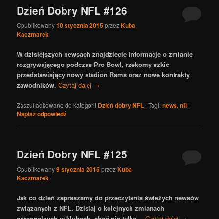
Dzień Dobry NFL #126
Opublikowany
10 stycznia 2015
przez
Kuba
Kaczmarek
W dzisiejszych newsach znajdziecie informacje o zmianie
rozgrywającego podczas Pro Bowl, rzekomy szkic
przedstawiający nowy stadion Rams oraz nowe kontrakty
zawodników.
Czytaj dalej
→
Zaszufladkowano do kategorii
Dzień dobry NFL
|
Tagi:
news
,
nfl
|
Napisz odpowiedź
Dzień Dobry NFL #125
Opublikowany
9 stycznia 2015
przez
Kuba
Kaczmarek
Jak co dzień zapraszamy do przeczytania świeżych newsów
związanych z NFL. Dzisiaj o kolejnych zmianach
personalnych w klubach, choć nie tylko…
Czytaj dalej
→