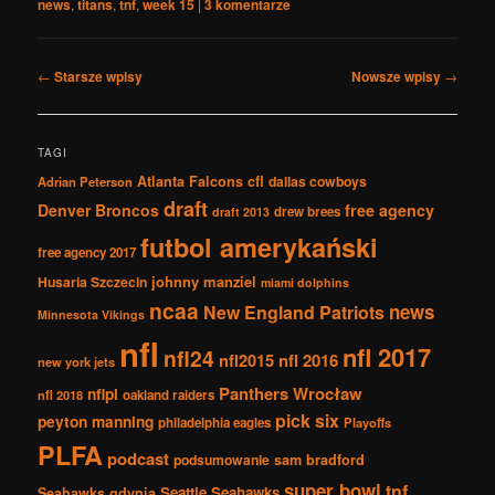
news
,
titans
,
tnf
,
week 15
|
3
komentarze
Nawigacja
←
Starsze wpisy
Nowsze wpisy
→
po
wpisach
TAGI
Atlanta Falcons
cfl
dallas cowboys
Adrian Peterson
draft
Denver Broncos
free agency
drew brees
draft 2013
futbol amerykański
free agency 2017
johnny manziel
Husaria Szczecin
miami dolphins
ncaa
news
New England Patriots
Minnesota Vikings
nfl
nfl 2017
nfl24
nfl2015
nfl 2016
new york jets
Panthers Wrocław
nflpl
nfl 2018
oakland raiders
pick six
peyton manning
philadelphia eagles
Playoffs
PLFA
podcast
podsumowanie
sam bradford
super bowl
tnf
Seattle Seahawks
Seahawks gdynia