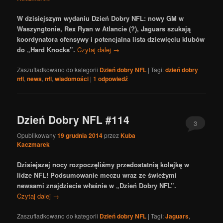
W dzisiejszym wydaniu Dzień Dobry NFL: nowy GM w
Waszyngtonie, Rex Ryan w Atlancie (?), Jaguars szukają
koordynatora ofensywy i potencjalna lista dziewięciu klubów
do „Hard Knocks”.
Czytaj dalej
→
Zaszufladkowano do kategorii
Dzień dobry NFL
|
Tagi:
dzień dobry
nfl
,
news
,
nfl
,
wiadomości
|
1
odpowiedź
Dzień Dobry NFL #114
3
Opublikowany
19 grudnia 2014
przez
Kuba
Kaczmarek
Dzisiejszej nocy rozpoczęliśmy przedostatnią kolejkę w
lidze NFL! Podsumowanie meczu wraz ze świeżymi
newsami znajdziecie właśnie w „Dzień Dobry NFL”.
Czytaj dalej
→
Zaszufladkowano do kategorii
Dzień dobry NFL
|
Tagi:
Jaguars
,