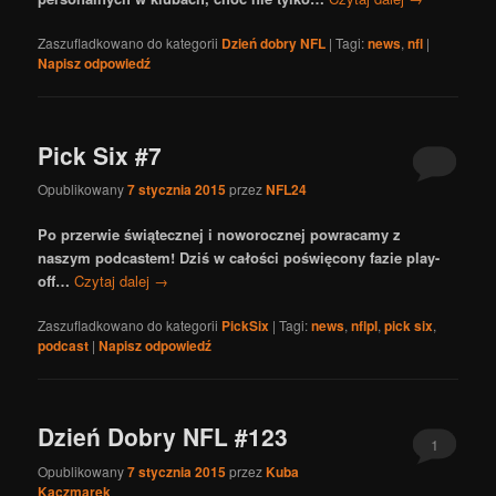
Zaszufladkowano do kategorii
Dzień dobry NFL
|
Tagi:
news
,
nfl
|
Napisz odpowiedź
Pick Six #7
Opublikowany
7 stycznia 2015
przez
NFL24
Po przerwie świątecznej i noworocznej powracamy z
naszym podcastem! Dziś w całości poświęcony fazie play-
off…
Czytaj dalej
→
Zaszufladkowano do kategorii
PickSix
|
Tagi:
news
,
nflpl
,
pick six
,
podcast
|
Napisz odpowiedź
Dzień Dobry NFL #123
1
Opublikowany
7 stycznia 2015
przez
Kuba
Kaczmarek