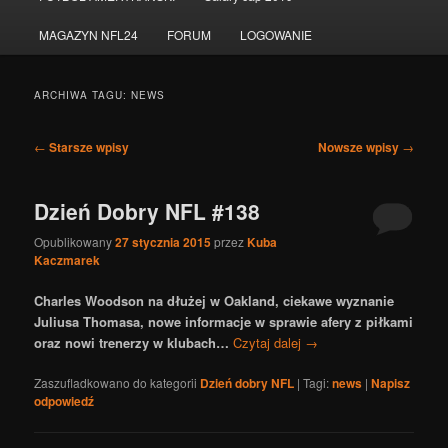
do
do
MAGAZYN NFL24
FORUM
LOGOWANIE
tekstu
widgetów
ARCHIWA TAGU:
NEWS
Nawigacja
←
Starsze wpisy
Nowsze wpisy
→
po
wpisach
Dzień Dobry NFL #138
Opublikowany
27 stycznia 2015
przez
Kuba
Kaczmarek
Charles Woodson na dłużej w Oakland, ciekawe wyznanie
Juliusa Thomasa, nowe informacje w sprawie afery z piłkami
oraz nowi trenerzy w klubach…
Czytaj dalej
→
Zaszufladkowano do kategorii
Dzień dobry NFL
|
Tagi:
news
|
Napisz
odpowiedź