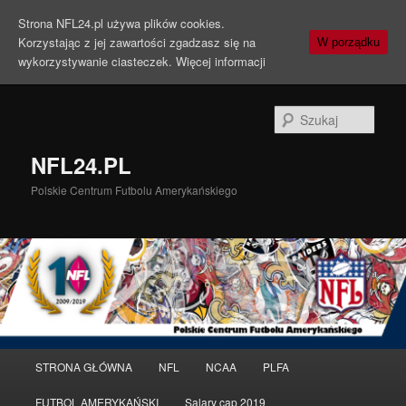
Strona NFL24.pl używa plików cookies.
Korzystając z jej zawartości zgadzasz się na
W porządku
wykorzystywanie ciasteczek.
Więcej informacji
Szuka
NFL24.PL
Polskie Centrum Futbolu Amerykańskiego
Menu
STRONA GŁÓWNA
NFL
NCAA
PLFA
Przeskocz
Przeskocz
główne
FUTBOL AMERYKAŃSKI
Salary cap 2019