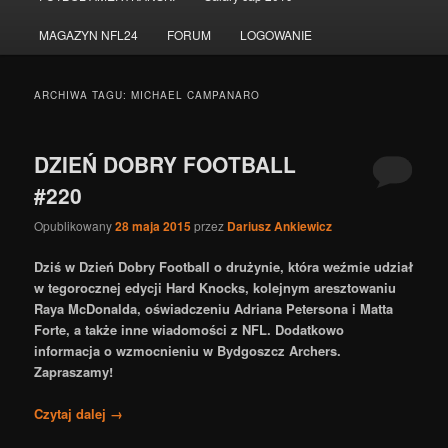
do
do
MAGAZYN NFL24
FORUM
LOGOWANIE
tekstu
widgetów
ARCHIWA TAGU:
MICHAEL CAMPANARO
DZIEŃ DOBRY FOOTBALL
#220
Opublikowany
28 maja 2015
przez
Dariusz Ankiewicz
Dziś w Dzień Dobry Football o drużynie, która weźmie udział
w tegorocznej edycji Hard Knocks, kolejnym aresztowaniu
Raya McDonalda, oświadczeniu Adriana Petersona i Matta
Forte, a także inne wiadomości z NFL. Dodatkowo
informacja o wzmocnieniu w Bydgoszcz Archers.
Zapraszamy!
Czytaj dalej
→