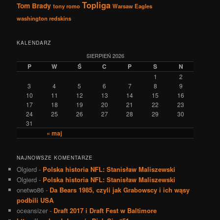
Topliga
Tom Brady
tony romo
Warsaw Eagles
washington redskins
KALENDARZ
SIERPIEŃ 2026
P
W
Ś
C
P
S
N
1
2
3
4
5
6
7
8
9
10
11
12
13
14
15
16
17
18
19
20
21
22
23
24
25
26
27
28
29
30
31
« maj
NAJNOWSZE KOMENTARZE
Olgierd
-
Polska historia NFL: Stanisław Maliszewski
Olgierd
-
Polska historia NFL: Stanisław Maliszewski
onetwo86
-
Da Bears 1985, czyli jak Grabowscy i ich wąsy
podbili USA
oceansizer
-
Draft 2017 i Draft Fest w Baltimore