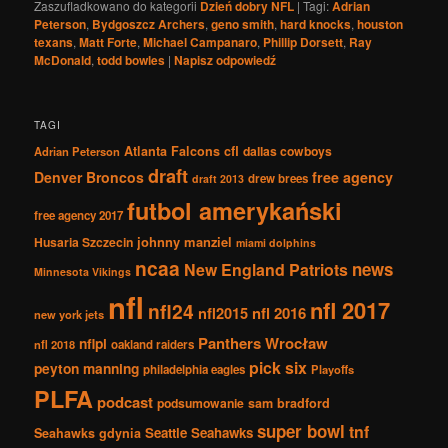
Zaszufladkowano do kategorii
Dzień dobry NFL
|
Tagi:
Adrian
Peterson
,
Bydgoszcz Archers
,
geno smith
,
hard knocks
,
houston
texans
,
Matt Forte
,
Michael Campanaro
,
Phillip Dorsett
,
Ray
McDonald
,
todd bowles
|
Napisz odpowiedź
TAGI
Atlanta Falcons
cfl
dallas cowboys
Adrian Peterson
draft
Denver Broncos
free agency
drew brees
draft 2013
futbol amerykański
free agency 2017
johnny manziel
Husaria Szczecin
miami dolphins
ncaa
news
New England Patriots
Minnesota Vikings
nfl
nfl 2017
nfl24
nfl2015
nfl 2016
new york jets
Panthers Wrocław
nflpl
nfl 2018
oakland raiders
pick six
peyton manning
philadelphia eagles
Playoffs
PLFA
podcast
podsumowanie
sam bradford
super bowl
tnf
Seattle Seahawks
Seahawks gdynia