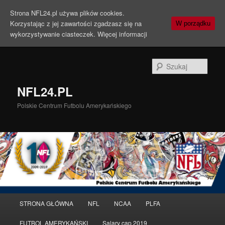
Strona NFL24.pl używa plików cookies.
Korzystając z jej zawartości zgadzasz się na
W porządku
wykorzystywanie ciasteczek.
Więcej informacji
Szuka
NFL24.PL
Polskie Centrum Futbolu Amerykańskiego
Menu
STRONA GŁÓWNA
NFL
NCAA
PLFA
Przeskocz
Przeskocz
główne
FUTBOL AMERYKAŃSKI
Salary cap 2019