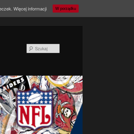
teczek.
Więcej informacji
W porządku
Szukaj