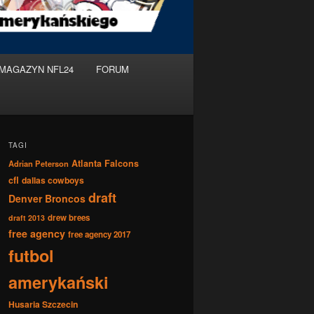
MAGAZYN NFL24
FORUM
TAGI
Atlanta Falcons
Adrian Peterson
cfl
dallas cowboys
draft
Denver Broncos
drew brees
draft 2013
free agency
free agency 2017
futbol
amerykański
Husaria Szczecin