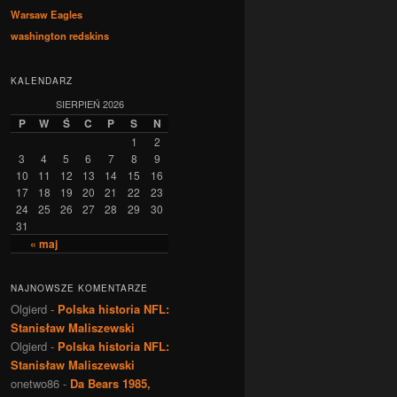
Warsaw Eagles
washington redskins
KALENDARZ
SIERPIEŃ 2026
P
W
Ś
C
P
S
N
1
2
3
4
5
6
7
8
9
10
11
12
13
14
15
16
17
18
19
20
21
22
23
24
25
26
27
28
29
30
31
« maj
NAJNOWSZE KOMENTARZE
Olgierd
-
Polska historia NFL:
Stanisław Maliszewski
Olgierd
-
Polska historia NFL:
Stanisław Maliszewski
onetwo86
-
Da Bears 1985,