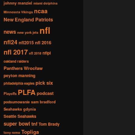
johnny manziel
miami dolphins
ncaa
Minnesota Vikings
New England Patriots
nfl
news
new york jets
nfl24
nfl2015
nfl 2016
nfl 2017
nflpl
nfl 2018
oakland raiders
Panthers Wrocław
peyton manning
pick six
philadelphia eagles
PLFA
podcast
Playoffs
podsumowanie
sam bradford
Seahawks gdynia
Seattle Seahawks
super bowl
tnf
Tom Brady
Topliga
tony romo