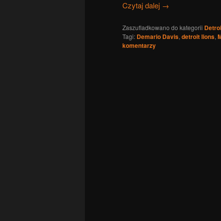
Czytaj dalej
→
Zaszufladkowano do kategorii
Detroi
Tagi:
Demario Davis
,
detroit lions
,
M
komentarzy