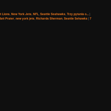
t Lions
,
New York Jets
,
NFL
,
Seattle Seahawks
,
Trzy pytania o...
|
att Prater
,
new york jets
,
Richards Sherman
,
Seattle Sehawks
|
7