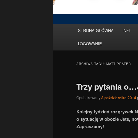
Menu
STRONA GŁÓWNA
NFL
Przeskocz
Przeskocz
główne
LOGOWANIE
do
do
tekstu
widgetów
ARCHIWA TAGU:
MATT PRATER
Trzy pytania o…
Opublikowany
8 października 2014
Kolejny tydzień rozgrywek N
o sytuację w obozie Jets, n
Zapraszamy!