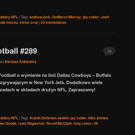
 dobry NFL
|
Tagi:
andrew luck
,
DeMarco Murray
,
jay cutler
,
Josh
nie meczu
,
victor cruz
|
33
komentarze
tball #289
36
zez
Dariusz Ankiewicz
ootball o wymianie na linii Dallas Cowboys – Buffalo
rozgrywającym w New York Jets. Dodatkowo wiele
roszadach w składach drużyn NFL. Zapraszamy!
 dobry NFL
|
Tagi:
Austin Sefarian-Jenkin
,
jay cutler
,
kiko alonso
,
jee Goode
,
ryan fitzpatrick
,
Terrell McClain
,
tony romo
|
36