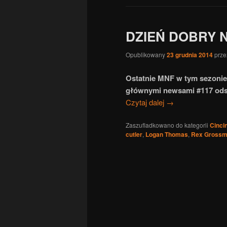
DZIEŃ DOBRY N
Opublikowany
23 grudnia 2014
prz
Ostatnie MNF w tym sezonie 
głównymi newsami #117 od
Czytaj dalej
→
Zaszufladkowano do kategorii
Cinci
cutler
,
Logan Thomas
,
Rex Gross