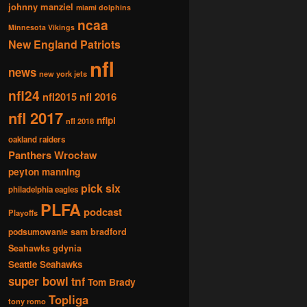
johnny manziel
miami dolphins
ncaa
Minnesota Vikings
New England Patriots
nfl
news
new york jets
nfl24
nfl2015
nfl 2016
nfl 2017
nflpl
nfl 2018
oakland raiders
Panthers Wrocław
peyton manning
pick six
philadelphia eagles
PLFA
podcast
Playoffs
podsumowanie
sam bradford
Seahawks gdynia
Seattle Seahawks
super bowl
tnf
Tom Brady
Topliga
tony romo