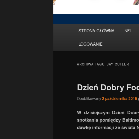
Menu
STRONA GŁÓWNA
NFL
Przeskocz
Przeskocz
główne
LOGOWANIE
do
do
tekstu
widgetów
ARCHIWA TAGU:
JAY CUTLER
Dzień Dobry Foo
Opublikowany
2 października 2015
W dzisiejszym Dzień Dobr
spotkania pomiędzy Baltimor
dawkę informacji ze świata