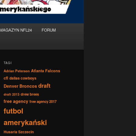
MAGAZYN NFL24
FORUM
TAGI
Atlanta Falcons
Adrian Peterson
cfl
dallas cowboys
draft
Denver Broncos
drew brees
draft 2013
free agency
free agency 2017
futbol
amerykański
Husaria Szczecin