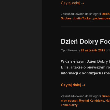
Czytaj dalej
→
Zaszufladkowano do kategorii
Dzień
Scobee
,
Justin Tucker
,
podsumowa
Dzień Dobry Foo
Opublikowany
23 września 2015
pr
W dzisiejszym Dzień Dobry F
Bills, a także o pierwszym 
informacji o kontuzjach i 
Czytaj dalej
→
Zaszufladkowano do kategorii
Dzień
matt cassel
,
Mychal Kendricks
,
Na
komentarzy