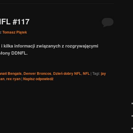
FL #117
ez
Tomasz Piątek
i kilka informacji związanych z rozgrywającymi
słony DDNFL.
nnati Bengals
,
Denver Broncos
,
Dzień dobry NFL
,
NFL
|
Tagi:
jay
man
,
rex ryan
|
Napisz odpowiedź