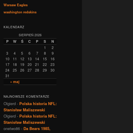
Warsaw Eagles
washington redskins
KALENDARZ
SIERPIEŃ 2026
P
W
Ś
C
P
S
N
1
2
3
4
5
6
7
8
9
10
11
12
13
14
15
16
17
18
19
20
21
22
23
24
25
26
27
28
29
30
31
« maj
NAJNOWSZE KOMENTARZE
Olgierd
-
Polska historia NFL:
Stanisław Maliszewski
Olgierd
-
Polska historia NFL:
Stanisław Maliszewski
onetwo86
-
Da Bears 1985,