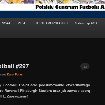
NCAA
PLFA
FUTBOL AMERYKAŃSKI
Salary cap 2019
tball #297
33
przez
Karol Potaś
y Football znajdziecie podsumowanie czwartkowego
e Ravens i Pittsburgh Steelers oraz jak zawsze sporą
 NFL. Zapraszamy!