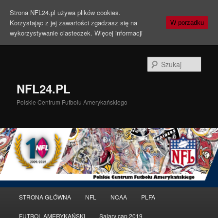
Strona NFL24.pl używa plików cookies.
Korzystając z jej zawartości zgadzasz się na
W porządku
wykorzystywanie ciasteczek.
Więcej informacji
Szuka
NFL24.PL
Polskie Centrum Futbolu Amerykańskiego
Menu
STRONA GŁÓWNA
NFL
NCAA
PLFA
Przeskocz
Przeskocz
główne
FUTBOL AMERYKAŃSKI
Salary cap 2019