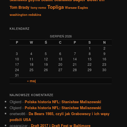
Topliga
Tom Brady
tony romo
Warsaw Eagles
washington redskins
KALENDARZ
SIERPIEŃ 2026
P
W
Ś
C
P
S
N
1
2
3
4
5
6
7
8
9
10
11
12
13
14
15
16
17
18
19
20
21
22
23
24
25
26
27
28
29
30
31
« maj
NAJNOWSZE KOMENTARZE
Olgierd
-
Polska historia NFL: Stanisław Maliszewski
Olgierd
-
Polska historia NFL: Stanisław Maliszewski
onetwo86
-
Da Bears 1985, czyli jak Grabowscy i ich wąsy
podbili USA
oceansizer
-
Draft 2017 i Draft Fest w Baltimore