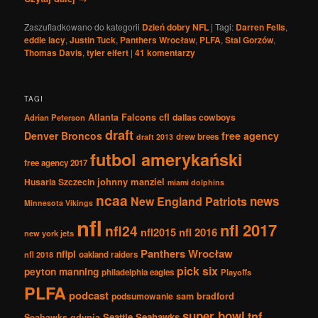
Zaszufladkowano do kategorii
Dzień dobry NFL
|
Tagi:
Darren Fells
,
eddie lacy
,
Justin Tuck
,
Panthers Wrocław
,
PLFA
,
Stal Gorzów
,
Thomas Davis
,
tyler eifert
|
41
komentarzy
TAGI
Atlanta Falcons
cfl
dallas cowboys
Adrian Peterson
draft
Denver Broncos
free agency
drew brees
draft 2013
futbol amerykański
free agency 2017
johnny manziel
Husaria Szczecin
miami dolphins
ncaa
news
New England Patriots
Minnesota Vikings
nfl
nfl 2017
nfl24
nfl2015
nfl 2016
new york jets
Panthers Wrocław
nflpl
nfl 2018
oakland raiders
pick six
peyton manning
philadelphia eagles
Playoffs
PLFA
podcast
podsumowanie
sam bradford
super bowl
tnf
Seattle Seahawks
Seahawks gdynia