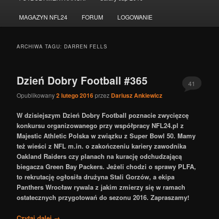
do
do
MAGAZYN NFL24
FORUM
LOGOWANIE
tekstu
widgetów
ARCHIWA TAGU:
DARREN FELLS
Dzień Dobry Football #365
41
Opublikowany
2 lutego 2016
przez
Dariusz Ankiewicz
W dzisiejszym Dzień Dobry Football poznacie zwycięzcę
konkursu organizowanego przy współpracy NFL24.pl z
Majestic Athletic Polska w związku z Super Bowl 50. Mamy
też wieści z NFL m.in. o zakończeniu kariery zawodnika
Oakland Raiders czy planach na kurację odchudzającą
biegacza Green Bay Packers. Jeżeli chodzi o sprawy PLFA,
to rekrutację ogłosiła drużyna
Stali Gorzów
, a ekipa
Panthers Wrocław rywala z jakim zmierzy się w ramach
ostatecznych przygotowań do sezonu 2016. Zapraszamy!
Czytaj dalej
→