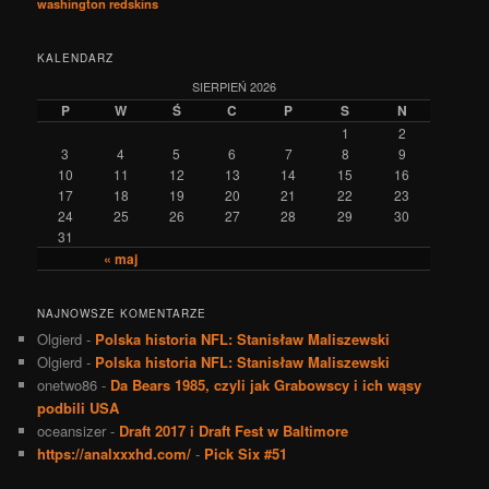
washington redskins
KALENDARZ
SIERPIEŃ 2026
P
W
Ś
C
P
S
N
1
2
3
4
5
6
7
8
9
10
11
12
13
14
15
16
17
18
19
20
21
22
23
24
25
26
27
28
29
30
31
« maj
NAJNOWSZE KOMENTARZE
Olgierd
-
Polska historia NFL: Stanisław Maliszewski
Olgierd
-
Polska historia NFL: Stanisław Maliszewski
onetwo86
-
Da Bears 1985, czyli jak Grabowscy i ich wąsy
podbili USA
oceansizer
-
Draft 2017 i Draft Fest w Baltimore
https://analxxxhd.com/
-
Pick Six #51