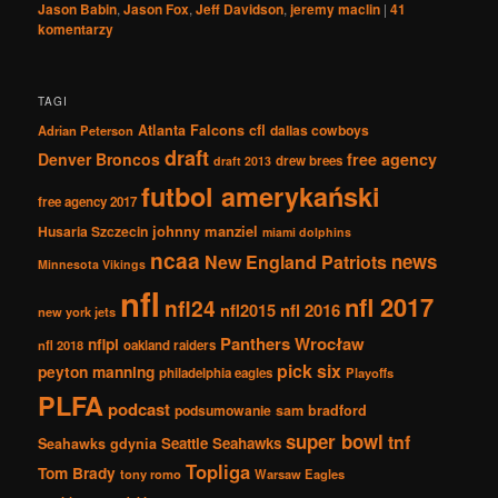
Jason Babin
,
Jason Fox
,
Jeff Davidson
,
jeremy maclin
|
41
komentarzy
TAGI
Atlanta Falcons
cfl
dallas cowboys
Adrian Peterson
draft
Denver Broncos
free agency
drew brees
draft 2013
futbol amerykański
free agency 2017
johnny manziel
Husaria Szczecin
miami dolphins
ncaa
news
New England Patriots
Minnesota Vikings
nfl
nfl 2017
nfl24
nfl2015
nfl 2016
new york jets
Panthers Wrocław
nflpl
nfl 2018
oakland raiders
pick six
peyton manning
philadelphia eagles
Playoffs
PLFA
podcast
podsumowanie
sam bradford
super bowl
tnf
Seattle Seahawks
Seahawks gdynia
Topliga
Tom Brady
tony romo
Warsaw Eagles