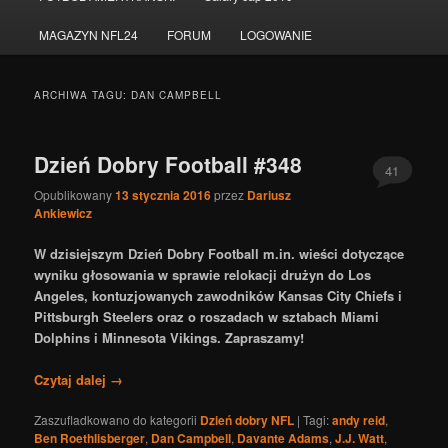
do
do
MAGAZYN NFL24
FORUM
LOGOWANIE
tekstu
widgetów
ARCHIWA TAGU:
DAN CAMPBELL
Dzień Dobry Football #348
41
Opublikowany
13 stycznia 2016
przez
Dariusz
Ankiewicz
W dzisiejszym Dzień Dobry Football m.in. wieści dotyczące
wyniku głosowania w sprawie relokacji drużyn do Los
Angeles, kontuzjowanych zawodników Kansas City Chiefs i
Pittsburgh Steelers oraz o roszadach w sztabach Miami
Dolphins i Minnesota Vikings. Zapraszamy!
Czytaj dalej
→
Zaszufladkowano do kategorii
Dzień dobry NFL
|
Tagi:
andy reid
,
Ben Roethlisberger
,
Dan Campbell
,
Davante Adams
,
J.J. Watt
,