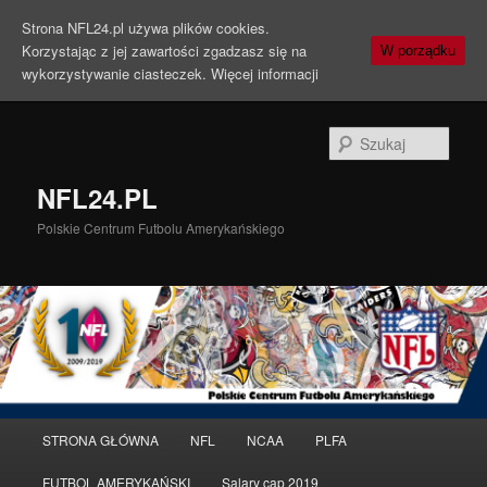
Strona NFL24.pl używa plików cookies.
Korzystając z jej zawartości zgadzasz się na
W porządku
wykorzystywanie ciasteczek.
Więcej informacji
Szuka
NFL24.PL
Polskie Centrum Futbolu Amerykańskiego
Menu
STRONA GŁÓWNA
NFL
NCAA
PLFA
Przeskocz
Przeskocz
główne
FUTBOL AMERYKAŃSKI
Salary cap 2019