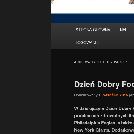
Menu
STRONA GŁÓWNA
NFL
Przeskocz
Przeskocz
główne
LOGOWANIE
do
do
tekstu
widgetów
ARCHIWA TAGU:
CODY PARKEY
Dzień Dobry Foo
Opublikowany
16 września 2015
pr
W dzisiejszym Dzień Dobry
problemach zdrowotnych lin
Philadelphia Eagles, a tak
New York Giants. Dodatkowo 