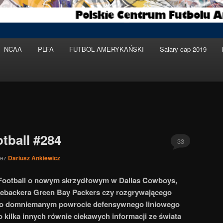
NCAA
PLFA
FUTBOL AMERYKAŃSKI
Salary cap 2019
tball #284
33
zez
Dariusz Ankiewicz
 Football o nowym skrzydłowym w Dallas Cowboys,
ebackera Green Bay Packers czy rozgrywającego
że o domniemanym powrocie defensywnego liniowego
kilka innych równie ciekawych informacji ze świata