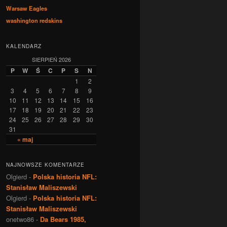
Warsaw Eagles
washington redskins
KALENDARZ
SIERPIEŃ 2026
P
W
Ś
C
P
S
N
1
2
3
4
5
6
7
8
9
10
11
12
13
14
15
16
17
18
19
20
21
22
23
24
25
26
27
28
29
30
31
« maj
NAJNOWSZE KOMENTARZE
Olgierd
-
Polska historia NFL:
Stanisław Maliszewski
Olgierd
-
Polska historia NFL:
Stanisław Maliszewski
onetwo86
-
Da Bears 1985,