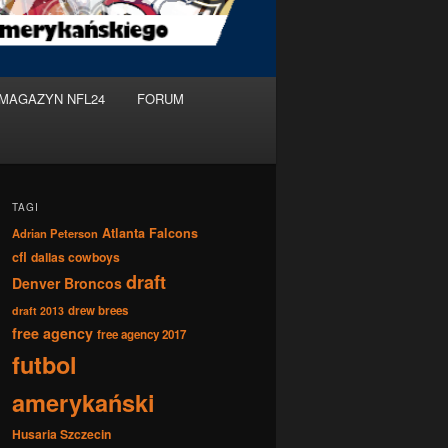
MAGAZYN NFL24
FORUM
TAGI
Atlanta Falcons
Adrian Peterson
cfl
dallas cowboys
draft
Denver Broncos
drew brees
draft 2013
free agency
free agency 2017
futbol
amerykański
Husaria Szczecin