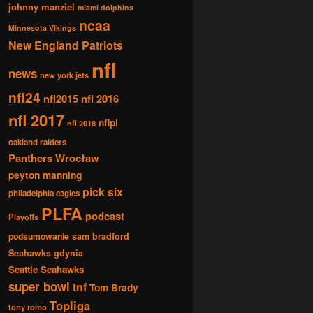
johnny manziel
miami dolphins
ncaa
Minnesota Vikings
New England Patriots
nfl
news
new york jets
nfl24
nfl2015
nfl 2016
nfl 2017
nflpl
nfl 2018
oakland raiders
Panthers Wrocław
peyton manning
pick six
philadelphia eagles
PLFA
podcast
Playoffs
podsumowanie
sam bradford
Seahawks gdynia
Seattle Seahawks
super bowl
tnf
Tom Brady
Topliga
tony romo