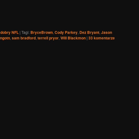
 dobry NFL
|
Tagi:
BryceBrown
,
Cody Parkey
,
Dez Bryant
,
Jason
ngotn
,
sam bradford
,
terrell pryor
,
Will Blackmon
|
33
komentarze