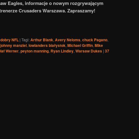
saw Eagles, informacje o nowym rozgrywającym
renerze Crusaders Warszawa. Zapraszamy!
 dobry NFL
|
Tagi:
Arthur Blank
,
Avery Neloms
,
chuck Pagano
,
,
johnny manziel
,
lowlanders białystok
,
Michael Griffin
,
Mike
laf Werner
,
peyton manning
,
Ryan Lindley
,
Warsaw Dukes
|
37