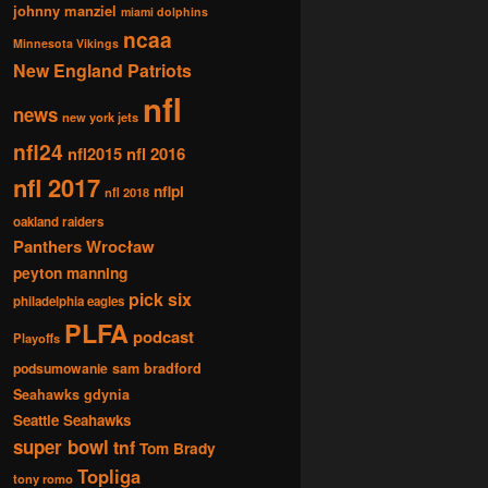
johnny manziel
miami dolphins
ncaa
Minnesota Vikings
New England Patriots
nfl
news
new york jets
nfl24
nfl2015
nfl 2016
nfl 2017
nflpl
nfl 2018
oakland raiders
Panthers Wrocław
peyton manning
pick six
philadelphia eagles
PLFA
podcast
Playoffs
podsumowanie
sam bradford
Seahawks gdynia
Seattle Seahawks
super bowl
tnf
Tom Brady
Topliga
tony romo