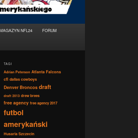
MAGAZYN NFL24
FORUM
TAGI
Atlanta Falcons
Adrian Peterson
cfl
dallas cowboys
draft
Denver Broncos
drew brees
draft 2013
free agency
free agency 2017
futbol
amerykański
Husaria Szczecin