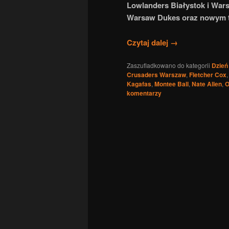
Lowlanders Białystok i War
Warsaw Dukes oraz nowym t
Czytaj dalej
→
Zaszufladkowano do kategorii
Dzień
Crusaders Warszaw
,
Fletcher Cox
Kagafas
,
Montee Ball
,
Nate Allen
,
O
komentarzy