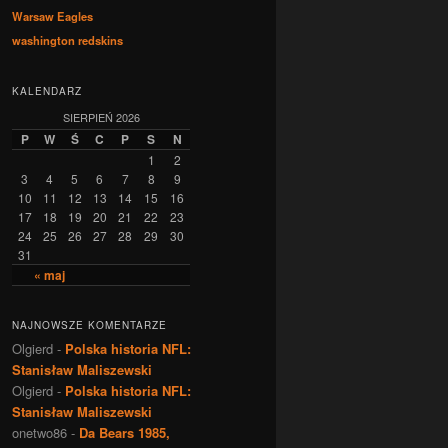
Warsaw Eagles
washington redskins
KALENDARZ
SIERPIEŃ 2026
P
W
Ś
C
P
S
N
1
2
3
4
5
6
7
8
9
10
11
12
13
14
15
16
17
18
19
20
21
22
23
24
25
26
27
28
29
30
31
« maj
NAJNOWSZE KOMENTARZE
Olgierd
-
Polska historia NFL:
Stanisław Maliszewski
Olgierd
-
Polska historia NFL:
Stanisław Maliszewski
onetwo86
-
Da Bears 1985,