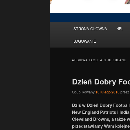
Menu
STRONA GŁÓWNA
NFL
Przeskocz
Przeskocz
główne
LOGOWANIE
do
do
tekstu
widgetów
ARCHIWA TAGU:
ARTHUR BLANK
Dzień Dobry Foo
Opublikowany
10 lutego 2016
przez
Dziś w Dzień Dobry Football
New England Patriots i Indi
Cleveland Browns, a także w
przedstawiamy Wam kolejne 