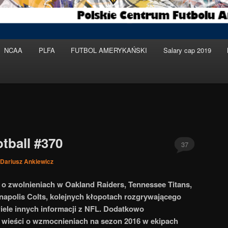
NCAA
PLFA
FUTBOL AMERYKAŃSKI
Salary cap 2019
tball #370
37
Dariusz Ankiewicz
 o zwolnieniach w Oakland Raiders, Tennessee Titans,
anapolis Colts, kolejnych kłopotach rozgrywającego
iele innych informacji z NFL. Dodatkowo
wieści o wzmocnieniach na sezon 2016 w ekipach