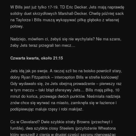
W Bills jest już tylko 17-19. TD Eric Decker. Jets mają naprawdę
solidny duet skrzydłowych Marshall-Decker. Chwilę później sack
na Taylorze i Bills muszą wykopywać piłkę głęboko z własnej
połowy.
Nadziejo, mówiłem ci, żebyś się nie wychylała? Nie ma szans,
żeby Jets teraz przegrali ten mecz…
Czwarta kwarta, około 21:15
Jets idą jak po swoje. A raczej szli bo na boisko powrócił stary,
dobry Ryan Fitzpatrick – interception Bills w strefie końcowej!
Gdy wydawało się, że Jets obejmą prowadzenie – pierwszy raz
w tym meczu – taki błąd ofensywy Jets… Bills mają piłkę, 10
minut do końca, przewaga dwóch punktów. Nieśmiała nadzieja
znów chce się wyrwać na miasto, zamknęła się w łazience i
podśpiewując maluje rzęsy i robi makijaż.
Co w Cleveland? Dwie szybkie straty Browns (przechwyt i
fumble), dwa szybkie ciosy Steelers (przyłożenie Wheatona
który wyszedł z cienia w drugiej części sezonu równoważąc