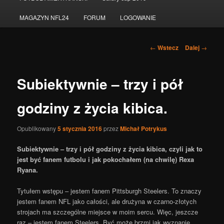
do
MAGAZYN NFL24
FORUM
LOGOWANIE
tekstu
Nawigacja
←
Wstecz
Dalej
→
po
wpisach
Subiektywnie – trzy i pół
godziny z życia kibica.
Opublikowany
5 stycznia 2016
przez
Michał Potrykus
Subiektywnie – trzy i pół godziny z życia kibica, czyli jak to
jest być fanem futbolu i jak pokochałem (na chwilę) Rexa
Ryana.
Tytułem wstępu – jestem fanem Pittsburgh Steelers. To znaczy
jestem fanem NFL jako całości, ale drużyna w czarno-złotych
strojach ma szczególne miejsce w moim sercu. Więc, jeszcze
raz – jestem fanem Steelers. Być może brzmi jak wyznanie