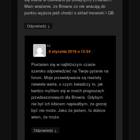
Mam wrażenie, że Browns co rok wracają do
punktu wyjścia jeśli chodzi o skład trenerski i QB.
↓
Odpowiedz
sz
,
6 stycznia 2016 o 12:54
:
Postaram się w najbliższym czasie
szeroko odpowiedzieć na Twoje pytanie na
forum. Moje przewidywania są niestety
niewiele warte, o czym świadczy to, jak
bardzo myliłem się w moich prognozach
przedsezonowych dla Browns. Gdybym
nie był ich kibicem napisałbym, że gorzej
być nie może. Jako że jestem, to dobrze
wiem, że może.
↓
Odpowiedz