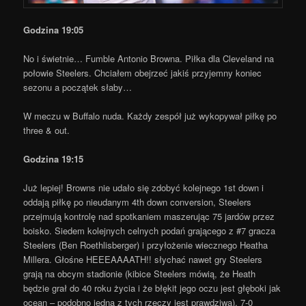
Godzina 19:05
No i świetnie… Fumble Antonio Browna. Piłka dla Cleveland na
połowie Steelers. Chciałem obejrzeć jakiś przyjemny koniec
sezonu a początek słaby…
W meczu w Buffalo nuda. Każdy zespół już wykopywał piłkę po
three & out.
Godzina 19:15
Już lepiej! Browns nie udało się zdobyć kolejnego 1st down i
oddają piłkę po nieudanym 4th down conversion, Steelers
przejmują kontrolę nad spotkaniem maszerując 75 jardów przez
boisko. Siedem kolejnych celnych podań grającego z #7 gracza
Steelers (Ben Roethlisberger) i przyłożenie wiecznego Heatha
Millera. Głośne HEEEAAAATH!! słychać nawet gry Steelers
grają na obcym stadionie (kibice Steelers mówią, że Heath
będzie grał do 40 roku życia i że błękit jego oczu jest głęboki jak
ocean – podobno jedna z tych rzeczy jest prawdziwa). 7-0