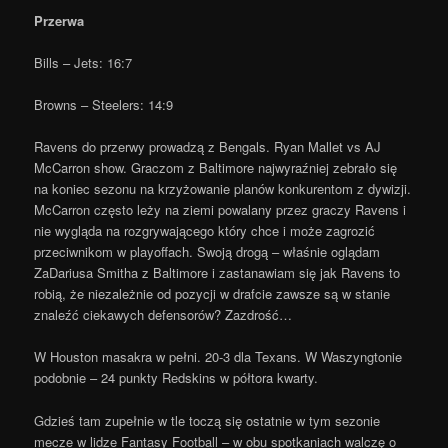
Przerwa
Bills – Jets: 16:7
Browns – Steelers: 14:9
Ravens do przerwy prowadzą z Bengals. Ryan Mallet vs AJ
McCarron show. Graczom z Baltimore najwyraźniej zebrało się
na koniec sezonu na krzyżowanie planów konkurentom z dywizji.
McCarron często leży na ziemi powalany przez graczy Ravens i
nie wygląda na rozgrywającego który chce i może zagrozić
przeciwnikom w playoffach. Swoją drogą – właśnie oglądam
ZaDariusa Smitha z Baltimore i zastanawiam się jak Ravens to
robią, że niezależnie od pozycji w drafcie zawsze są w stanie
znaleźć ciekawych defensorów? Zazdrość…
W Houston masakra w pełni. 20-3 dla Texans. W Waszyngtonie
podobnie – 24 punkty Redskins w półtora kwarty.
Gdzieś tam zupełnie w tle toczą się ostatnie w tym sezonie
mecze w lidze Fantasy Football – w obu spotkaniach walczę o