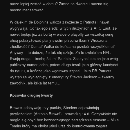
może lepiej zostać w domu? Zimno na dworze i można się
mocno rozczarować…
W dalekim tle Dolphins walczą zawzięcie z Patriots i nawet
wygrywają. Co takiego siedzi w tych drużynach z AFC East, że
nawet będąc już za burtą w walce o playoffy za wszelką cenę
chcą pokrzyżować plany swoim przeciwnikom? Wrodzona
złośliwość? Duma? Walka do końca na przekór wszystkiemu?
Anyway – to dobrze, że tak się dzieje. Za to uwielbiam NFL.
Swoją drogą – trochę żal mi Patriots. Zaczynali sezon jako wróg
publiczny numer jeden, potem długo trwali jako główny kandydat
do tytułu, a kończą jako wędrowny szpital. Jako RB Patriots
występuje wyciągnięty z emerytury Steven Jackson – świetny
zawodnik, ale kilka lat temu…
Kocówka drugiej kwarty
Browns zdobywają trzy punkty, Steelers odpowiadają
przyłożeniem (Antonio Brown!) i prowadzą 14-6. Oczywiście nie
mogło się obyć bez beznadziejnego zarządzania czasem – Mike
Tomlin który ma chyba jakiś uraz do kontrolowania zegara