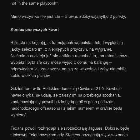
not in the same playbook”.
Mimo wszystko nie jest źle – Browns zdobywają tylko 3 punkty.
Koniec pierwszych kwart
Bills się rozkręcają, szturmują połowę boiska Jets i wyglądają
jakby zależało im, z niepojętych przyczyn, na wygranej.
Nieśmiała nadzieja już się całkiem rozochociła, ma młodzieńcze
wypieki i pyta się czy może wyjść z domu na balangę –
odpowiadam jej, że jeszcze na nią za wcześnie i żeby nie robiła
sobie wielkich planów.
Gdzieś tam w tle Redskins demolują Cowboys 21-0. Kowboje
nawet chyba nie udają, że zależy im na przebiegu spotkania,
zastanawiają się powoli gdzie będą grali w golfa podczas
nadchodzącego offseasonu i z jakim numerem w drafcie będą
wybierać.
Texans powoli rozkręcają się i rozjeżdżają Jaguars. Dobrze, będę
kibicował Teksańczykom gdy Steelers pożegnają się z sezonem