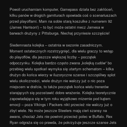
Powoli uruchamiam komputer, Gamepass działa bez zakłóceń,
kilku panów w drogich garniturach opowiada coś o scenariuszach
przed playoffami. Mam na sobie starą koszulke z numerem 92
(James Harrison!) – to być może ostatni mecz Jamesa w
barwach drużyny z Pittsburga. Niechaj przyniesie szczęście!
Siedemnasta kolejka – ostatnia w sezonie zasadniczym.
Moment ostatecznych rozstrzygnięć, dla wielu graczy to wstęp
do playoffów, dla jeszcze większej liczby – początek
odpoczynku. Kolejka bardzo często zwana „kolejką cudów” bo
przebieg wielu spotkań wymyka się utartym schematom – kilka
drużyn do końca wierzy w iluzoryczne szanse i szczęśliwy splot
wielu okoliczności, wiele drużyn nie walczy już o nic poza
miejscem w drafcie, to także początek końca wielu trenerów
starających się pozostawić dobre wrażenie. Kolejka teoretycznie
zapowiadająca się w tym roku wyjątkowo mizernie pod kątem
emocji – poza Vikings i Packers nikt przecież nie walczy już o
zbyt wiele. No może jeszcze Steelers mają cień szansy na
awans, chociaż Jets nie powinni przecież polec w Buffalo. Rex
Ryan odgraża się co prawda, że pokrzyżuje jeszcze szanse Jets