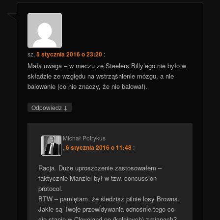
sz
,
5 stycznia 2016 o 23:20
:
Mała uwaga – w meczu ze Steelers Billy’ego nie było w
składzie ze względu na wstrząśnienie mózgu, a nie
balowanie (co nie znaczy, że nie balował).
↓
Odpowiedz
Michał Potrykus
,
6 stycznia 2016 o 11:48
:
Racja. Duże uproszczenie zastosowałem –
faktycznie Manziel był w tzw. concussion
protocol.
BTW – pamiętam, że śledzisz pilnie losy Browns.
Jakie są Twoje przewidywania odnośnie tego co
się stanie w Cleveland po (kolejnych) zmianach?