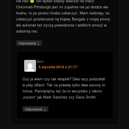
nie Rex
Ten wybór soboty wieczór na mecz
Cincinnati-Pittsburgh jest mi zupełnie nie po drodze ale
trudno, to po prostu trzeba zobaczyć. Mam nadzieję, że
zobaczyć przełamanie tej klątwy Bengals z mojej strony
ale autorowi też życzę powodzenia i wielkich emocji w
sobotnią noc.
↓
Odpowiedz
ikon
,
5 stycznia 2016 o 21:17
:
Czy ja wiem czy tak wtapiał? Dwa razy podziałali
w play offach. Tak na prawdę tylko dwa sezony in
minus. Pamiętajmy też że to wszystko z takimi
„tuzami” jak Mark Sanchez czy Geno Smith
↓
Odpowiedz