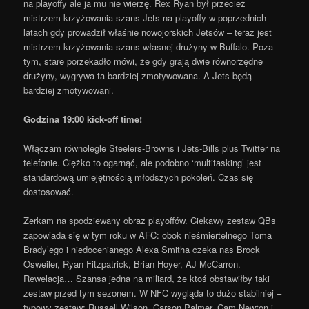
na playoffy ale ja mu nie wierzę. Rex Ryan był przecież
mistrzem krzyżowania szans Jets na playoffy w poprzednich
latach gdy prowadził właśnie nowojorskich Jetsów – teraz jest
mistrzem krzyżowania szans własnej drużyny w Buffalo. Poza
tym, stare porzekadło mówi, że gdy grają dwie równorzędne
drużyny, wygrywa ta bardziej zmotywowana. A Jets będą
bardziej zmotywowani.
Godzina 19:00 kick-off time!
Włączam równolegle Steelers-Browns i Jets-Bills plus Twitter na
telefonie. Ciężko to ogarnąć, ale podobno ‘multitasking’ jest
standardową umiejętnością młodszych pokoleń. Czas się
dostosować.
Zerkam na spodziewany obraz playoffów. Ciekawy zestaw QBs
zapowiada się w tym roku w AFC: obok nieśmiertelnego Toma
Brady’ego i niedocenianego Alexa Smitha czeka nas Brock
Osweiler, Ryan Fitzpatrick, Brian Hoyer, AJ McCarron.
Rewelacja… Szansa jedna na miliard, że ktoś obstawiłby taki
zestaw przed tym sezonem. W NFC wygląda to dużo stabilniej –
typowy zestaw: Russell Wilson, Carson Palmer, Cam Newton i