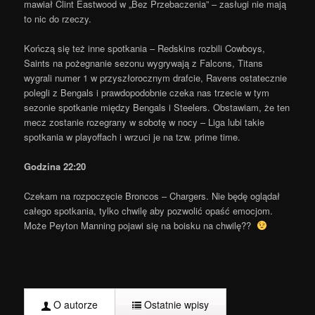
mawiał Clint Eastwood w „Bez Przebaczenia” – zasługi nie mają
to nic do rzeczy.
Kończą się też inne spotkania – Redskins rozbili Cowboys,
Saints na pożegnanie sezonu wygrywają z Falcons, Titans
wygrali numer 1 w przyszłorocznym drafcie, Ravens ostatecznie
polegli z Bengals i prawdopodobnie czeka nas trzecie w tym
sezonie spotkanie między Bengals i Steelers. Obstawiam, że ten
mecz zostanie rozegrany w sobotę w nocy – Liga lubi takie
spotkania w playoffach i wrzuci je na tzw. prime time.
Godzina 22:20
Czekam na rozpoczęcie Broncos – Chargers. Nie będę oglądał
całego spotkania, tylko chwilę aby pozwolić opaść emocjom.
Może Peyton Manning pojawi się na boisku na chwilę??
O autorze
Ostatnie wpisy