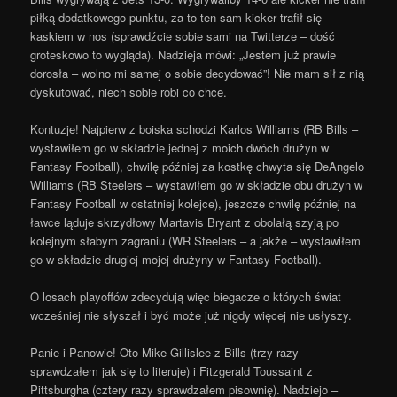
piłką dodatkowego punktu, za to ten sam kicker trafił się
kaskiem w nos (sprawdźcie sobie sami na Twitterze – dość
groteskowo to wygląda). Nadzieja mówi: „Jestem już prawie
dorosła – wolno mi samej o sobie decydować”! Nie mam sił z nią
dyskutować, niech sobie robi co chce.
Kontuzje! Najpierw z boiska schodzi Karlos Williams (RB Bills –
wystawiłem go w składzie jednej z moich dwóch drużyn w
Fantasy Football), chwilę później za kostkę chwyta się DeAngelo
Williams (RB Steelers – wystawiłem go w składzie obu drużyn w
Fantasy Football w ostatniej kolejce), jeszcze chwilę później na
ławce ląduje skrzydłowy Martavis Bryant z obolałą szyją po
kolejnym słabym zagraniu (WR Steelers – a jakże – wystawiłem
go w składzie drugiej mojej drużyny w Fantasy Football).
O losach playoffów zdecydują więc biegacze o których świat
wcześniej nie słyszał i być może już nigdy więcej nie usłyszy.
Panie i Panowie! Oto Mike Gillislee z Bills (trzy razy
sprawdzałem jak się to literuje) i Fitzgerald Toussaint z
Pittsburgha (cztery razy sprawdzałem pisownię). Nadziejo –