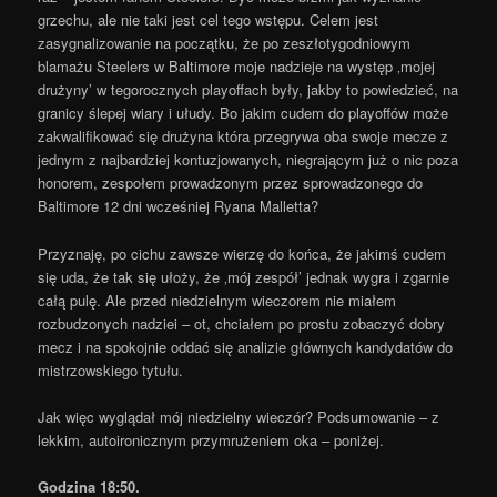
grzechu, ale nie taki jest cel tego wstępu. Celem jest
zasygnalizowanie na początku, że po zeszłotygodniowym
blamażu Steelers w Baltimore moje nadzieje na występ ‚mojej
drużyny’ w tegorocznych playoffach były, jakby to powiedzieć, na
granicy ślepej wiary i ułudy. Bo jakim cudem do playoffów może
zakwalifikować się drużyna która przegrywa oba swoje mecze z
jednym z najbardziej kontuzjowanych, niegrającym już o nic poza
honorem, zespołem prowadzonym przez sprowadzonego do
Baltimore 12 dni wcześniej Ryana Malletta?
Przyznaję, po cichu zawsze wierzę do końca, że jakimś cudem
się uda, że tak się ułoży, że ‚mój zespół’ jednak wygra i zgarnie
całą pulę. Ale przed niedzielnym wieczorem nie miałem
rozbudzonych nadziei – ot, chciałem po prostu zobaczyć dobry
mecz i na spokojnie oddać się analizie głównych kandydatów do
mistrzowskiego tytułu.
Jak więc wyglądał mój niedzielny wieczór? Podsumowanie – z
lekkim, autoironicznym przymrużeniem oka – poniżej.
Godzina 18:50.