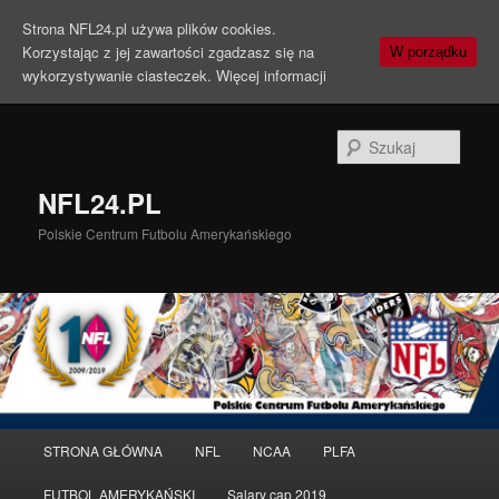
Strona NFL24.pl używa plików cookies.
Korzystając z jej zawartości zgadzasz się na
W porządku
wykorzystywanie ciasteczek.
Więcej informacji
Szuka
NFL24.PL
Polskie Centrum Futbolu Amerykańskiego
Menu
STRONA GŁÓWNA
NFL
NCAA
PLFA
Przeskocz
główne
FUTBOL AMERYKAŃSKI
Salary cap 2019