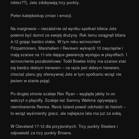
robisz??), Jets zdobywają trzy punkty.
Pełen kalejdoskop zmian i emocji.
Na marginesie – niezależnie od wyniku spotkań kibice Jets
powinni być dumni ze swojej drużyny. Rok temu osiągnęli bilans
4-12 grając bardzo słabo. W tym roku wzmocnieni
Fitzpatrickiem, Marshallem i Revisem wykręcili 10 zwycięstw i
mają szanse na 11-ste dające gwarancję występu w playoffach. I
wzmocnienie pozaboiskowe: Todd Bowles który ma szanse stać
się bardzo dobrym trenerem – na razie jest dobrym trenerem,
chociaż planu gry ofensywnej Jets w tym spotkaniu wciąż nie
jestem w stanie pojąć.
Po drugiej stronie szaleje Rex Ryan – wygląda jakby to on
walczył o playoffy. Szaleje też Sammy Watkins ogrywający
niemiłosiernie Revisa. Revis Island powoli odchodzi do historii –
to wciąż wyśmienity gracz, ale najlepsze lata ma już za sobą.
W Cleveland 17-12 dla przyjezdnych. Trzy punkty Steelers i
odpowiedź za trzy punkty Browns.