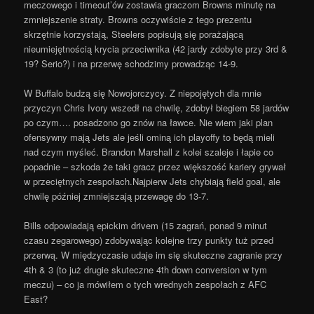
meczowego i timeout’ów zostawia graczom Browns minutę na
zmniejszenie straty. Browns oczywiście z tego prezentu
skrzętnie korzystają, Steelers popisują się porażającą
nieumiejętnością krycia przeciwnika (42 jardy zdobyte przy 3rd &
19? Serio?) i na przerwę schodzimy prowadząc 14-9.
W Buffalo budzą się Nowojorczycy. Z niepojętych dla mnie
przyczyn Chris Ivory wszedł na chwilę, zdobył biegiem 58 jardów
po czym…. posadzono go znów na ławce. Nie wiem jaki plan
ofensywny mają Jets ale jeśli ominą ich playoffy to będą mieli
nad czym myśleć. Brandon Marshall z kolei szaleje i łapie co
popadnie – szkoda że taki gracz przez większość kariery grywał
w przeciętnych zespołach.Najpierw Jets chybiają field goal, ale
chwilę później zmniejszają przewagę do 13-7.
Bills odpowiadają epickim drivem (15 zagrań, ponad 9 minut
czasu zegarowego) zdobywając kolejne trzy punkty tuż przed
przerwą. W międzyczasie udaje im się skuteczne zagranie przy
4th & 3 (to już drugie skuteczne 4th down conversion w tym
meczu) – co ja mówiłem o tych wrednych zespołach z AFC
East?