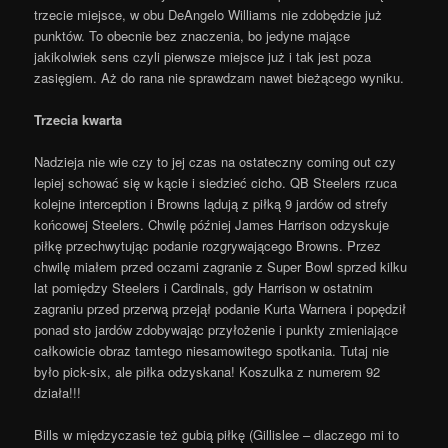
trzecie miejsce, w obu DeAngelo Williams nie zdobędzie już
punktów. To obecnie bez znaczenia, bo jedyne mające
jakikolwiek sens czyli pierwsze miejsce już i tak jest poza
zasięgiem. Aż do rana nie sprawdzam nawet bieżącego wyniku.
Trzecia kwarta
Nadzieja nie wie czy to jej czas na ostateczny coming out czy
lepiej schować się w kącie i siedzieć cicho. QB Steelers rzuca
kolejne interception i Browns lądują z piłką 9 jardów od strefy
końcowej Steelers. Chwilę później James Harrison odzyskuje
piłkę przechwytując podanie rozgrywającego Browns. Przez
chwilę miałem przed oczami zagranie z Super Bowl sprzed kilku
lat pomiędzy Steelers i Cardinals, gdy Harrison w ostatnim
zagraniu przed przerwą przejął podanie Kurta Warnera i popędził
ponad sto jardów zdobywając przyłożenie i punkty zmieniające
całkowicie obraz tamtego niesamowitego spotkania. Tutaj nie
było pick-six, ale piłka odzyskana! Koszulka z numerem 92
działa!!!
Bills w międzyczasie też gubią piłkę (Gillislee – dlaczego mi to