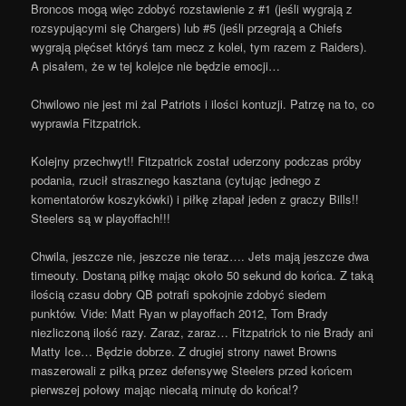
Broncos mogą więc zdobyć rozstawienie z #1 (jeśli wygrają z
rozsypującymi się Chargers) lub #5 (jeśli przegrają a Chiefs
wygrają pięćset któryś tam mecz z kolei, tym razem z Raiders).
A pisałem, że w tej kolejce nie będzie emocji…
Chwilowo nie jest mi żal Patriots i ilości kontuzji. Patrzę na to, co
wyprawia Fitzpatrick.
Kolejny przechwyt!! Fitzpatrick został uderzony podczas próby
podania, rzucił strasznego kasztana (cytując jednego z
komentatorów koszykówki) i piłkę złapał jeden z graczy Bills!!
Steelers są w playoffach!!!
Chwila, jeszcze nie, jeszcze nie teraz…. Jets mają jeszcze dwa
timeouty. Dostaną piłkę mając około 50 sekund do końca. Z taką
ilością czasu dobry QB potrafi spokojnie zdobyć siedem
punktów. Vide: Matt Ryan w playoffach 2012, Tom Brady
niezliczoną ilość razy. Zaraz, zaraz… Fitzpatrick to nie Brady ani
Matty Ice… Będzie dobrze. Z drugiej strony nawet Browns
maszerowali z piłką przez defensywę Steelers przed końcem
pierwszej połowy mając niecałą minutę do końca!?