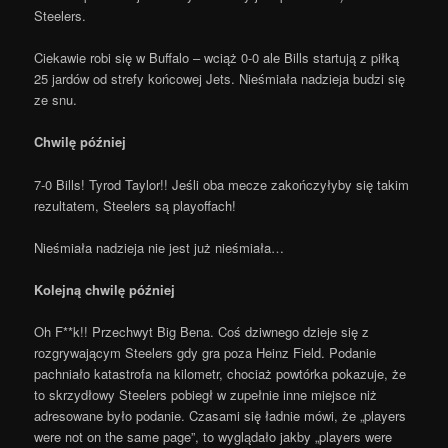
Steelers.
Ciekawie robi się w Buffalo – wciąż 0-0 ale Bills startują z piłką
25 jardów od strefy końcowej Jets. Nieśmiała nadzieja budzi się
ze snu.
Chwilę później
7-0 Bills! Tyrod Taylor!! Jeśli oba mecze zakończyłyby się takim
rezultatem, Steelers są playoffach!
Nieśmiała nadzieja nie jest już nieśmiała…
Kolejną chwilę później
Oh F**k!! Przechwyt Big Bena. Coś dziwnego dzieje się z
rozgrywającym Steelers gdy gra poza Heinz Field. Podanie
pachniało katastrofa na kilometr, chociaż powtórka pokazuje, że
to skrzydłowy Steelers pobiegł w zupełnie inne miejsce niż
adresowane było podanie. Czasami się ładnie mówi, że „players
were not on the same page”, to wyglądało jakby „players were