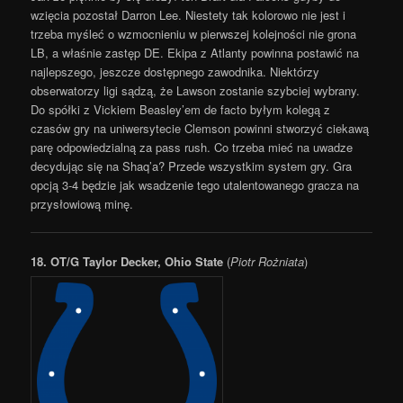
wzięcia pozostał Darron Lee. Niestety tak kolorowo nie jest i
trzeba myśleć o wzmocnieniu w pierwszej kolejności nie grona
LB, a właśnie zastęp DE. Ekipa z Atlanty powinna postawić na
najlepszego, jeszcze dostępnego zawodnika. Niektórzy
obserwatorzy ligi sądzą, że Lawson zostanie szybciej wybrany.
Do spółki z Vickiem Beasley’em de facto byłym kolegą z
czasów gry na uniwersytecie Clemson powinni stworzyć ciekawą
parę odpowiedzialną za pass rush. Co trzeba mieć na uwadze
decydując się na Shaq’a? Przede wszystkim system gry. Gra
opcją 3-4 będzie jak wsadzenie tego utalentowanego gracza na
przysłowiową minę.
18.
OT/G
Taylor Decker, Ohio State
(
Piotr Rożniata
)