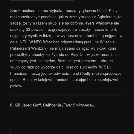
San Francisco nie ma wyjścia, muszą ryzykować i choć Kelly
może zaskoczyć podobnie, jak w zeszłym roku z Agholorem, to
sądzę, że tym razem skupi się na obronie. 49ers właściwie nie
sackują, 28 powaleń rozgrywających w zeszłym sezonie to 4.
najgorszy wynik w lidze, a w wymuszonych fumble są najgorsi w
całej NFL. W NFC West bez odpowiedniej presji na Wilsonie,
Palmerze (i Wentzu?) nie mają szans osiągać wyników, które
pozwoliłyby choćby zbliżyć się do Play-Off, więc wzmocnienie
defensywy jest niezbędne, Bosa nie jest graczem, który na
100% od razu po wyborze da ci bilet do sukcesów. W San
Francisco muszą jednak odwrócić trend i Kelly może spróbować
opcji z Bosą, w kolejnych rundach szukając bezpieczniejszych
picków.
8. QB Jared Goff, California
(Piotr Stokłosiński)