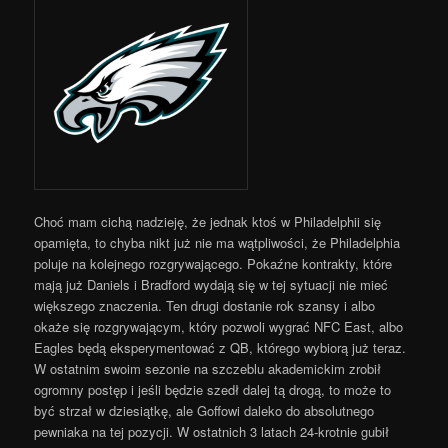
Choć mam cichą nadzieję, że jednak ktoś w Philadelphii się
opamięta, to chyba nikt już nie ma wątpliwości, że Philadelphia
poluje na kolejnego rozgrywającego. Pokaźne kontrakty, które
mają już Daniels i Bradford wydają się w tej sytuacji nie mieć
większego znaczenia. Ten drugi dostanie rok szansy i albo
okaże się rozgrywającym, który pozwoli wygrać NFC East, albo
Eagles będą eksperymentować z QB, którego wybiorą już teraz.
W ostatnim swoim sezonie na szczeblu akademickim zrobił
ogromny postęp i jeśli będzie szedł dalej tą drogą, to może to
być strzał w dziesiątkę, ale Goffowi daleko do absolutnego
pewniaka na tej pozycji. W ostatnich 3 latach 24-krotnie gubił