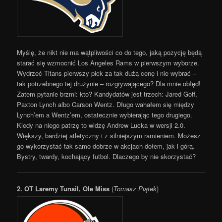
Myślę, że nikt nie ma wątpliwości co do tego, jaką pozycję będą
starać się wzmocnić Los Angeles Rams w pierwszym wyborze.
Wydrzeć Titans pierwszy pick za tak dużą cenę i nie wybrać –
tak potrzebnego tej drużynie – rozgrywającego? Dla mnie obłęd!
Zatem pytanie brzmi: kto? Kandydatów jest trzech: Jared Goff,
Paxton Lynch albo Carson Wentz. Długo wahałem się między
Lynch’em a Wentz’em, ostatecznie wybierając tego drugiego.
Kiedy na niego patrzę to widzę Andrew Lucka w wersji 2.0.
Większy, bardziej atletyczny i z silniejszym ramieniem. Możesz
go wykorzystać tak samo dobrze w akcjach dołem, jak i górą.
Bystry, twardy, kochający futbol. Dlaczego by nie skorzystać?
2.
OT Laremy Tunsil, Ole Miss
(
Tomasz Piątek
)