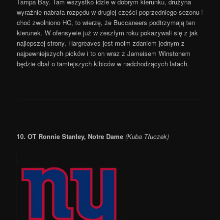
Tampa Bay. Tam wszystko idzie w dobrym kierunku, drużyna
wyraźnie nabrała rozpędu w drugiej części poprzedniego sezonu i
choć zwolniono HC, to wierzę, że Buccaneers podtrzymają ten
kierunek. W ofensywie już w zeszłym roku pokazywali się z jak
najlepszej strony, Hargreaves jest moim zdaniem jednym z
najpewniejszych picków i to on wraz z Jameisem Winstonem
będzie dbał o tamtejszych kibiców w nadchodzących latach.
10. OT Ronnie Stanley, Notre Dame
(Kuba Tłuczek)