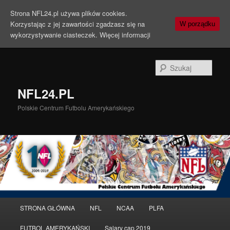
Strona NFL24.pl używa plików cookies.
Korzystając z jej zawartości zgadzasz się na
W porządku
wykorzystywanie ciasteczek.
Więcej informacji
Szuka
NFL24.PL
Polskie Centrum Futbolu Amerykańskiego
Menu
STRONA GŁÓWNA
NFL
NCAA
PLFA
Przeskocz
główne
FUTBOL AMERYKAŃSKI
Salary cap 2019