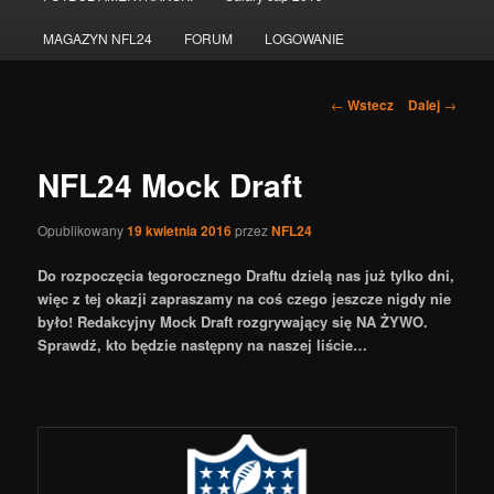
do
MAGAZYN NFL24
FORUM
LOGOWANIE
tekstu
Nawigacja
←
Wstecz
Dalej
→
po
wpisach
NFL24 Mock Draft
Opublikowany
19 kwietnia 2016
przez
NFL24
Do rozpoczęcia tegorocznego Draftu dzielą nas już tylko dni,
więc z tej okazji zapraszamy na coś czego jeszcze nigdy nie
było! Redakcyjny Mock Draft rozgrywający się NA ŻYWO.
Sprawdź, kto będzie następny na naszej liście…