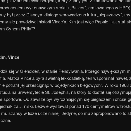
y”) z Markiem Wahlbergiem, który znany jest z zamiłowania do futb
e producentem wykonawczym serialu „Ballers”, emitowanego w HBO).
ny był przez Disneya, dlatego wprowadzono kilka „ulepszaczy”, my
emy się prawdziwej historii Vince’a. Kim jest więc Papale i jak stał si
m Synem Philly”?
kim, Vince
odził się w Glenolden, w stanie Pensylwania, którego największym 
elfia. Matka Vince’a była świetną lekkoatletką, ten wspominał nawet, 
ie potrafił jej prześcignąć w pojedynkach biegowych”. W roku 1968
tudia na uniwersytecie St. Joseph’s, na który to dostał się otrzymuj
m sportowe. Od zawsze był wyróżniającym się biegaczem i chciał g
ł jednak za… niski. Ledwie wystawał ponad 170 centymetrów wzrostu i
ć mu szansy w lidze uczelnianej. Jedyne, co mu zaproponowano to 
yczne.