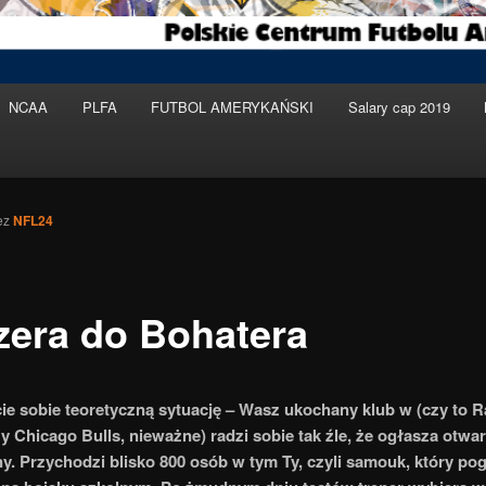
NCAA
PLFA
FUTBOL AMERYKAŃSKI
Salary cap 2019
ez
NFL24
zera do Bohatera
e sobie teoretyczną sytuację – Wasz ukochany klub w (czy to R
y Chicago Bulls, nieważne) radzi sobie tak źle, że ogłasza otwa
y. Przychodzi blisko 800 osób w tym Ty, czyli samouk, który po