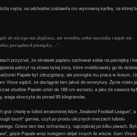
ściła męża, na odchodne zostawiła mu wymowną kartkę, na której b
gdy do niczego nie dojdziesz, nie wyrobisz sobie nazwiska i nigdy nie
obisz porządnych pieniędzy…”.
atach przyznał, że skrawek papieru zachował sobie na pamiątkę i ki
tpienia patrzył na słowa byłej żony, które mobilizowały go do działa
małżonki Papale był zdruzgotany, ale pomogła mu praca w liceum. U
 sam Vince sądził, że dociągnie tam jakoś do emerytury. Życie miało j
dczas studiów Papale urósł do 188 cm wzrostu, a jako że zawsze b
, waga skoczyła do ponad 95 kilogramów.
h grał chwilę w futbol amatorskiej lidze „Seabord Football League”, a
rough touch” games, czyli po prostu ulicznych meczach futbolu
iego. Grano tam bez ochraniaczy, najczęściej po kilku piwach. Była
wa”, gdzie Papale wraz kolegami obijał innych ile wlezie. Sam Vince