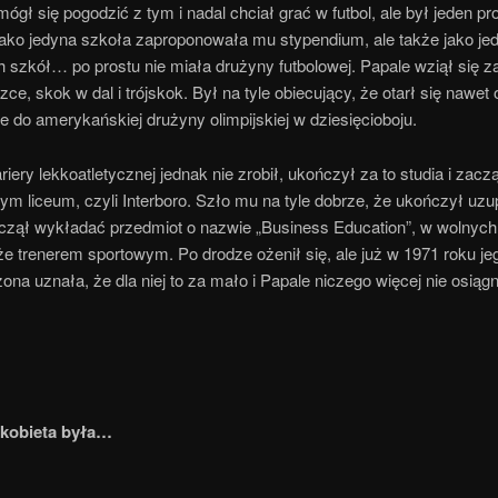
mógł się pogodzić z tym i nadal chciał grać w futbol, ale był jeden pr
jako jedyna szkoła zaproponowała mu stypendium, ale także jako je
h szkół… po prostu nie miała drużyny futbolowej. Papale wziął się 
zce, skok w dal i trójskok. Był na tyle obiecujący, że otarł się nawet 
je do amerykańskiej drużyny olimpijskiej w dziesięcioboju.
ariery lekkoatletycznej jednak nie zrobił, ukończył za to studia i zac
m liceum, czyli Interboro. Szło mu na tyle dobrze, że ukończył uzu
zaczął wykładać przedmiot o nazwie „Business Education”, w wolnych
e trenerem sportowym. Po drodze ożenił się, ale już w 1971 roku je
ona uznała, że dla niej to za mało i Papale niczego więcej nie osią
 kobieta była…