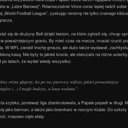
ała w „Lidze Barowej”. Równocześnie Vince coraz lepiej radził sobie
j „World Football League”, zyskując renomę nie tylko znanego kibica,
gracza.
tał się do drużyny Bell dzięki testom, na które zgłosił się, chcąc s
ł w poważniejszym graniu. By mieć czas na mecze, musiał rzucić pr
la. W WFL zarobił trochę grosza, ale dużo także wydawał, zachłystu
bioną kasą. Nie były to jakieś krocie, ale starczało na różne uciech
 po latach, że wydał wtedy wszystko:
bisz różne głupoty, bo po raz pierwszy widzisz jakieś poważniejsze
niądze (…) I nagle budzisz, a kasa wydana”.
ła szybko, ponieważ liga zbankrutowała, a Papale popadł w długi. M
się jako barman, a także jako bramkarz w nocnym klubie. Do szkoły 
cić, masowo cięto etaty.