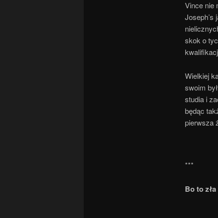
Vince nie 
Joseph’s 
nielicznyc
skok o tyc
kwalifikac
Wielkiej k
swoim były
studia i 
będąc takż
pierwsza ż
***
Bo to zła