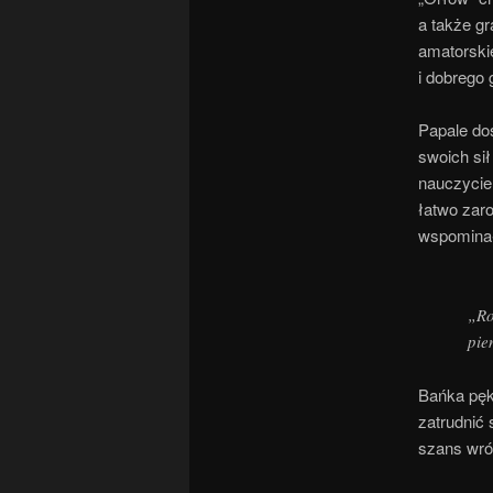
a także gr
amatorskie
i dobrego 
Papale dos
swoich si
nauczycie
łatwo zaro
wspominał
„Ro
pie
Bańka pęk
zatrudnić 
szans wró