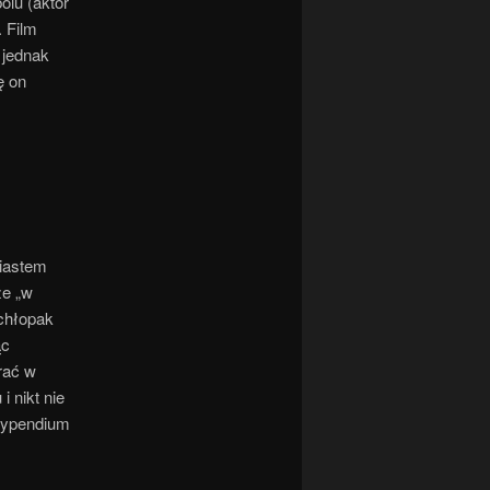
olu (aktor
 Film
 jednak
ę on
miastem
że „w
 chłopak
ąc
rać w
 nikt nie
stypendium