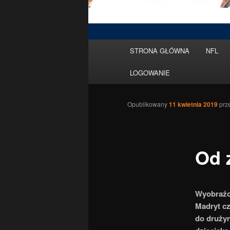
Menu
STRONA GŁÓWNA
NFL
Przeskocz
główne
LOGOWANIE
do
tekstu
Opublikowany
11 kwietnia 2019
prz
Od 
Wyobraźci
Madryt cz
do drużyn