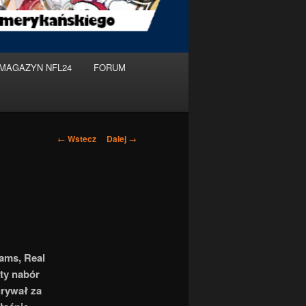
MAGAZYN NFL24
FORUM
Nawigacja
←
Wstecz
Dalej
→
po
wpisach
ams, Real
rty nabór
grywał za