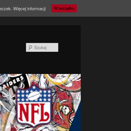
teczek.
Więcej informacji
W porządku
Szukaj