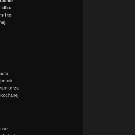
łaśnie
 kilku
s i to
nej.
iasta
 jednak
 bramkarza
ukochanej
ince