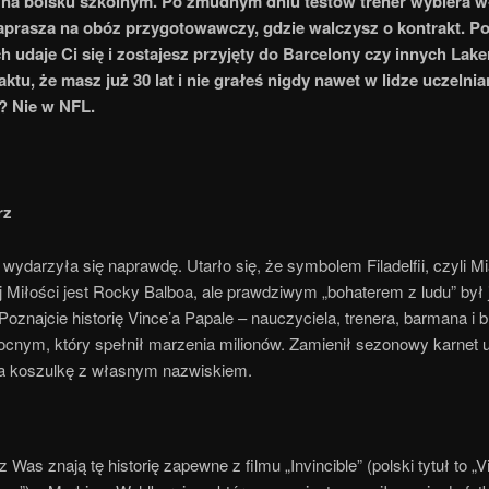
 na boisku szkolnym. Po żmudnym dniu testów trener wybiera w
zaprasza na obóz przygotowawczy, gdzie walczysz o kontrakt. Po
h udaje Ci się i zostajesz przyjęty do Barcelony czy innych Laker
ktu, że masz już 30 lat i nie grałeś nigdy nawet w lidze uczelnia
? Nie w NFL.
rz
a wydarzyła się naprawdę. Utarło się, że symbolem Filadelfii, czyli M
j Miłości jest Rocky Balboa, ale prawdziwym „bohaterem z ludu” był
 Poznajcie historię Vince’a Papale – nauczyciela, trenera, barmana i
nocnym, który spełnił marzenia milionów. Zamienił sezonowy karnet 
a koszulkę z własnym nazwiskiem.
z Was znają tę historię zapewne z filmu „Invincible” (polski tytuł to „V