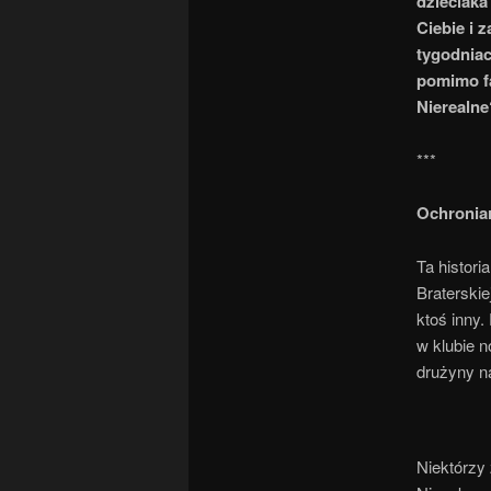
dzieciaka
Ciebie i 
tygodniac
pomimo fa
Nierealne
***
Ochronia
Ta histori
Braterskie
ktoś inny.
w klubie 
drużyny n
Niektórzy 