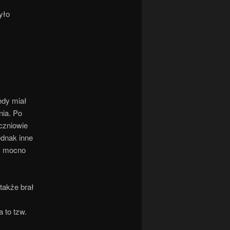
yło
edy miał
nia. Po
czniowie
ednak inne
ył mocno
 także brał
 to tzw.