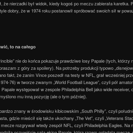
 że nierzadki był widok, kiedy kogoś po meczu zabierała karetka. 
 tyle dobry, że w 1974 roku postanowił spróbować swoich sił w pow
awić, to na całego
incible” nie do końca pokazuje prawdziwe losy Papale (tych, którzy n
praszam z góry za spoilery). Na potrzeby produkcji typowo „disnejow
no fakt, że zanim Vince poszedł na testy w NFL, grał wcześniej prz
1974-76) w tworze zwanym „World Football League”, czyli pół amators
. Papale występował w zespole Philadelphia Bell jako wide receiver, d
yślono mu inną pozycję (ale o tym później).
bardzo znany w środowisku kibicowskim „South Philly”, czyli połudn
sta, gdzie mieścił się także ukochany „The Vet”, czyli „Veterans Sta
 mecze rozgrywał wtedy zespół NFL, czyli Philadelphia Eagles. Na
odziła oczywiście cała ekipa Papale, która razem oglądała mecze, p