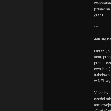
wspominał,
jednak na
graniu.
***
Jak się b
Obraz „Inv
filmu prze
przemilcza
dwa lata (
futbolowej
w NFL wym
Vince był 
części mia
tam swoje
„Orłów” ch