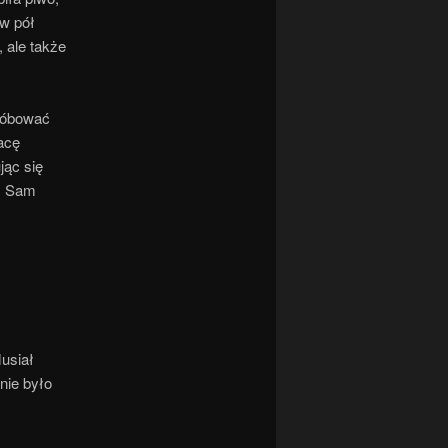
 w pół
 ale także
próbować
acę
jąc się
y. Sam
usiał
nie było