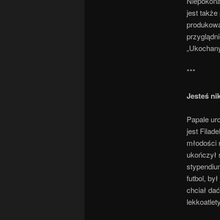
Niepokonan
jest takż
produkowa
przyglądni
„Ukochany
***
Jesteś ni
Papale ur
jest Filad
młodości n
ukończył s
stypendiu
futbol, by
chciał da
lekkoatlet