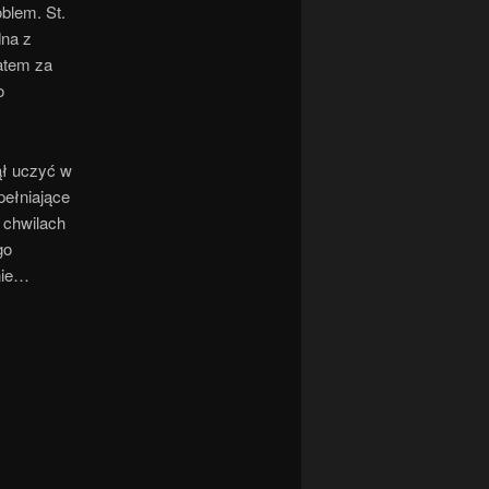
oblem. St.
dna z
zatem za
o
zął uczyć w
pełniające
 chwilach
go
gnie…