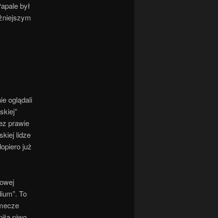
Papale był
ażniejszym
ie oglądali
skiej”
ez prawie
kiej lidze
opiero już
iowej
dium”. To
 mecze
iła piwo,