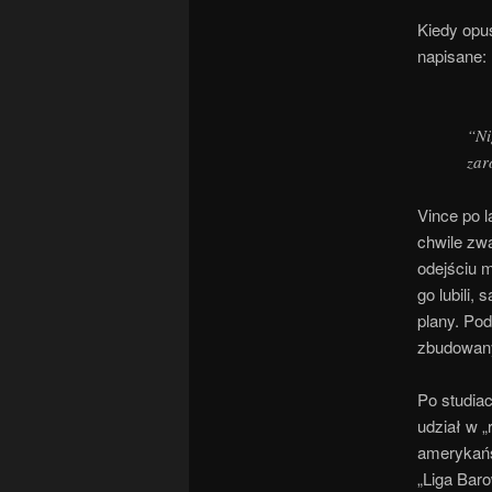
Kiedy opu
napisane:
“Ni
zar
Vince po l
chwile zwą
odejściu 
go lubili,
plany. Po
zbudowany
Po studiac
udział w „
amerykańsk
„Liga Baro