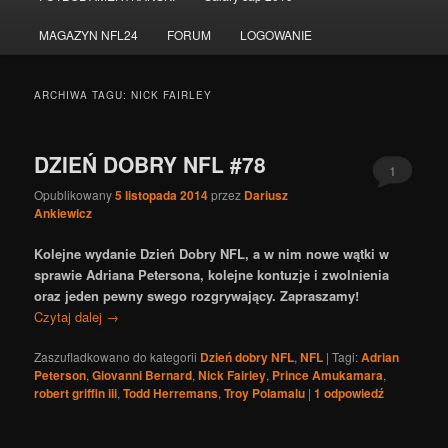
do
do
MAGAZYN NFL24
FORUM
LOGOWANIE
tekstu
widgetów
ARCHIWA TAGU:
NICK FAIRLEY
DZIEŃ DOBRY NFL #78
1
Opublikowany
5 listopada 2014
przez
Dariusz
Ankiewicz
Kolejne wydanie Dzień Dobry NFL, a w nim nowe wątki w
sprawie Adriana Petersona, kolejne kontuzje i zwolnienia
oraz jeden pewny swego rozgrywający.
Zapraszamy!
Czytaj dalej
→
Zaszufladkowano do kategorii
Dzień dobry NFL
,
NFL
|
Tagi:
Adrian
Peterson
,
Giovanni Bernard
,
Nick Fairley
,
Prince Amukamara
,
robert griffin iii
,
Todd Herremans
,
Troy Polamalu
|
1
odpowiedź