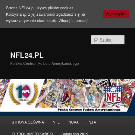
Strona NFL24.pl używa plików cookies.
Korzystając z jej zawartości zgadzasz się na
W porządku
wykorzystywanie ciasteczek.
Więcej informacji
Szuka
NFL24.PL
Polskie Centrum Futbolu Amerykańskiego
Menu
STRONA GŁÓWNA
NFL
NCAA
PLFA
Przeskocz
Przeskocz
główne
FUTBOL AMERYKAŃSKI
Salary cap 2019