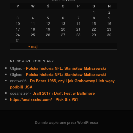
P
W
Ś
C
P
S
N
1
2
3
4
5
6
7
8
9
10
11
12
13
14
15
16
17
18
19
20
21
22
23
24
25
26
27
28
29
30
31
« maj
NAJNOWSZE KOMENTARZE
Olgierd
-
Polska historia NFL: Stanisław Maliszewski
Olgierd
-
Polska historia NFL: Stanisław Maliszewski
onetwo86
-
Da Bears 1985, czyli jak Grabowscy i ich wąsy
podbili USA
oceansizer
-
Draft 2017 i Draft Fest w Baltimore
https://analxxxhd.com/
-
Pick Six #51
Dumnie wspierane przez WordPressa