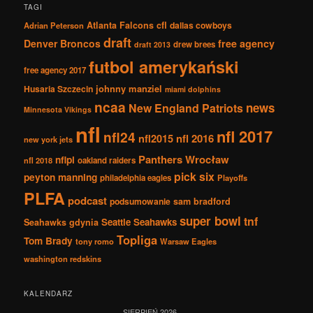
TAGI
Atlanta Falcons
cfl
dallas cowboys
Adrian Peterson
draft
Denver Broncos
free agency
drew brees
draft 2013
futbol amerykański
free agency 2017
johnny manziel
Husaria Szczecin
miami dolphins
ncaa
news
New England Patriots
Minnesota Vikings
nfl
nfl 2017
nfl24
nfl2015
nfl 2016
new york jets
Panthers Wrocław
nflpl
nfl 2018
oakland raiders
pick six
peyton manning
philadelphia eagles
Playoffs
PLFA
podcast
podsumowanie
sam bradford
super bowl
tnf
Seattle Seahawks
Seahawks gdynia
Topliga
Tom Brady
tony romo
Warsaw Eagles
washington redskins
KALENDARZ
SIERPIEŃ 2026