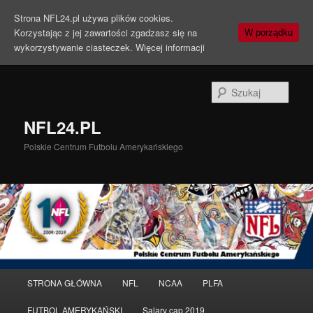
Strona NFL24.pl używa plików cookies.
Korzystając z jej zawartości zgadzasz się na
W porządku
wykorzystywanie ciasteczek.
Więcej informacji
Szuka
NFL24.PL
Polskie Centrum Futbolu Amerykańskiego
Menu
STRONA GŁÓWNA
NFL
NCAA
PLFA
Przeskocz
Przeskocz
główne
FUTBOL AMERYKAŃSKI
Salary cap 2019