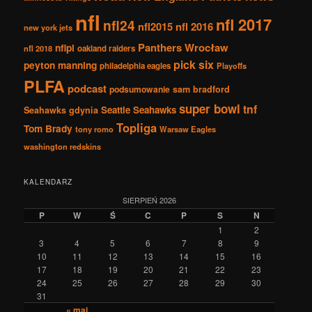
nfl
nfl 2017
nfl24
nfl2015
nfl 2016
new york jets
Panthers Wrocław
nflpl
nfl 2018
oakland raiders
pick six
peyton manning
philadelphia eagles
Playoffs
PLFA
podcast
podsumowanie
sam bradford
super bowl
tnf
Seattle Seahawks
Seahawks gdynia
Topliga
Tom Brady
tony romo
Warsaw Eagles
washington redskins
KALENDARZ
SIERPIEŃ 2026
P
W
Ś
C
P
S
N
1
2
3
4
5
6
7
8
9
10
11
12
13
14
15
16
17
18
19
20
21
22
23
24
25
26
27
28
29
30
31
« maj