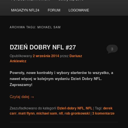
do
do
MAGAZYN NFL24
FORUM
LOGOWANIE
tekstu
widgetów
ARCHIWA TAGU:
MICHAEL SAM
DZIEŃ DOBRY NFL #27
3
Opublikowany
2 września 2014
przez
Dariusz
Ankiewicz
Powroty, nowe kontrakty i wybory starterów to wszystko, a
nawet więcej w kolejnym wydaniu Dzień Dobry NFL.
Zapraszamy!
Czytaj dalej
→
Zaszufladkowano do kategorii
Dzień dobry NFL
,
NFL
|
Tagi:
derek
carr
,
matt flynn
,
michael sam
,
nfl
,
rob gronkowski
|
3
komentarze