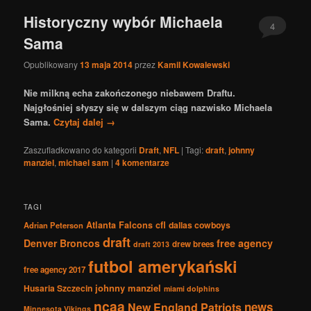
Historyczny wybór Michaela
4
Sama
Opublikowany
13 maja 2014
przez
Kamil Kowalewski
Nie milkną echa zakończonego niebawem Draftu.
Najgłośniej słyszy się w dalszym ciąg nazwisko Michaela
Sama.
Czytaj dalej
→
Zaszufladkowano do kategorii
Draft
,
NFL
|
Tagi:
draft
,
johnny
manziel
,
michael sam
|
4
komentarze
TAGI
Atlanta Falcons
cfl
dallas cowboys
Adrian Peterson
draft
Denver Broncos
free agency
drew brees
draft 2013
futbol amerykański
free agency 2017
johnny manziel
Husaria Szczecin
miami dolphins
ncaa
news
New England Patriots
Minnesota Vikings