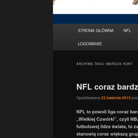
Menu
STRONA GŁÓWNA
NFL
Przeskocz
Przeskocz
główne
LOGOWANIE
do
do
tekstu
widgetów
ARCHIWA TAGU:
MARGUS HUNT
NFL coraz bard
Opublikowany
22 kwietnia 2013
prz
NFL to powoli liga coraz ba
„Wielkiej Czwórki”, czyli N
futbolowej lidze świata, to
stanowią coraz większą gru