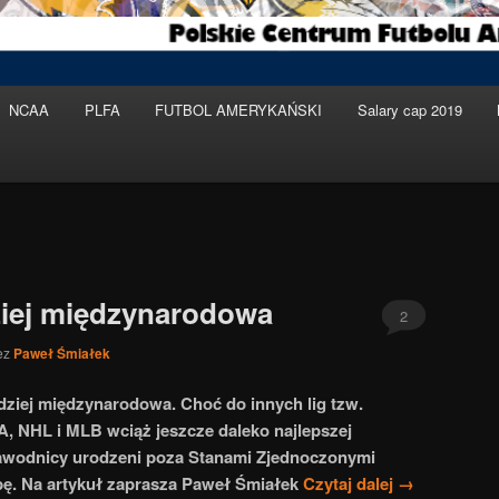
NCAA
PLFA
FUTBOL AMERYKAŃSKI
Salary cap 2019
ziej międzynarodowa
2
ez
Paweł Śmiałek
rdziej międzynarodowa. Choć do innych lig tzw.
BA, NHL i MLB wciąż jeszcze daleko najlepszej
 zawodnicy urodzeni poza Stanami Zjednoczonymi
pę. Na artykuł zaprasza Paweł Śmiałek
Czytaj dalej
→