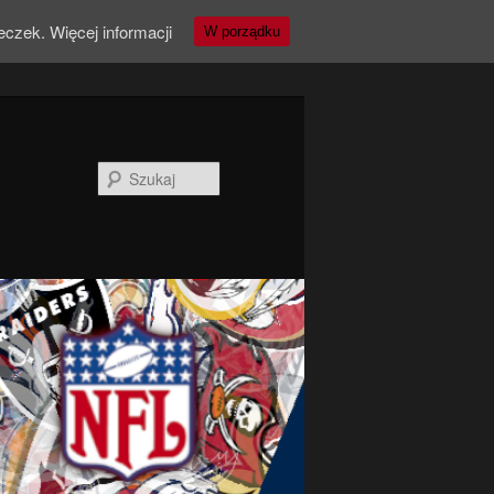
teczek.
Więcej informacji
W porządku
Szukaj