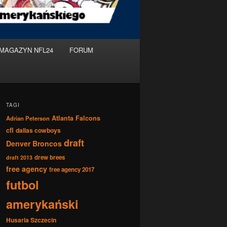
MAGAZYN NFL24
FORUM
TAGI
Atlanta Falcons
Adrian Peterson
cfl
dallas cowboys
draft
Denver Broncos
drew brees
draft 2013
free agency
free agency 2017
futbol
amerykański
Husaria Szczecin