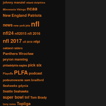
johnny manziel
miami dolphins
ncaa
Minnesota Vikings
New England Patriots
nfl
news
new york jets
nfl24
nfl2015
nfl 2016
nfl 2017
nflpl
nfl 2018
oakland raiders
Panthers Wrocław
peyton manning
pick six
philadelphia eagles
PLFA
podcast
Playoffs
podsumowanie
sam bradford
Seahawks gdynia
Seattle Seahawks
super bowl
tnf
Tom Brady
Topliga
tony romo