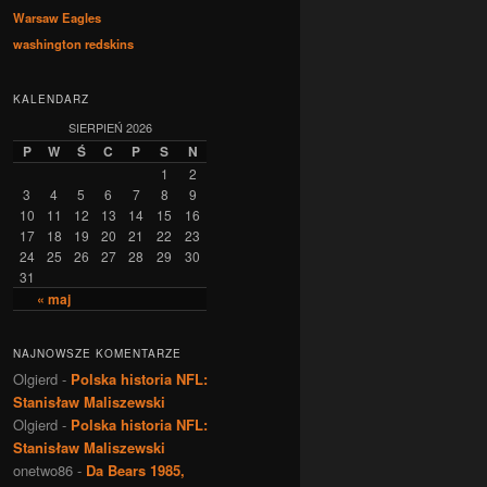
Warsaw Eagles
washington redskins
KALENDARZ
SIERPIEŃ 2026
P
W
Ś
C
P
S
N
1
2
3
4
5
6
7
8
9
10
11
12
13
14
15
16
17
18
19
20
21
22
23
24
25
26
27
28
29
30
31
« maj
NAJNOWSZE KOMENTARZE
Olgierd
-
Polska historia NFL:
Stanisław Maliszewski
Olgierd
-
Polska historia NFL:
Stanisław Maliszewski
onetwo86
-
Da Bears 1985,