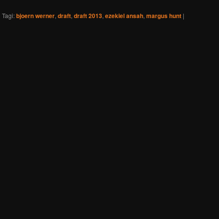
|
Tagi:
bjoern werner
,
draft
,
draft 2013
,
ezekiel ansah
,
margus hunt
|