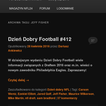
do
do
MAGAZYN NFL24
FORUM
LOGOWANIE
tekstu
widgetów
ARCHIWA TAGU:
JEFF FISHER
Dzień Dobry Football #412
37
Opublikowany
28 kwietnia 2016
przez
Dariusz
Ankiewicz
W dzisiejszym wydaniu Dzień Dobry Football wiele
informacji związanych z Draftem 2016 oraz m.in. wieści o
nowym zawodniku Philadelphia Eagles. Zapraszamy!
Czytaj dalej
→
Zaszufladkowano do kategorii
Dzień dobry NFL
|
Tagi:
Carson
Wentz
,
Ezekiel Elliott
,
Jared Goff
,
Jeff Fisher
,
Maurice Wilkerson
,
Mike Martin
,
nfl draft
,
sam bradford
|
37
komentarzy