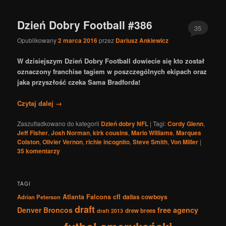
Dzień Dobry Football #386
35
Opublikowany
2 marca 2016
przez
Dariusz Ankiewicz
W dzisiejszym Dzień Dobry Football dowiecie się kto został
oznaczony franchise tagiem w poszczególnych ekipach oraz
jaka przyszłość czeka Sama Bradforda!
Czytaj dalej
→
Zaszufladkowano do kategorii
Dzień dobry NFL
|
Tagi:
Cordy Glenn
,
Jeff Fisher
,
Josh Norman
,
kirk cousins
,
Mario Williams
,
Marques
Colston
,
Olivier Vernon
,
richie incognito
,
Steve Smith
,
Von Miller
|
35
komentarzy
TAGI
Atlanta Falcons
cfl
dallas cowboys
Adrian Peterson
draft
Denver Broncos
free agency
drew brees
draft 2013