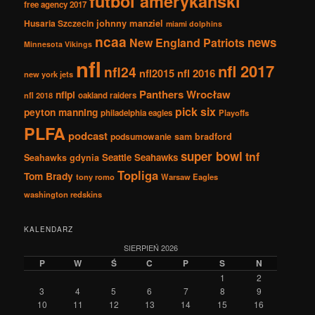
futbol amerykański
free agency 2017
johnny manziel
Husaria Szczecin
miami dolphins
ncaa
news
New England Patriots
Minnesota Vikings
nfl
nfl 2017
nfl24
nfl2015
nfl 2016
new york jets
Panthers Wrocław
nflpl
nfl 2018
oakland raiders
pick six
peyton manning
philadelphia eagles
Playoffs
PLFA
podcast
podsumowanie
sam bradford
super bowl
tnf
Seattle Seahawks
Seahawks gdynia
Topliga
Tom Brady
tony romo
Warsaw Eagles
washington redskins
KALENDARZ
SIERPIEŃ 2026
P
W
Ś
C
P
S
N
1
2
3
4
5
6
7
8
9
10
11
12
13
14
15
16