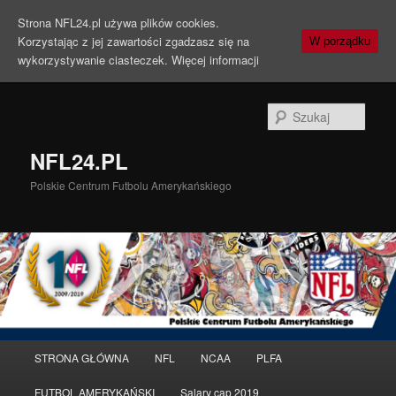
Strona NFL24.pl używa plików cookies.
Korzystając z jej zawartości zgadzasz się na
W porządku
wykorzystywanie ciasteczek.
Więcej informacji
Szuka
NFL24.PL
Polskie Centrum Futbolu Amerykańskiego
Menu
STRONA GŁÓWNA
NFL
NCAA
PLFA
Przeskocz
Przeskocz
główne
FUTBOL AMERYKAŃSKI
Salary cap 2019