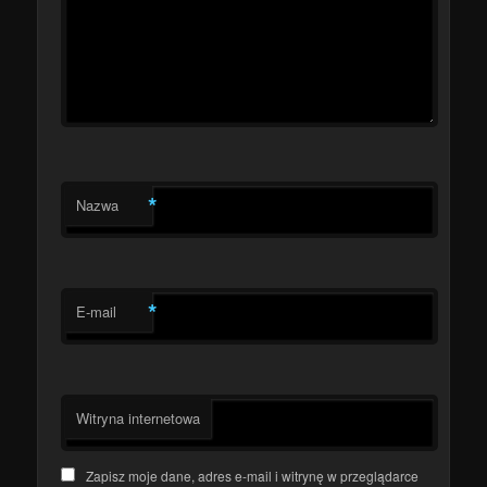
*
Nazwa
*
E-mail
Witryna internetowa
Zapisz moje dane, adres e-mail i witrynę w przeglądarce