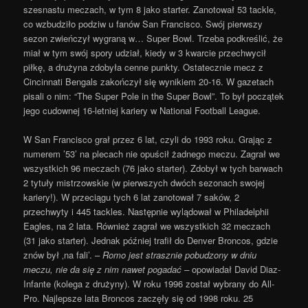
szesnastu meczach, w tym 8 jako starter. Zanotował 53 tackle,
co wzbudziło podziw u fanów San Francisco. Swój pierwszy
sezon zwieńczył wygraną w… Super Bowl. Trzeba podkreślić, że
miał w tym swój spory udział, kiedy w 3 kwarcie przechwycił
piłkę, a drużyna zdobyła cenne punkty. Ostatecznie mecz z
Cincinnati Bengals zakończył się wynikiem 20-16. W gazetach
pisali o nim: “The Super Pole in the Super Bowl”. To był początek
jego cudownej 16-letniej kariery w National Football League.
W San Francisco grał przez 6 lat, czyli do 1993 roku. Grając z
numerem ’53’ na plecach nie opuścił żadnego meczu. Zagrał we
wszystkich 96 meczach (76 jako starter). Zdobył w tych barwach
2 tytuły mistrzowskie (w pierwszych dwóch sezonach swojej
kariery!). W przeciągu tych 6 lat zanotował 7 saków, 2
przechwyty i 445 tackles. Następnie wylądował w Philadelphii
Eagles, na 2 lata. Również zagrał we wszystkich 32 meczach
(31 jako starter). Jednak później trafił do Denver Broncos, gdzie
znów był ‚na fali’. –
Romo jest strasznie pobudzony w dniu
meczu, nie da się z nim nawet pogadać –
opowiadał David Diaz-
Infante (kolega z drużyny). W roku 1996 został wybrany do All-
Pro. Najlepsze lata Broncos zaczęły się od 1998 roku. 25