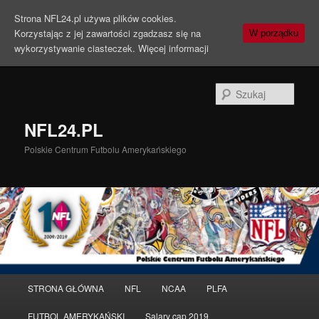
Strona NFL24.pl używa plików cookies.
Korzystając z jej zawartości zgadzasz się na
W porządku
wykorzystywanie ciasteczek.
Więcej informacji
Szuka
NFL24.PL
Polskie Centrum Futbolu Amerykańskiego
Menu
STRONA GŁÓWNA
NFL
NCAA
PLFA
Przeskocz
główne
FUTBOL AMERYKAŃSKI
Salary cap 2019