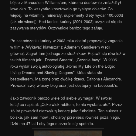
bójce z Marcus’em Williams’em, któremu dosłownie zmiażdżył
lewe oko. To wszystko kosztowało go tysiące dolarów. Co
więcej, na witaminy, minerały, suplementy diety wydał 100.000$
(jak nie więcej). Pod koniec kariery (2001-2003) przyznał się do
zażywania sterydów. Oczywiście bardzo tego żałuje.
Po zakończeniu kariery w 2003 roku dostał propozycję zagrania
w filmie „Wykiwać klawisza” z Adamem Sandlerem w roli
głównej. Zagrał tam jednego ze strażników. Pojawił się również w
takich filmach jak: „Dorwać Smarta”, „Grzanie ławy”. W 2005
roku wydał swoją autobiografię „Romo My Life on the Edge:
Living Dreams and Slaying Dragons”, która stała się
bestsellerem. Ma żonę oraz dwójkę dzieci, Daltona i Alexandre.
Prowadzi swój własny blog oraz jest dostępny na facebook’u.
Jako zawodnik bardzo wiele od siebie wymagał. W swojej
książce napisał: „Cokolwiek robiłem, to nie wystarczało”. Przez
16 lat prowadził niezwykłą karierę jako futbolista. Ten sukces z
boiska, jak sam mówi, chciałby przenieść również poza niego.
Dziś ma 47 lat i oby jego marzenie się spełniło.