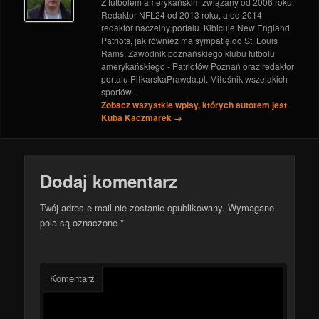
Z futbolem amerykańskim związany od 2006 roku.
oczekiwania
- 29 listopada 2017
Redaktor NFL24 od 2013 roku, a od 2014
redaktor naczelny portalu. Kibicuje New England
Patriots, jak również ma sympatię do St. Louis
Rams. Zawodnik poznańskiego klubu futbolu
amerykańskiego - Patriotów Poznań oraz redaktor
portalu PiłkarskaPrawda.pl. Miłośnik wszelakich
sportów.
Zobacz wszystkie wpisy, których autorem jest
Kuba Kaczmarek
→
Dodaj komentarz
Twój adres e-mail nie zostanie opublikowany.
Wymagane
pola są oznaczone
*
Komentarz