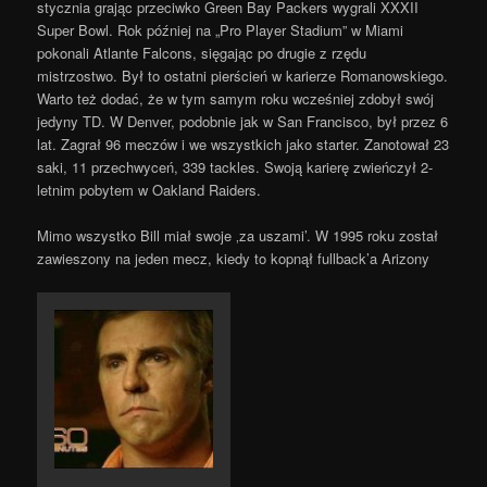
stycznia grając przeciwko Green Bay Packers wygrali XXXII
Super Bowl. Rok później na „Pro Player Stadium” w Miami
pokonali Atlante Falcons, sięgając po drugie z rzędu
mistrzostwo. Był to ostatni pierścień w karierze Romanowskiego.
Warto też dodać, że w tym samym roku wcześniej zdobył swój
jedyny TD. W Denver, podobnie jak w San Francisco, był przez 6
lat. Zagrał 96 meczów i we wszystkich jako starter. Zanotował 23
saki, 11 przechwyceń, 339 tackles. Swoją karierę zwieńczył 2-
letnim pobytem w Oakland Raiders.
Mimo wszystko Bill miał swoje ‚za uszami’. W 1995 roku został
zawieszony na jeden mecz, kiedy to kopnął fullback’a Arizony