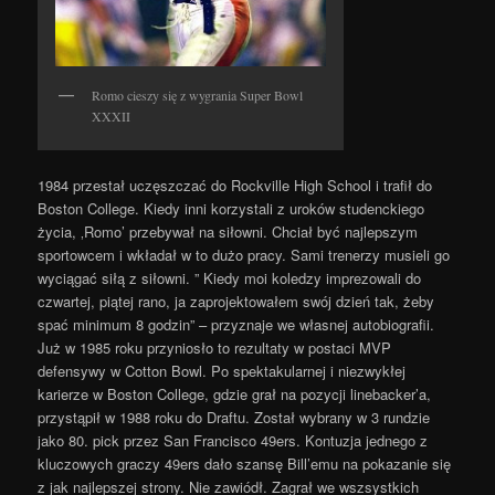
Romo cieszy się z wygrania Super Bowl
XXXII
1984 przestał uczęszczać do Rockville High School i trafił do
Boston College. Kiedy inni korzystali z uroków studenckiego
życia, ‚Romo’ przebywał na siłowni. Chciał być najlepszym
sportowcem i wkładał w to dużo pracy. Sami trenerzy musieli go
wyciągać siłą z siłowni. ” Kiedy moi koledzy imprezowali do
czwartej, piątej rano, ja zaprojektowałem swój dzień tak, żeby
spać minimum 8 godzin” – przyznaje we własnej autobiografii.
Już w 1985 roku przyniosło to rezultaty w postaci MVP
defensywy w Cotton Bowl. Po spektakularnej i niezwykłej
karierze w Boston College, gdzie grał na pozycji linebacker’a,
przystąpił w 1988 roku do Draftu. Został wybrany w 3 rundzie
jako 80. pick przez San Francisco 49ers. Kontuzja jednego z
kluczowych graczy 49ers dało szansę Bill’emu na pokazanie się
z jak najlepszej strony. Nie zawiódł. Zagrał we wszsystkich