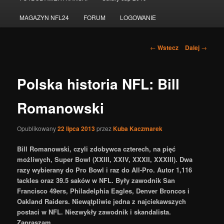
do
MAGAZYN NFL24
FORUM
LOGOWANIE
tekstu
Nawigacja
←
Wstecz
Dalej
→
po
wpisach
Polska historia NFL: Bill
Romanowski
Opublikowany
22 lipca 2013
przez
Kuba Kaczmarek
Bill Romanowski, czyli zdobywca czterech, na pięć
możliwych, Super Bowl (XXIII, XXIV, XXXII, XXXIII). Dwa
razy wybierany do Pro Bowl i raz do All-Pro. Autor 1,116
tackles oraz 39.5 saków w NFL. Były zawodnik San
Francisco 49ers, Philadelphia Eagles, Denver Broncos i
Oakland Raiders. Niewątpliwie jedna z najciekawszych
postaci w NFL. Niezwykły zawodnik i skandalista.
Zapraszam.