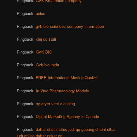
Pingback:
GVK BIO Indian company
Pingback:
unicc
Pingback:
gvk bio sciences company information
Pingback:
klej do stali
Pingback:
GVK BIO
Pingback:
Gvk bio inida
Pingback:
FREE International Moving Quotes
Pingback:
In Vivo Pharmacology Models
Pingback:
ny dryer vent cleaning
Pingback:
Digital Marketing Agency in Canada
Pingback:
daftar di sini situs judi qq gabung di sini situs
judi online daftar poker qq