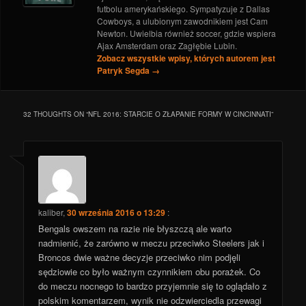
futbolu amerykańskiego. Sympatyzuje z Dallas
Cowboys, a ulubionym zawodnikiem jest Cam
Newton. Uwielbia również soccer, gdzie wspiera
Ajax Amsterdam oraz Zagłębie Lubin.
Zobacz wszystkie wpisy, których autorem jest
Patryk Segda
→
32 THOUGHTS ON “
NFL 2016: STARCIE O ZŁAPANIE FORMY W CINCINNATI
”
kaliber
,
30 września 2016 o 13:29
:
Bengals owszem na razie nie błyszczą ale warto
nadmienić, że zarówno w meczu przeciwko Steelers jak i
Broncos dwie ważne decyzje przeciwko nim podjęli
sędziowie co było ważnym czynnikiem obu porażek. Co
do meczu nocnego to bardzo przyjemnie się to oglądało z
polskim komentarzem, wynik nie odzwierciedla przewagi