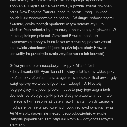
spotkania. Ulegli Seattle Seahawks, a później zostali pokonani
przez New England Patriots, choć tej porażki mogli uniknąć –
obudzili się zdecydowanie za późno… W drugiej połowie zagrali
świetnie, gdyby zaczęli spotkanie w tym samym stylu, to
właśnie Pats schodziliby z murawy z opuszczonymi głowami. W
minionej kolejce pokonali Cleveland Browns, choć i to
zwycięstwo nie przyszło im łatwo (w pierwszej połowie zostali
całkowicie zdominowani i jedynie późniejsze błędy Browns
pozwoliły im przechylić szalę zwycięstwa na ich korzyść).
Głównym motorem napędowym ekipy z Miami jest
zdecydowanie QB Ryan Tannehill, który miał istotny wkład przy
sześciu przyłożeniach, a szczególnie w meczu z Seahawks, gdy
wziął sprawy we własne ręce i sam zdobył TD. Niestety
rozgrywający ma jeden problem, często przy jego zagraniach
dochodzi do przejęcia piłki przez drużynę przeciwną, co miało
miejsce w tym sezonie aż cztery razy! Fani z Florydy zapewne
modlą się, by nie ujrzeć kolejnych potknięć wychowanka Texas
A&M w zbliżającym się meczu. Jego odpowiednik w ekipie
Bengals popełnił ten sam błąd dwukrotnie w dotychczasowych
starciach.