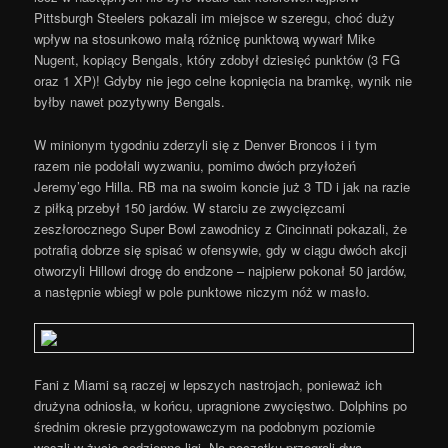
Pittsburgh Steelers pokazali im miejsce w szeregu, choć duży
wpływ na stosunkowo małą różnicę punktową wywarł Mike
Nugent, kopiący Bengals, który zdobył dziesięć punktów (3 FG
oraz 1 XP)! Gdyby nie jego celne kopnięcia na bramkę, wynik nie
byłby nawet pozytywny Bengals.
W minionym tygodniu zderzyli się z Denver Broncos i i tym
razem nie podołali wyzwaniu, pomimo dwóch przyłożeń
Jeremy’ego Hilla. RB ma na swoim koncie już 3 TD i jak na razie
z piłką przebył 150 jardów. W starciu ze zwycięzcami
zeszłorocznego Super Bowl zawodnicy z Cincinnati pokazali, że
potrafią dobrze się spisać w ofensywie, gdy w ciągu dwóch akcji
otworzyli Hillowi drogę do endzone – najpierw pokonał 50 jardów,
a następnie wbiegł w pole punktowe niczym nóż w masło.
Fani z Miami są raczej w lepszych nastrojach, ponieważ ich
drużyna odniosła, w końcu, upragnione zwycięstwo. Dolphins po
średnim okresie przygotowawczym na podobnym poziomie
weszli w życie codzienne ligi. Na początku przegrali dwa