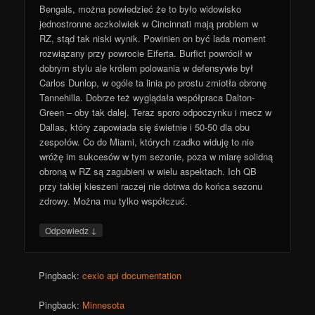
Bengals, można powiedzieć że to było widowisko
jednostronne aczkolwiek w Cincinnati mają problem w
RZ, stąd tak niski wynik. Powinien on być lada moment
rozwiązany przy powrocie Eiferta. Burfict powrócił w
dobrym stylu ale królem polowania w defensywie był
Carlos Dunlop, w ogóle ta linia po prostu zmiotła obronę
Tannehilla. Dobrze też wyglądała współpraca Dalton-
Green – oby tak dalej. Teraz sporo odpoczynku i mecz w
Dallas, który zapowiada się świetnie i 50-50 dla obu
zespołów. Co do Miami, których rzadko widuję to nie
wróżę im sukcesów w tym sezonie, poza w miarę solidną
obroną w RZ są zagubieni w wielu aspektach. Ich QB
przy takiej kieszeni raczej nie dotrwa do końca sezonu
zdrowy. Można mu tylko współczuć.
↓
Odpowiedz
Pingback:
cexio api documentation
Pingback:
Minnesota