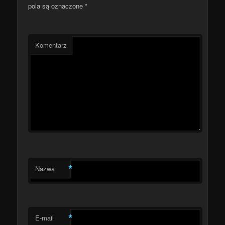
pola są oznaczone
*
Komentarz
*
Nazwa
*
E-mail