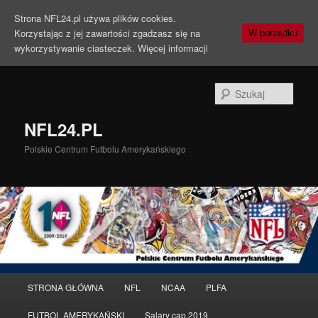
Strona NFL24.pl używa plików cookies.
Korzystając z jej zawartości zgadzasz się na
W porządku
wykorzystywanie ciasteczek.
Więcej informacji
Szuka
NFL24.PL
Polskie Centrum Futbolu Amerykańskiego
Menu
STRONA GŁÓWNA
NFL
NCAA
PLFA
Przeskocz
główne
FUTBOL AMERYKAŃSKI
Salary cap 2019