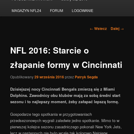
do
MAGAZYN NFL24
FORUM
LOGOWANIE
tekstu
Nawigacja
←
Wstecz
Dalej
→
po
wpisach
NFL 2016: Starcie o
złapanie formy w Cincinnati
Opublikowany
29 września 2016
przez
Patryk Segda
Dzisiejszej nocy Cincinnati Bengals zmierzą się z Miami
Dolphins. Zawodnicy obu klubów mają za sobą średni start
sezonu i to najlepszy moment, żeby załapać lepszą formę.
Gospodarze tego spotkania w przygotowaniach
przedsezonowych wygrali zaledwie jedno spotkanie. Mimo to w
pierwszej kolejce sezonu zasadniczego pokonali New York Jets,
lecz w następnych nie było wcale tak kolorowo.Najpierw