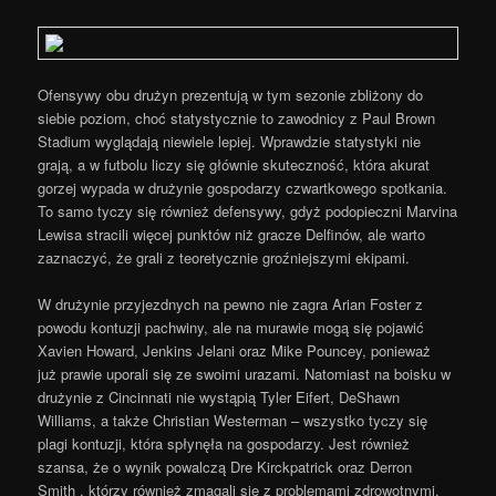
Ofensywy obu drużyn prezentują w tym sezonie zbliżony do
siebie poziom, choć statystycznie to zawodnicy z Paul Brown
Stadium wyglądają niewiele lepiej. Wprawdzie statystyki nie
grają, a w futbolu liczy się głównie skuteczność, która akurat
gorzej wypada w drużynie gospodarzy czwartkowego spotkania.
To samo tyczy się również defensywy, gdyż podopieczni Marvina
Lewisa stracili więcej punktów niż gracze Delfinów, ale warto
zaznaczyć, że grali z teoretycznie groźniejszymi ekipami.
W drużynie przyjezdnych na pewno nie zagra Arian Foster z
powodu kontuzji pachwiny, ale na murawie mogą się pojawić
Xavien Howard, Jenkins Jelani oraz Mike Pouncey, ponieważ
już prawie uporali się ze swoimi urazami. Natomiast na boisku w
drużynie z Cincinnati nie wystąpią Tyler Eifert, DeShawn
Williams, a także Christian Westerman – wszystko tyczy się
plagi kontuzji, która spłynęła na gospodarzy. Jest również
szansa, że o wynik powalczą Dre Kirckpatrick oraz Derron
Smith , którzy również zmagali się z problemami zdrowotnymi.