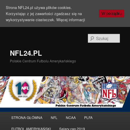
Strona NFL24.pl używa plików cookies.
Korzystając z jej zawartości zgadzasz się na
W porządku
wykorzystywanie ciasteczek.
Więcej informacji
Szuka
NFL24.PL
Polskie Centrum Futbolu Amerykańskiego
Menu
STRONA GŁÓWNA
NFL
NCAA
PLFA
Przeskocz
Przeskocz
główne
FUTBOL AMERYKAŃSKI
Salary cap 2019