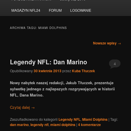
do
do
MAGAZYN NFL24
FORUM
LOGOWANIE
tekstu
widgetów
ARCHIWA TAGU:
MIAMI DOLPHINS
Nawigacja
Nowsze wpisy
→
po
wpisach
Legendy NFL: Dan Marino
4
Opublikowany
30 kwietnia 2013
przez
Kuba Tłuczek
Nowy nabytek naszej redakcji, Jakub Tłuczek, prezentuje
sylwetkę jednego z najlepszych rozgrywających w historii
NFL, Dana Marino.
Czytaj dalej
→
Zaszufladkowano do kategorii
Legendy NFL
,
Miami Dolphins
|
Tagi:
dan marino
,
legendy nfl
,
miami dolphins
|
4
komentarze