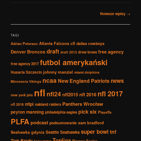
Nawigacja
Nowsze wpisy
→
po
wpisach
TAGI
Atlanta Falcons
cfl
dallas cowboys
Adrian Peterson
draft
Denver Broncos
free agency
drew brees
draft 2013
futbol amerykański
free agency 2017
johnny manziel
Husaria Szczecin
miami dolphins
ncaa
news
New England Patriots
Minnesota Vikings
nfl
nfl 2017
nfl24
nfl2015
nfl 2016
new york jets
Panthers Wrocław
nflpl
nfl 2018
oakland raiders
pick six
peyton manning
philadelphia eagles
Playoffs
PLFA
podcast
podsumowanie
sam bradford
super bowl
tnf
Seattle Seahawks
Seahawks gdynia
Topliga
Tom Brady
tony romo
Warsaw Eagles