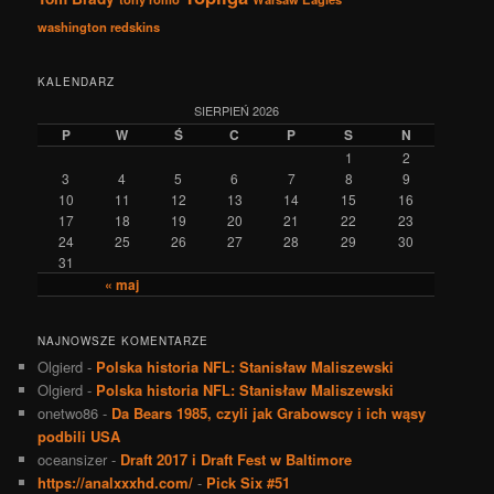
washington redskins
KALENDARZ
SIERPIEŃ 2026
P
W
Ś
C
P
S
N
1
2
3
4
5
6
7
8
9
10
11
12
13
14
15
16
17
18
19
20
21
22
23
24
25
26
27
28
29
30
31
« maj
NAJNOWSZE KOMENTARZE
Olgierd
-
Polska historia NFL: Stanisław Maliszewski
Olgierd
-
Polska historia NFL: Stanisław Maliszewski
onetwo86
-
Da Bears 1985, czyli jak Grabowscy i ich wąsy
podbili USA
oceansizer
-
Draft 2017 i Draft Fest w Baltimore
https://analxxxhd.com/
-
Pick Six #51