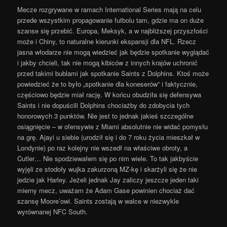
Mecze rozgrywane w ramach International Series mają na celu
przede wszystkim propagowanie futbolu tam, gdzie ma on duże
szanse się przebić. Europa, Meksyk, a w najbliższej przyszłości
może i Chiny, to naturalne kierunki ekspansji dla NFL. Rzecz
jasna włodarze nie mogą wiedzieć jak będzie spotkanie wyglądać
i jakby chcieli, tak nie mogą kibiców z innych krajów uchronić
przed takimi bublami jak spotkanie Saints z Dolphins. Ktoś może
powiedzieć że to było „spotkanie dla koneserów” i faktycznie,
częściowo będzie miał rację. W końcu obudziła się defensywa
Saints i nie dopuścili Dolphins chociażby do zdobycia tych
honorowych 3 punktów. Nie jest to jednak jakieś szczególne
osiągnięcie – w ofensywie z Miami absolutnie nie widać pomysłu
na grę. Ajayi u siebie (urodził się i do 7 roku życia mieszkał w
Londynie) po raz kolejny nie wszedł na właściwe obroty, a
Cutler… Nie spodziewałem się po nim wiele. To tak jakbyście
wyjęli ze stodoły wujka zakurzoną MZ-kę i skarżyli się że nie
jedzie jak Harley. Jeżeli jednak Jay zaliczy jeszcze jeden taki
mierny mecz, uważam że Adam Gase powinien chociaż dać
szansę Moore’owi. Saints zostają w walce w niezwykle
wyrównanej NFC South.