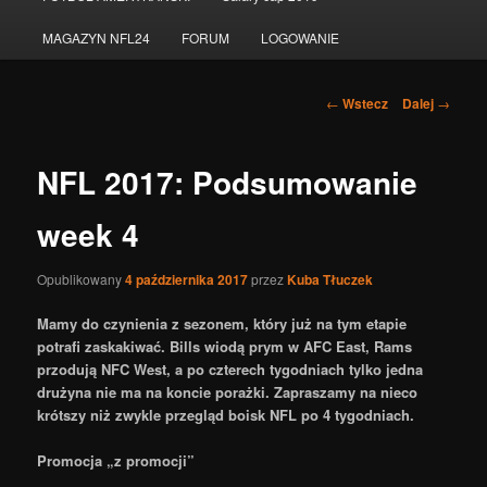
do
MAGAZYN NFL24
FORUM
LOGOWANIE
tekstu
Nawigacja
←
Wstecz
Dalej
→
po
wpisach
NFL 2017: Podsumowanie
week 4
Opublikowany
4 października 2017
przez
Kuba Tłuczek
Mamy do czynienia z sezonem, który już na tym etapie
potrafi zaskakiwać. Bills wiodą prym w AFC East, Rams
przodują NFC West, a po czterech tygodniach tylko jedna
drużyna nie ma na koncie porażki. Zapraszamy na nieco
krótszy niż zwykle przegląd boisk NFL po 4 tygodniach.
Promocja „z promocji”