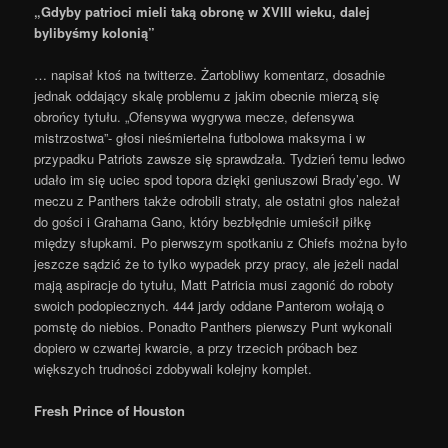
„Gdyby patrioci mieli taką obronę w XVIII wieku, dalej
bylibyśmy kolonią”
… napisał ktoś na twitterze. Żartobliwy komentarz, dosadnie
jednak oddający skalę problemu z jakim obecnie mierzą się
obrońcy tytułu. „Ofensywa wygrywa mecze, defensywa
mistrzostwa”- głosi nieśmiertelna futbolowa maksyma i w
przypadku Patriots zawsze się sprawdzała. Tydzień temu ledwo
udało im się uciec spod topora dzięki geniuszowi Brady’ego. W
meczu z Panthers także odrobili straty, ale ostatni głos należał
do gości i Grahama Gano, który bezbłędnie umieścił piłkę
między słupkami. Po pierwszym spotkaniu z Chiefs można było
jeszcze sądzić że to tylko wypadek przy pracy, ale jeżeli nadal
mają aspiracje do tytułu, Matt Patricia musi zagonić do roboty
swoich podopiecznych. 444 jardy oddane Panterom wołają o
pomstę do niebios. Ponadto Panthers pierwszy Punt wykonali
dopiero w czwartej kwarcie, a przy trzecich próbach bez
większych trudności zdobywali kolejny komplet.
Fresh Prince of Houston