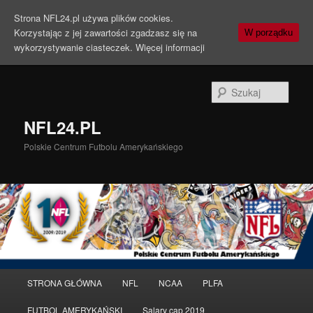
Strona NFL24.pl używa plików cookies.
Korzystając z jej zawartości zgadzasz się na
W porządku
wykorzystywanie ciasteczek.
Więcej informacji
Szuka
NFL24.PL
Polskie Centrum Futbolu Amerykańskiego
Menu
STRONA GŁÓWNA
NFL
NCAA
PLFA
Przeskocz
główne
FUTBOL AMERYKAŃSKI
Salary cap 2019