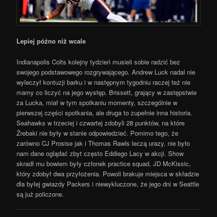
Lepiej późno niż wcale
Indianapolis Colts kolejny tydzień musieli sobie radzić bez
swojego podstawowego rozgrywającego. Andrew Luck nadal nie
wyleczył kontuzji barku i w następnym tygodniu raczej też nie
mamy co liczyć na jego występ. Brissett, grający w zastępstwie
za Lucka, miał w tym spotkaniu momenty, szczególnie w
pierwszej części spotkania, ale druga to zupełnie inna historia.
Seahawks w trzeciej i czwartej zdobyli 28 punktów, na które
Źrebaki nie były w stanie odpowiedzieć. Pomimo tego, że
zarówno CJ Prosise jak i Thomas Rawls leczą urazy, nie było
nam dane oglądać zbyt często Eddiego Lacy w akcji. Show
skradł mu bowiem były członek practice squad, JD McKissic,
który zdobył dwa przyłożenia. Powoli brakuje miejsca w składzie
dla byłej gwiazdy Packers i niewykluczone, że jego dni w Seattle
są już policzone.