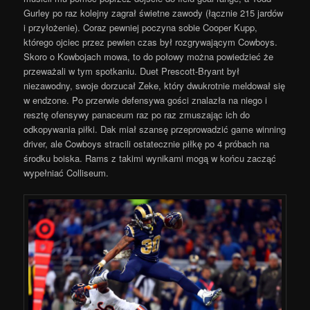
Gurley po raz kolejny zagrał świetne zawody (łącznie 215 jardów
i przyłożenie). Coraz pewniej poczyna sobie Cooper Kupp,
którego ojciec przez pewien czas był rozgrywającym Cowboys.
Skoro o Kowbojach mowa, to do połowy można powiedzieć że
przeważali w tym spotkaniu. Duet Prescott-Bryant był
niezawodny, swoje dorzucał Zeke, który dwukrotnie meldował się
w endzone. Po przerwie defensywa gości znalazła na niego i
resztę ofensywy panaceum raz po raz zmuszając ich do
odkopywania piłki. Dak miał szansę przeprowadzić game winning
driver, ale Cowboys stracili ostatecznie piłkę po 4 próbach na
środku boiska. Rams z takimi wynikami mogą w końcu zacząć
wypełniać Colliseum.