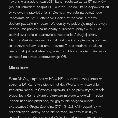
Texans w zasadzie roznieśli Titans, zdobywając aż 57 punktów
(co jest rekordem zespołu z Houston), na co Titans odpowiedzieli
tylko dwoma przyłożeniami. Deshaun wyrasta na poważnego
kandydata do tytułu offensive Rookie of the year, a mamy
dopiero październik. Jeżeli Watson tylko pokieruje mądrze swoją
karierą, ma papiery na najeżony sukcesami pobyt w NFL. W
pocket czuje się niesamowicie swobodnie Z drugiej strony
Marcus Mariota nie dość że zaliczył tragiczną pierwszą połowę,
to jeszcze nabawił się urazu i sztab Titans mądrze uznał, że
mecz i tak już jest stracony, a ekipa z Nashville nie może sobie
pozwolić na stratę podstawowego QB.
Młoda krew
Sean McVay, najmłodszy HC w NFL, zaczyna swój pierwszy
sezon z LA Rams w świetnym stylu. Wygrana w niezwykle
zaciętym meczu z Cowboys sprawia, że po pierwszych trzech
tygodniach Rams okupują pierwsze miejsce w dywizji. Trzeba
jednak uczciwie przyznać, że gdyby nie obłędna wręcz
skuteczność Grega Zuerleina (7/7 FG, 2/2 PAT) odpadliby w
przedbiegach. Jakby na to nie patrzeć, koledzy z drużyny
musieli mu pomóc poprzez dojście do field goal range, a Todd