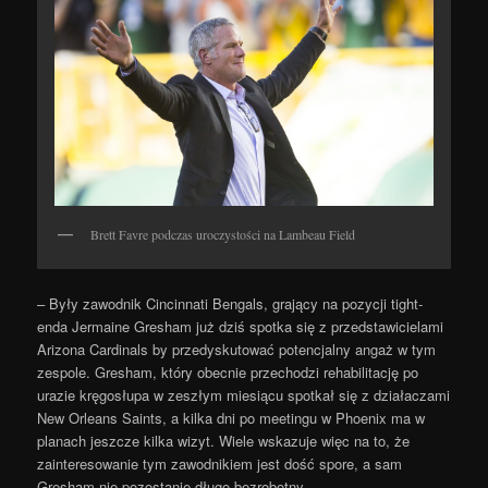
Brett Favre podczas uroczystości na Lambeau Field
– Były zawodnik Cincinnati Bengals, grający na pozycji tight-
enda Jermaine Gresham już dziś spotka się z przedstawicielami
Arizona Cardinals by przedyskutować potencjalny angaż w tym
zespole. Gresham, który obecnie przechodzi rehabilitację po
urazie kręgosłupa w zeszłym miesiącu spotkał się z działaczami
New Orleans Saints, a kilka dni po meetingu w Phoenix ma w
planach jeszcze kilka wizyt. Wiele wskazuje więc na to, że
zainteresowanie tym zawodnikiem jest dość spore, a sam
Gresham nie pozostanie długo bezrobotny.