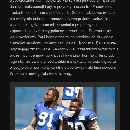
wypowiedziach dla mediów, że Pierre-Paul jest dobrej myśli co
do rekonwalescencji i gry w przyszłym sezonie . Zapewnienia
Tucka to jednak marna pociecha dla Giants. Tak poważny uraz
nie wróży nic dobrego. Trenerzy z Nowego Jorku wciąż nie
wiedzą jaki będzie stan ich zawodnika po przebyciu
zapowiadanej sześciotygodniowej rehabilitacji. Pojawiają się
wątpliwości czy Paul będzie zdolny na przykład do dźwigania
ciężarów na siłowni po amputacji palca. „Kontuzja” Paula to nie
jedyne jego zmartwienie. Zawodnik nie uczestniczył w żadnym z
wiosennych campów bo walczył o wyższy kontrakt. Teraz gdy
jego stan zdrowia stoi pod znakiem zapytania pojawia się coraz
więcej problemów nie tylko stricte sportowych ale finansowych.
W skrócie mówiąc fajerwerki to wróg.