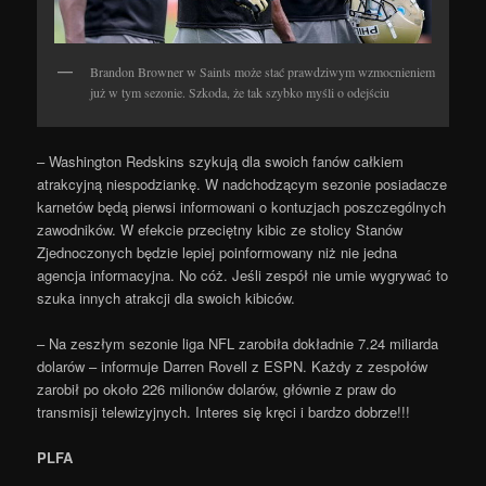
Brandon Browner w Saints może stać prawdziwym wzmocnieniem
już w tym sezonie. Szkoda, że tak szybko myśli o odejściu
– Washington Redskins szykują dla swoich fanów całkiem
atrakcyjną niespodziankę. W nadchodzącym sezonie posiadacze
karnetów będą pierwsi informowani o kontuzjach poszczególnych
zawodników. W efekcie przeciętny kibic ze stolicy Stanów
Zjednoczonych będzie lepiej poinformowany niż nie jedna
agencja informacyjna. No cóż. Jeśli zespół nie umie wygrywać to
szuka innych atrakcji dla swoich kibiców.
– Na zeszłym sezonie liga NFL zarobiła dokładnie 7.24 miliarda
dolarów – informuje Darren Rovell z ESPN. Każdy z zespołów
zarobił po około 226 milionów dolarów, głównie z praw do
transmisji telewizyjnych. Interes się kręci i bardzo dobrze!!!
PLFA