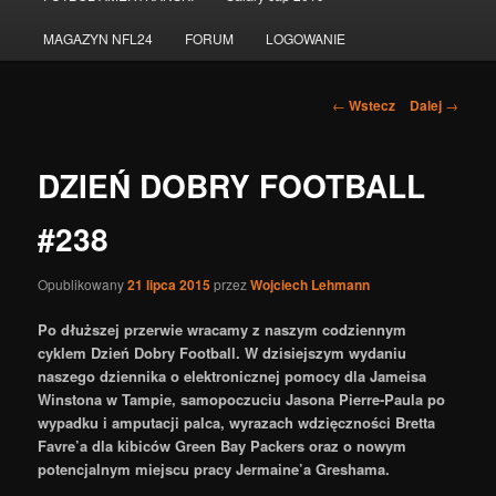
do
MAGAZYN NFL24
FORUM
LOGOWANIE
tekstu
Nawigacja
←
Wstecz
Dalej
→
po
wpisach
DZIEŃ DOBRY FOOTBALL
#238
Opublikowany
21 lipca 2015
przez
Wojciech Lehmann
Po dłuższej przerwie wracamy z naszym codziennym
cyklem Dzień Dobry Football. W dzisiejszym wydaniu
naszego dziennika o elektronicznej pomocy dla Jameisa
Winstona w Tampie, samopoczuciu Jasona Pierre-Paula po
wypadku i amputacji palca, wyrazach wdzięczności Bretta
Favre’a dla kibiców Green Bay Packers oraz o nowym
potencjalnym miejscu pracy Jermaine’a Greshama.