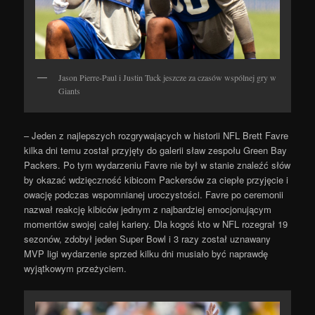
Jason Pierre-Paul i Justin Tuck jeszcze za czasów wspólnej gry w
Giants
– Jeden z najlepszych rozgrywających w historii NFL Brett Favre
kilka dni temu został przyjęty do galerii sław zespołu Green Bay
Packers. Po tym wydarzeniu Favre nie był w stanie znaleźć słów
by okazać wdzięczność kibicom Packersów za ciepłe przyjęcie i
owację podczas wspomnianej uroczystości. Favre po ceremonii
nazwał reakcję kibiców jednym z najbardziej emocjonującym
momentów swojej całej kariery. Dla kogoś kto w NFL rozegrał 19
sezonów, zdobył jeden Super Bowl i 3 razy został uznawany
MVP ligi wydarzenie sprzed kilku dni musiało być naprawdę
wyjątkowym przeżyciem.