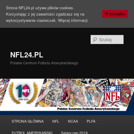
Strona NFL24.pl używa plików cookies.
Korzystając z jej zawartości zgadzasz się na
W porządku
wykorzystywanie ciasteczek.
Więcej informacji
Szuka
NFL24.PL
Polskie Centrum Futbolu Amerykańskiego
Menu
STRONA GŁÓWNA
NFL
NCAA
PLFA
Przeskocz
główne
FUTBOL AMERYKAŃSKI
Salary cap 2019