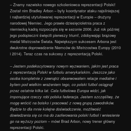
– Znamy nazwisko nowego szkoleniowca reprezentacji Polski!
Został nim Bradley Arbon – były koordynator ataku najsilniejszej
i najbardziej utytułowanej reprezentacji w Europie – drużyny
narodowej Niemiec. Jego prawie dziesięcioletnia praca z
niemiecką kadrą rozpoczęła się w sezonie 2006. Już rok później
jego podopieczni święcili pierwszy triumf, zdobywając brązowy
medal Mistrzostw Świata. Największym sukcesem Arbona jest
dwukrotne doprowadzenie Niemców do Mistrzostwa Europy (2010
i 2014). Teraz czas na sukcesy z reprezentacją Polski.
– Jestem podekscytowany nowym wyzwaniem, jakim jest praca
z reprezentacją Polski w futbolu amerykańskim. Jeszcze jako
osoba kompletnie z zewnątrz obserwowałem relacje medialne i
byłem pod wielkim wrażeniem tego, co polski futbol osiągnął
przez ostatnie kilka lat. Cała futbolowa Europa widzi, jak
imponujące rzeczy robi polska federacja. Jestem szczęśliwy, że
mogę wrócić na boisko i pracować z nową grupą zawodników.
Będzie to dla mnie kolejne doświadczenie, możliwość
dowiedzenia się co ma do zaoferowania polski futbol i wniesienie
go na wyższy poziom
– mówi Brad Arbon, nowy trener główny
reprezentacji Polski.