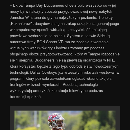
– Ekipa Tampa Bay Buccaneers chce zrobić wszystko co w jej
mocy by w należyty sposób przygotować swój nowy nabytek
Jameisa Winstona do gry na najwyższym poziomie. Trenerzy
„Bukanierów” zdecydowali się na zakup urządzenia generującego
w komputerowy sposób wirtualną rzeczywistość imitującą
prawdziwe wydarzenia na boisku. System o nazwie Sidekiq
autorstwa firmy EON Sports VR ma za zadanie stworzenie
wirtualnych warunków gry i będzie używany już podczas
oficjalnego obozu przygotowawczego, który w Tampie rozpocznie
się 1 sierpnia. Buccaneers nie są pierwszą organizacją w NFL,
która korzystać będzie z tego typu dobrodziejstw nowoczesnych
technologii. Dallas Cowboys już w zeszłym roku zainwestowali w
program, który pozwala zawodnikom oglądać własne akcje z
treningów w trzech wymiarach. Podobną technologię
wykorzystują amerykańskie stacje telewizyjne podczas
transmisji spotkań.