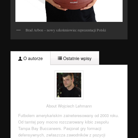
Brad Arbon – nowy szkoleniowiec reprezentacji Polski
O autorze
Ostatnie wpisy
About Wojciech Lehmann
Futbolem amerykańskim zaineteresowany od 2003 roku.
Od tamtej pory mocno rozczarowany kibic zespołu
Tampa Bay Buccaneers. Pasjonat gry formacji
defensywnych, zwłaszcza zawodników z pozycji