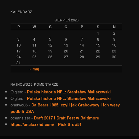
KALENDARZ
SIERPIEŃ 2026
P
W
Ś
C
P
S
N
1
2
3
4
5
6
7
8
9
10
11
12
13
14
15
16
17
18
19
20
21
22
23
24
25
26
27
28
29
30
31
« maj
NAJNOWSZE KOMENTARZE
Olgierd
-
Polska historia NFL: Stanisław Maliszewski
Olgierd
-
Polska historia NFL: Stanisław Maliszewski
onetwo86
-
Da Bears 1985, czyli jak Grabowscy i ich wąsy
podbili USA
oceansizer
-
Draft 2017 i Draft Fest w Baltimore
https://analxxxhd.com/
-
Pick Six #51