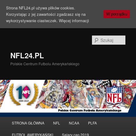
Strona NFL24.pl używa plików cookies.
Korzystając z jej zawartości zgadzasz się na
W porządku
wykorzystywanie ciasteczek.
Więcej informacji
Szuka
NFL24.PL
Polskie Centrum Futbolu Amerykańskiego
Menu
STRONA GŁÓWNA
NFL
NCAA
PLFA
Przeskocz
Przeskocz
główne
FUTBOL AMERYKAŃSKI
Salary cap 2019