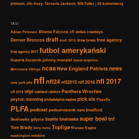
johnson
,
Jim Irsay
,
Tarvaris Jackson
,
Will Fuller
|
30
komentarzy
TAGI
Atlanta Falcons
cfl
dallas cowboys
Adrian Peterson
draft
Denver Broncos
free agency
drew brees
draft 2013
futbol amerykański
free agency 2017
johnny manziel
Husaria Szczecin
miami dolphins
ncaa
news
New England Patriots
Minnesota Vikings
nfl
nfl 2017
nfl24
nfl2015
nfl 2016
new york jets
Panthers Wrocław
nflpl
nfl 2018
oakland raiders
pick six
peyton manning
philadelphia eagles
Playoffs
PLFA
podcast
podsumowanie
sam bradford
super bowl
tnf
Seattle Seahawks
Seahawks gdynia
Topliga
Tom Brady
tony romo
Warsaw Eagles
washington redskins