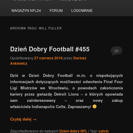
do
do
MAGAZYN NFL24
FORUM
LOGOWANIE
tekstu
widgetów
ARCHIWA TAGU:
WILL FULLER
Dzień Dobry Football #455
30
Opublikowany
27 czerwca 2016
przez
Dariusz
Ankiewicz
Dziś w Dzień Dobry Football m.in. o niepokojących
informacjach dotyczących możliwości odwołania Final Four
Ligi Mistrzów we Wrocławiu, o powodach zakończenia
kariery przez gwiazdę Detroit Lions – o których opowiada
sam zainteresowany – oraz nowy zakup
właściciela Indianapolis Colts. Zapraszamy!
Czytaj dalej
→
Zaszufladkowano do kategorii
Dzień dobry NFL
|
Tagi:
calvin