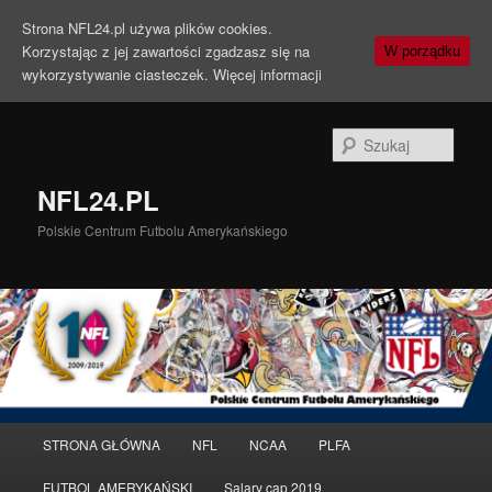
Strona NFL24.pl używa plików cookies.
Korzystając z jej zawartości zgadzasz się na
W porządku
wykorzystywanie ciasteczek.
Więcej informacji
Szuka
NFL24.PL
Polskie Centrum Futbolu Amerykańskiego
Menu
STRONA GŁÓWNA
NFL
NCAA
PLFA
Przeskocz
Przeskocz
główne
FUTBOL AMERYKAŃSKI
Salary cap 2019