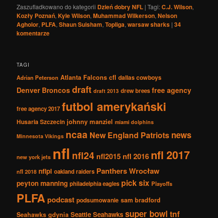
Zaszufladkowano do kategorii
Dzień dobry NFL
|
Tagi:
C.J. Wilson
,
Kozły Poznań
,
Kyle Wilson
,
Muhammad Wilkerson
,
Nelson
Agholor
,
PLFA
,
Shaun Suisham
,
Topliga
,
warsaw sharks
|
34
komentarze
TAGI
Atlanta Falcons
cfl
dallas cowboys
Adrian Peterson
draft
Denver Broncos
free agency
drew brees
draft 2013
futbol amerykański
free agency 2017
johnny manziel
Husaria Szczecin
miami dolphins
ncaa
news
New England Patriots
Minnesota Vikings
nfl
nfl 2017
nfl24
nfl2015
nfl 2016
new york jets
Panthers Wrocław
nflpl
nfl 2018
oakland raiders
pick six
peyton manning
philadelphia eagles
Playoffs
PLFA
podcast
podsumowanie
sam bradford
super bowl
tnf
Seattle Seahawks
Seahawks gdynia