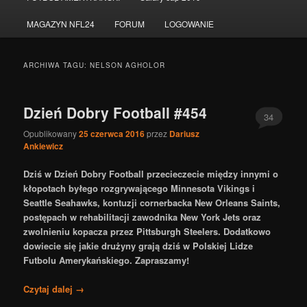
do
do
MAGAZYN NFL24
FORUM
LOGOWANIE
tekstu
widgetów
ARCHIWA TAGU:
NELSON AGHOLOR
Dzień Dobry Football #454
34
Opublikowany
25 czerwca 2016
przez
Dariusz
Ankiewicz
Dziś w Dzień Dobry Football przecieczecie między innymi o
kłopotach byłego rozgrywającego Minnesota Vikings i
Seattle Seahawks, kontuzji cornerbacka New Orleans Saints,
postępach w rehabilitacji zawodnika New York Jets oraz
zwolnieniu kopacza przez Pittsburgh Steelers. Dodatkowo
dowiecie się jakie drużyny grają dziś w Polskiej Lidze
Futbolu Amerykańskiego. Zapraszamy!
Czytaj dalej
→