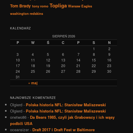
Topliga
Tom Brady
tony romo
Warsaw Eagles
washington redskins
KALENDARZ
SIERPIEŃ 2026
P
W
Ś
C
P
S
N
1
2
3
4
5
6
7
8
9
10
11
12
13
14
15
16
17
18
19
20
21
22
23
24
25
26
27
28
29
30
31
« maj
NAJNOWSZE KOMENTARZE
Olgierd
-
Polska historia NFL: Stanisław Maliszewski
Olgierd
-
Polska historia NFL: Stanisław Maliszewski
onetwo86
-
Da Bears 1985, czyli jak Grabowscy i ich wąsy
podbili USA
oceansizer
-
Draft 2017 i Draft Fest w Baltimore