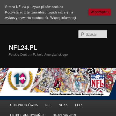
Strona NFL24.pl używa plików cookies.
Korzystając z jej zawartości zgadzasz się na
W porządku
wykorzystywanie ciasteczek.
Więcej informacji
Szuka
NFL24.PL
Polskie Centrum Futbolu Amerykańskiego
Menu
STRONA GŁÓWNA
NFL
NCAA
PLFA
Przeskocz
Przeskocz
główne
FUTBOL AMERYKAŃSKI
Salary cap 2019