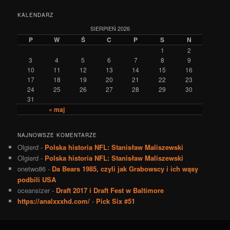
KALENDARZ
SIERPIEŃ 2026
P
W
Ś
C
P
S
N
1
2
3
4
5
6
7
8
9
10
11
12
13
14
15
16
17
18
19
20
21
22
23
24
25
26
27
28
29
30
31
« maj
NAJNOWSZE KOMENTARZE
Olgierd
-
Polska historia NFL: Stanisław Maliszewski
Olgierd
-
Polska historia NFL: Stanisław Maliszewski
onetwo86
-
Da Bears 1985, czyli jak Grabowscy i ich wąsy
podbili USA
oceansizer
-
Draft 2017 i Draft Fest w Baltimore
https://analxxxhd.com/
-
Pick Six #51