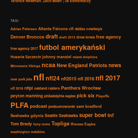
Terence Newman
,
Zach Miller
|
36
komentarzy
TAGI
Atlanta Falcons
cfl
dallas cowboys
Adrian Peterson
draft
Denver Broncos
free agency
drew brees
draft 2013
futbol amerykański
free agency 2017
johnny manziel
Husaria Szczecin
miami dolphins
ncaa
news
New England Patriots
Minnesota Vikings
nfl
nfl 2017
nfl24
nfl2015
nfl 2016
new york jets
Panthers Wrocław
nflpl
nfl 2018
oakland raiders
pick six
peyton manning
philadelphia eagles
Playoffs
PLFA
podcast
podsumowanie
sam bradford
super bowl
tnf
Seattle Seahawks
Seahawks gdynia
Topliga
Tom Brady
tony romo
Warsaw Eagles
washington redskins