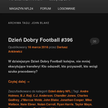
do
do
MAGAZYN NFL24
FORUM
LOGOWANIE
tekstu
widgetów
ARCHIWA TAGU:
JOHN BLAKE
Dzień Dobry Football #396
36
Opublikowany
16 marca 2016
przez
Dariusz
Ankiewicz
W dzisiejszym Dzień Dobry Football kolejne, nie mniej
ekscytujące transfery! Kto odszedł, kto przyszedł, kto wciąż
szuka pracodawcy?
Czytaj dalej
→
Zaszufladkowano do kategorii
Dzień dobry NFL
|
Tagi:
Andre
Holmes
,
B.J. Raji
,
C.J. Anderson
,
Chandler Jones
,
Charles
Godfrey
,
J'Marcus Webb
,
John Blake
,
Jonathan Cooper
,
Mike
Wallace
,
Nate Ebner
,
Nolan Carroll
,
Ryan Harris
,
Taylor Mays
,