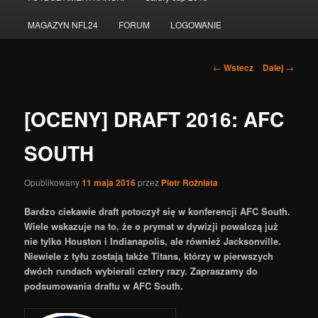
do
MAGAZYN NFL24
FORUM
LOGOWANIE
tekstu
Nawigacja
←
Wstecz
Dalej
→
po
wpisach
[OCENY] DRAFT 2016: AFC
SOUTH
Opublikowany
11 maja 2016
przez
Piotr Rożniata
Bardzo ciekawie draft potoczył się w konferencji AFC South.
Wiele wskazuje na to, że o prymat w dywizji powalczą już
nie tylko Houston i Indianapolis, ale również Jacksonville.
Niewiele z tyłu zostają także Titans, którzy w pierwszych
dwóch rundach wybierali cztery razy. Zapraszamy do
podsumowania draftu w AFC South.