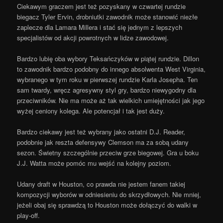
Ciekawym graczem jest też pozyskany w czwartej rundzie
biegacz Tyler Ervin, drobniutki zawodnik może stanowić niezłe
zaplecze dla Lamara Millera i stać się jednym z lepszych
specjalistów od akcji powrotnych w lidze zawodowej.
Bardzo lubię oba wybory Teksańczyków w piątej rundzie. Dillon
to zawodnik bardzo podobny do innego absolwenta West Virginia,
wybranego w tym roku w pierwszej rundzie Karla Josepha. Ten
sam twardy, wręcz agresywny styl gry, bardzo niewygodny dla
przeciwników. Nie ma może aż tak wielkich umiejętności jak jego
wyżej ceniony kolega. Ale potencjał i tak jest duży.
Bardzo ciekawy jest też wybrany jako ostatni D.J. Reader,
podobnie jak reszta defensywy Clemson ma za sobą udany
sezon. Świetny szczególnie przeciw grze biegowej. Gra u boku
J.J. Watta może pomóc mu wejść na kolejny poziom.
Udany draft w Houston, co prawda nie jestem fanem takiej
kompozycji wyborów w odniesieniu do skrzydłowych. Nie mniej,
jeżeli obaj się sprawdzą to Houston może dołączyć do walki w
play-off.