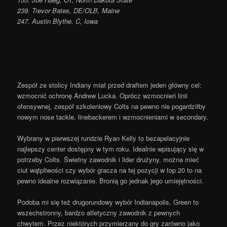
239. Trevor Bates, DE/OLB, Maine
247. Austin Blythe, C, Iowa
Zespół ze stolicy Indiany miał przed draftem jeden główny cel:
wzmocnić ochronę Andrew Lucka. Oprócz wzmocnień linii
ofensywnej, zespół szkoleniowy Colts na pewno nie pogardziłby
nowym nose tackle, linebackerem i wzmocnieniami w secondary.
Wybrany w pierwszej rundzie Ryan Kelly to bezapelacyjnie
najlepszy center dostępny w tym roku. Idealnie wpisujący się w
potrzeby Colts. Świetny zawodnik i lider drużyny, można mieć
ciut wątpliwości czy wybór gracza na tej pozycji w top 20 to na
pewno idealne rozwiązanie. Bronią go jednak jego umiejętności.
Podoba mi się też drugorundowy wybór Indianapolis, Green to
wszechstronny, bardzo atletyczny zawodnik z pewnych
chwytem. Przez niektórych przymierzany do gry zarówno jako