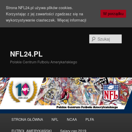
Strona NFL24.pl używa plików cookies.
Korzystając z jej zawartości zgadzasz się na
W porządku
wykorzystywanie ciasteczek.
Więcej informacji
Szuka
NFL24.PL
Polskie Centrum Futbolu Amerykańskiego
Menu
STRONA GŁÓWNA
NFL
NCAA
PLFA
Przeskocz
główne
FUTBOL AMERYKAŃSKI
Salary cap 2019