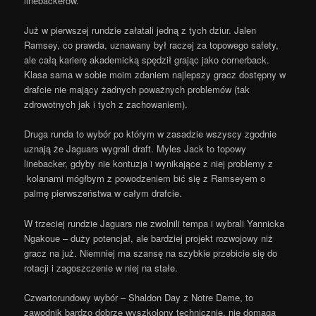
linebackerów.
Już w pierwszej rundzie załatali jedną z tych dziur. Jalen
Ramsey, co prawda, uznawany był raczej za topowego safety,
ale całą karierę akademicką spędził grając jako cornerback.
Klasa sama w sobie moim zdaniem najlepszy gracz dostępny w
drafcie nie mający żadnych poważnych problemów (tak
zdrowotnych jak i tych z zachowaniem).
Druga runda to wybór po którym w zasadzie wszyscy zgodnie
uznają że Jaguars wygrali draft. Myles Jack to topowy
linebacker, gdyby nie kontuzja i wynikające z niej problemy z
kolanami mógłbym z powodzeniem bić się z Ramseyem o
palmę pierwszeństwa w całym drafcie.
W trzeciej rundzie Jaguars nie zwolnili tempa i wybrali Yannicka
Ngakoue – duży potencjał, ale bardziej projekt rozwojowy niż
gracz na już. Niemniej ma szansę na szybkie przebicie się do
rotacji i zagoszczenie w niej na stałe.
Czwartorundowy wybór – Shaldon Day z Notre Dame, to
zawodnik bardzo dobrze wyszkolony technicznie, nie domaga