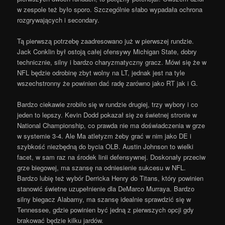
w zespole też było sporo. Szczególnie słabo wypadała ochrona
rozgrywających i secondary.
Tą pierwszą potrzebę zaadresowano już w pierwszej rundzie.
Jack Conklin był ostoją całej ofensywy Michigan State, dobry
technicznie, silny i bardzo charyzmatyczny gracz. Mówi się że w
NFL będzie odrobinę zbyt wolny na LT, jednak jest na tyle
wszechstronny że powinien dać radę zarówno jako RT jak i G.
Bardzo ciekawie zrobiło się w rundzie drugiej, trzy wybory i co
jeden to lepszy. Kevin Dodd pokazał się ze świetnej stronie w
National Championship, co prawda nie ma doświadczenia w grze
w systemie 3-4. Ale Ma atletyzm żeby grać w nim jako DE i
szybkość niezbędną do bycia OLB. Austin Johnson to wielki
facet, w sam raz na środek linii defensywnej. Doskonały przeciw
grze biegowej, ma szansę na odniesienie sukcesu w NFL.
Bardzo lubię też wybór Derricka Henry do Titans, który powinien
stanowić świetne uzupełnienie dla DeMarco Murraya. Bardzo
silny biegacz Alabamy, ma szansę idealnie sprawdzić się w
Tennessee, gdzie powinien być jedną z pierwszych opcji gdy
brakować będzie kilku jardów.