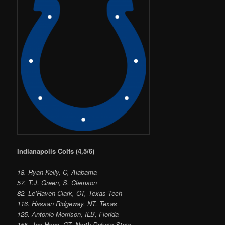
Indianapolis Colts (4,5/6)
18. Ryan Kelly, C, Alabama
57. T.J. Green, S, Clemson
82. Le’Raven Clark, OT, Texas Tech
116. Hassan Ridgeway, NT, Texas
125. Antonio Morrison, ILB, Florida
155. Joe Haeg, OT, North Dakota State