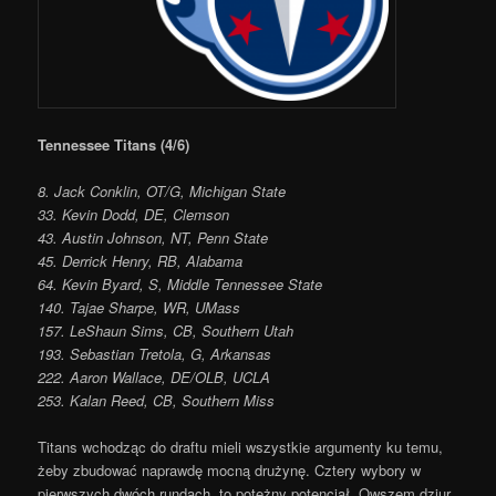
Tennessee Titans (4/6)
8. Jack Conklin, OT/G, Michigan State
33. Kevin Dodd, DE, Clemson
43. Austin Johnson, NT, Penn State
45. Derrick Henry, RB, Alabama
64. Kevin Byard, S, Middle Tennessee State
140. Tajae Sharpe, WR, UMass
157. LeShaun Sims, CB, Southern Utah
193. Sebastian Tretola, G, Arkansas
222. Aaron Wallace, DE/OLB, UCLA
253. Kalan Reed, CB, Southern Miss
Titans wchodząc do draftu mieli wszystkie argumenty ku temu,
żeby zbudować naprawdę mocną drużynę. Cztery wybory w
pierwszych dwóch rundach, to potężny potencjał. Owszem dziur