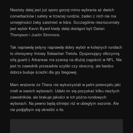
Niestety dalej jest już sporo gorzej mimo wybrania aż dwóch
cornerbacków i safety w trzeciej rundzie, żaden z nich nie ma
umiejętności żeby zaistnieć w lidze. Szczególnie niezrozumiały
jest wybór Kevin Byard kiedy dalej dostępni byli Darian
Thompson i Justin Simmons.
Tak naprawdę jedyny naprawdę dobry wybór w kolejnych rundach
to ofensywny liniowy Sebastian Tretola. Dysponujący olbrzymią
siłą guard z Arkansas ma szansę na dłużej zagościć w NFL. Nie
jest to zawodnik przesadnie szybki czy skoczny, ale bardzo
dobrze buduje ścieżki dla gry biegowej.
Mam wrażenie że Titans nie wykorzystali w pełni potencjału jaki
mieli w swoich wyborach. Udało im się pozyskać kilku niezłych
zawodników, ale brakuje jakości w ich późno-rundowych
wyborach. Na pewno będą silniejsi niż w ubiegłym sezonie. Ale
nie podjąłbym się określić o ile.