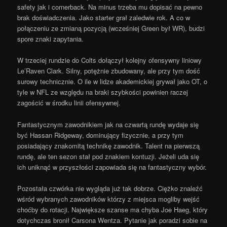
safety jak i cornerback. Na minus trzeba mu dopisać na pewno
brak doświadczenia. Jako starter grał zaledwie rok. A co w
połączeniu ze zmianą pozycją (wcześniej Green był WR), budzi
spore znaki zapytania.
W trzeciej rundzie do Colts dołączył kolejny ofensywny liniowy
Le’Raven Clark. Silny, potężnie zbudowany, ale przy tym dość
surowy technicznie. O ile w lidze akademickiej grywał jako OT, o
tyle w NFL ze względu na braki szybkości powinien raczej
zagościć w środku linii ofensywnej.
Fantastycznym zawodnikiem jak na czwartą rundę wydaje się
być Hassan Ridgeway, dominujący fizycznie, a przy tym
posiadający znakomitą technikę zawodnik. Talent na pierwszą
rundę, ale ten sezon stał pod znakiem kontuzji. Jeżeli uda się
ich uniknąć w przyszłości zapowiada się na fantastyczny wybór.
Pozostała czwórka nie wygląda już tak dobrze. Ciężko znaleźć
wśród wybranych zawodników którzy z miejsca mogliby wejść
choćby do rotacji. Największe szanse ma chyba Joe Haeg, który
dotychczas bronił Carsona Wentza. Pytanie jak poradzi sobie na