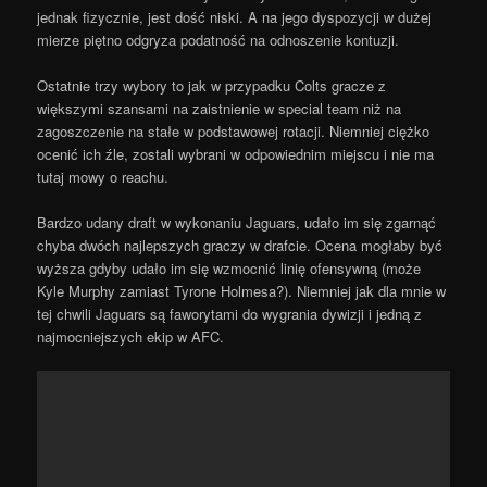
jednak fizycznie, jest dość niski. A na jego dyspozycji w dużej
mierze piętno odgryza podatność na odnoszenie kontuzji.
Ostatnie trzy wybory to jak w przypadku Colts gracze z
większymi szansami na zaistnienie w special team niż na
zagoszczenie na stałe w podstawowej rotacji. Niemniej ciężko
ocenić ich źle, zostali wybrani w odpowiednim miejscu i nie ma
tutaj mowy o reachu.
Bardzo udany draft w wykonaniu Jaguars, udało im się zgarnąć
chyba dwóch najlepszych graczy w drafcie. Ocena mogłaby być
wyższa gdyby udało im się wzmocnić linię ofensywną (może
Kyle Murphy zamiast Tyrone Holmesa?). Niemniej jak dla mnie w
tej chwili Jaguars są faworytami do wygrania dywizji i jedną z
najmocniejszych ekip w AFC.