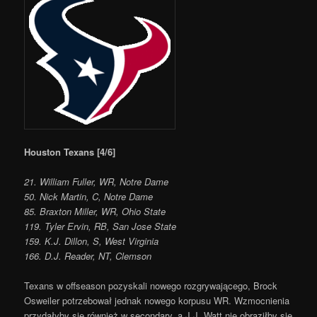
Houston Texans [4/6]
21. William Fuller, WR, Notre Dame
50. Nick Martin, C, Notre Dame
85. Braxton Miller, WR, Ohio State
119. Tyler Ervin, RB, San Jose State
159. K.J. Dillon, S, West Virginia
166. D.J. Reader, NT, Clemson
Texans w offseason pozyskali nowego rozgrywającego, Brock
Osweiler potrzebował jednak nowego korpusu WR. Wzmocnienia
przydałyby się również w secondary, a J.J. Watt nie obraziłby się