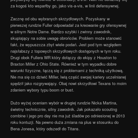
za kogoś kto wsparłby go, jako vis-a-vis, w linii defensywnej.
Zacznę od obu wybranych skrzydłowych. Pozyskany w
pierwszej rundzie Fuller odpowiadał za kreowanie gry ofensywnej
w silnym Notre Dame. Bardzo szybki i zwinny zawodnik,
skupiający na sobie uwagę obrońców. Problem może stanowić
fakt, że wypuszcza zbyt wiele podań. Jest pod tym względem
najsłabszy z topowych skrzydłowych dostępnych w tym roku.
Drugi obok Fullera WR który dołączy do ekipy z Houston to
Braxton Miller z Ohio State. Również w tym wypadku dobre
warunki fizyczne, łączą się z problemami z techniką użytkową.
Nie ma się co dziwić Miller, lwią część swojej kariery uczelnianej
spędził jako rozgrywający. Obaj nowi skrzydłowi Texans to moim
zdaniem wybory typu boom or bust.
Dużo wyżej oceniam wybór w drugiej rundzie Nicka Martina,
świetny technicznie, silny zawodnik. Jak pokazało scouting
combine i jego pro day nie ma już śladów po odniesionej w 2013
roku kontuzji. Na pewno duża zmiana na plus w stosunku do
Bena Jonesa, który odszedł do Titans.