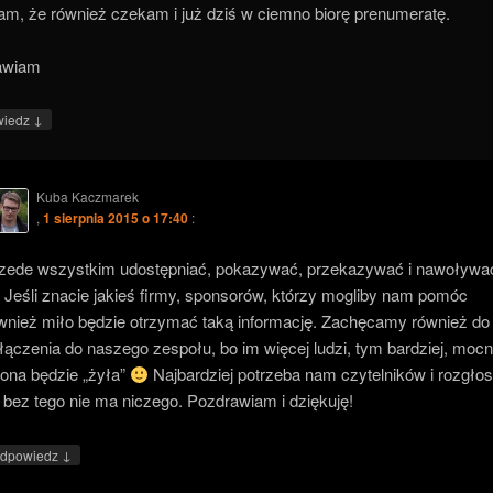
m, że również czekam i już dziś w ciemno biorę prenumeratę.
awiam
↓
wiedz
Kuba Kaczmarek
,
1 sierpnia 2015 o 17:40
:
zede wszystkim udostępniać, pokazywać, przekazywać i nawoływa
Jeśli znacie jakieś firmy, sponsorów, którzy mogliby nam pomóc
wnież miło będzie otrzymać taką informację. Zachęcamy również do
łączenia do naszego zespołu, bo im więcej ludzi, tym bardziej, mocn
rona będzie „żyła”
Najbardziej potrzeba nam czytelników i rozgłos
 bez tego nie ma niczego. Pozdrawiam i dziękuję!
↓
dpowiedz