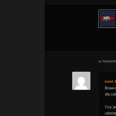
NFC
30 THOUGHTS
kamil
,
3
Brawo!
dla ca
Czy ja
udostę