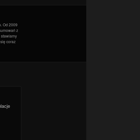
u. Od 2009
dsumowań z
l stawiamy
 się coraz
lacje