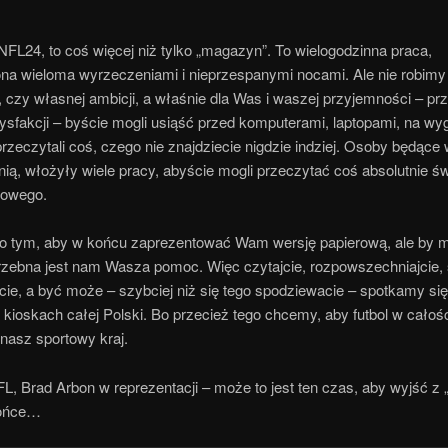
FL24, to coś więcej niż tylko „magazyn”. To wielogodzinna praca,
na wieloma wyrzeczeniami i nieprzespanymi nocami. Ale nie robimy
czy własnej ambicji, a właśnie dla Was i waszej przyjemności – prz
ysfakcji – byście mogli usiąść przed komputerami, laptopami, na wy
przeczytali coś, czego nie znajdziecie nigdzie indziej. Osoby będące 
 nią, włożyły wiele pracy, abyście mogli przeczytać coś absolutnie ś
powego.
 tym, aby w końcu zaprezentować Wam wersję papierową, ale by m
trzebna jest nam Wasza pomoc. Więc czytajcie, rozpowszechniajcie, 
jcie, a być może – szybciej niż się tego spodziewacie – spotkamy si
kioskach całej Polski. Bo przecież tego chcemy, aby futbol w całoś
nasz sportowy kraj.
, Brad Arbon w reprezentacji – może to jest ten czas, aby wyjść z „
łońce…