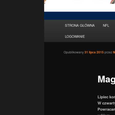
Menu
STRONA GŁÓWNA
NFL
Przeskocz
główne
LOGOWANIE
do
tekstu
Opublikowany
31 lipca 2015
przez
N
Mag
Lipiec ko
W czwarty
Powracam