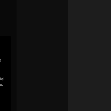
ć
iej
u,