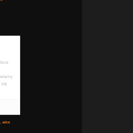
lsce
tawiamy
 się
019
A
,
wice