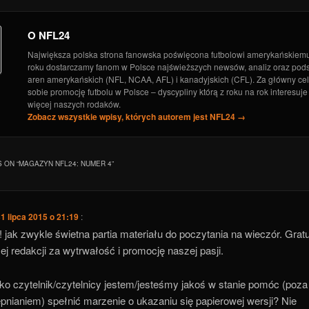
 North – analiza salary cap
- 12 marca 2019
O NFL24
Największa polska strona fanowska poświęcona futbolowi amerykańskiem
roku dostarczamy fanom w Polsce najświeższych newsów, analiz oraz po
aren amerykańskich (NFL, NCAA, AFL) i kanadyjskich (CFL). Za główny ce
sobie promocję futbolu w Polsce – dyscypliny którą z roku na rok interesuje
więcej naszych rodaków.
Zobacz wszystkie wpisy, których autorem jest NFL24
→
 ON “
MAGAZYN NFL24: NUMER 4
”
1 lipca 2015 o 21:19
:
 jak zwykle świetna partia materiału do poczytania na wieczór. Gratu
łej redakcji za wytrwałość i promocję naszej pasji.
ko czytelnik/czytelnicy jestem/jesteśmy jakoś w stanie pomóc (poza
pnianiem) spełnić marzenie o ukazaniu się papierowej wersji? Nie