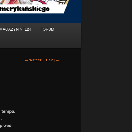
MAGAZYN NFL24
FORUM
Nawigacja
←
Wstecz
Dalej
→
po
wpisach
a tempa.
.
 przed