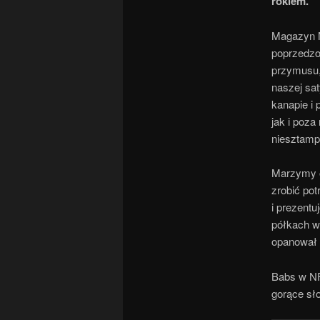
rokiem.
Magazyn N
poprzedzo
przymusu, 
naszej sat
kanapie i 
jak i poza
niesztam
Marzymy o
zrobić po
i prezentu
półkach w 
opanował 
Babs w NFL
gorące s