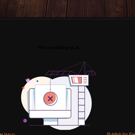
by
Issuu
Publish for Fr