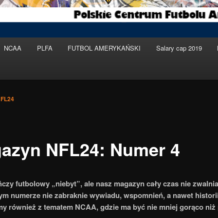
NCAA
PLFA
FUTBOL AMERYKAŃSKI
Salary cap 2019
FL24
azyn NFL24: Numer 4
ńczy futbolowy „niebyt”, ale nasz magazyn cały czas nie zwalni
m numerze nie zabraknie wywiadu, wspomnień, a nawet historii
y również z tematem NCAA, gdzie ma być nie mniej gorąco niż