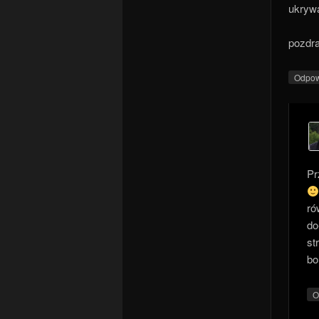
ukrywa
pozdr
Odpo
Pr
ró
do
st
bo
O