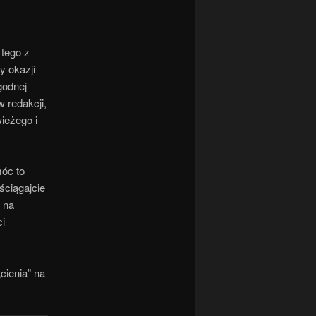
 tego z
y okazji
godnej
w redakcji,
wieżego i
óc to
ściągajcie
ę na
ci
cienia” na