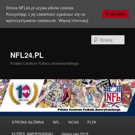
Strona NFL24.pl używa plików cookies.
Korzystając z jej zawartości zgadzasz się na
W porządku
wykorzystywanie ciasteczek.
Więcej informacji
Szuka
NFL24.PL
Polskie Centrum Futbolu Amerykańskiego
Menu
STRONA GŁÓWNA
NFL
NCAA
PLFA
Przeskocz
główne
FUTBOL AMERYKAŃSKI
Salary cap 2019