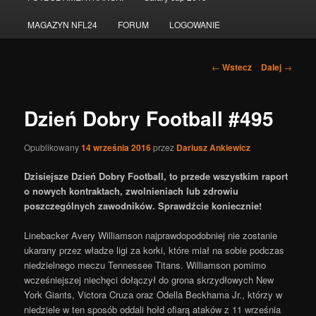
do
MAGAZYN NFL24
FORUM
LOGOWANIE
tekstu
Nawigacja
←
Wstecz
Dalej
→
po
wpisach
Dzień Dobry Football #495
Opublikowany
14 września 2016
przez
Dariusz Ankiewicz
Dzisiejsze Dzień Dobry Football, to przede wszystkim raport
o nowych kontraktach, zwolnieniach lub zdrowiu
poszczególnych zawodników. Sprawdźcie koniecznie!
Linebacker Avery Williamson najprawdopodobniej nie zostanie
ukarany przez władze ligi za korki, które miał na sobie podczas
niedzielnego meczu Tennessee Titans. Williamson pomimo
wcześniejszej niechęci dołączył do grona skrzydłowych New
York Giants, Victora Cruza oraz Odella Beckhama Jr., którzy w
niedziele w ten sposób oddali hołd ofiarą ataków z 11 września