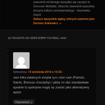
zawodnik od którego wszystko się zaczęło to
Donovan McNabb. Obecnie zawodnik sopockiej
drużyny futbolu amerykańskiego - Seahawks
Sopot.
Zobacz wszystkie wpisy, których autorem jest
Dariusz Ankiewicz
→
36 THOUGHTS ON “
DZIEŃ DOBRY FOOTBALL #495
”
Ochocinco
,
14 września 2016 o 15:02
:
Jest kilka świetnych strojów tym color rush (Patriots,
Saints, Broncos chociażby) i jakby im dać standardowe
spodnie to spokojnie mogły by zostać jako alternatywny
wybór.
↓
Odpowiedz