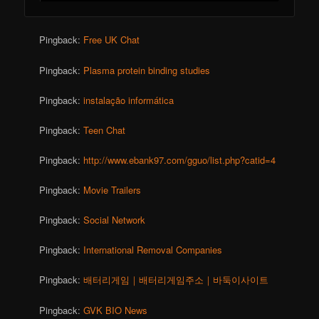
Pingback:
Free UK Chat
Pingback:
Plasma protein binding studies
Pingback:
instalação informática
Pingback:
Teen Chat
Pingback:
http://www.ebank97.com/gguo/list.php?catid=4
Pingback:
Movie Trailers
Pingback:
Social Network
Pingback:
International Removal Companies
Pingback:
배터리게임｜배터리게임주소｜바둑이사이트
Pingback:
GVK BIO News