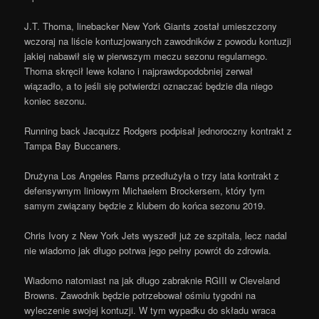
J.T. Thoma, linebacker New York Giants został umieszczony
wczoraj na liście kontuzjowanych zawodników z powodu kontuzji
jakiej nabawił się w pierwszym meczu sezonu regularnego.
Thoma skręcił lewe kolano i najprawdopodobniej zerwał
wiązadło, a to jeśli się potwierdzi oznaczać będzie dla niego
koniec sezonu.
Running back Jacquizz Rodgers podpisał jednoroczny kontrakt z
Tampa Bay Buccaners.
Drużyna Los Angeles Rams przedłużyła o trzy lata kontrakt z
defensywnym liniowym Michaelem Brockersem, który tym
samym związany będzie z klubem do końca sezonu 2019.
Chris Ivory z New York Jets wyszedł już ze szpitala, lecz nadal
nie wiadomo jak długo potrwa jego pełny powrót do zdrowia.
Wiadomo natomiast na jak długo zabraknie RGIII w Cleveland
Browns. Zawodnik będzie potrzebował ośmiu tygodni na
wyleczenie swojej kontuzji. W tym wypadku do składu wraca