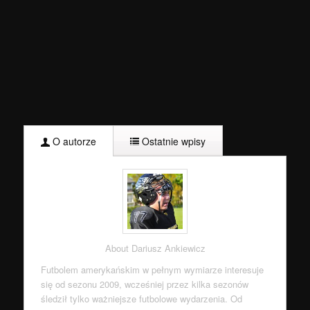
O autorze
Ostatnie wpisy
About Dariusz Ankiewicz
Futbolem amerykańskim w pełnym wymiarze interesuje
się od sezonu 2009, wcześniej przez kilka sezonów
śledził tylko ważniejsze futbolowe wydarzenia. Od