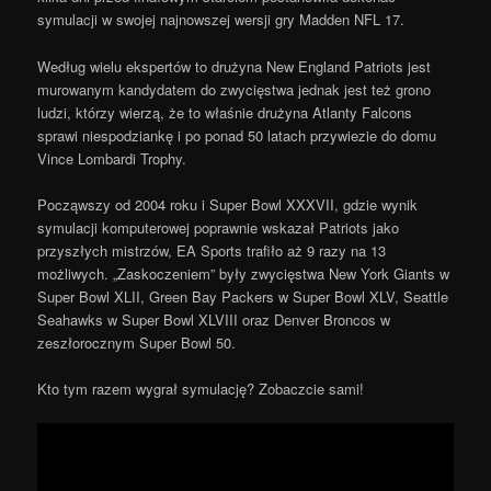
symulacji w swojej najnowszej wersji gry Madden NFL 17.
Według wielu ekspertów to drużyna New England Patriots jest
murowanym kandydatem do zwycięstwa jednak jest też grono
ludzi, którzy wierzą, że to właśnie drużyna Atlanty Falcons
sprawi niespodziankę i po ponad 50 latach przywiezie do domu
Vince Lombardi Trophy.
Począwszy od 2004 roku i Super Bowl XXXVII, gdzie wynik
symulacji komputerowej poprawnie wskazał Patriots jako
przyszłych mistrzów, EA Sports trafiło aż 9 razy na 13
możliwych. „Zaskoczeniem” były zwycięstwa New York Giants w
Super Bowl XLII, Green Bay Packers w Super Bowl XLV, Seattle
Seahawks w Super Bowl XLVIII oraz Denver Broncos w
zeszłorocznym Super Bowl 50.
Kto tym razem wygrał symulację? Zobaczcie sami!