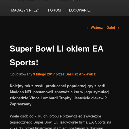
do
MAGAZYN NFL24
FORUM
LOGOWANIE
tekstu
Nawigacja
←
Wstecz
Dalej
→
po
wpisach
Super Bowl LI okiem EA
Sports!
Opublikowany
3 lutego 2017
przez
Dariusz Ankiewicz
Kolejny rok z rzędu producenci popularnej gry z serii
Madden NFL postanowił sprawdzić kto w jego symulacji
zdobędzie Vince Lombardi Trophy! Jesteście ciekawi?
Zapraszamy.
Wiele osób od kilku dni próbuje przewidzieć zwycięzcę
tegorocznego Super Bowl LI. Tradycyjnie firma EA Sports na
kilka dni przed finałowym starciem postanowiła dokonać