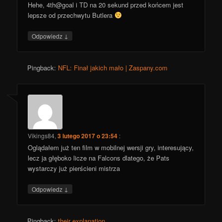
Hehe, 4th@goal i TD na 20 sekund przed końcem jest
lepsze od przechwytu Butlera
↓
Odpowiedz
Pingback:
NFL: Finał jakich mało | Zaspany.com
Vikings84
,
3 lutego 2017 o 23:54
:
Oglądałem już ten film w mobilnej wersji gry, interesujący,
lecz ja głęboko licze na Falcons dlatego, że Pats
wystarczy już pierścieni mistrza
↓
Odpowiedz
Pingback:
their explanation