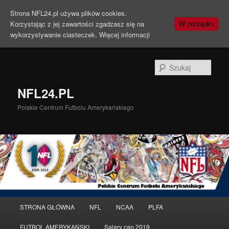
Strona NFL24.pl używa plików cookies.
Korzystając z jej zawartości zgadzasz się na
W porządku
wykorzystywanie ciasteczek.
Więcej informacji
Szuka
NFL24.PL
Polskie Centrum Futbolu Amerykańskiego
Menu
STRONA GŁÓWNA
NFL
NCAA
PLFA
Przeskocz
główne
FUTBOL AMERYKAŃSKI
Salary cap 2019