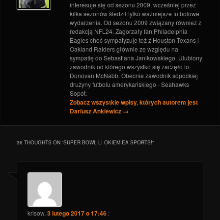
interesuje się od sezonu 2009, wcześniej przez
kilka sezonów śledził tylko ważniejsze futbolowe
wydarzenia. Od sezonu 2009 związany również z
redakcją NFL24. Zagorzały fan Philadelphia
Eagles choć sympatyzuje też z Houston Texans i
Oakland Raiders głównie ze względu na
sympatię do Sebastiana Janikowskiego. Ulubiony
zawodnik od którego wszystko się zaczęło to
Donovan McNabb. Obecnie zawodnik sopockiej
drużyny futbolu amerykańskiego - Seahawks
Sopot.
Zobacz wszystkie wpisy, których autorem jest
Dariusz Ankiewicz
→
36 THOUGHTS ON “
SUPER BOWL LI OKIEM EA SPORTS!
”
krisow
,
3 lutego 2017 o 17:46
: