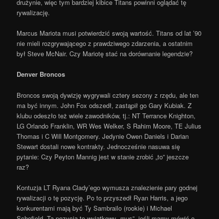
drużynie, więc tym bardziej kibice Titans powinni oglądać tę
rywalizację.
Marcus Mariota musi potwierdzić swoją wartość. Titans od lat ’90
nie mieli rozgrywającego z prawdziwego zdarzenia, a ostatnim
był Steve McNair. Czy Mariotę stać na dorównanie legendzie?
Denver Broncos
Broncos swoją dywizję wygrywali cztery sezony z rzędu, ale ten
ma być innym. John Fox odszedł, zastąpił go Gary Kubiak. Z
klubu odeszło też wiele zawodników, tj.: NT Terrance Knighton,
LG Orlando Franklin, WR Wes Welker, S Rahim Moore, TE Julius
Thomas i C Will Montgomery. Jedynie Owen Daniels i Darian
Stewart dostali nowe kontrakty. Jednocześnie nasuwa się
pytanie: Czy Peyton Mannig jest w stanie zrobić „to” jeszcze
raz?
Kontuzja LT Ryana Clady’ego wymusza znalezienie pary godnej
rywalizacji o tę pozycję. Po to przyszedł Ryan Harris, a jego
konkurentami mają być Ty Sambrailo (rookie) i Michael
Schofield. Ta pozycja to wyjątkowy „mus”, jeśli mamy mówić o