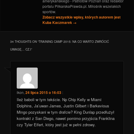
amerykańskiego - Patriotów Poznań oraz redaktor
portalu PiłkarskaPrawda.pl. Miłośnik wszelakich
sportów.
Zobacz wszystkie wpisy, których autorem jest
Kuba Kaczmarek
→
34 THOUGHTS ON “
TRAINING CAMP 2015: NA CO WARTO ZWRÓCIĆ
UWAGĘ… CZ.I
”
ikon
,
24 lipca 2015 o 16:03
:
Ileż baboli w tym tekście. Np Chip Kelly w Miami
Dolphins, Ja’uwan James, Justin Gilbert i Barkevious
Mingo pozyskani w tym drafcie? King Dunlap przedłużył
kontrakt z San Diego, nawet pomimo przyjścia Franklina
czy Tyler Eifert, który jest już w pełni zdrowy.