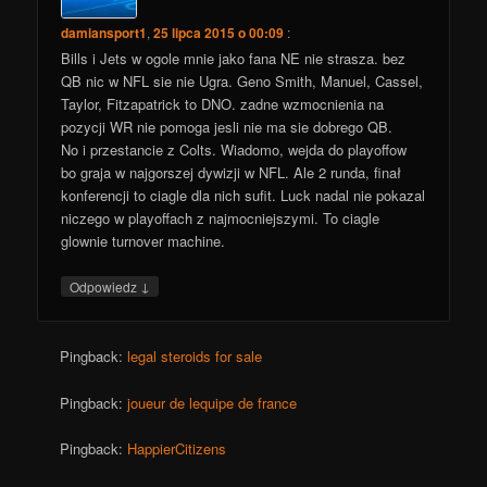
damiansport1
,
25 lipca 2015 o 00:09
:
Bills i Jets w ogole mnie jako fana NE nie strasza. bez
QB nic w NFL sie nie Ugra. Geno Smith, Manuel, Cassel,
Taylor, Fitzapatrick to DNO. zadne wzmocnienia na
pozycji WR nie pomoga jesli nie ma sie dobrego QB.
No i przestancie z Colts. Wiadomo, wejda do playoffow
bo graja w najgorszej dywizji w NFL. Ale 2 runda, finał
konferencji to ciagle dla nich sufit. Luck nadal nie pokazal
niczego w playoffach z najmocniejszymi. To ciagle
glownie turnover machine.
↓
Odpowiedz
Pingback:
legal steroids for sale
Pingback:
joueur de lequipe de france
Pingback:
HappierCitizens