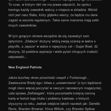
To czas, w którym nikt nie ma prawa odpuścić, bo oprócz
treningu każdy zawodnik walczy o miejsce w składzie. Wśród
nich jest nasz Babs, który głęboko wierzy, że będzie mu dane
zagrać w sezonie regularnym. Takie same marzenia mają setki
innych zawodników.
W tym gorącym okresie wszędzie da się zauważyć sam
optymizm. „Słabsze” drużyny widzą swoją szansę w walce o
playoffs, a „lepsze” w walce o najwyższy cel – Super Bowl. 32
drużyny, 32 podobne aspiracje i wiele pytań chcących znaleźć
odpowiedzi…
New England Patriots
Jakże burzliwy okres przechodzi zespół z Foxborough…
Zawieszenie Brady’ego i bitwa o „uniewinnienie” (o tym będziecie
mogli nieco więcej poczytać w naszym najnowszym magazynie),
cała sprawa „Deflategate”, która pozostawiła kolejną ciemną
kartę w historii tego klubu i problemy kadrowe, o których
słyszymy co roku. Jednak odejście takich nazwisk jak: Darrelle
Revis, Brandon Browner, Vince Wilfork, czy Brandon Spikes