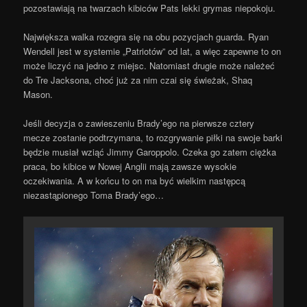
pozostawiają na twarzach kibiców Pats lekki grymas niepokoju.
Największa walka rozegra się na obu pozycjach guarda. Ryan
Wendell jest w systemie „Patriotów” od lat, a więc zapewne to on
może liczyć na jedno z miejsc. Natomiast drugie może należeć
do Tre Jacksona, choć już za nim czai się świeżak, Shaq
Mason.
Jeśli decyzja o zawieszeniu Brady’ego na pierwsze cztery
mecze zostanie podtrzymana, to rozgrywanie piłki na swoje barki
będzie musiał wziąć Jimmy Garoppolo. Czeka go zatem ciężka
praca, bo kibice w Nowej Anglii mają zawsze wysokie
oczekiwania. A w końcu to on ma być wielkim następcą
niezastąpionego Toma Brady’ego…