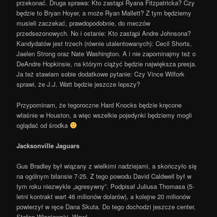
przekonać. Druga sprawa: Kto zastąpi Ryana Fitzpatricka? Czy
będzie to Bryan Hoyer, a może Ryan Mallett? Z tym będziemy
musieli zaczekać, prawdopodobnie, do meczów
przedsezonowych. No i ostanie: Kto zastąpi Andre Johnsona?
Kandydatów jest trzech (równie utalentowanych): Cecil Shorts,
Jaelen Strong oraz Nate Washington. A i nie zapominajmy też o
DeAndre Hopkinsie, na którym ciążyć będzie największa presja.
Ja też stawiam sobie dodatkowe pytanie: Czy Vince Wilfork
sprawi, że J.J. Watt będzie jeszcze lepszy?
Przypominam, że tegoroczne Hard Knocks będzie kręcone
właśnie w Houston, a więc wszelkie pojedynki będziemy mogli
oglądać od środka
Jacksonville Jaguars
Gus Bradley był wiązany z wielkimi nadziejami, a skończyło się
na ogólnym bilansie 7-25. Z tego powodu David Caldwell był w
tym roku niezwykle „agresywny”. Podpisał Juliusa Thomasa (5-
letni kontrakt wart 46 milionów dolarów), a kolejne 20 milionów
powierzył w ręce Dana Skuta. Do tego dochodzi jeszcze center,
Stefen Wisniewski. Wow!