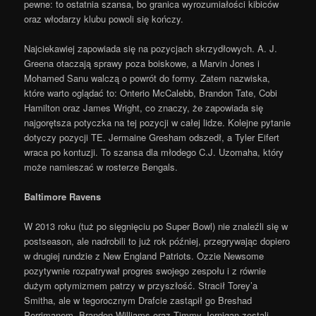
pewne: to ostatnia szansa, bo granica wyrozumiałości kibiców
oraz włodarzy klubu powoli się kończy.
Najciekawiej zapowiada się na pozycjach skrzydłowych. A. J.
Greena otaczają sprawy poza boiskowe, a Marvin Jones i
Mohamed Sanu walczą o powrót do formy. Zatem nazwiska,
które warto oglądać to: Onterio McCalebb, Brandon Tate, Cobi
Hamilton oraz James Wright, co znaczy, że zapowiada się
najgorętsza potyczka na tej pozycji w całej lidze. Kolejne pytanie
dotyczy pozycji TE. Jermaine Gresham odszedł, a Tyler Eifert
wraca po kontuzji. To szansa dla młodego C.J. Uzomaha, który
może namieszać w rosterze Bengals.
Baltimore Ravens
W 2013 roku (tuż po sięgnięciu po Super Bowl) nie znaleźli się w
postseason, ale nadrobili to już rok później, przegrywając dopiero
w drugiej rundzie z New England Patriots. Ozzie Newsome
pozytywnie rozpatrywał progres swojego zespołu i z równie
dużym optymizmem patrzy w przyszłość. Stracił Torey’a
Smitha, ale w tegorocznym Drafcie zastąpił go Breshad
Perrimanem. Brandon Williams oraz Timmy Jernigan zostali,