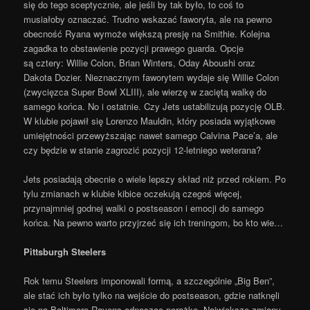
się do tego sceptycznie, ale jeśli by tak było, to coś to
musiałoby oznaczać. Trudno wskazać faworyta, ale na pewno
obecność Ryana wymoże większą presję na Smithie. Kolejna
zagadka to obstawienie pozycji prawego guarda. Opcje
są cztery: Willie Colon, Brian Winters, Oday Aboushi oraz
Dakota Dozier. Nieznacznym faworytem wydaje się Willie Colon
(zwycięzca Super Bowl XLIII), ale wierzę w zaciętą walkę do
samego końca. No i ostatnie. Czy Jets ustabilizują pozycję OLB.
W klubie pojawił się Lorenzo Mauldin, który posiada wyjątkowe
umiejętności przewyższając nawet samego Calvina Pace’a, ale
czy będzie w stanie zagrozić pozycji 12-letniego weterana?
Jets posiadają obecnie o wiele lepszy skład niż przed rokiem. Po
tylu zmianach w klubie kibice oczekują czegoś więcej,
przynajmniej godnej walki o postseason i emocji do samego
końca. Na pewno warto przyjrzeć się ich treningom, bo kto wie…
Pittsburgh Steelers
Rok temu Steelers imponowali formą, a szczególnie „Big Ben”,
ale stać ich było tylko na wejście do postseason, gdzie natknęli
się na Baltimore Ravens odnosząc porażkę. Największe zmiany