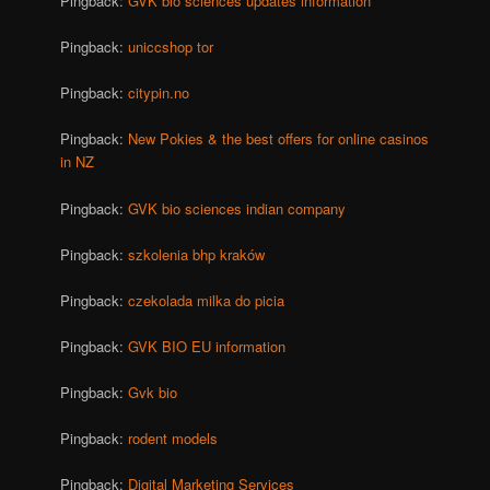
Pingback:
GVK bio sciences updates information
Pingback:
uniccshop tor
Pingback:
citypin.no
Pingback:
New Pokies & the best offers for online casinos
in NZ
Pingback:
GVK bio sciences indian company
Pingback:
szkolenia bhp kraków
Pingback:
czekolada milka do picia
Pingback:
GVK BIO EU information
Pingback:
Gvk bio
Pingback:
rodent models
Pingback:
Digital Marketing Services