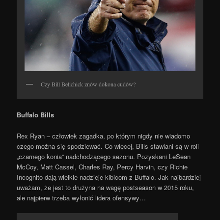
Czy Bill Belichick znów dokona cudów?
Buffalo Bills
Rex Ryan – człowiek zagadka, po którym nigdy nie wiadomo
czego można się spodziewać. Co więcej, Bills stawiani są w roli
„czarnego konia” nadchodzącego sezonu. Pozyskani LeSean
McCoy, Matt Cassel, Charles Ray, Percy Harvin, czy Richie
Incognito dają wielkie nadzieje kibicom z Buffalo. Jak najbardziej
uważam, że jest to drużyna na wagę postseason w 2015 roku,
ale najpierw trzeba wyłonić lidera ofensywy…