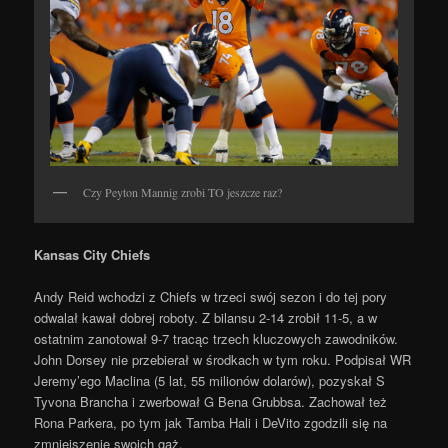
Czy Peyton Mannig zrobi TO jeszcze raz?
Kansas City Chiefs
Andy Reid wchodzi z Chiefs w trzeci swój sezon i do tej pory
odwalał kawał dobrej roboty. Z bilansu 2-14 zrobił 11-5, a w
ostatnim zanotował 9-7 tracąc trzech kluczowych zawodników.
John Dorsey nie przebierał w środkach w tym roku. Podpisał WR
Jeremy’ego Maclina (5 lat, 55 milionów dolarów), pozyskał S
Tyvona Brancha i zwerbował G Bena Grubbsa. Zachował też
Rona Parkera, po tym jak Tamba Hali i DeVito zgodzili się na
zmniejszenie swoich gaż.