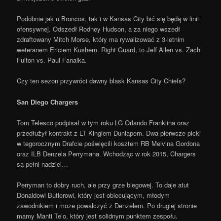
Podobnie jak u Broncos, tak i w Kansas City bić się będą w linii
ofensywnej. Odszedł Rodney Hudson, a za niego wszedł
zdraftowany Mitch Morse, który ma rywalizować z 3-letnim
weteranem Ericiem Kushem. Right Guard, to Jeff Allen vs. Zach
Fulton vs. Paul Fanaika.
Czy ten sezon przywróci dawny blask Kansas City Chiefs?
San Diego Chargers
Tom Telesco podpisał w tym roku LG Orlando Franklina oraz
przedłużył kontrakt z LT Kingiem Dunlapem. Dwa pierwsze picki
w tegorocznym Drafcie poświęcili kosztem RB Melvina Gordona
oraz ILB Denzela Perrymana. Wchodząc w rok 2015, Chargers
są pełni nadziei…
Perryman to dobry ruch, ale przy grze biegowej. To daje atut
Donaldowi Butlerowi, który jest obiecującym, młodym
zawodnikiem i może powalczyć z Denzelem. Po drugiej stronie
mamy Manti Te’o, który jest solidnym punktem zespołu.