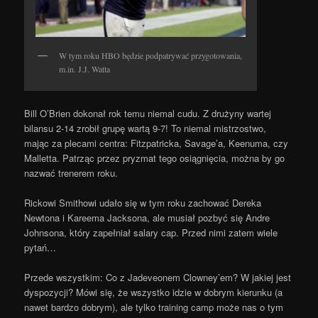
W tym roku HBO będzie podpatrywać przygotowania,
m.in. J.J. Watta
Bill O’Brien dokonał rok temu niemal cudu. Z drużyny wartej
bilansu 2-14 zrobił grupę wartą 9-7! To niemal mistrzostwo,
mając za plecami centra: Fitzpatricka, Savage’a, Keenuma, czy
Malletta. Patrząc przez pryzmat tego osiągnięcia, można by go
nazwać trenerem roku.
Rickowi Smithowi udało się w tym roku zachować Dereka
Newtona i Kareema Jacksona, ale musiał pozbyć się Andre
Johnsona, który zapełniał salary cap. Przed nimi zatem wiele
pytań…
Przede wszystkim: Co z Jadeveonem Clowney’em? W jakiej jest
dyspozycji? Mówi się, że wszystko idzie w dobrym kierunku (a
nawet bardzo dobrym), ale tylko training camp może nas o tym