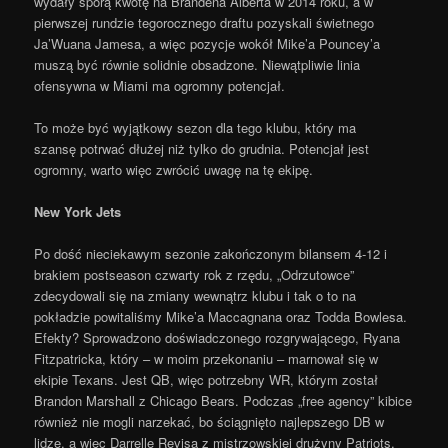
wydały sporą kwotę na Brandena Alberta w 2014 roku, a w
pierwszej rundzie tegorocznego draftu pozyskali świetnego
Ja’Wuana Jamesa, a więc pozycje wokół Mike’a Pouncey’a
muszą być równie solidnie obsadzone. Niewątpliwie linia
ofensywna w Miami ma ogromny potencjał.
To może być wyjątkowy sezon dla tego klubu, który ma
szansę potrwać dłużej niż tylko do grudnia. Potencjał jest
ogromny, warto więc zwrócić uwagę na tę ekipę.
New York Jets
Po dość nieciekawym sezonie zakończonym bilansem 4-12 i
brakiem postseason czwarty rok z rzędu, „Odrzutowce”
zdecydowali się na zmiany wewnątrz klubu i tak o to na
pokładzie powitaliśmy Mike’a Maccagnana oraz Todda Bowlesa.
Efekty? Sprowadzono doświadczonego rozgrywającego, Ryana
Fitzpatricka, który – w moim przekonaniu – marnował się w
ekipie Texans. Jest QB, więc potrzebny WR, którym został
Brandon Marshall z Chicago Bears. Podczas „free agency” kibice
również nie mogli narzekać, bo ściągnięto najlepszego DB w
lidze, a więc Darrelle Revisa z mistrzowskiej drużyny Patriots,