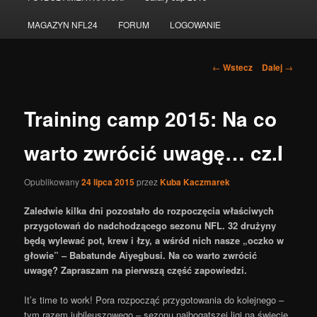
do
MAGAZYN NFL24
FORUM
LOGOWANIE
tekstu
Nawigacja
←
Wstecz
Dalej
→
po
wpisach
Training camp 2015: Na co
warto zwrócić uwagę… cz.I
Opublikowany
24 lipca 2015
przez
Kuba Kaczmarek
Zaledwie kilka dni pozostało do rozpoczęcia właściwych
przygotowań do nadchodzącego sezonu NFL. 32 drużyny
będą wylewać pot, krew i łzy, a wśród nich nasze „oczko w
głowie” – Babatunde Aiyegbusi. Na co warto zwrócić
uwagę? Zapraszam na pierwszą część zapowiedzi.
It’s time to work! Pora rozpocząć przygotowania do kolejnego –
tym razem jubileuszowego – sezonu najbogatszej ligi na świecie.