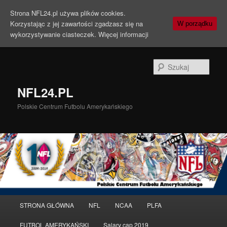
Strona NFL24.pl używa plików cookies.
Korzystając z jej zawartości zgadzasz się na
W porządku
wykorzystywanie ciasteczek.
Więcej informacji
Szuka
NFL24.PL
Polskie Centrum Futbolu Amerykańskiego
Menu
STRONA GŁÓWNA
NFL
NCAA
PLFA
Przeskocz
główne
FUTBOL AMERYKAŃSKI
Salary cap 2019