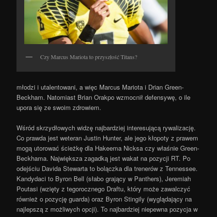
Czy Marcus Mariota to przyszłość Titans?
młodzi i utalentowani, a więc Marcus Mariota i Drian Green-
Beckham. Natomiast Brian Orakpo wzmocnił defensywę, o ile
upora się ze swoim zdrowiem.
Wśród skrzydłowych widzę najbardziej interesującą rywalizację.
Co prawda jest weteran Justin Hunter, ale jego kłopoty z prawem
mogą utorować ścieżkę dla Hakeema Nicksa czy właśnie Green-
Beckhama. Największa zagadką jest wakat na pozycji RT. Po
odejściu Davida Stewarta to bolączka dla trenerów z Tennessee.
Kandydaci to Byron Bell (słabo grający w Panthers), Jeremiah
Poutasi (wzięty z tegorocznego Draftu, który może zawalczyć
również o pozycję guarda) oraz Byron Stingily (wyglądający na
najlepszą z możliwych opcji). To najbardziej niepewna pozycja w