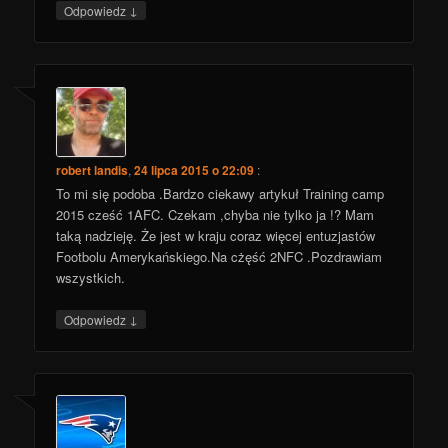
↓
Odpowiedz
robert landis
,
24 lipca 2015 o 22:09
:
To mi się podoba .Bardzo ciekawy artykuł Training camp
2015 cześć 1AFC. Czekam ,chyba nie tylko ja !? Mam
taką nadzieję. Że jest w kraju coraz więcej entuzjastów
Footbolu Amerykańskiego.Na cżęść 2NFC .Pozdrawiam
wszystkich.
↓
Odpowiedz