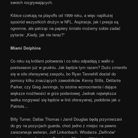
swoich rozgrywających.
Kibice czekają na playoffs od 1999 roku, a więc najdłużej
spośród wszystkich drużyn w NFL. Aspiracje, jak i presja są
ogromne, ale patrząc na papiery śmiało możemy sobie zadać
pytanie: „Kiedy, jak nie teraz?”
Miami Dolphins
Co roku są królami polowania i co roku odpadają z walki o
postseason już w grudniu. Jak będzie tym razem? Dużo zmieniło
się w sile ofensywnej zespołu, bo Ryan Tannehill dostał do
pomocy kilku znaczących zawodników. Kenny Stills, DeVante
Parker, czy Greg Jennings, to istotne wzmocnienia i dające
większe możliwości w grze podaniowej. Jednak największa
walka rozgrywać się będzie w linii ofensywnej, podobnie jak u
Patriots…
Billy Turner, Dallas Thomas i Jamil Douglas będą przymierzani
do gry na pozycjach guarda, choć jedno z miejsc na pewno
zarezerwuje weteran, Jeff Linkenbach. Włodarze „Delfinów”