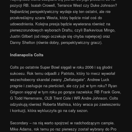
pozycji RB. Isaiah Crowell, Terrance West czy Duke Johnson?
Najbardziej perspektywiczny wydaje się ten ostatni, ale nie
przekreślajmy szans Westa, który będzie miał coś do
udowodnienia. Kolejna presja będzie wywierana również na
pierwszorundowych wyborach Draftu, czyli Barkevious Mingo,
Justin Gilbert (od niego oczekuje się chyba najwięcej) oraz
Danny Shelton (równie dobry, perspektywiczny gracz).
Indianapolis Colts
Colts po ostatnie Super Bowl sięgali w roku 2006 i są głodni
sukcesu. Rok temu odpadli z Patriots, który to mecz wywołał
wszechobecny skandal zwany „Deflategate”. Andrew Luck
pragnie i zasługuje na pierścień, ale czy już w tym roku? Ryan
Grigson sięgnął w tym roku po gorące nazwiska: RB Frank Gore,
G Todd Herremans, OLB Trent Cole i WR Andre Johnson. Colts
odzyskują również Roberta Mathisa, który wraca po zawieszeniu
i kontuzji, która wykluczyła go na cały sezon.
Secondary – na nią warto spojrzeć w nadchodzącym campie.
Mike Adams, rok temu po raz pierwszy został wybrany do Pro