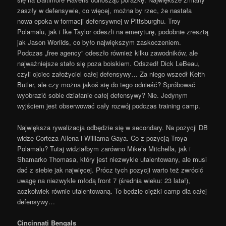
zaszły w defensywie, co więcej, można by rzec, że nastała
nowa epoka w formacji defensywnej w Pittsburghu. Troy
Polamalu, jak i Ike Taylor odeszli na emeryturę, podobnie zresztą
jak Jason Worilds, co było największym zaskoczeniem.
Podczas „free agency” odeszło również kilku zawodników, ale
najważniejsze stało się poza boiskiem. Odszedł Dick LeBeau,
czyli ojciec założyciel całej defensywy… Za niego wszedł Keith
Butler, ale czy można jakoś się do tego odnieść? Spróbować
wyobrazić sobie działanie całej defensywy? Nie. Jedynym
wyjściem jest obserwować cały rozwój podczas training camp.
Największa rywalizacja odbędzie się w secondary. Na pozycji DB
widzę Corteza Allena i Williama Gaya. Co z pozycją Troya
Polamalu? Tutaj widziałbym zarówno Mike’a Mitchella, jak i
Shamarko Thomasa, który jest niezwykle utalentowany, ale musi
dać z siebie jak najwięcej. Prócz tych pozycji warto też zwrócić
uwagę na niezwykle młodą front 7 (średnia wieku: 23 lata!),
aczkolwiek równie utalentowaną. To będzie ciężki camp dla całej
defensywy…
Cincinnati Bengals