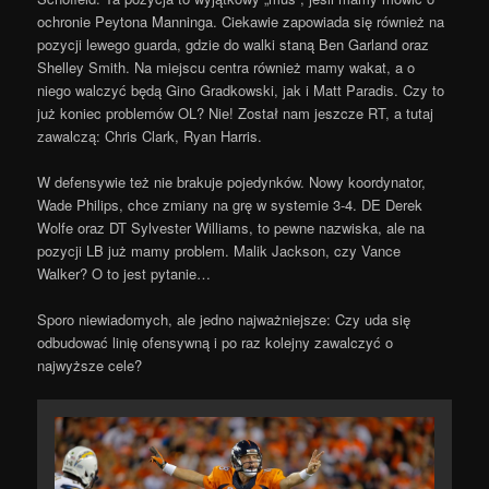
ochronie Peytona Manninga. Ciekawie zapowiada się również na
pozycji lewego guarda, gdzie do walki staną Ben Garland oraz
Shelley Smith. Na miejscu centra również mamy wakat, a o
niego walczyć będą Gino Gradkowski, jak i Matt Paradis. Czy to
już koniec problemów OL? Nie! Został nam jeszcze RT, a tutaj
zawalczą: Chris Clark, Ryan Harris.
W defensywie też nie brakuje pojedynków. Nowy koordynator,
Wade Philips, chce zmiany na grę w systemie 3-4. DE Derek
Wolfe oraz DT Sylvester Williams, to pewne nazwiska, ale na
pozycji LB już mamy problem. Malik Jackson, czy Vance
Walker? O to jest pytanie…
Sporo niewiadomych, ale jedno najważniejsze: Czy uda się
odbudować linię ofensywną i po raz kolejny zawalczyć o
najwyższe cele?