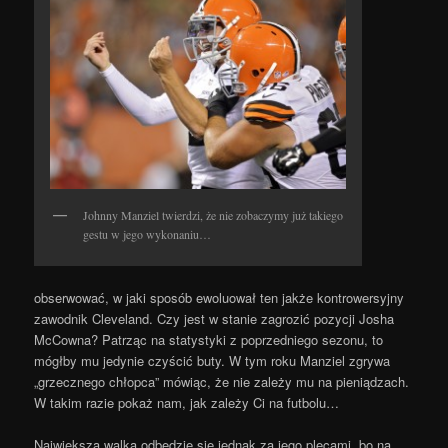
Johnny Manziel twierdzi, że nie zobaczymy już takiego
gestu w jego wykonaniu…
obserwować, w jaki sposób ewoluował ten jakże kontrowersyjny
zawodnik Cleveland. Czy jest w stanie zagrozić pozycji Josha
McCowna? Patrząc na statystyki z poprzedniego sezonu, to
mógłby mu jedynie czyścić buty. W tym roku Manziel zgrywa
„grzecznego chłopca” mówiąc, że nie zależy mu na pieniądzach.
W takim razie pokaż nam, jak zależy Ci na futbolu…
Największa walka odbędzie się jednak za jego plecami, bo na