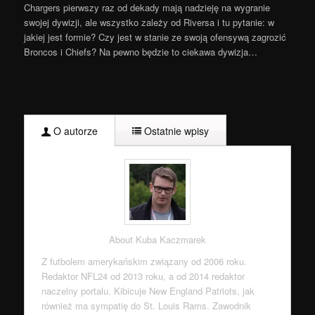
Chargers pierwszy raz od dekady mają nadzieję na wygranie
swojej dywizji, ale wszystko zależy od Riversa i tu pytanie: w
jakiej jest formie? Czy jest w stanie ze swoją ofensywą zagrozić
Broncos i Chiefs? Na pewno będzie to ciekawa dywizja…
O autorze
Ostatnie wpisy
About Kuba Kaczmarek
Z futbolem amerykańskim związany od 2006 roku.
Redaktor NFL24 od 2013 roku, a od 2014 redaktor
naczelny portalu. Kibicuje New England Patriots, jak
również ma sympatię do St. Louis Rams. Zawodnik