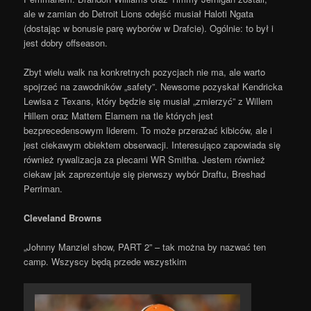
ale w zamian do Detroit Lions odejść musiał Haloti Ngata
(dostając w bonusie parę wyborów w Drafcie). Ogólnie: to był i
jest dobry offseason.
Zbyt wielu walk na konkretnych pozycjach nie ma, ale warto
spojrzeć na zawodników „safety”. Newsome pozyskał Kendricka
Lewisa z Texans, który będzie się musiał „zmierzyć” z Willem
Hillem oraz Mattem Elamem na tle których jest
bezprecedensowym liderem. To może przerażać kibiców, ale i
jest ciekawym obiektem obserwacji. Interesująco zapowiada się
również rywalizacja za plecami WR Smitha. Jestem również
ciekaw jak zaprezentuje się pierwszy wybór Draftu, Breshad
Perriman.
Cleveland Browns
„Johnny Manziel show, PART 2” – tak można by nazwać ten
camp. Wszyscy będą przede wszystkim