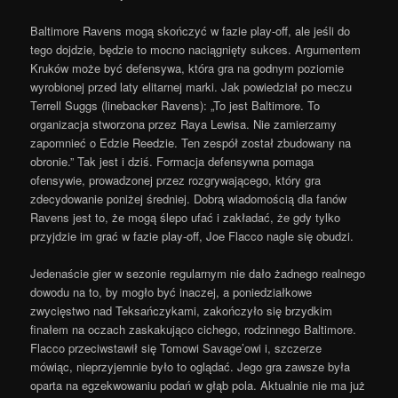
Baltimore Ravens mogą skończyć w fazie play-off, ale jeśli do
tego dojdzie, będzie to mocno naciągnięty sukces. Argumentem
Kruków może być defensywa, która gra na godnym poziomie
wyrobionej przed laty elitarnej marki. Jak powiedział po meczu
Terrell Suggs (linebacker Ravens): „To jest Baltimore. To
organizacja stworzona przez Raya Lewisa. Nie zamierzamy
zapomnieć o Edzie Reedzie. Ten zespół został zbudowany na
obronie.” Tak jest i dziś. Formacja defensywna pomaga
ofensywie, prowadzonej przez rozgrywającego, który gra
zdecydowanie poniżej średniej.
Dobrą wiadomością dla fanów
Ravens jest to, że mogą ślepo ufać i zakładać, że gdy tylko
przyjdzie im grać w fazie play-off, Joe Flacco nagle się obudzi.
Jedenaście gier w sezonie regularnym nie dało żadnego realnego
dowodu na to, by mogło być inaczej, a poniedziałkowe
zwycięstwo nad Teksańczykami, zakończyło się brzydkim
finałem na oczach zaskakująco cichego, rodzinnego Baltimore.
Flacco przeciwstawił się Tomowi Savage’owi i, szczerze
mówiąc, nieprzyjemnie było to oglądać. Jego gra zawsze była
oparta na egzekwowaniu podań w głąb pola. Aktualnie nie ma już