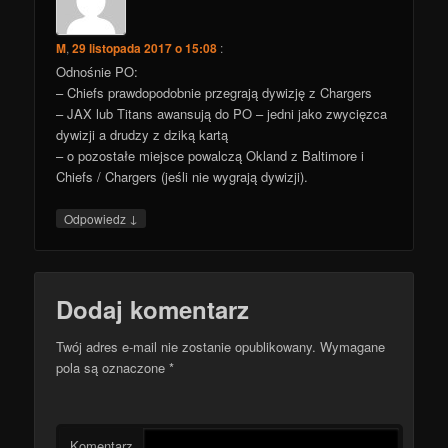
M
,
29 listopada 2017 o 15:08
:
Odnośnie PO:
– Chiefs prawdopodobnie przegrają dywizję z Chargers
– JAX lub Titans awansują do PO – jedni jako zwycięzca
dywizji a drudzy z dziką kartą
– o pozostałe miejsce powalczą Okland z Baltimore i
Chiefs / Chargers (jeśli nie wygrają dywizji).
↓
Odpowiedz
Dodaj komentarz
Twój adres e-mail nie zostanie opublikowany.
Wymagane
pola są oznaczone
*
Komentarz