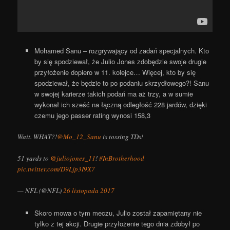
Mohamed Sanu – rozgrywający od zadań specjalnych. Kto
by się spodziewał, że Julio Jones zdobędzie swoje drugie
przyłożenie dopiero w 11. kolejce… Więcej, kto by się
spodziewał, że będzie to po podaniu skrzydłowego?! Sanu
w swojej karierze takich podań ma aż trzy, a w sumie
wykonał ich sześć na łączną odległość 228 jardów, dzięki
czemu jego passer rating wynosi 158,3
Wait. WHAT?!
@Mo_12_Sanu
is tossing TDs!
51 yards to
@juliojones_11
!
#InBrotherhood
pic.twitter.com/D9Ljp3I9X7
— NFL (@NFL)
26 listopada 2017
Skoro mowa o tym meczu, Julio został zapamiętany nie
tylko z tej akcji. Drugie przyłożenie tego dnia zdobył po