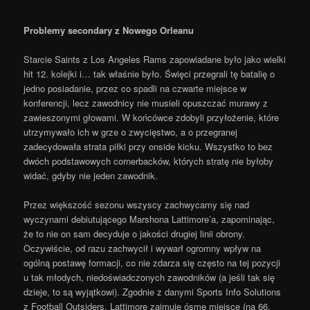
Problemy secondary z Nowego Orleanu
Starcie Saints z Los Angeles Rams zapowiadane było jako wielki
hit 12. kolejki i… tak właśnie było. Święci przegrali tę batalię o
jedno posiadanie, przez co spadli na czwarte miejsce w
konferencji, lecz zawodnicy nie musieli opuszczać murawy z
zawieszonymi głowami. W końcówce zdobyli przyłożenie, które
utrzymywało ich w grze o zwycięstwo, a o przegranej
zadecydowała strata piłki przy onside kicku. Wszystko to bez
dwóch podstawowych cornerbacków, których stratę nie byłoby
widać, gdyby nie jeden zawodnik.
Przez większość sezonu wszyscy zachwycamy się nad
wyczynami debiutującego Marshona Lattimore’a, zapominając,
że to nie on sam decyduje o jakości drugiej linii obrony.
Oczywiście, od razu zachwycił i wywarł ogromny wpływ na
ogólną postawę formacji, co nie zdarza się często na tej pozycji
u tak młodych, niedoświadczonych zawodników (a jeśli tak się
dzieje, to są wyjątkowi). Zgodnie z danymi Sports Info Solutions
z Football Outsiders, Lattimore zajmuje ósme miejsce (na 66.