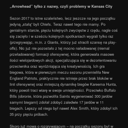
„Arrowhead” tylko z nazwy, czyli problemy w Kansas City
Sezon 2017 to istne szaleństwo, lecz jeszcze na jego początku
jedyną „stałą” byli Chiefs. Teraz nawet tego nie mamy. Po
genialnym starcie, pięciu kolejnych zwycięstw z rzędu, nagle coś
się zacięło i w sześciu kolejnych spotkaniach wygrali tylko raz
(przegrywając, m.in. z Giants, którzy już stracili szansę na play-
offs). Nic już nie pozostało z tej mocno naładowanej (niemal
przeładowanej) formacji ofensywnej, która generowała masowe
ilości wielojardowych akcji, specjalizująca się w dezorientowaniu
przeciwnika oraz wyróżniająca się kreatywnością. Ich gra
biegowa, która w pierwszym meczu sezonu przemieliła New
England Patriots, praktycznie nie istnieje przez brak bloków w
linii ofensywnej oraz mniejszą dynamikę biegów Kareema Hunta,
który powoli traci wiarę w swoje umiejętności. Przeciwko Buffalo
Bills (obronie, która pozwoliła Saints wygenerować 300 jardów
samymi biegami) zdołał zdobyć zaledwie 17 jardów w 11
biegach. Lepszy od niego był nawet Alex Smith, który zdobył ich
35 przy pięciu próbach.
Skoro już mowa o rozgrywającym – na początku sezonu był w