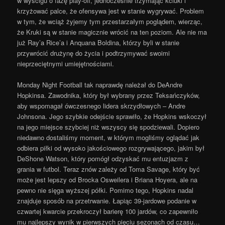
w wyścigu o fazę play-off, jednocześnie trzymając kciuki i
krzyżować palce, że ofensywa jest w stanie wygrywać. Problem
w tym, że wciąż żyjemy tym przestarzałym poglądem, wierząc,
że Kruki są w stanie magicznie wrócić na ten poziom. Ale nie ma
już Ray’a Rice’a i Anquana Boldina, którzy byli w stanie
przywrócić drużynę do życia i podtrzymywać swoimi
nieprzeciętnymi umiejętnościami.
Monday Night Football tak naprawdę należał do DeAndre
Hopkinsa. Zawodnika, który był wybrany przez Teksańczyków,
aby wspomagał ówczesnego lidera skrzydłowych – Andre
Johnsona. Jego szybkie odejście sprawiło, że Hopkins wskoczył
na jego miejsce szybciej niż wszyscy się spodziewali. Dopiero
niedawno dostaliśmy moment, w którym mogliśmy oglądać jak
odbiera piłki od wysoko jakościowego rozgrywającego, jakim był
DeShone Watson, który pomógł odzyskać mu entuzjazm z
grania w futbol. Teraz znów zależy od Toma Savage, który być
może jest lepszy od Brocka Osweilera i Briana Hoyera, ale na
pewno nie sięga wyższej półki. Pomimo tego, Hopkins nadal
znajduje sposób na przetrwanie. Łapiąc 39-jardowe podanie w
czwartej kwarcie przekroczył barierę 100 jardów,
co zapewniło
mu najlepszy wynik w pierwszych pięciu sezonach
od czasu…