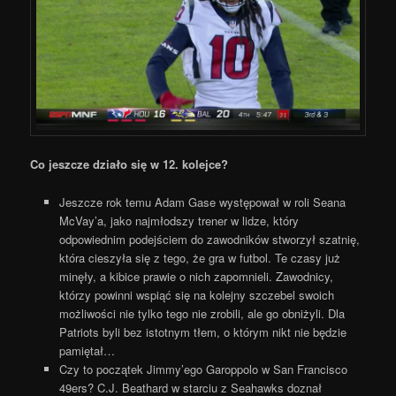
Co jeszcze działo się w 12. kolejce?
Jeszcze rok temu Adam Gase występował w roli Seana
McVay’a, jako najmłodszy trener w lidze, który
odpowiednim podejściem do zawodników stworzył szatnię,
która cieszyła się z tego, że gra w futbol. Te czasy już
minęły, a kibice prawie o nich zapomnieli. Zawodnicy,
którzy powinni wspiąć się na kolejny szczebel swoich
możliwości nie tylko tego nie zrobili, ale go obniżyli. Dla
Patriots byli bez istotnym tłem, o którym nikt nie będzie
pamiętał…
Czy to początek Jimmy’ego Garoppolo w San Francisco
49ers? C.J. Beathard w starciu z Seahawks doznał