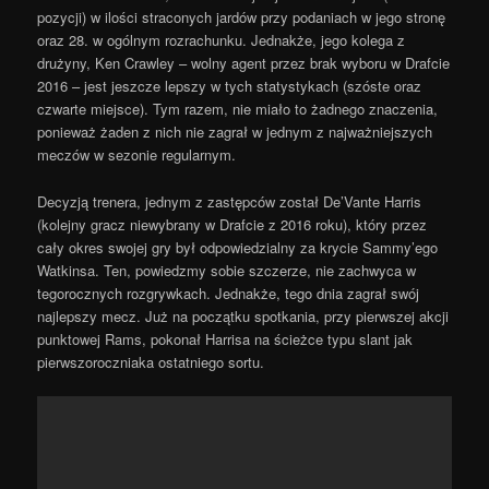
pozycji) w ilości straconych jardów przy podaniach w jego stronę
oraz 28. w ogólnym rozrachunku. Jednakże, jego
kolega z
drużyny, Ken Crawley – wolny agent przez brak wyboru w Drafcie
2016 – jest jeszcze lepszy w tych statystykach (szóste oraz
czwarte miejsce). Tym razem, nie miało to żadnego znaczenia,
ponieważ żaden z nich nie zagrał w jednym z najważniejszych
meczów w sezonie regularnym.
Decyzją trenera, jednym z zastępców został De’Vante Harris
(kolejny gracz niewybrany w Drafcie z 2016 roku), który przez
cały okres swojej gry był odpowiedzialny za krycie Sammy’ego
Watkinsa. Ten, powiedzmy sobie szczerze, nie zachwyca w
tegorocznych rozgrywkach. Jednakże, tego dnia zagrał swój
najlepszy mecz. Już na początku spotkania, przy pierwszej akcji
punktowej Rams, pokonał Harrisa na ścieżce typu slant jak
pierwszoroczniaka ostatniego sortu.