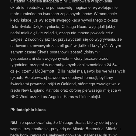
Ostatnia niedziela listopada z NFL obfitowała w spotkania
okrutnie nieatrakcyjne po naprawdę magiczne, wywołując nie
małe rumieńce na twarzach zapalonych fanów. W momencie
kiedy kibice już wyleczyli swojego kaca wywołanego z okazji
Dnia Święta Dziękczynienia, Chicago Bears wyglądali jakby
nadal mieli ciężkie żołądki, czego nie można powiedzieć o
Eagles. Zawodnicy już tak przyzwyczaili się do wygrywania, że
na ławce rezerwowych zaczęli grać w „kółko i krzyżyk”. W tym
samym czasie Chiefs postanowili zostać „dobrymi”
gospodarzami dla swojego rywala – który jeszcze przed
tygodniem przegrał w dramatycznych okolicznościach 24-54 –
dzięki czemu McDermott i Bills nadal mają swój los we własnych
rękach. Po pierwszej dawce różnorodnych emocji, byliśmy
świadkami poważnej bójki w Oakland, siódmego zwycięstwa z
rzędu New England Patriots oraz obronę pierwszego miejsca w
NFC West przez Los Angeles Rams w hicie kolejki.
Philadelphia blues
Nikt nie spodziewał się, że Chicago Bears, którzy do tej pory
wygrali trzy spotkania, przyjadą do Miasta Braterskiej Miłości i
będą konkurencją dla niekwestionowanej, najlepszej drużyny