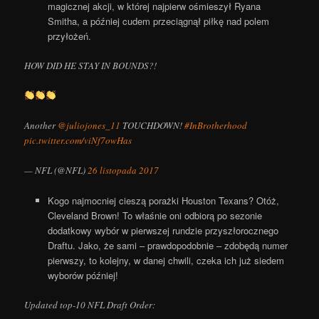
magicznej akcji, w której najpierw ośmieszył Ryana
Smitha, a później cudem przeciągnął piłkę nad polem
przyłożeń.
HOW DID HE STAY IN BOUNDS?!
Another
@juliojones_11
TOUCHDOWN!
#InBrotherhood
pic.twitter.com/viNf7owHas
— NFL (@NFL)
26 listopada 2017
Kogo najmocniej cieszą porażki Houston Texans? Otóż,
Cleveland Brown! To właśnie oni odbiorą po sezonie
dodatkowy wybór w pierwszej rundzie przyszłorocznego
Draftu. Jako, że sami – prawdopodobnie – zdobędą numer
pierwszy, to kolejny, w danej chwili, czeka ich już siedem
wyborów później!
Updated top-10 NFL Draft Order: