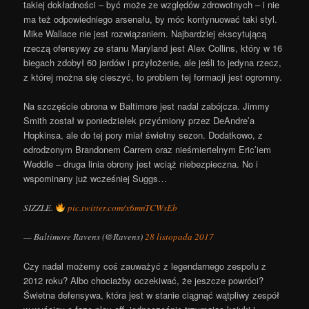
takiej dokładności – być może ze względów zdrowotnych – i nie
ma też odpowiedniego arsenału, by móc kontynuować taki styl.
Mike Wallace nie jest rozwiązaniem. Najbardziej ekscytującą
rzeczą ofensywy ze stanu Maryland jest Alex Collins, który w 16
biegach zdobył 60 jardów i przyłożenie, ale jeśli to jedyna rzecz,
z której można się cieszyć, to problem tej formacji jest ogromny.
Na szczęście obrona w Baltimore jest nadal zabójcza.
Jimmy
Smith został w poniedziałek przyćmiony przez DeAndre’a
Hopkinsa, ale do tej pory miał świetny sezon. Dodatkowo, z
odrodzonym Brandonem Carrem oraz nieśmiertelnym Eric’iem
Weddle – druga linia obrony jest wciąż niebezpieczna. No i
wspominany już wcześniej Suggs…
SIZZLE.
pic.twitter.com/x6mnTCWsEb
— Baltimore Ravens (@Ravens)
28 listopada 2017
Czy nadal możemy coś zauważyć z legendarnego zespołu z
2012 roku? Albo chociażby oczekiwać, że jeszcze powróci?
Świetna defensywa, która jest w stanie ciągnąć wątpliwy zespół