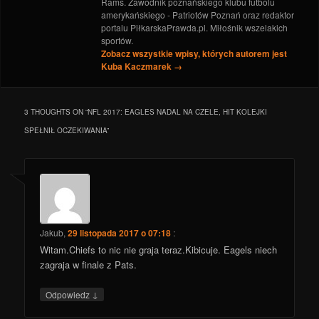
Rams. Zawodnik poznańskiego klubu futbolu
amerykańskiego - Patriotów Poznań oraz redaktor
portalu PiłkarskaPrawda.pl. Miłośnik wszelakich
sportów.
Zobacz wszystkie wpisy, których autorem jest
Kuba Kaczmarek
→
3 THOUGHTS ON “
NFL 2017: EAGLES NADAL NA CZELE, HIT KOLEJKI
SPEŁNIŁ OCZEKIWANIA
”
Jakub
,
29 listopada 2017 o 07:18
:
Witam.Chiefs to nic nie graja teraz.Kibicuje. Eagels niech
zagraja w finale z Pats.
↓
Odpowiedz