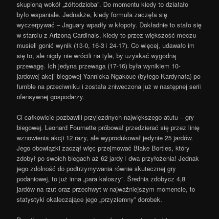
skupioną wokół „żółtodzioba”.
Do momentu kiedy to działało
było wspaniale. Jednakże, kiedy formuła zaczęła się
wyczerpywać – Jaguary wpadły w kłopoty. Dokładnie to stało się
w starciu z Arizoną Cardinals, kiedy to przez większość meczu
musieli gonić wynik (13-0, 16-3 i 24-17). Co więcej, udawało im
się to,
ale nigdy nie wrócili na tyle, by uzyskać wygodną
przewagę. Ich jedyna przewaga (17-16) była wynikiem 10-
jardowej akcji biegowej Yannicka Ngakoue (byłego Kardynała) po
fumble na przeciwniku i została zniweczona już w następnej serii
ofensywnej gospodarzy.
Ci całkowicie pozbawili przyjezdnych największego atutu – gry
biegowej. Leonard Fournette próbował przedzierać się przez linię
wznowienia akcji 12 razy, ale wyprodukował jedynie 25 jardów.
Jego obowiązki zaczął więc przejmować Blake Bortles, który
zdobył po swoich biegach aż 62 jardy i dwa przyłożenia! Jednak
jego zdolność do podtrzymywania równie skutecznej gry
podaniowej, to już inna „para kaloszy”. Średnia zdobycz 4,8
jardów na rzut oraz przechwyt w najważniejszym momencie, to
statystyki okaleczające jego „przyziemny” dorobek.