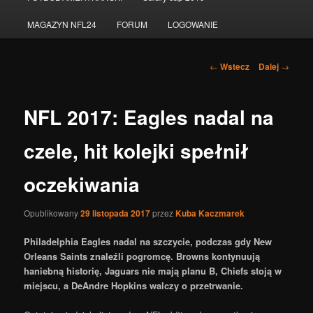
do
MAGAZYN NFL24
FORUM
LOGOWANIE
tekstu
Nawigacja
←
Wstecz
Dalej
→
po
wpisach
NFL 2017: Eagles nadal na
czele, hit kolejki spełnił
oczekiwania
Opublikowany
29 listopada 2017
przez
Kuba Kaczmarek
Philadelphia Eagles nadal na szczycie, podczas gdy New
Orleans Saints znaleźli pogromcę.
Browns kontynuują
haniebną historię, Jaguars nie mają planu B, Chiefs stoją w
miejscu, a DeAndre Hopkins walczy o przetrwanie.