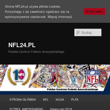
Strona NFL24.pl używa plików cookies.
Korzystając z jej zawartości zgadzasz się na
W porządku
wykorzystywanie ciasteczek.
Więcej informacji
Szuka
NFL24.PL
Polskie Centrum Futbolu Amerykańskiego
Menu
STRONA GŁÓWNA
NFL
NCAA
PLFA
Przeskocz
główne
FUTBOL AMERYKAŃSKI
Salary cap 2019