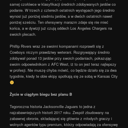
samej czołówce w klasyfikacji średnich zdobywanych jardów co
podanie. W trzech z czterech ostatnich występach jego średnio
wynosi już poniżej siedmiu jardów, a w dwóch ostatnich nawet
poniżej sześciu. Ten ofensywny marazm zdaje się nie mieć
końca, a w dywizji już czują oddech Los Angeles Chargers na
swoich plecach.
Phillip Rivers wraz ze swoimi kompanami rozprawili się z
Cowboys niczym prawdziwy weterani. Rozgrywający średnio
zdobywał ponad 13 jardów przy swoich podaniach, pokazując
swoim odpowiednikom z AFC West, iż to on jest teraz najlepszy
w profesji. Nie muszę chyba mówić, co będzie działo się za dwa
tygodnie, kiedy te obie ekipy spotkają się ze sobą w Kansas City
Życie w ciągłym biegu bez planu B
Tegoroczna historia Jacksonville Jaguars to jedna z
najzabawniejszych historii 2017 roku. Z
espół zbudowany na
zabawnej obronie, składającej się głównie z młodych graczy i
wolnych agentów typu premium, którzy odpowiadają za ofensywę