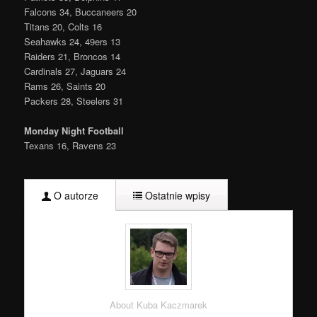
Falcons 34, Buccaneers 20
Titans 20, Colts 16
Seahawks 24, 49ers 13
Raiders 21, Broncos 14
Cardinals 27, Jaguars 24
Rams 26, Saints 20
Packers 28, Steelers 31
Monday Night Football
Texans 16, Ravens 23
O autorze
Ostatnie wpisy
About Kuba Kaczmarek