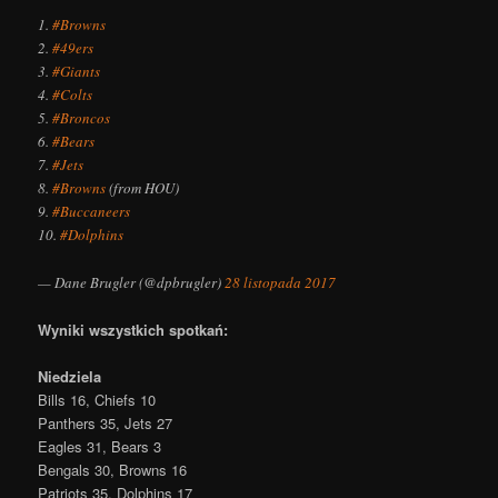
1.
#Browns
2.
#49ers
3.
#Giants
4.
#Colts
5.
#Broncos
6.
#Bears
7.
#Jets
8.
#Browns
(from HOU)
9.
#Buccaneers
10.
#Dolphins
— Dane Brugler (@dpbrugler)
28 listopada 2017
Wyniki wszystkich spotkań:
Niedziela
Bills 16, Chiefs 10
Panthers 35, Jets 27
Eagles 31, Bears 3
Bengals 30, Browns 16
Patriots 35, Dolphins 17