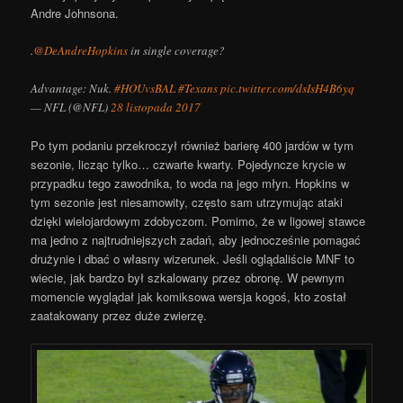
Andre Johnsona.
.
@DeAndreHopkins
in single coverage?
Advantage: Nuk.
#HOUvsBAL
#Texans
pic.twitter.com/dsIsH4B6yq
— NFL (@NFL)
28 listopada 2017
Po tym podaniu przekroczył również barierę 400 jardów w tym
sezonie, licząc tylko… czwarte kwarty. Pojedyncze krycie w
przypadku tego zawodnika, to woda na jego młyn. Hopkins w
tym sezonie jest niesamowity, często sam utrzymując ataki
dzięki wielojardowym zdobyczom. Pomimo, że w ligowej stawce
ma jedno z najtrudniejszych zadań, aby jednocześnie pomagać
drużynie i dbać o własny wizerunek. J
eśli oglądaliście MNF to
wiecie, jak bardzo był szkalowany przez obronę.
W pewnym
momencie wyglądał jak komiksowa wersja kogoś, kto został
zaatakowany przez duże zwierzę.