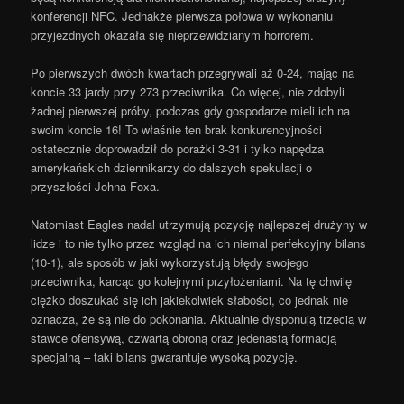
konferencji NFC. Jednakże pierwsza połowa w wykonaniu
przyjezdnych okazała się nieprzewidzianym horrorem.
Po pierwszych dwóch kwartach przegrywali aż 0-24, mając na
koncie 33 jardy przy 273 przeciwnika. Co więcej, nie zdobyli
żadnej pierwszej próby, podczas gdy gospodarze mieli ich na
swoim koncie 16!
To właśnie ten brak konkurencyjności
ostatecznie doprowadził do porażki 3-31 i tylko napędza
amerykańskich dziennikarzy do dalszych spekulacji o
przyszłości Johna Foxa.
Natomiast Eagles nadal utrzymują pozycję najlepszej drużyny w
lidze i to nie tylko przez wzgląd na ich niemal perfekcyjny bilans
(10-1), ale sposób w jaki wykorzystują błędy swojego
przeciwnika, karcąc go kolejnymi przyłożeniami. Na tę chwilę
ciężko doszukać się ich jakiekolwiek słabości, co jednak nie
oznacza, że są nie do pokonania. Aktualnie dysponują trzecią w
stawce ofensywą, czwartą obroną oraz jedenastą formacją
specjalną – taki bilans gwarantuje wysoką pozycję.