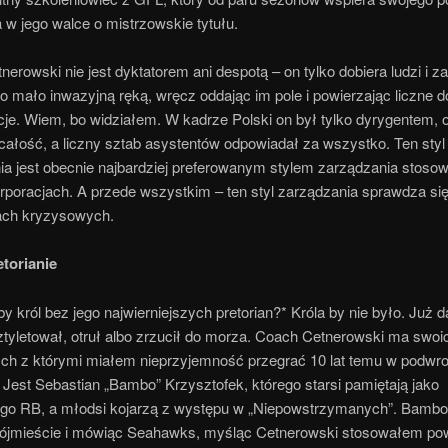
a w jego walce o mistrzowskie tytułu.
nerowski nie jest dyktatorem ani despotą – on tylko dobiera ludzi i z
o mało inwazyjną ręką, wręcz oddając im pole i powierzając liczne 
je. Wiem, bo widziałem. W kadrze Polski on był tylko dyrygentem, 
całość, a liczny sztab asystentów odpowiadał za wszystko. Ten styl
ia jest obecnie najbardziej preferowanym stylem zarządzania stos
poracjach. A przede wszystkim – ten styl zarządzania sprawdza się 
ach kryzysowych.
etorianie
 król bez jego najwierniejszych pretorian?* Króla by nie było. Już 
tyletował, otruł albo zrzucił do morza. Coach Cetnerowski ma swoic
ch z którymi miałem nieprzyjemność przegrać 10 lat temu w podwro
 Jest Sebastian „Bambo” Krzysztofek, którego starsi pamiętają jako
go RB, a młodsi kojarzą z występu w „Niepowstrzymanych”. Bambo
Trójmieście i mówiąc Seahawks, myśląc Cetnerowski stosowałem po