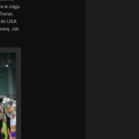
wa w ciągu
Trener,
y do USA.
onową. Jak