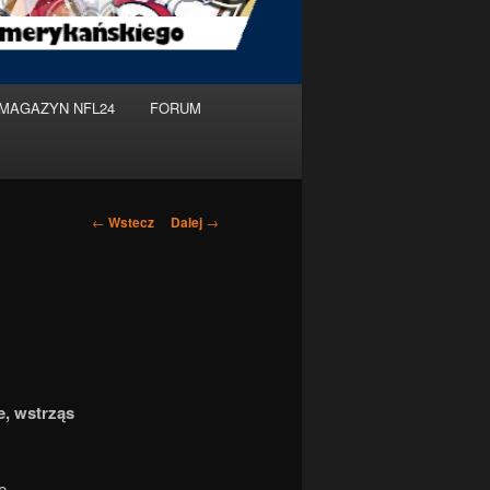
MAGAZYN NFL24
FORUM
Nawigacja
←
Wstecz
Dalej
→
po
wpisach
e, wstrząs