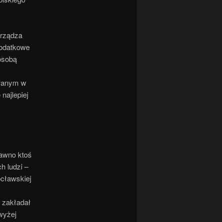
arządza
dodatkowe
osobą
owanym w
najlepiej
dawno ktoś
h ludzi –
cławskiej
 zakładał
wyżej