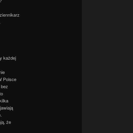
?
dziennikarz
a
zy każdej
nie
W Polsce
i bez
to
kilka
jawiają
.
ją, że