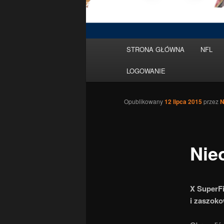
Menu
STRONA GŁÓWNA
NFL
Przeskocz
główne
LOGOWANIE
do
tekstu
Opublikowany
12 lipca 2015
przez
N
Nie
X SuperFi
i zaszoko