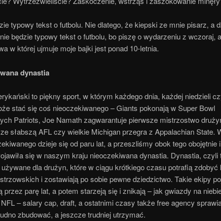
cie? Wytrzeźwieliście? Zaskoczenie, wstrząs i zaszokowanie minęły
zie typowy tekst o futbolu. Nie dlatego, że kiepski ze mnie pisarz, a 
nie będzie typowy tekst o futbolu, bo piszę o wydarzeniu z wczoraj, 
a w której ujmuje moje bajki jest ponad 10-letnia.
iwana dynastia
rykański to piękny sport, w którym każdego dnia, każdej niedzieli c
oże stać się coś nieoczekiwanego – Giants pokonają w Super Bowl
nych Patriots, Joe Namath zagwarantuje pierwsze mistrzostwo druży
 ze słabszą AFL czy wielkie Michigan przegra z Appalachian State. 
ekiwanego dzieje się od paru lat, a przeszliśmy obok tego obojętnie 
 Pojawiła się w naszym kraju nieoczekiwana dynastia. Dynastia, czyli 
 używane dla drużyn, które w ciągu krótkiego czasu potrafią zdobyć 
strzowskich i zostawiają po sobie pewne dziedzictwo. Takie ekipy po
ą przez parę lat, a potem starzeją się i znikają – jak gwiazdy na niebie
NFL – salary cap, draft, a ostatnimi czasy także free agency sprawia
rudno zbudować, a jeszcze trudniej utrzymać.