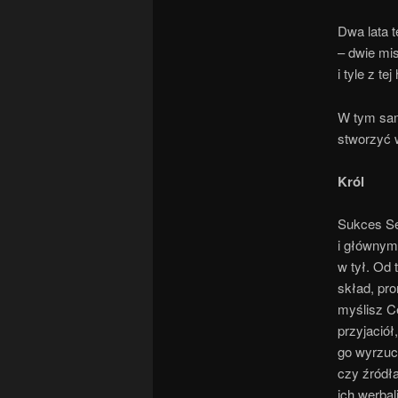
Dwa lata t
– dwie mis
i tyle z tej 
W tym sam
stworzyć 
Król
Sukces Se
i głównym 
w tył. Od 
skład, pr
myślisz Ce
przyjaciół
go wyrzuce
czy źródła
ich werbal