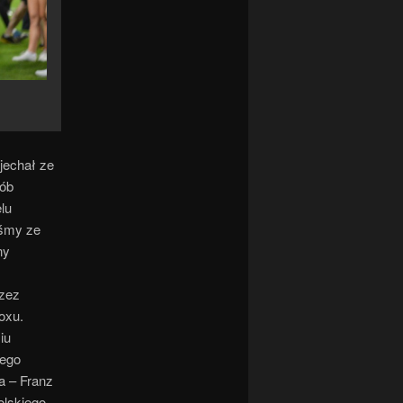
yjechał ze
sób
lu
iśmy ze
ny
rzez
oxu.
iu
dego
a – Franz
olskiego