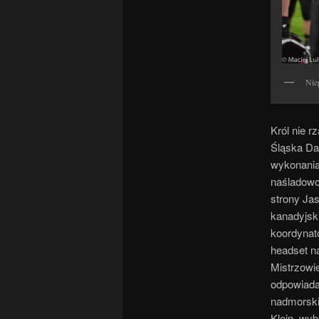
Nie
Król nie r
Śląska Da
wykonania 
naśladowc
strony Ja
kanadyjski
koordynat
headset n
Mistrzowi
odpowiadał
nadmorskie
Klein, wy