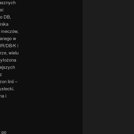
rasznych
si
go DB,
dnika
z meczów,
nanego w
WR/DB/K i
ze, wielu
wyłożona
iejszych
sz
n linii –
stecki.
na i
e po