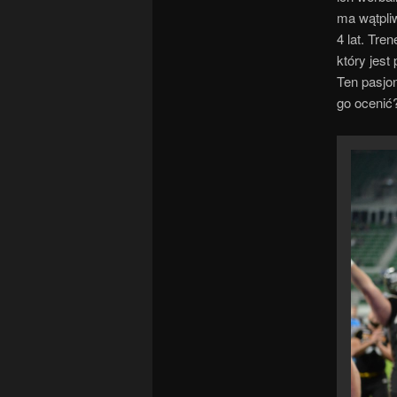
ma wątpliw
4 lat. Tre
który jest
Ten pasjon
go ocenić