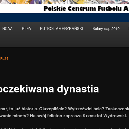
NCAA
PLFA
FUTBOL AMERYKAŃSKI
Salary cap 2019
FL24
oczekiwana dynastia
nał, to już historia. Okrzepliście? Wytrzeźwieliście? Zaskoczeni
wanie minęły? Na swój felieton zaprasza Krzysztof Wydrowski.