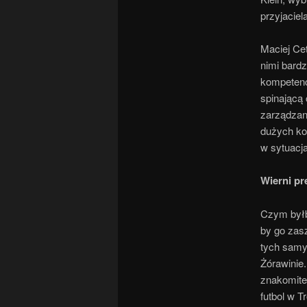
przyjaciel
Maciej Cet
nimi bardz
kompetenc
spinającą 
zarządzan
dużych kor
w sytuacj
Wierni pr
Czym byłby
by go zasz
tych samy
Żórawinie.
znakomite
futbol w 