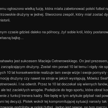
emu ogłoszono wielką fuzję, która miała zabetonować polski futbol na
trzowskie drużyny w jednej. Stworzono zespół, który miał zostać dy
historii.
ym czasie gdzieś daleko na północy, żył sobie król, który postanow
własną bajkę…
ahawks jest sukcesem Macieja Cetnerowskiego. On jest prezesem,
zarządzającym drużyny. Został nim ponad 10 lat temu i nigdy nie s
tych 10 lat konsekwentnie realizuje tam swoje wizje i swoje pomysły 
omocję drużyny czy nawet na stroje w jakich występują. Mówisz Sea
tnerowski. I na odwrót. Przez te 10 lat doczekał się wiernych fanów,
, ale też zaciekłych wrogów. Podejście do tego sportu, które obrał k
nie z funkcji trenera kadry. Nie będę w tym artykule gdybał nad p
mi tej decyzji. Plotek wokół tej kompromitującej sytuacji narosły tak 
izowanie godziłoby w polski futbol. Jedno jest pewne, po tym meczu n