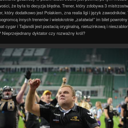
ości, że była to decyzja błędna. Trener, który zdobywa 3 mistrzost
ner, który dodatkowo jest Polakiem, zna realia ligi i język zawodników. 
 pogromcą innych trenerów i wielokrotnie „załatwiał” im bilet powrotn
at cygar i Tajlandii jest postacią oryginalną, nietuzinkową i nieszabl
? Nieprzejednany dyktator czy rozważny król?