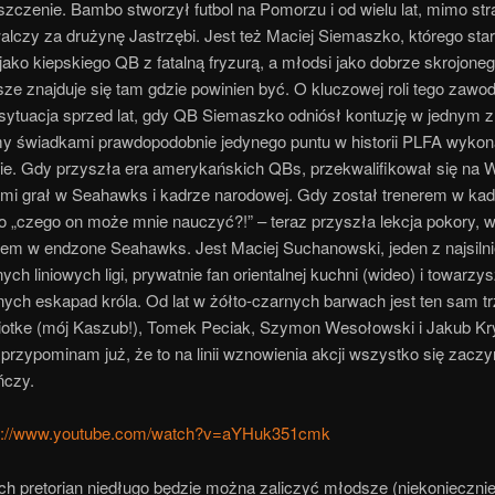
szczenie. Bambo stworzył futbol na Pomorzu i od wielu lat, mimo st
walczy za drużynę Jastrzębi. Jest też Maciej Siemaszko, którego star
jako kiepskiego QB z fatalną fryzurą, a młodsi jako dobrze skrojone
ze znajduje się tam gdzie powinien być. O kluczowej roli tego zawo
sytuacja sprzed lat, gdy QB Siemaszko odniósł kontuzję w jednym 
my świadkami prawdopodobnie jedynego puntu w historii PLFA wyko
óbie. Gdy przyszła era amerykańskich QBs, przekwalifikował się na 
mi grał w Seahawks i kadrze narodowej. Gdy został trenerem w kadr
o „czego on może mnie nauczyć?!” – teraz przyszła lekcja pokory, 
em w endzone Seahawks. Jest Maciej Suchanowski, jeden z najsiln
ch liniowych ligi, prywatnie fan orientalnej kuchni (wideo) i towarzy
ych eskapad króla. Od lat w żółto-czarnych barwach jest ten sam trzo
otke (mój Kaszub!), Tomek Peciak, Szymon Wesołowski i Jakub Kry
przypominam już, że to na linii wznowienia akcji wszystko się zaczy
ńczy.
tps://www.youtube.com/watch?v=aYHuk351cmk
ch pretorian niedługo będzie można zaliczyć młodsze (niekonieczni