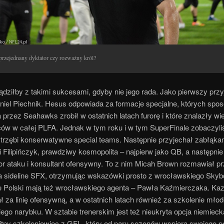
przejednany dyktator czy rozważny król?
ządziłby z takimi sukcesami, gdyby nie jego rada. Jako pierwszy prz
niel Piechnik. Hesus odpowiada za formacje specjalne, których spo
przez Seahawks zrobił w ostatnich latach furorę i które znalazły wie
ów w całej PLFA. Jednak w tym roku i w tym SuperFinale zobaczyl
strzębi konserwatywne special teams. Następnie przyjechał zabłąka
 Filipińczyk, prawdziwy kosmopolita – najpierw jako QB, a następnie
or ataku i konsultant ofensywny. To z nim Micah Brown rozmawiał p
a sideline SFX, otrzymując wskazówki prosto z wrocławskiego Skyb
e Polski mają też wrocławskiego agenta – Pawła Kaźmierczaka. Kaz
 za linię ofensywną, a w ostatnich latach również za szkolenie mło
go narybku. W sztabie trenerskim jest też nieukryta opcja niemieck
bitny szkoleniowiec z GFL, który od paru sezonów wspiera swojego p