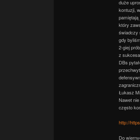
duże upro
kontuzji, 
pamiętają 
który zaws
świadczy 
gdy byliś
2-giej pr
z sukcesa
DBs pytał
przechwyt
defensywny
zagraniczn
Łukasz Mi
Nawet nie 
często ko
http://ht
Do wierny