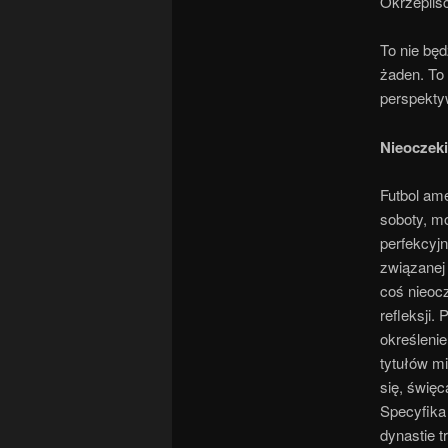
Okrzepliś
To nie będ
żaden. To 
perspektyw
Nieoczek
Futbol ame
soboty, m
perfekcyj
związanej
coś nieocz
refleksji.
określenie
tytułów mi
się, święc
Specyfika 
dynastie t