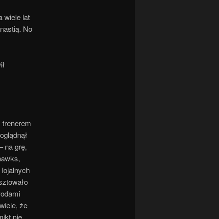
 wiele lat
nastią. No
ił
 trenerem
poglądnął
– na grę,
hawks,
 lojalnych
osztowało
owodami
wiele, że
ikt nie