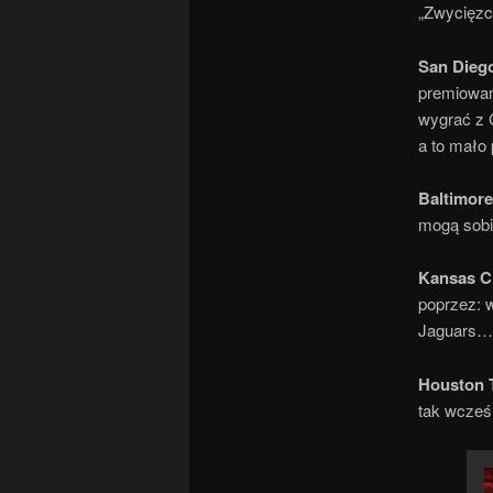
„Zwycięzc
San Dieg
premiowan
wygrać z 
a to mał
Baltimor
mogą sobi
Kansas Ci
poprzez: 
Jaguars…
Houston 
tak wcześ