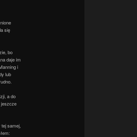
wnione
a się
ie, bo
na daje im
Manning i
dy lub
rudno.
ji, a do
 jeszcze
 tej samej,
słem: