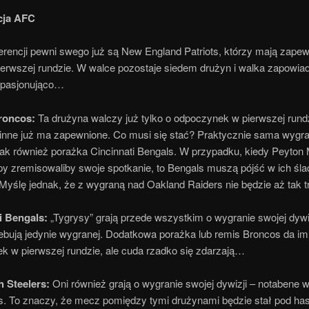
cja AFC
ferencji pewni swego już są New England Patriots, którzy mają zape
ierwszej rundzie. W walce pozostaje siedem drużyn i walka zapowiad
 pasjonująco…
roncos:
Ta drużyna walczy już tylko o odpoczynek w pierwszej rundz
inne już ma zapewnione. Co musi się stać? Praktycznie sama wygra
jak również porażka Cincinnati Bengals. W przypadku, kiedy Peyton 
py zremisowaliby swoje spotkanie, to Bengals muszą pójść w ich śla
Myślę jednak, że z wygraną nad Oakland Raiders nie będzie aż tak t
i Bengals:
„Tygrysy” grają przede wszystkim o wygranie swojej dywiz
zebują jedynie wygranej. Dodatkowa porażka lub remis Broncos da im
k w pierwszej rundzie, ale cuda rzadko się zdarzają…
h Steelers:
Oni również grają o wygranie swojej dywizji – notabene w
s. To znaczy, że mecz pomiędzy tymi drużynami będzie stał pod ha