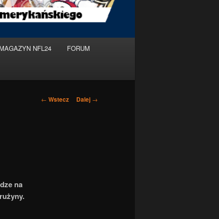
MAGAZYN NFL24
FORUM
Nawigacja
←
Wstecz
Dalej
→
po
wpisach
idze na
rużyny.