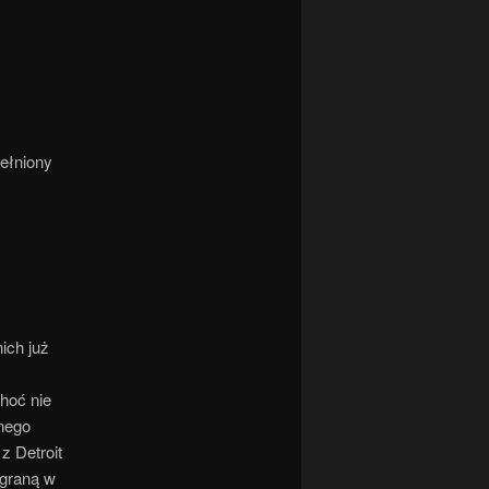
pełniony
ich już
hoć nie
nego
z Detroit
ygraną w