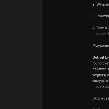
2) Wygran
3) Porażki
4) Remis 
meczach 
Przypomnę
Detroit L
round bye”
najłatwie
wygraną w
wszystko 
mecz z ser
Co z wcze