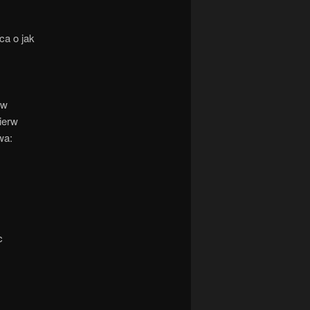
ca o jak
 w
ierw
wa:
c