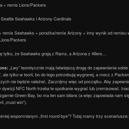
a + remis Lions/Packers
 Seattle Seahawks i Arizony Cardinals
+ remis Seahawks + porażka/remis Arizony + inny wynik od remisu 
Lions/Packers
 tylko, że Seahawks grają z Rams, a Arizona z 49ers…
ions:
„Lwy” teoretycznie mają łatwiejszą drogę do zapewnienia sobie „
, ale tylko w teorii, bo do tego potrzebują wygranej, a mecz z Packer
jszych nie będzie należeć. Zacznijmy więc od początku. Aby zapewni
 dywizji NFC North trzeba te spotkanie wygrać lub zremisować. Inac
zgarnie Green Bay, bo ma ten sam bilans (a więc zapowiada nam się
ii „must win”).
śniej wspomnianym „first round bye”? Tutaj mamy trzy scenariusze: