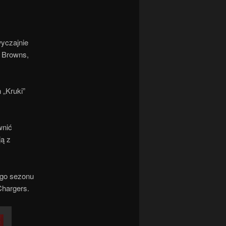
wyczajnie
z Browns,
 „Kruki”
wnić
ją z
ego sezonu
Chargers.