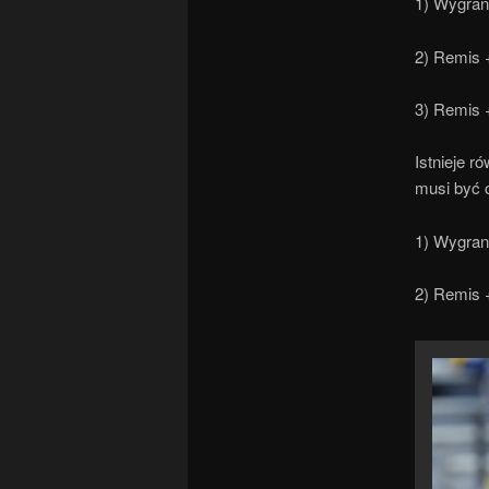
1) Wygra
2) Remis 
3) Remis 
Istnieje r
musi być 
1) Wygran
2) Remis 