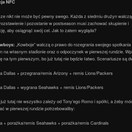
cja NFC
zcze nikt nie może być pewny swego. Każda z siedmiu drużyn walczą
 rozstawienie i pozostanie w postseason musi zachować skupienie i
ję, aby osiągnąć swój cel. Jak to zatem wygląda?
owboys:
„Kowboje” walczą o prawo do rozegrania swojego spotkania
n na własnym stadionie oraz o odpoczynek w pierwszej rundzie. Wp
 na tym pierwszym, bo już tutaj nie będzie łatwo. Scenariusze są d
a Dallas + przegrana/remis Arizony + remis Lions/Packers
a Dallas + wygrana Seahawks + remis Lions/Packers
już tutaj nie wszystko zależy od Tony’ego Romo i spółki, a żeby mó
ć w pierwszej rundzie potrzebowaliby:
a + porażka/remis Seahawks + porażka/remis Cardinals