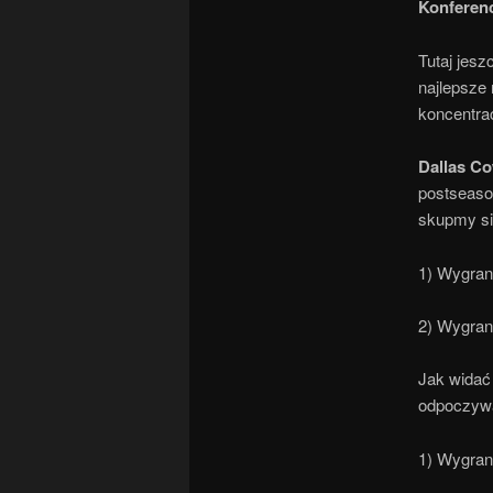
Konferen
Tutaj jes
najlepsze
koncentrac
Dallas C
postseaso
skupmy się
1) Wygran
2) Wygran
Jak widać 
odpoczywa
1) Wygran