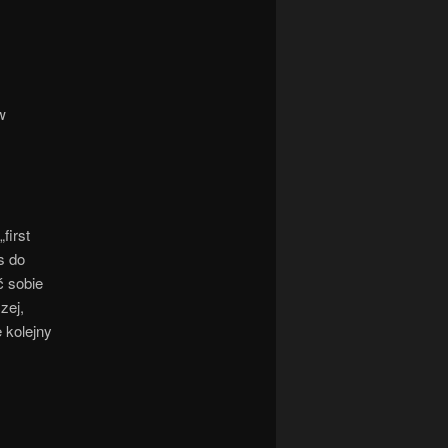
w
first
s do
ć sobie
zej,
 kolejny