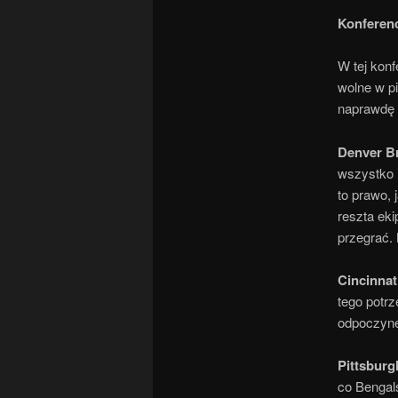
Konferen
W tej kon
wolne w p
naprawdę
Denver B
wszystko 
to prawo, 
reszta eki
przegrać. 
Cincinnat
tego potr
odpoczyne
Pittsburg
co Bengal