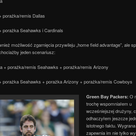
na
+ porażka/remis Dallas
+ porażka Seahawks i Cardinals
ównież możliwość zgarnięcia przywileju „home field advantage”, ale s
chociażby jeden scenariusz:
a + porażka/remis Seahawks + porażka/remis Arizony
+ porażka Seahawks + porażka Arizony + porażka/remis Cowboys
Green Bay Packers:
O n
trochę wspomniałem u
wcześniejszej drużyny, c
odhaczyłem jeszcze jed
istotnego faktu. Wygrana 
zapewnia im nie tylko w