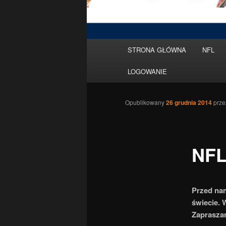
Menu
STRONA GŁÓWNA
NFL
Przeskocz
główne
LOGOWANIE
do
tekstu
Opublikowany
26 grudnia 2014
prz
NFL
Przed nam
świecie. 
Zaprasza