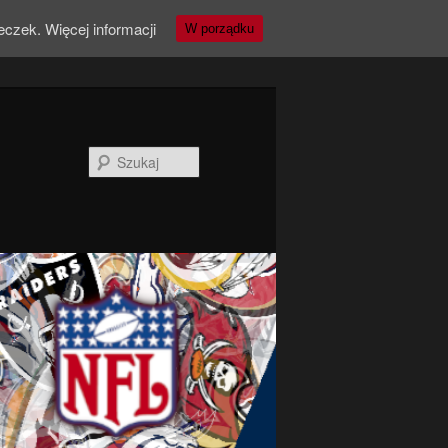
teczek.
Więcej informacji
W porządku
Szukaj