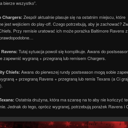
a bierze wszystko”.
o Chargers:
Zespół aktualnie plasuje się na ostatnim miejscu, które
e jest wejściem do play-off. Czego potrzebują, aby je zachować? Z
Chiefs. Przy remisie uratować ich może porażka Baltimore Ravens 
o prawdopodobne…
e Ravens:
Tutaj sytuacja powoli się komplikuje. Awans do postseason
e zapewnić wygraną + przegraną lub remisem Chargers.
ty Chiefs:
Awans do pierwszej rundy postseason mogą sobie zape
wygraną + przegraną Ravens + przegraną lub remis Texans (a Ci gra
).
Texans:
Ostatnia drużyna, która ma szansę na to aby nie kończyć t
nie. Jednak do tego, oprócz wygranej, potrzebują porażek Ravens i 