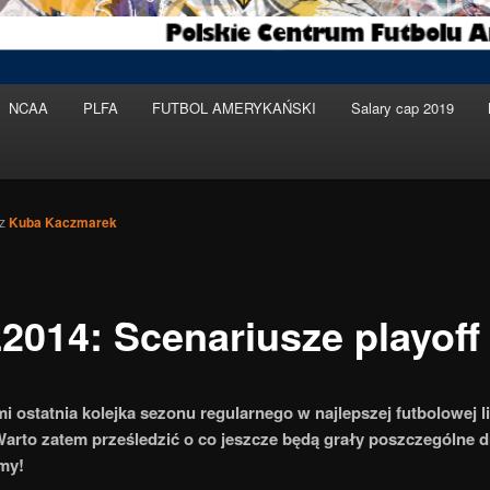
NCAA
PLFA
FUTBOL AMERYKAŃSKI
Salary cap 2019
ez
Kuba Kaczmarek
2014: Scenariusze playoff
i ostatnia kolejka sezonu regularnego w najlepszej futbolowej l
Warto zatem prześledzić o co jeszcze będą grały poszczególne d
my!