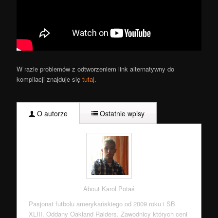
W razie problemów z odtworzeniem link alternatywny do
kompilacji znajduje się
tutaj
.
O autorze
Ostatnie wpisy
About Karol Potaś
Pasjonat futbolu amerykańskiego od 2009 roku i SB
XLIII. Oddany Oakland Raiders. Zawodnicy których ceni