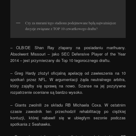
Czy za murami tego stadionu podejmowane będą najważniejsze
decyzje związane z TOP 10 czwartkowego draftu?
– OLB/DE Shan Ray złapany na posiadaniu marihuany.
Absolwent Missouri – jako SEC Defensive Player of the Year
2014 – jest przymierzany do Top 10 tegorocznego draftu.
– Greg Hardy złożył oficjalną apelację od zawieszenia na 10
spotkań przez NFL. W argumentacji żąda neutralnego arbitra,
który zająłby się sprawą na nowo. Szanse na jej pozytywne
rozpatrzenie oceniane są bardzo wysoko.
– Giants zwolnili ze składu RB Michaela Coxa. W ostatnim
czasie zawodnik ten przechodził rehabilitację po ciężkiej
kontuzji, której nabawił się w ubiegłym sezonie podczas
spotkania z Seahawks.