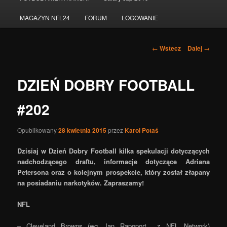
do
MAGAZYN NFL24
FORUM
LOGOWANIE
tekstu
Nawigacja
←
Wstecz
Dalej
→
po
wpisach
DZIEŃ DOBRY FOOTBALL
#202
Opublikowany
28 kwietnia 2015
przez
Karol Potaś
Dzisiaj w Dzień Dobry Football kilka spekulacji dotyczących
nadchodzącego draftu, informacje dotyczące Adriana
Petersona oraz o kolejnym prospekcie, który został złapany
na posiadaniu narkotyków. Zapraszamy!
NFL
– Cleveland Browns (wg. Ian Rapoport z NFL Network)