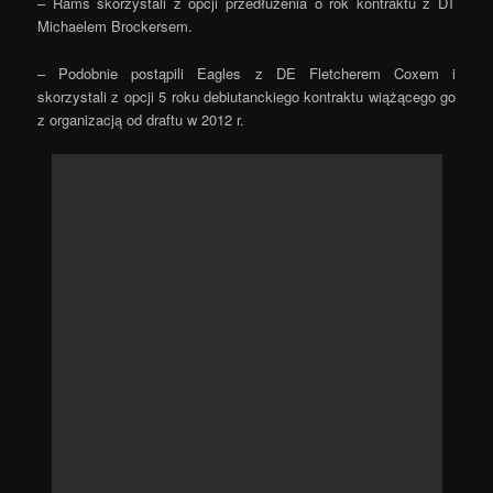
– Rams skorzystali z opcji przedłużenia o rok kontraktu z DT
Michaelem Brockersem.
– Podobnie postąpili Eagles z DE Fletcherem Coxem i
skorzystali z opcji 5 roku debiutanckiego kontraktu wiążącego go
z organizacją od draftu w 2012 r.