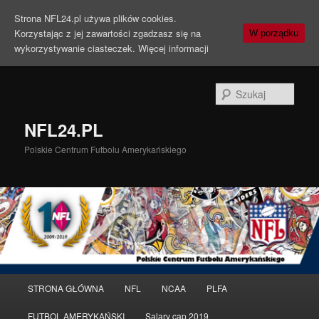
Strona NFL24.pl używa plików cookies.
Korzystając z jej zawartości zgadzasz się na
W porządku
wykorzystywanie ciasteczek.
Więcej informacji
Szuka
NFL24.PL
Polskie Centrum Futbolu Amerykańskiego
Menu
STRONA GŁÓWNA
NFL
NCAA
PLFA
Przeskocz
główne
FUTBOL AMERYKAŃSKI
Salary cap 2019