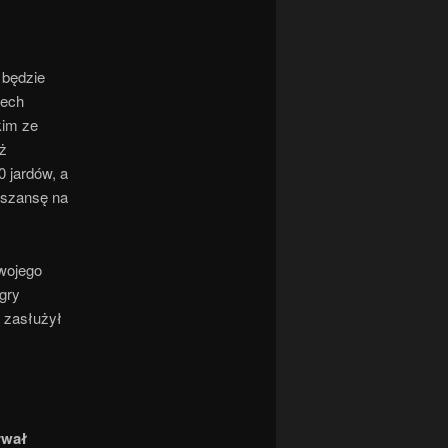
 będzie
rech
kim ze
ż
 jardów, a
 szansę na
wojego
gry
 zasłużył
rwał