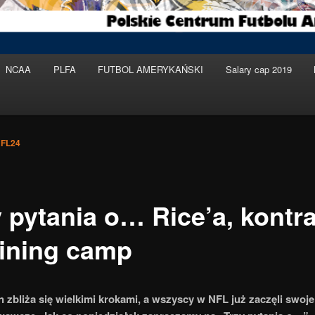
NCAA
PLFA
FUTBOL AMERYKAŃSKI
Salary cap 2019
FL24
y pytania o… Rice’a, kontr
raining camp
 zbliża się wielkimi krokami, a wszyscy w NFL już zaczęli swoj