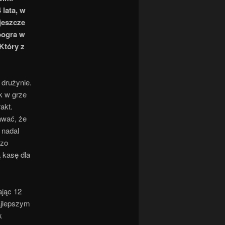
lata, w
jeszcze
pogra w
Który z
 drużynie.
ek w grze
akt.
awać, że
 nadal
dzo
ą kasę dla
jąc 12
ajlepszym
k