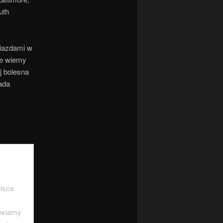
uth
iazdami w
ze wiemy
j bolesna
ada
lsce
tawiamy