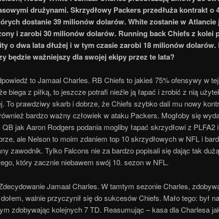
sowymi drużynami. Skrzydłowy Packers przedłuża kontrakt o 4 
órych dostanie 39 milionów dolarów. White zostanie w Atlancie 
zony i zarobi 30 milionów dolarów. Running back Chiefs z kolei 
ty o dwa lata dłużej i w tym czasie zarobi 18 milionów dolarów. 
zy będzie ważniejszy dla swojej ekipy przez te lata?
powiedź to Jamaal Charles. RB Chiefs to jakieś 75% ofensywy w tej
że biega z piłką, to jeszcze potrafi nieźle ją łapać i zrobić z nią użyt
. To prawdziwy skarb i dobrze, że Chiefs szybko dali mu nowy kontr
 również bardzo ważny człowiek w ataku Packers. Mogłoby się wyd
m QB jak Aaron Rodgers podania mogliby łapać skrzydłowi z PLFA2 i
brze, ale Nelson to moim zdaniem top 10 skrzydłowych w NFL i bar
ny zawodnik. Tylko Falcons nie za bardzo popisali się dając tak duż
ego, który zacznie niebawem swój 10. sezon w NFL.
Zdecydowanie Jamaal Charles. W tamtym sezonie Charles, zdobywa
 dołem, walnie przyczynił się do sukcesów Chiefs. Mało tego: był n
cym zdobywając kolejnych 7 TD. Reasumując – kasa dla Charlesa ja