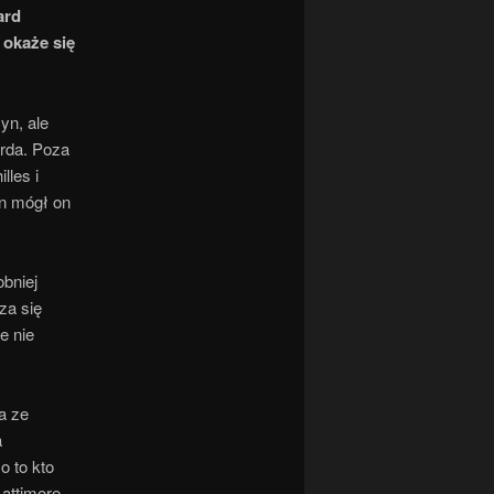
ard
 okaże się
yn, ale
arda. Poza
lles i
on mógł on
bniej
za się
e nie
a ze
a
o to kto
attimore,