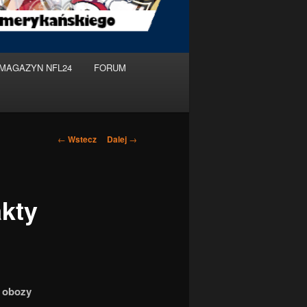
MAGAZYN NFL24
FORUM
Nawigacja
←
Wstecz
Dalej
→
po
wpisach
akty
e obozy