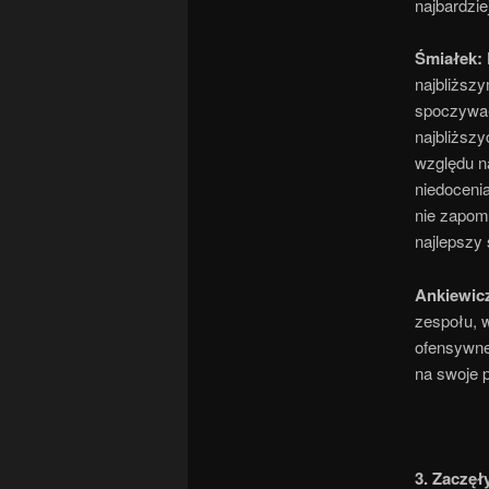
najbardzie
Śmiałek:
najbliższy
spoczywał
najbliższy
względu n
niedoceni
nie zapom
najlepszy 
Ankiewic
zespołu, 
ofensywne
na swoje p
3. Zaczęł