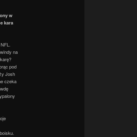
żony w
że kara
 NFL.
 windy na
 karę?
iorąc pod
uży Josh
ne czeka
awdę
wypalony
oje
boisku.