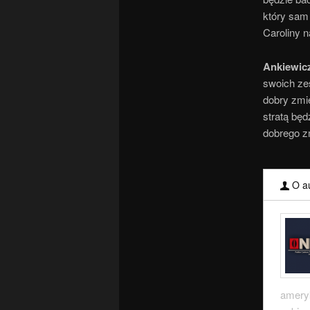
który sam 
Caroliny n
Ankiewic
swoich ze
dobry zmie
stratą będ
dobrego z
O au
ameryk