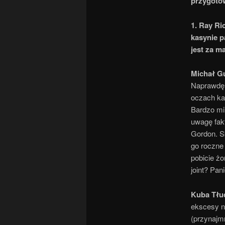
przygotow
1. Ray Ri
kasynie p
jest za m
Michał G
Naprawdę 
oczach ka
Bardzo mi 
uwagę fak
Gordon. S
go roczne
pobicie ż
joint? Pan
Kuba Tłu
ekscesy n
(przynajmn