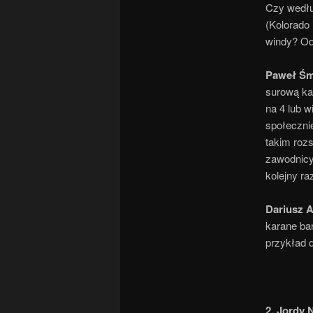
Czy wedłu
(Kolorado 
windy? Ode
Paweł Śm
surową ka
na 4 lub w
społeczni
takim rozs
zawodnicy
kolejny ra
Dariusz 
karane bar
przykład 
2. Jordy 