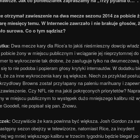
awcze. Jak co poniedziałek zapraszamy na „Trzy pytania o…”.
ce otrzymał zawieszenie na dwa mecze sezonu 2014 za pobicie 
arę miesięcy temu. W Internecie zawrzało i nie brakuje głosów, 
ało surowa. Co o tym sądzisz?
utka:
Dwa mecze kary dla Rice’a to jakiś nieśmieszny dowcip władz
pobicie żony w miejscu publicznym i wciąganie jej nieprzytomnej do
mer to wykroczenie tak drobne, że zasługuje tylko na dwumeczową
się to nie podoba i popieram głosy krytyki internautów. W dodatku b
t, że za inne wykroczenia kary są większe. Niech za przykład posł
krzydłowy Browns został przyłapany na paleniu marihuany i zapew
 zawieszenie. Czy NFL nie ma jakiś pokręconych priorytetów? Napr
ony w miejscu publicznym to występek dużo mniejszego kalibru niż 
ie Goodell, nie popisał się pan. Znowu.
czek:
Oczywiście że kara powinna być większa. Josh Gordon za sw
astępny sezon obejrzy w telewizorze, natomiast Rice, za incydent
iej wg mnie) większego kalibru w trzecim tygodniu będzie biegał po 