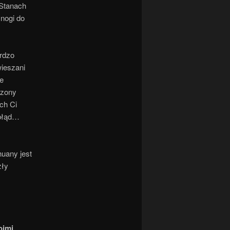
 Stanach
 nogi do
ardzo
ieszani
we
rzony
ch Ci
 błąd…
huany jest
zły
oimi