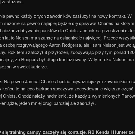
j zasłużona.
Na pewno każdy z tych zawodników zasłużył na nowy kontrakt. W
m sezonie na pewno najlepiej będzie się spisywał Charles na którym
 ciężar zdobywania punktów dla Chiefs. Jednak na przestrzeni czte
ch lat to Nelson ma szansę na osiągniecie najwięcej. Przede wszyst
a osobę rozgrywającego Aaron Rodgersa, ale i sam Nelson jest wcią
any. Rok temu zaliczył 8 przyłożeń, zdobywając przy tym ponad 1200
inajmy, że Rodgers był długo kontuzjowany. W tym roku Nelson ma
sezon w swojej karierze.
z:
Na pewno Jamaal Charles będzie najważniejszym zawodnikiem s
w końcu to na jego barkach spoczywa zdecydowanie większa część 
j Chiefs. Chodź należy nadmienić, że każdy z wymienionych Panów
ieniądze, jeden mniej drugi bardziej ale zasłużył.
y się training campy, zaczęły się kontuzje. RB Kendall Hunter ze