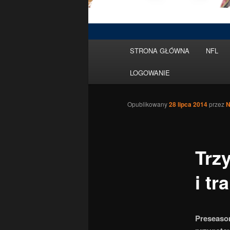
Menu
STRONA GŁÓWNA
NFL
Przeskocz
główne
LOGOWANIE
do
tekstu
Opublikowany
28 lipca 2014
przez
N
Trz
i t
Preseason