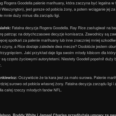
g Rogera Goodella palenie marihuany, która zaczyna być legalna w
i Waszyngton), jest gorsze od pobicia żony, a potem wciąganie jej za
 mnie duży minus dla zarządu ligi.
iałek:
Fatalna decyzja Rogera Goodella. Ray Rice zasługiwał na b
rę patrząc na dotychczasowe decyzje komisarza. Zawodnicy są zaw
ięcej spotkań za palenie marihuany lub inne znaczniej mniej szkodli
e czyny, a Rice dostaje zaledwie dwa mecze? Osobiście jestem obu
trzygnięciem. Jaki przykład daje liga swoim młody kibicom dla który
 są często życiowymi autorytetami. Niestety Goodell popełnił duży
z.
Ankiewicz:
Oczywiście że ta kara jest za mało surowa. Palenie mari
dziej surowo od pobicia własnej żony. Fatalna decyzja zarządu ligi i 
dla całej rzeczy młodych fanów NFL.
Nelson, Roddy White i Jamaal Charles przedłużają umowy ze sw