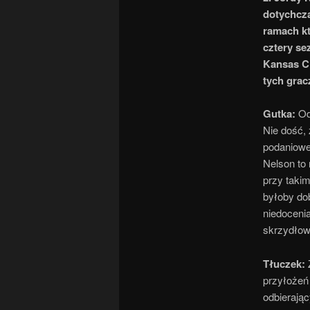
dotychcza
ramach kt
cztery se
Kansas Ci
tych grac
Gutka:
Od
Nie dość, 
podaniowej
Nelson to
przy taki
byłoby do
niedocenia
skrzydłow
Tłuczek:
przyłożeń
odbierają