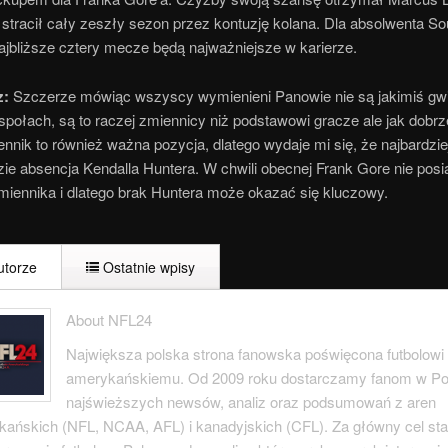
stracił cały zeszły sezon przez kontuzję kolana. Dla absolwenta So
ajbliższe cztery mecze będą najważniejsze w karierze.
z:
Szczerze mówiąc wszyscy wymienieni Panowie nie są jakimiś gw
społach, są to raczej zmiennicy niż podstawowi gracze ale jak dobr
nnik to również ważna pozycja, dlatego wydaje mi się, że najbardzie
zie absencja Kendalla Huntera. W chwili obecnej Frank Gore nie posi
miennika i dlatego brak Huntera może okazać się kluczowy.
torze
Ostatnie wpisy
About NFL24
Największa polska strona fanowska poświęcona futbolowi
amerykańskiemu. Od 2009 roku dostarczamy fanom w Po
najświeższych newsów, analiz oraz podsumowań z aren
ańskich (NFL, NCAA, AFL) i kanadyjskich (CFL). Za główny cel s