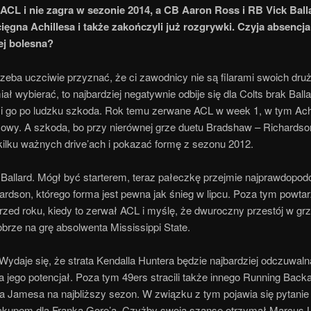
ACL i nie zagra w sezonie 2014, a CB Aaron Ross i RB Vick Ball
cięgna Achillesa i także zakończyli już rozgrywki. Czyja absencja
ej bolesna?
zeba uczciwie przyznać, że ci zawodnicy nie są filarami swoich druż
ł wybierać, to najbardziej negatywnie odbije się dla Colts brak Ball
mi go po ludzku szkoda. Rok temu zerwane ACL w week 1, w tym Achi
łowy. A szkoda, bo przy nierównej grze duetu Bradshaw – Richards
kilku ważnych drive’ach i pokazać formę z sezonu 2012.
:
Ballard. Mógł być starterem, teraz pałeczkę przejmie najprawdopodo
ardson, którego forma jest pewna jak śnieg w lipcu. Poza tym powtar
przed roku, kiedy to zerwał ACL i myślę, że dwuroczny przestój w grz
brze na grę absolwenta Mississippi State.
Wydaje się, że strata Kendalla Huntera będzie najbardziej odczuwaln
 jego potencjał. Poza tym 49ers stracili także innego Running Back
 Jamesa na najbliższy sezon. W związku z tym pojawia się pytanie 
ckupem dla Franka Gore’a. Czyżby swoją szansę otrzymał Marcus L