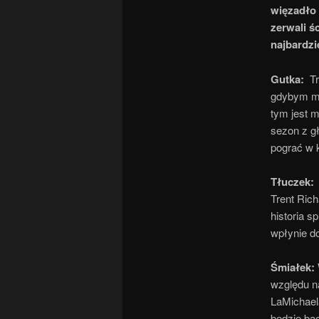
więzadło 
zerwali ś
najbardzi
Gutka:
Tr
gdybym mia
tym jest 
sezon z g
pograć w 
Tłuczek
Trent Rich
historia s
wpłynie do
Śmiałek:
względu na
LaMichaela
będzie ba