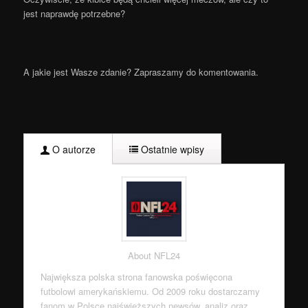
jest naprawdę potrzebne?
A jakie jest Wasze zdanie? Zapraszamy do komentowania.
O autorze
Ostatnie wpisy
About NFL24
Największa polska strona fanowska poświęcona
futbolowi amerykańskiemu. Od 2009 roku dostarczamy
fanom w Polsce najświeższych newsów, analiz oraz