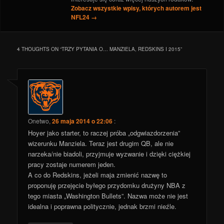
Zobacz wszystkie wpisy, których autorem jest
NFL24
→
4 THOUGHTS ON “
TRZY PYTANIA O… MANZIELA, REDSKINS I 2015
”
Onetwo
,
26 maja 2014 o 22:06
:
Hoyer jako starter, to raczej próba „odgwiazdorzenia”
wizerunku Manziela. Teraz jest drugim QB, ale nie
narzeka/nie biadoli, przyjmuje wyzwanie i dzięki ciężkiej
pracy zostaje numerem jeden.
A co do Redskins, jeżeli maja zmienić nazwę to
proponuję przejęcie byłego przydomku drużyny NBA z
tego miasta „Washington Bullets”. Nazwa może nie jest
idealna i poprawna politycznie, jednak brzmi nieźle.