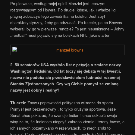
Po pierwsze, według mojej opinii Manziel jest lepszym
rozgrywającym od Hoyera. Po drugie, kibice, jak i władze ligi
pragną zobaczyć tego zawodnika na boisku. Jest zbyt
charakterystyczny, żeby go odrzucać. Po trzecie, po co Browns
wybierali by go w pierwszej rundzie? To jest nieuniknione – Johny
„Football” musi pojawić się na boiskach NFL, jako starter
2. 50 senatorów USA wysłało list z petycją o zmianę nazwy
Washington Redskins. Od lat toczy się debata w tej kwestii,
nazwa nie podoba się przedstawicielom ludności rdzennej
Stanów Zjednoczonych. Czy wg Ciebie pomysł ze zmianą
nazwy jest dobry i realny?
Tłuczek:
Znowu poprawność polityczna wkracza do sportu.
Pomysł jest bezsensowny , to tylko drużyna sportowa. Jeżeli
Senat chce pokazać, że szanuje Indian i chce odkupić swoje
winy za to, że Indianom niegdyś zabrano ziemie i tereny łowne, a
ich samych pozamykano w rezerwatach, to niech zrobi to
inaczej. Co do realności tego pomysłu, myślę że NFL i franczyza