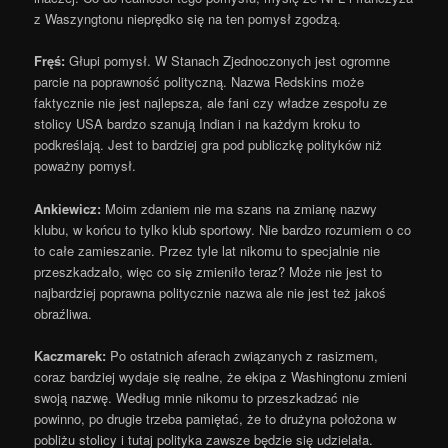
z Waszyngtonu nieprędko się na ten pomysł zgodzą.
Fręś:
Głupi pomysł. W Stanach Zjednoczonych jest ogromne
parcie na poprawność polityczną. Nazwa Redskins może
faktycznie nie jest najlepsza, ale fani czy władze zespołu ze
stolicy USA bardzo szanują Indian i na każdym kroku to
podkreślają. Jest to bardziej gra pod publiczkę polityków niż
poważny pomysł.
Ankiewicz:
Moim zdaniem nie ma szans na zmianę nazwy
klubu, w końcu to tylko klub sportowy. Nie bardzo rozumiem o co
to całe zamieszanie. Przez tyle lat nikomu to specjalnie nie
przeszkadzało, więc co się zmieniło teraz? Może nie jest to
najbardziej poprawna politycznie nazwa ale nie jest też jakoś
obraźliwa.
Kaczmarek:
Po ostatnich aferach związanych z rasizmem,
coraz bardziej wydaje się realne, że ekipa z Washingtonu zmieni
swoją nazwę. Według mnie nikomu to przeszkadzać nie
powinno, po drugie trzeba pamiętać, że to drużyna położona w
pobliżu stolicy i tutaj polityka zawsze będzie się udzielała.