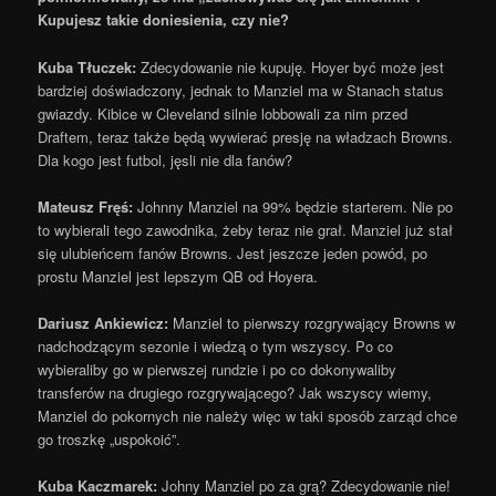
Kupujesz takie doniesienia, czy nie?
Kuba Tłuczek:
Zdecydowanie nie kupuję. Hoyer być może jest
bardziej doświadczony, jednak to Manziel ma w Stanach status
gwiazdy. Kibice w Cleveland silnie lobbowali za nim przed
Draftem, teraz także będą wywierać presję na władzach Browns.
Dla kogo jest futbol, jęsli nie dla fanów?
Mateusz Fręś:
Johnny Manziel na 99% będzie starterem. Nie po
to wybierali tego zawodnika, żeby teraz nie grał. Manziel już stał
się ulubieńcem fanów Browns. Jest jeszcze jeden powód, po
prostu Manziel jest lepszym QB od Hoyera.
Dariusz Ankiewicz:
Manziel to pierwszy rozgrywający Browns w
nadchodzącym sezonie i wiedzą o tym wszyscy. Po co
wybieraliby go w pierwszej rundzie i po co dokonywaliby
transferów na drugiego rozgrywającego? Jak wszyscy wiemy,
Manziel do pokornych nie należy więc w taki sposób zarząd chce
go troszkę „uspokoić”.
Kuba Kaczmarek:
Johny Manziel po za grą? Zdecydowanie nie!