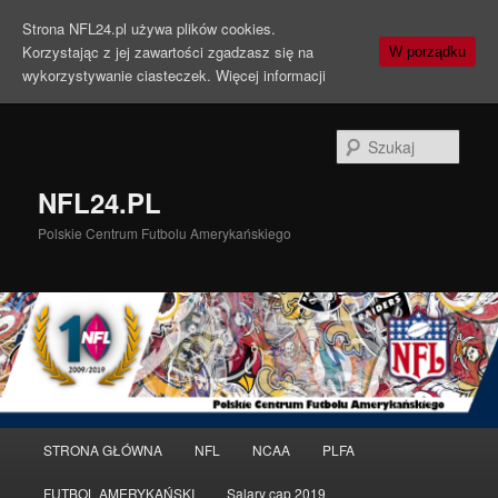
Strona NFL24.pl używa plików cookies.
Korzystając z jej zawartości zgadzasz się na
W porządku
wykorzystywanie ciasteczek.
Więcej informacji
Szuka
NFL24.PL
Polskie Centrum Futbolu Amerykańskiego
Menu
STRONA GŁÓWNA
NFL
NCAA
PLFA
Przeskocz
główne
FUTBOL AMERYKAŃSKI
Salary cap 2019