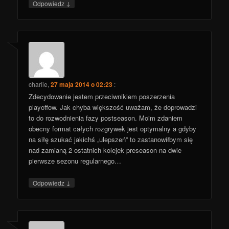
↓
Odpowiedz
charlie
,
27 maja 2014 o 02:23
:
Zdecydowanie jestem przeciwnikiem poszerzenia
playoffow. Jak chyba większość uważam, że doprowadzi
to do rozwodnienia fazy postseason. Moim zdaniem
obecny format całych rozgrywek jest optymalny a gdyby
na siłę szukać jakichś „ulepszeń” to zastanowiłbym się
nad zamianą 2 ostatnich kolejek preseason na dwie
pierwsze sezonu regularnego…
↓
Odpowiedz