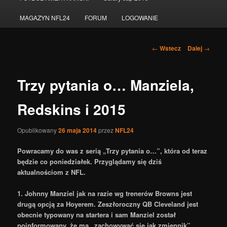
do
MAGAZYN NFL24
FORUM
LOGOWANIE
tekstu
Nawigacja
←
Wstecz
Dalej
→
po
wpisach
Trzy pytania o… Manziela,
Redskins i 2015
Opublikowany
26 maja 2014
przez
NFL24
Powracamy do was z serią „Trzy pytania o…”, która od teraz
będzie co poniedziałek. Przyglądamy się dziś
aktualnościom z NFL.
1. Johnny Manziel jak na razie wg trenerów Browns jest
drugą opcją za Hoyerem. Zeszłoroczny QB Cleveland jest
obecnie typowany na startera i sam Manziel został
poinformowany, że ma „zachowywać się jak zmiennik”.