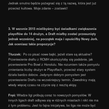
Jednak smutno będzie pożegnać się z tą nazwą, która jest już
przecież kultowa. Moje zdanie – zostawić!
3. W sezonie 2015 mielibyśmy być świadkami zwiększenia
playoffów do 14 drużyn, a Draft miałby zostać przesunięty
jednak wcześniej, na początek maja i opuściłby Nowy Jork.
Jak oceniasz takie propozycje?
Tłuczek:
Po co pisać nowe bajki, jeżeli stare są aktualne?
Przeniesienie draftu z RCMH skończyłoby się podobnie, jak
przeniesienie Pro Bowl z Honolulu. Nie rozumiem także pomysłu
zmieniania liczby drużyn w Playoffach, przecież stary system
działa bardzo dobrze. Jedynym dobrym pomysłem jest
przeniesienie Draftu na wcześniejszy termin. Zawodnicy mają
wtedy więcej czasu na zżycie się z resztą ekipy.
Fręś:
Władze ligi próbują coraz to nowszych pomysłów. W
innych ligach draft odbywa się w różnych miastach i nikt nie ma
z tym problemu. Jest to fajna inicjatywa, bo liga nie może być