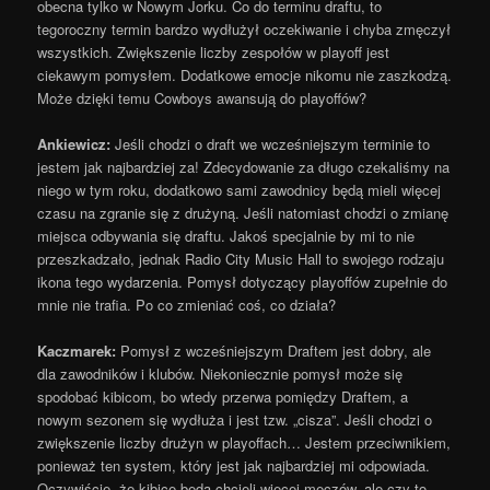
obecna tylko w Nowym Jorku. Co do terminu draftu, to
tegoroczny termin bardzo wydłużył oczekiwanie i chyba zmęczył
wszystkich. Zwiększenie liczby zespołów w playoff jest
ciekawym pomysłem. Dodatkowe emocje nikomu nie zaszkodzą.
Może dzięki temu Cowboys awansują do playoffów?
Ankiewicz:
Jeśli chodzi o draft we wcześniejszym terminie to
jestem jak najbardziej za! Zdecydowanie za długo czekaliśmy na
niego w tym roku, dodatkowo sami zawodnicy będą mieli więcej
czasu na zgranie się z drużyną. Jeśli natomiast chodzi o zmianę
miejsca odbywania się draftu. Jakoś specjalnie by mi to nie
przeszkadzało, jednak Radio City Music Hall to swojego rodzaju
ikona tego wydarzenia. Pomysł dotyczący playoffów zupełnie do
mnie nie trafia. Po co zmieniać coś, co działa?
Kaczmarek:
Pomysł z wcześniejszym Draftem jest dobry, ale
dla zawodników i klubów. Niekoniecznie pomysł może się
spodobać kibicom, bo wtedy przerwa pomiędzy Draftem, a
nowym sezonem się wydłuża i jest tzw. „cisza”. Jeśli chodzi o
zwiększenie liczby drużyn w playoffach… Jestem przeciwnikiem,
ponieważ ten system, który jest jak najbardziej mi odpowiada.
Oczywiście, że kibice będą chcieli więcej meczów, ale czy to