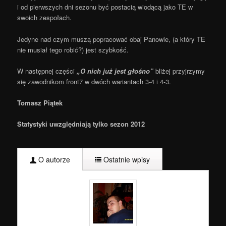
i od pierwszych dni sezonu być postacią wiodącą jako TE w
swoich zespołach.
Jedyne nad czym muszą popracować obaj Panowie, (a który TE
nie musiał tego robić?) jest szybkość.
W następnej części
„O nich już jest głośno”
bliżej przyjrzymy
się zawodnikom front7 w dwóch wariantach 3-4 i 4-3.
Tomasz Piątek
Statystyki uwzględniają tylko sezon 2012
O autorze
Ostatnie wpisy