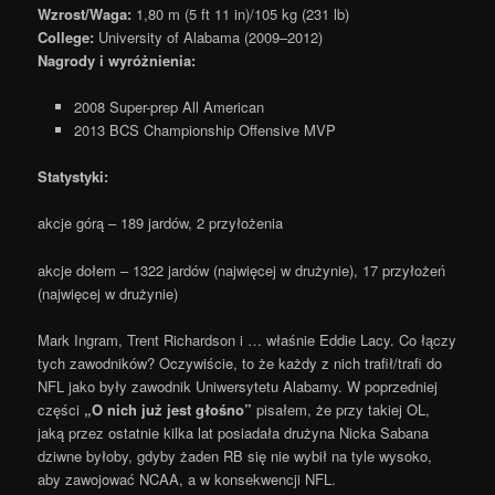
Wzrost/Waga:
1,80 m (5 ft 11 in)/105 kg (231 lb)
College:
University of Alabama (2009–2012)
Nagrody i wyróżnienia:
2008 Super-prep All American
2013 BCS Championship Offensive MVP
Statystyki:
akcje górą – 189 jardów, 2 przyłożenia
akcje dołem – 1322 jardów (najwięcej w drużynie), 17 przyłożeń
(najwięcej w drużynie)
Mark Ingram, Trent Richardson i … właśnie Eddie Lacy. Co łączy
tych zawodników? Oczywiście, to że każdy z nich trafił/trafi do
NFL jako były zawodnik Uniwersytetu Alabamy. W poprzedniej
części
„O nich już jest głośno”
pisałem, że przy takiej OL,
jaką przez ostatnie kilka lat posiadała drużyna Nicka Sabana
dziwne byłoby, gdyby żaden RB się nie wybił na tyle wysoko,
aby zawojować NCAA, a w konsekwencji NFL.