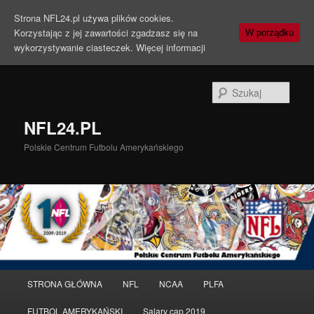
Strona NFL24.pl używa plików cookies.
Korzystając z jej zawartości zgadzasz się na
W porządku
wykorzystywanie ciasteczek.
Więcej informacji
Szuka
NFL24.PL
Polskie Centrum Futbolu Amerykańskiego
Menu
STRONA GŁÓWNA
NFL
NCAA
PLFA
Przeskocz
główne
FUTBOL AMERYKAŃSKI
Salary cap 2019