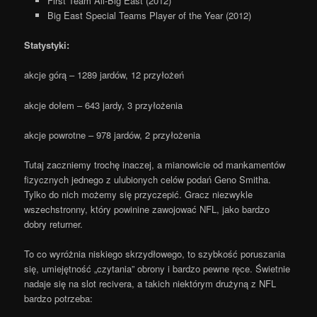
First Team All-Big East (2012)
Big East Special Teams Player of the Year (2012)
Statystyki:
akcje górą – 1289 jardów, 12 przyłożeń
akcje dołem – 643 jardy, 3 przyłożenia
akcje powrotne – 978 jardów, 2 przyłożenia
Tutaj zaczniemy trochę inaczej, a mianowicie od mankamentów
fizycznych jednego z ulubionych celów podań Geno Smitha.
Tylko do nich możemy się przyczepić. Gracz niezwykle
wszechstronny, który powinine zawojować NFL, jako bardzo
dobry returner.
To co wyróżnia niskiego skrzydłowego, to szybkość poruszania
się, umiejętność „czytania” obrony i bardzo pewne ręce. Świetnie
nadaje się na slot recivera, a takich niektórym drużyną z NFL
bardzo potrzeba: