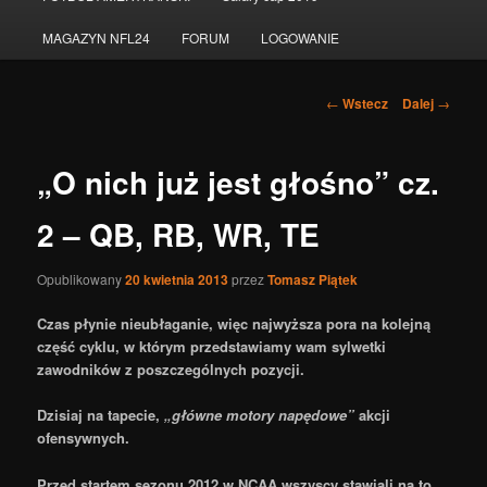
do
MAGAZYN NFL24
FORUM
LOGOWANIE
tekstu
Nawigacja
←
Wstecz
Dalej
→
po
wpisach
„O nich już jest głośno” cz.
2 – QB, RB, WR, TE
Opublikowany
20 kwietnia 2013
przez
Tomasz Piątek
Czas płynie nieubłaganie, więc najwyższa pora na kolejną
część cyklu, w którym przedstawiamy wam sylwetki
zawodników z poszczególnych pozycji.
Dzisiaj na tapecie,
„główne motory napędowe”
akcji
ofensywnych.
Przed startem sezonu 2012 w NCAA wszyscy stawiali na to,