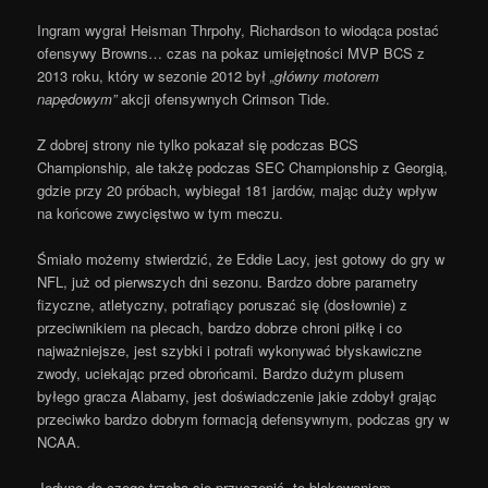
Ingram wygrał Heisman Thrpohy, Richardson to wiodąca postać
ofensywy Browns… czas na pokaz umiejętności MVP BCS z
2013 roku, który w sezonie 2012 był
„główny motorem
napędowym”
akcji ofensywnych Crimson Tide.
Z dobrej strony nie tylko pokazał się podczas BCS
Championship, ale takżę podczas SEC Championship z Georgią,
gdzie przy 20 próbach, wybiegał 181 jardów, mając duży wpływ
na końcowe zwycięstwo w tym meczu.
Śmiało możemy stwierdzić, że Eddie Lacy, jest gotowy do gry w
NFL, już od pierwszych dni sezonu. Bardzo dobre parametry
fizyczne, atletyczny, potrafiący poruszać się (dosłownie) z
przeciwnikiem na plecach, bardzo dobrze chroni piłkę i co
najważniejsze, jest szybki i potrafi wykonywać błyskawiczne
zwody, uciekając przed obrońcami. Bardzo dużym plusem
byłego gracza Alabamy, jest doświadczenie jakie zdobył grając
przeciwko bardzo dobrym formacją defensywnym, podczas gry w
NCAA.
Jedyne do czego trzeba się przyczepić, to blokowaniem