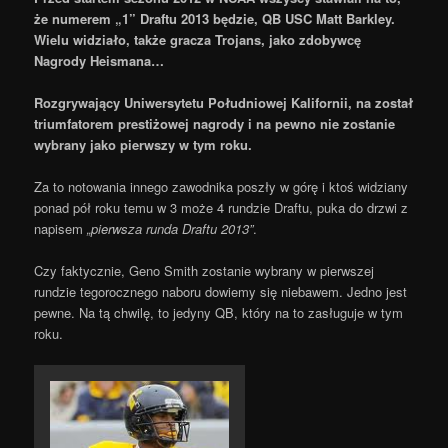
że numerem „1” Draftu 2013 będzie, QB USC Matt Barkley.
Wielu widziało, także gracza Trojans, jako zdobywcę
Nagrody Heismana…
Rozgrywający Uniwersytetu Południowej Kalifornii, na został
triumfatorem prestiżowej nagrody i na pewno nie zostanie
wybrany jako pierwszy w tym roku.
Za to notowania innego zawodnika poszły w górę i ktoś widziany
ponad pół roku temu w 3 może 4 rundzie Draftu, puka do drzwi z
napisem
„pierwsza runda Draftu 2013”
.
Czy faktycznie, Geno Smith zostanie wybrany w pierwszej
rundzie tegorocznego naboru dowiemy się niebawem. Jedno jest
pewne. Na tą chwilę, to jedyny QB, który na to zasługuje w tym
roku.