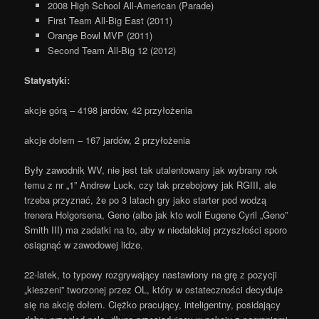
2008 High School All-American (Parade)
First Team All-Big East (2011)
Orange Bowl MVP (2011)
Second Team All-Big 12 (2012)
Statystyki:
akcje górą – 4198 jardów, 42 przyłożenia
akcje dołem – 167 jardów, 2 przyłożenia
Były zawodnik WV, nie jest tak utalentowany jak wybrany rok
temu z nr „1” Andrew Luck, czy tak przebojowy jak RGIII, ale
trzeba przyznać, że po 3 latach gry jako starter pod wodzą
trenera Holgorsena, Geno (albo jak kto woli Eugene Cyril „Geno”
Smith III) ma zadatki na to, aby w niedalekiej przyszłości sporo
osiągnąć w zawodowej lidze.
22-latek, to typowy rozgrywający nastawiony na grę z pozycji
„kieszeni” tworzonej przez OL, który w ostateczności decyduje
się na akcję dołem. Ciężko pracujący, inteligentny, posidający