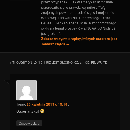
przez przypadek… jak w amerykańskim filmie i
przerodziło się w prawdziwą miłość." Wg
znajomych powinien urodzić się w innej strefie
czasowej. Fan warsztatu trenerskiego Dicka
LeBeau i Nicka Sabana. M.in. autor corocznego
cyklu na temat prospektów z NCAA: „O Nich już
jest głośno”.
Zobacz wszystkie wpisy, których autorem jest
Tomasz Piątek
→
1 THOUGHT ON “
„O NICH JUŻ JEST GŁOŚNO” CZ. 2 – QB, RB, WR, TE
”
Tomo
,
20 kwietnia 2013 o 19:18
:
Super artykuł
↓
Odpowiedz