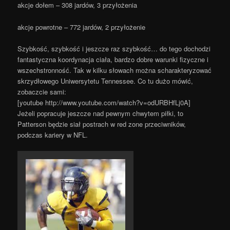
akcje dołem – 308 jardów, 3 przyłożenia
akcje powrotne – 772 jardów, 2 przyłożenie
Szybkość, szybkość i jeszcze raz szybkość… do tego dochodzi
fantastyczna koordynacja ciała, bardzo dobre warunki fizyczne i
wszechstronność. Tak w kilku słowach można scharakteryzować
skrzydłowego Uniwersytetu Tennessee. Co tu dużo mówić,
zobaczcie sami:
[youtube http://www.youtube.com/watch?v=odURBHfLj0A]
Jeżeli popracuje jeszcze nad pewnym chwytem piłki, to
Patterson będzie siał postrach w red zone przeciwników,
podczas kariery w NFL.