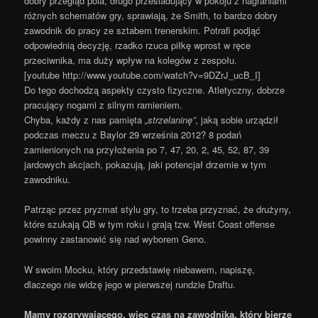
dobry przegląd pola, długo przesiadujący w pokoju z nagraniami
różnych schematów gry, sprawiają, że Smith, to bardzo dobry
zawodnik do pracy ze sztabem trenerskim. Potrafi podjąć
odpowiednią decyzję, rzadko rzuca piłkę wprost w ręce
przeciwnika, ma duży wpływ na kolegów z zespołu.
[youtube http://www.youtube.com/watch?v=9DZrJ_ucB_I]
Do tego dochodzą aspekty czysto fizyczne. Atletyczny, dobrze
pracujący nogami z silnym ramieniem.
Chyba, każdy z nas pamięta
„strzelaninę”
, jaką sobie urządził
podczas meczu z Baylor 29 września 2012? 8 podań
zamienionych na przyłożenia po 7, 47, 20, 2, 45, 52, 87, 39
jardowych akcjach, pokazują, jaki potencjał drzemie w tym
zawodniku.
Patrząc przez pryzmat stylu gry, to trzeba przyznać, że drużyny,
które szukają QB w tym roku i grają tzw. West Coast offense
powinny zastanowić się nad wyborem Geno.
W swoim Mocku, który przedstawię niebawem, napiszę,
dlaczego nie widzę jego w pierwszej rundzie Draftu.
Mamy rozgrywającego, więc czas na zawodnika, który bierze