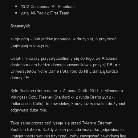
2012 Consensus All-American
2012 All-Pac-12 First Team
Statystyki:
akcje górą – 898 jardów (najwięcej w drużynie), 6 przyłożeń
(najwięcej w drużynie)
Ostatnimi czasy przyzwyczailiśmy się do tego, że Alabama
dostarcza nam bardzo dobrych zawodników z pozycji RB, a z
Uniwersytetów Notre Dame i Stanford do NFL trafiają bardzo
dobrzy TE.
Kyle Rudolph (Notre dame -> 2 runda Draftu 2011 -> Minnesota
Vikings) i Coby Fleener (Stanford -> 2 runda Draftu 2012 ->
Indianapolis Colts), to zawodnicy, którzy już w swoich drużynach
odgrywają duże role.
Taka sama przyszłość rysuje się przed Tylerem Eifertem i
Zachiem Ertzem. Każdy z nich posiada wszystko (odpowiednie
umiejętności i warunki fizyczne), żeby zawojować zawodową ligę