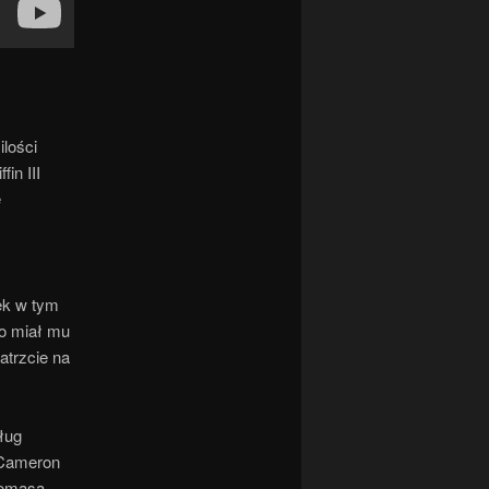
lości
in III
e
ek w tym
to miał mu
atrzcie na
dług
 Cameron
homasa