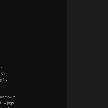
ch
 50
y i tym
roblemów z
ik w jego