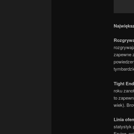
Największ
Rozgrywa
rozgrywają
zapewne z
powiedzen
tymbardzie
Tight End
roku zanot
to zapewn
wiek). Br
Linia ofe
statystyk
Erving, n