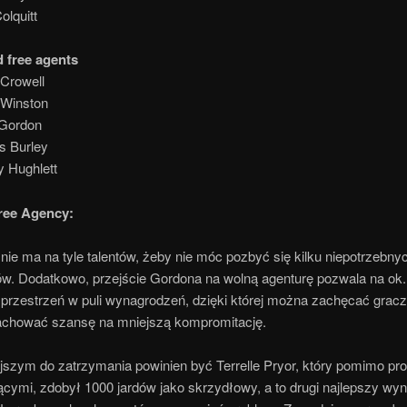
olquitt
d free agents
 Crowell
Winston
Gordon
 Burley
y Hughlett
ree Agency:
nie ma na tyle talentów, żeby nie móc pozbyć się kilku niepotrzebny
w. Dodatkowo, przejście Gordona na wolną agenturę pozwala na ok.
 przestrzeń w puli wynagrodzeń, dzięki której można zachęcać gracz
hować szansę na mniejszą kompromitację.
jszym do zatrzymania powinien być Terrelle Pryor, który pomimo p
cymi, zdobył 1000 jardów jako skrzydłowy, a to drugi najlepszy wyn