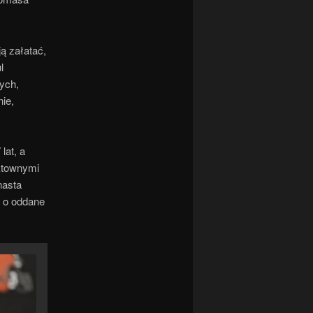
ją załatać,
l
ych,
ie,
lat, a
ektownymi
nasta
i o oddane