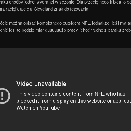
 braku choćby jednej wygranej w sezonie. Dla przeciętnego kibica to 
ma rację!), ale dla Cleveland znak do fetowania.
rócie można opisać kompletnego outsidera NFL, jednakże, jeśli ma a
nić los, to będzie miał duuuuuużo pracy (choć trudno z baraku zrob