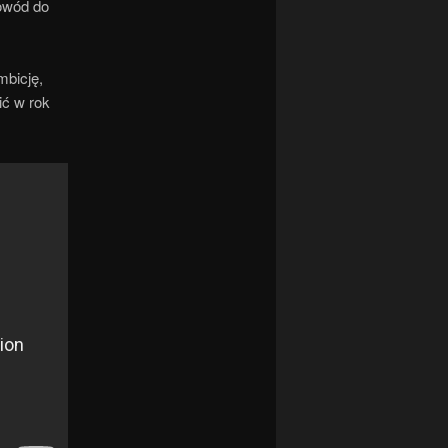
powód do
mbicję,
ić w rok