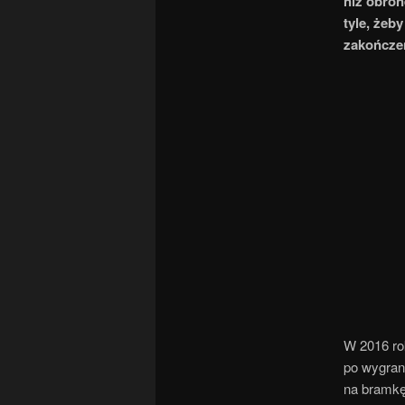
niż obron
tyle, żeb
zakończe
W 2016 ro
po wygran
na bramkę 