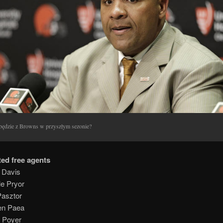
będzie z Browns w przyszłym sezonie?
ted free agents
 Davis
le Pryor
Pasztor
en Paea
 Poyer