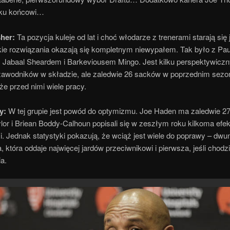
ę ku końcowi…
her:
Ta pozycja kuleje od lat i choć włodarze z trenerami starają się 
kie rozwiązania okazają się kompletnym niewypałem. Tak było z Pau
 Jabaal Sheardem i Barkeviousem Mingo. Jest kilku perspektywiczn
awodników w składzie, ale zaledwie 26 sacków w poprzednim sezon
że przed nimi wiele pracy.
y:
W tej grupie jest powód do optymizmu. Joe Haden ma zaledwie 27 
lor i Briean Boddy-Calhoun popisali się w zeszłym roku kilkoma ef
. Jednak statystyki pokazują, że wciąż jest wiele do poprawy – dwu
 która oddaje najwięcej jardów przeciwnikowi i pierwsza, jeśli chodz
a.