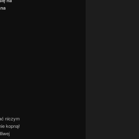
się na
 na
wać niczym
nie kopnął
liwej