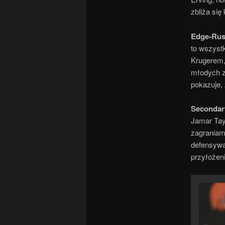
zbliża si
Edge-Rus
to wszyst
Krugerem,
młodych z
pokazuje, 
Secondar
Jamar Tay
zagraniami
defensywa,
przyłożeni