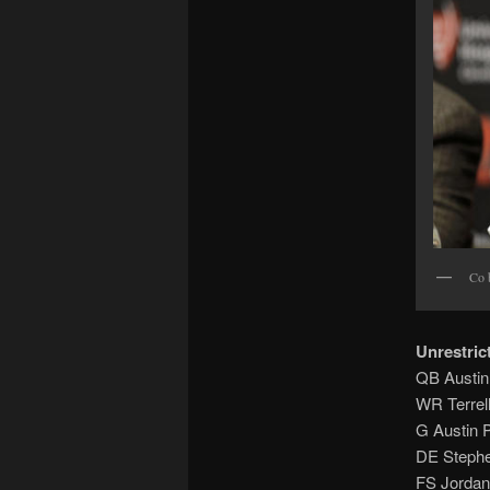
Co 
Unrestric
QB Austin
WR Terrel
G Austin 
DE Steph
FS Jordan