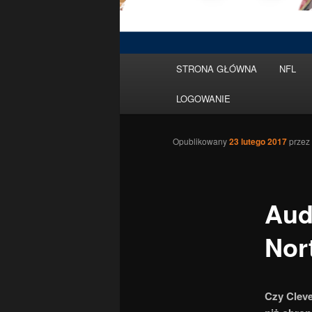
Menu
STRONA GŁÓWNA
NFL
Przeskocz
główne
LOGOWANIE
do
tekstu
Opublikowany
23 lutego 2017
przez
Aud
Nort
Czy Cleve