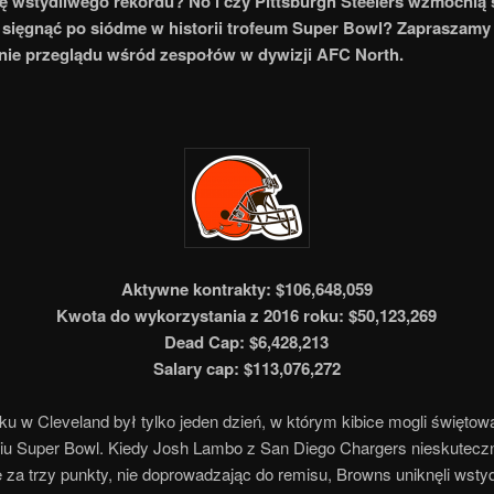
ę wstydliwego rekordu? No i czy Pittsburgh Steelers wzmocnią 
y sięgnąć po siódme w historii trofeum Super Bowl? Zapraszamy
nie przeglądu wśród zespołów w dywizji AFC North.
Aktywne kontrakty: $106,648,059
Kwota do wykorzystania z 2016 roku: $50,123,269
Dead Cap: $6,428,213
Salary cap: $113,076,272
ku w Cleveland był tylko jeden dzień, w którym kibice mogli święto
iu Super Bowl. Kiedy Josh Lambo z San Diego Chargers nieskutecz
za trzy punkty, nie doprowadzając do remisu, Browns uniknęli wstyd