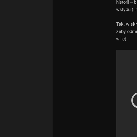
historii –
wstydu (i 
Tak, w sk
żeby odmie
willę).