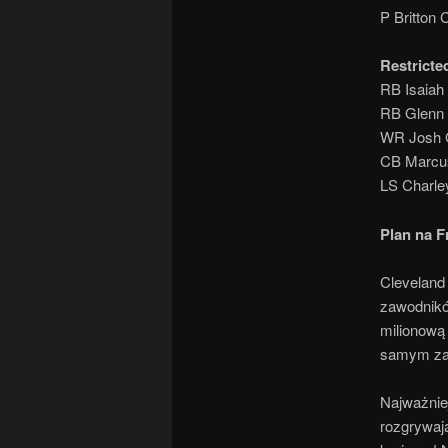
P Britton C
Restricte
RB Isaiah
RB Glenn 
WR Josh 
CB Marcus
LS Charle
Plan na F
Cleveland 
zawodnikó
milionową
samym zac
Najważnie
rozgrywają