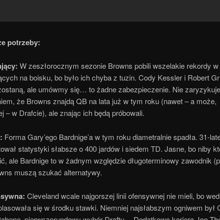
e potrzeby:
jący:
W zeszłorocznym sezonie Browns pobili wszelakie rekordy w i
cych na boisku, bo było ich chyba z tuzin. Cody Kessler i Robert Griff
ostaną, ale umówmy się… to żadne zabezpieczenie. Nie zaryzykuj
iem, że Browns znajdą QB na lata już w tym roku (nawet – a może,
j – w Drafcie), ale znając ich będą próbowali.
:
Forma Gary’ego Bardnige’a w tym roku diametralnie spadła. 31-lat
ował statystyki słabsze o 400 jardów i siedem TD. Jasne, bo niby k
ić, ale Bardnige to w żadnym względzie długoterminowy zawodnik (p
owns muszą szukać alternatywy.
nsywna:
Cleveland wcale najgorszej linii ofensywnej nie mieli, bo we
 plasowała się w środku stawki. Niemniej najsłabszym ogniwem był
otabene, pierwszorundowy wybór Draftu… Dodatkowo kariera Joe T