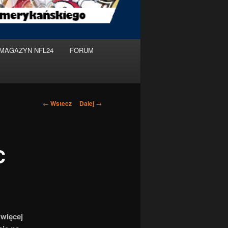
MAGAZYN NFL24
FORUM
Nawigacja
←
Wstecz
Dalej
→
po
wpisach
C
 więcej