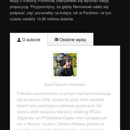
ekipy z Karoliny Północnej zdecydowali się wycofać swoją
propozycję. Przypomnijmy, że gdyby Normanowi udało się
podpisać „tag” pozostałby na kolejny rok w Panthers i w tym
czasie zarobiły 13.95 miliona dolarów.
O autorze
Ostatnie wpisy
About Dariusz Ankiewicz
Futbolem amerykańskim w pełnym wymiarze interesuje
się od sezonu 2009, wcześniej przez kilka sezonów
śledził tylko ważniejsze futbolowe wydarzenia. Od
sezonu 2009 związany również z redakcją NFL24.
Zagorzały fan Philadelphia Eagles choć sympatyzuje
też z Houston Texans i Oakland Raiders głównie ze
względu na sympatię do Sebastiana Janikowskiego.