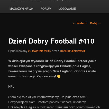
do
MAGAZYN NFL24
FORUM
LOGOWANIE
tekstu
Nawigacja
←
Wstecz
Dalej
→
po
wpisach
Dzień Dobry Football #410
Opublikowany
26 kwietnia 2016
przez
Dariusz Ankiewicz
W dzisiejszym wydaniu Dzień Dobry Football przeczytacie
wieści związane z rozgrywającym Philadelphia Eagles,
zawieszeniu rozgrywającego New England Patriots i wiele
innych informacji. Zapraszamy!
NFL
Stało się to o czym informowaliśmy już jakiś czas temu.
Rozgrywający Sam Bradford poprosił wczoraj włodarzy
Philadelphia Eagles o możliwość transferu oraz poinformował ich