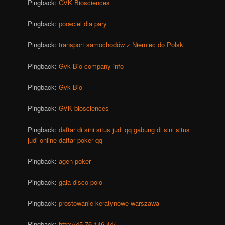
Pingback:
GVK Biosciences
Pingback:
poœciel dla pary
Pingback:
transport samochodów z Niemiec do Polski
Pingback:
Gvk Bio company info
Pingback:
Gvk Bio
Pingback:
GVK biosciences
Pingback:
daftar di sini situs judi qq gabung di sini situs
judi online daftar poker qq
Pingback:
agen poker
Pingback:
gala disco polo
Pingback:
prostowanie keratynowe warszawa
Pingback:
http://45.76.146.44/