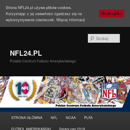
Strona NFL24.pl używa plików cookies.
Korzystając z jej zawartości zgadzasz się na
W porządku
wykorzystywanie ciasteczek.
Więcej informacji
Szuka
NFL24.PL
Polskie Centrum Futbolu Amerykańskiego
Menu
STRONA GŁÓWNA
NFL
NCAA
PLFA
Przeskocz
główne
FUTBOL AMERYKAŃSKI
Salary cap 2019