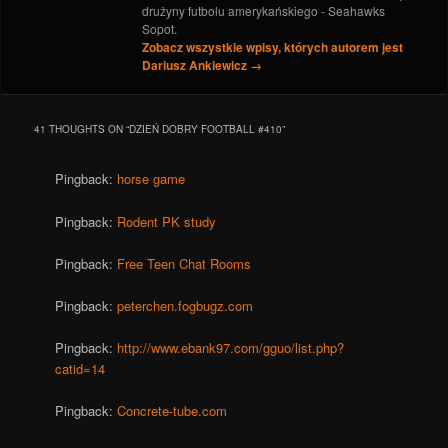
drużyny futbolu amerykańskiego - Seahawks
Sopot.
Zobacz wszystkie wpisy, których autorem jest
Dariusz Ankiewicz
→
41 THOUGHTS ON “
DZIEŃ DOBRY FOOTBALL #410
”
Pingback:
horse game
Pingback:
Rodent PK study
Pingback:
Free Teen Chat Rooms
Pingback:
peterchen.fogbugz.com
Pingback:
http://www.ebank97.com/gguo/list.php?
catid=14
Pingback:
Concrete-tube.com