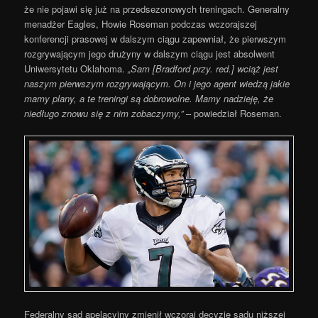
że nie pojawi się już na przedsezonowych treningach. Generalny
menadżer Eagles, Howie Roseman podczas wczorajszej
konferencji prasowej w dalszym ciągu zapewniał, że pierwszym
rozgrywającym jego drużyny w dalszym ciągu jest absolwent
Uniwersytetu Oklahoma.
„Sam [Bradford przy. red.] wciąż jest
naszym pierwszym rozgrywającym. On i jego agent wiedzą jakie
mamy plany, a te treningi są dobrowolne. Mamy nadzieję, że
niedługo znowu się z nim zobaczymy,”
– powiedział Roseman.
Federalny sąd apelacyjny zmienił wczoraj decyzję sądu niższej