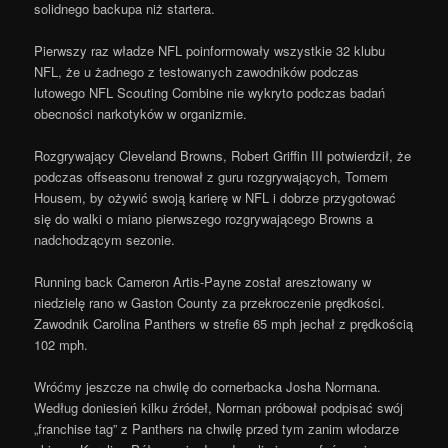
solidnego backupa niż startera.
Pierwszy raz władze NFL poinformowały wszystkie 32 klubu
NFL, że u żadnego z testowanych zawodników podczas
lutowego NFL Scouting Combine nie wykryto podczas badań
obecności narkotyków w organizmie.
Rozgrywający Cleveland Browns, Robert Griffin III potwierdził, że
podczas offseasonu trenował z guru rozgrywających, Tomem
Housem, by ożywić swoją karierę w NFL i dobrze przygotować
się do walki o miano pierwszego rozgrywającego Browns a
nadchodzącym sezonie.
Running back Cameron Artis-Payne został aresztowany w
niedzielę rano w Gaston County za przekroczenie prędkości.
Zawodnik Carolina Panthers w strefie 65 mph jechał z prędkością
102 mph.
Wróćmy jeszcze na chwilę do cornerbacka Josha Normana.
Według doniesień kilku źródeł, Norman próbował podpisać swój
„franchise tag” z Panthers na chwilę przed tym zanim włodarze