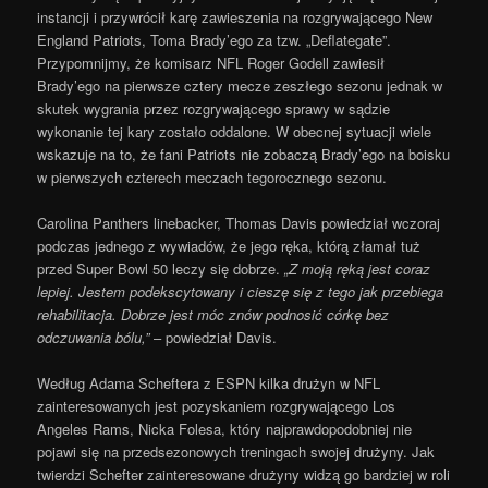
instancji i przywrócił karę zawieszenia na rozgrywającego New
England Patriots, Toma Brady’ego za tzw. „Deflategate”.
Przypomnijmy, że komisarz NFL Roger Godell zawiesił
Brady’ego na pierwsze cztery mecze zeszłego sezonu jednak w
skutek wygrania przez rozgrywającego sprawy w sądzie
wykonanie tej kary zostało oddalone. W obecnej sytuacji wiele
wskazuje na to, że fani Patriots nie zobaczą Brady’ego na boisku
w pierwszych czterech meczach tegorocznego sezonu.
Carolina Panthers linebacker, Thomas Davis powiedział wczoraj
podczas jednego z wywiadów, że jego ręka, którą złamał tuż
przed Super Bowl 50 leczy się dobrze.
„Z moją ręką jest coraz
lepiej. Jestem podekscytowany i cieszę się z tego jak przebiega
rehabilitacja. Dobrze jest móc znów podnosić córkę bez
odczuwania bólu,”
– powiedział Davis.
Według Adama Scheftera z ESPN kilka drużyn w NFL
zainteresowanych jest pozyskaniem rozgrywającego Los
Angeles Rams, Nicka Folesa, który najprawdopodobniej nie
pojawi się na przedsezonowych treningach swojej drużyny. Jak
twierdzi Schefter zainteresowane drużyny widzą go bardziej w roli