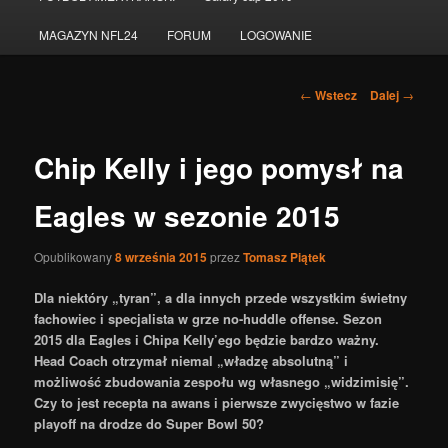
do
MAGAZYN NFL24
FORUM
LOGOWANIE
tekstu
Nawigacja
←
Wstecz
Dalej
→
po
wpisach
Chip Kelly i jego pomysł na
Eagles w sezonie 2015
Opublikowany
8 września 2015
przez
Tomasz Piątek
Dla niektóry „tyran”, a dla innych przede wszystkim świetny
fachowiec i specjalista w grze no-huddle offense. Sezon
2015 dla Eagles i Chipa Kelly’ego będzie bardzo ważny.
Head Coach otrzymał niemal „władzę absolutną” i
możliwość zbudowania zespołu wg własnego „widzimisię”.
Czy to jest recepta na awans i pierwsze zwycięstwo w fazie
playoff na drodze do Super Bowl 50?