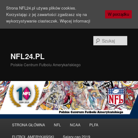
Strona NFL24.pl używa plików cookies.
Korzystając z jej zawartości zgadzasz się na
W porządku
wykorzystywanie ciasteczek.
Więcej informacji
Szuka
NFL24.PL
Polskie Centrum Futbolu Amerykańskiego
Menu
STRONA GŁÓWNA
NFL
NCAA
PLFA
Przeskocz
główne
FUTBOL AMERYKAŃSKI
Salary cap 2019