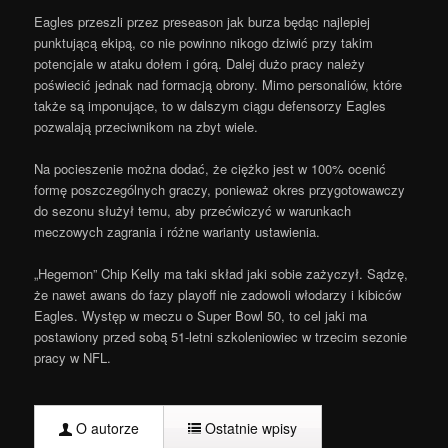
Eagles przeszli przez preseason jak burza będąc najlepiej
punktującą ekipą, co nie powinno nikogo dziwić przy takim
potencjale w ataku dołem i górą. Dalej dużo pracy należy
poświecić jednak nad formacją obrony. Mimo personaliów, które
także są imponujące, to w dalszym ciągu defensorzy Eagles
pozwalają przeciwnikom na zbyt wiele.
Na pocieszenie można dodać, że ciężko jest w 100% ocenić
formę poszczególnych graczy, ponieważ okres przygotowawczy
do sezonu służył temu, aby przećwiczyć w warunkach
meczowych zagrania i różne warianty ustawienia.
„Hegemon” Chip Kelly ma taki skład jaki sobie zażyczył. Sądzę,
że nawet awans do fazy playoff nie zadowoli włodarzy i kibiców
Eagles. Występ w meczu o Super Bowl 50, to cel jaki ma
postawiony przed sobą 51-letni szkoleniowiec w trzecim sezonie
pracy w NFL.
O autorze
Ostatnie wpisy