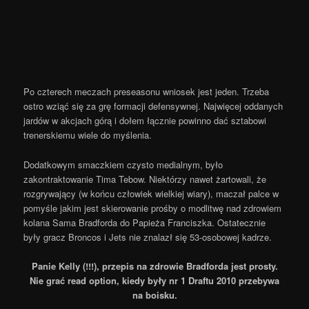
Po czterech meczach preseasonu wniosek jest jeden. Trzeba
ostro wziąć się za grę formacji defensywnej. Najwięcej oddanych
jardów w akcjach górą i dołem łącznie powinno dać sztabowi
trenerskiemu wiele do myślenia.
Dodatkowym smaczkiem czysto medialnym, było
zakontraktowanie Tima Tebow. Niektórzy nawet żartowali, że
rozgrywający (w końcu człowiek wielkiej wiary), maczał palce w
pomyśle jakim jest skierowanie prośby o modlitwę nad zdrowiem
kolana Sama Bradforda do Papieża Franciszka. Ostatecznie
były gracz Broncos i Jets nie znalazł się 53-osobowej kadrze.
Panie Kelly (!!!), przepis na zdrowie Bradforda jest prosty.
Nie grać read option, kiedy były nr 1 Draftu 2010 przebywa
na boisku.