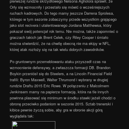
pierwszej rundzie skrzydłowego Nelsona Agholora sprawił, że
Orły się wzmocniły i przestało się mówić o wcześniejszych
ruchach kadrowych. Do tego mamy jeszcze Darrena Sprolesa,
którego w tym sezonie zobaczymy przede wszystkim grającego
jako slot recivera i utalentowanego Jordana Matthewsa, który
pokazał swój potencjał rok temu. Nie można, także zapomnieć o
graczach takich jak Brent Celek, czy Riley Cooper i śmiało
można stwierdzić, że na chwilę obecną nie ma ekipy w NFL,
której atak rozłoży się na tak wielu dobrych zawodników.
Po gruntownym przemeblowaniu ataku przyszedł czas na
wzmocnienie defensywy, a zwłaszcza formacji DB. Brandon
Boykin przeniósł się do Steelers, a na Lincoln Financial Field
trafili: Byron Maxwell, Walter Thrumond i wybrany w drugiej
rundzie Draftu 2015 Eric Rowe. W połączeniu z Malcolmem
Jenkinsem mamy na papierze formację, która na tle innych
powinna plasować się minimum w środku stawki jeżeli chodzi o
obronę przeciwko podaniom w sezonie 2015. Sztab trenerski i
kibice pewnie życzą sobie, aby gra w obronie akcji górą
wyglądała tak: