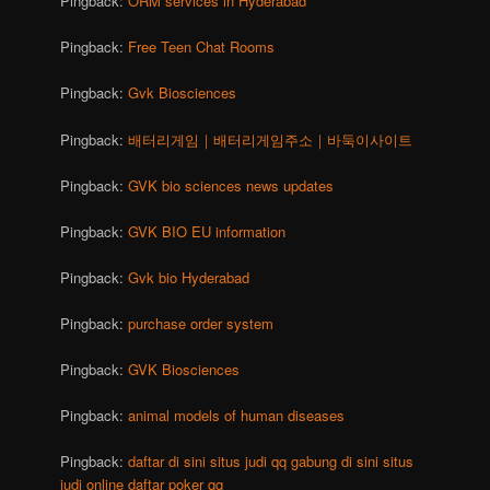
Pingback:
ORM services in Hyderabad
Pingback:
Free Teen Chat Rooms
Pingback:
Gvk Biosciences
Pingback:
배터리게임｜배터리게임주소｜바둑이사이트
Pingback:
GVK bio sciences news updates
Pingback:
GVK BIO EU information
Pingback:
Gvk bio Hyderabad
Pingback:
purchase order system
Pingback:
GVK Biosciences
Pingback:
animal models of human diseases
Pingback:
daftar di sini situs judi qq gabung di sini situs
judi online daftar poker qq