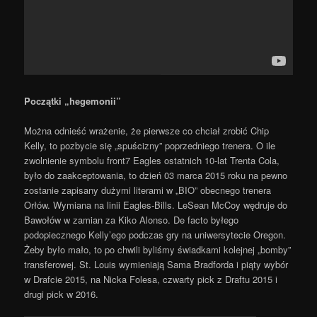
Początki „hegemonii”
Można odnieść wrażenie, że pierwsze co chciał zrobić Chip
Kelly, to pozbycie się „spuścizny” poprzedniego trenera. O ile
zwolnienie symbolu front7 Eagles ostatnich 10-lat Trenta Cola,
było do zaakceptowania, to dzień 03 marca 2015 roku na pewno
zostanie zapisany dużymi literami w „BIO” obecnego trenera
Orłów. Wymiana na linii Eagles-Bills. LeSean McCoy wędruje do
Bawołów w zamian za Kiko Alonso. De facto byłego
podopiecznego Kelly’ego podczas gry na uniwersytecie Oregon.
Żeby było mało, to po chwili byliśmy świadkami kolejnej „bomby”
transferowej. St. Louis wymieniają Sama Bradforda i piąty wybór
w Drafcie 2015, na Nicka Folesa, czwarty pick z Draftu 2015 i
drugi pick w 2016.