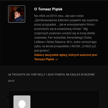
8 września 2015
DZIEŃ DOBRY FOOTBALL #261
- 23 sierpnia 2015
O Tomasz Piątek
Na nfl24 od 2010 roku. Jak sam mówi:
„Zainteresowanie futbolem pojawiło się zupełnie
przez przypadek… jak w amerykańskim filmie i
przerodziło się w prawdziwą miłość." Wg
znajomych powinien urodzić się w innej strefie
czasowej. Fan warsztatu trenerskiego Dicka
LeBeau i Nicka Sabana. M.in. autor corocznego
cyklu na temat prospektów z NCAA: „O Nich już
jest głośno”.
Zobacz wszystkie wpisy, których autorem jest
Tomasz Piątek
→
38 THOUGHTS ON “
CHIP KELLY I JEGO POMYSŁ NA EAGLES W SEZONIE
2015
”