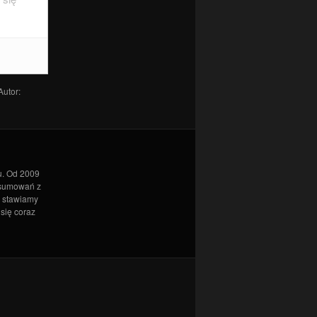
019
 Autor:
u. Od 2009
dsumowań z
l stawiamy
 się coraz