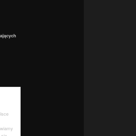
iających
lsce
tawiamy
 się