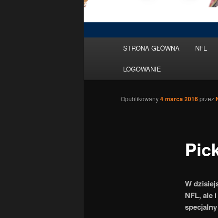
Menu
STRONA GŁÓWNA
NFL
Przeskocz
główne
LOGOWANIE
do
tekstu
Opublikowany
4 marca 2016
przez
Pic
W dzisiej
NFL, ale 
specjalny