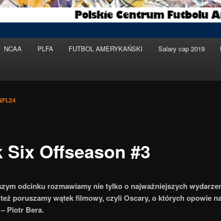
NCAA
PLFA
FUTBOL AMERYKAŃSKI
Salary cap 2019
NFL24
k Six Offseason #3
szym odcinku rozmawiamy nie tylko o najważniejszych wydarze
i też poruszamy wątek filmowy, czyli Oscary, o których opowie n
 – Piotr Bera.