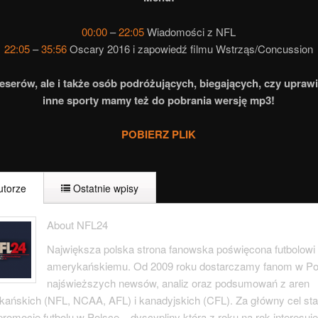
00:00
–
22:05
Wiadomości z NFL
22:05
–
35:56
Oscary 2016 i zapowiedź filmu Wstrząs/Concussion
eserów, ale i także osób podróżujących, biegających, czy upraw
inne sporty mamy też do pobrania wersję mp3!
POBIERZ PLIK
torze
Ostatnie wpisy
About NFL24
Największa polska strona fanowska poświęcona futbolowi
amerykańskiemu. Od 2009 roku dostarczamy fanom w Po
najświeższych newsów, analiz oraz podsumowań z aren
ańskich (NFL, NCAA, AFL) i kanadyjskich (CFL). Za główny cel s
promocję futbolu w Polsce – dyscypliny którą z roku na rok interesuje