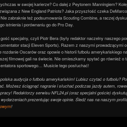
otychczas w swojej karierze? Co dalej z Peytonem Manningiem? Kolej
związana z New England Patriots? Jaka przyszłość czeka DeMarco
 Nie zabraknie też podsumowania Scouting Combine, a raczej dyskus
o istnienia i porównaniu go do Pro Day.
gość specjalny, czyli Piotr Bera (były redaktor naczelny naszego por
 komentator stacji Eleven Sports). Razem z naszymi prowadzącymi 
e rozdanie Oscarów oraz opowie o historii futbolu amerykańskiego n
szej filmowej gali na świecie. Nie omieszkamy spytać go również o 
entatora sportowego… Musicie tego posłuchać!
 polska audycja o futbolu amerykańskim! Lubisz czytać o futbolu? P
ać. Możesz ściągnąć nagranie i słuchać podczas jazdy autem, rowe
pracy! Redaktorzy serwisu NFL24.pl (oraz specjalni goście) dyskutu
 wydarzeniach prezentując swoje opinie. Śledź nas na naszym profil
’owym
!