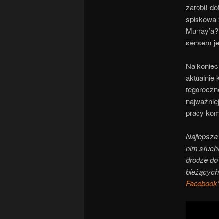
zarobił d
spiskowa 
Murray’a?
sensem jeg
Na koniec 
aktualnie
tegoroczn
najważniej
pracy kom
Najlepsza
nim słuch
drodze do 
bieżących
Facebook