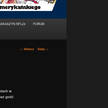
MAGAZYN NFL24
FORUM
Nawigacja
←
Wstecz
Dalej
→
po
wpisach
niach w
asz gość