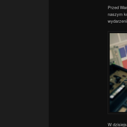
Przed Wam
naszym kr
wydarzeni
W dzisiej