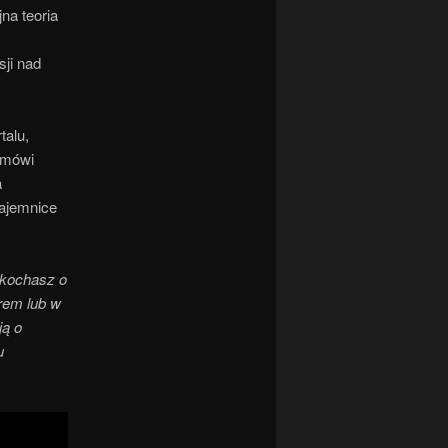
na teoria
ji nad
talu,
omówi
a
tajemnice
okochasz o
rem lub w
ją o
u