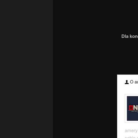
Dla kon
O au
ameryk
sobie 