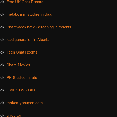
ack:
Free UK Chat Rooms
ack:
metabolism studies in drug
ack:
Pharmacokinetic Screening in rodents
ack:
lead generation in Alberta
ack:
Teen Chat Rooms
ack:
Share Movies
ack:
PK Studies in rats
ack:
DMPK GVK BIO
ack:
makemycoupon.com
ack:
unicc tor