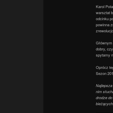
Karol Pot
warsztat b
odcinku p
powinna z
zrewolucj
Głównym d
dobry, cz
spytamy n
Oprócz te
Sezon 201
Najlepsza
nim słuch
drodze do 
bieżących