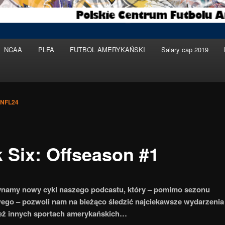
NCAA
PLFA
FUTBOL AMERYKAŃSKI
Salary cap 2019
NFL24
k Six: Offseason #1
namy nowy cykl naszego podcastu, który – pomimo sezonu
go – pozwoli nam na bieżąco śledzić najciekawsze wydarzenia
ież innych sportach amerykańskich…