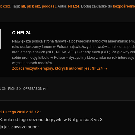
 zera do Bohatera
ickSix
. Tagi:
nfl
,
pick six
- 11 kwietnia 2019
,
podcast
. Autor:
NFL24
. Dodaj zakładkę do
bezpośredni
blemy techniczne!!!
- 1 kwietnia 2019
 North – analiza salary cap
- 12 marca 2019
O NFL24
Największa polska strona fanowska poświęcona futbolowi amerykańskiem
roku dostarczamy fanom w Polsce najświeższych newsów, analiz oraz po
aren amerykańskich (NFL, NCAA, AFL) i kanadyjskich (CFL). Za główny ce
sobie promocję futbolu w Polsce – dyscypliny którą z roku na rok interesuje
więcej naszych rodaków.
Zobacz wszystkie wpisy, których autorem jest NFL24
→
 ON “
PICK SIX: OFFSEASON #1
”
,
21 lutego 2016 o 13:12
:
Karolu od tego sezonu dogrywki w Nhl gra się 3 vs 3
ja jak zawsze super