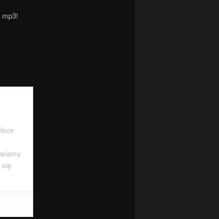
ę mp3!
lsce
tawiamy
 się
019