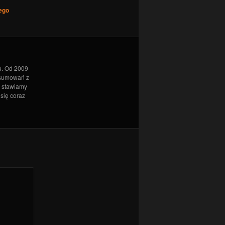
ego
u. Od 2009
dsumowań z
l stawiamy
 się coraz