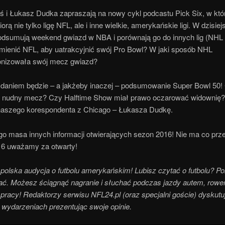
aś i Łukasz Dudka zapraszają na nowy cykl podcastu Pick Six, w kt
iorą nie tylko ligę NFL, ale i inne wielkie, amerykańskie ligi. W dzisie
odsumują weekend gwiazd w NBA i porównają go do innych lig (NHL 
mienić NFL, aby uatrakcyjnić swój Pro Bowl? W jaki sposób NHL
onizowała swój mecz gwiazd?
aniem będzie – a jakżeby inaczej – podsumowanie Super Bowl 50! 
y nudny mecz? Czy Halftime Show miał prawo oczarować widownię?
aszego korespondenta z Chicago – Łukasza Dudkę.
go masa innych informacji otwierających sezon 2016! Nie ma co pr
6 uważamy za otwarty!
 polska audycja o futbolu amerykańskim! Lubisz czytać o futbolu? P
ać. Możesz ściągnąć nagranie i słuchać podczas jazdy autem, rowe
pracy! Redaktorzy serwisu NFL24.pl (oraz specjalni goście) dyskutu
 wydarzeniach prezentując swoje opinie.