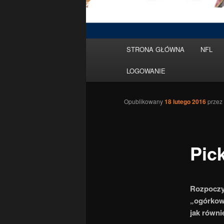
Menu
STRONA GŁÓWNA
NFL
Przeskocz
główne
LOGOWANIE
do
tekstu
Opublikowany
18 lutego 2016
przez
Pic
Rozpoczy
„ogórkowe
jak równ