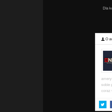
Dla k
O au
ameryk
sobie 
coraz 
Da 
Dra