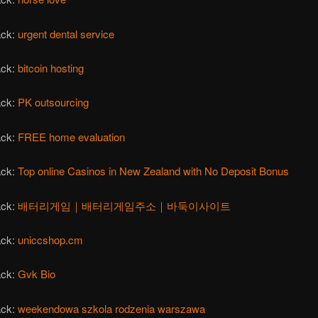
ack:
urgent dental service
ack:
bitcoin hosting
ack:
PK outsourcing
ack:
FREE home evaluation
ack:
Top online Casinos in New Zealand with No Deposit Bonus
ack:
배터리게임｜배터리게임주소｜바둑이사이트
ack:
uniccshop.cm
ack:
Gvk Bio
ack:
weekendowa szkola rodzenia warszawa