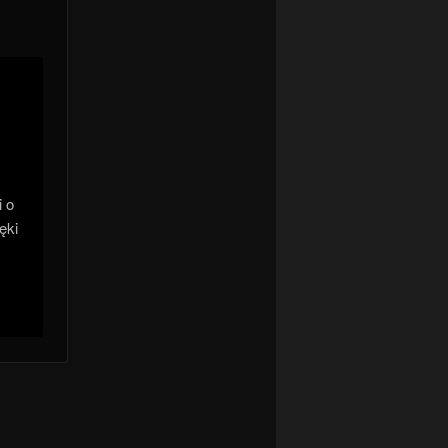
i o
ęki