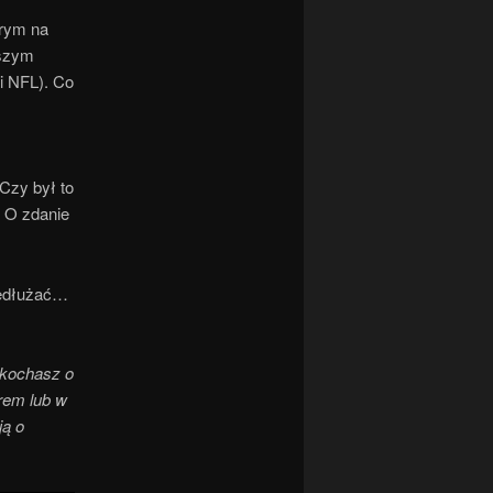
órym na
jszym
i NFL). Co
Czy był to
 O zdanie
zedłużać…
okochasz o
rem lub w
ją o