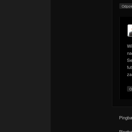
Odpo
Wi
na
Se
fu
za
O
Pingb
Pingb