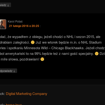
↓
wiedz
Karol Potaś
,
21 lutego 2016 o 20:25
:
dać, że wypadłem z obiegu, jeżeli chodzi o NHL i sezon 2015, ale
drabiam zaległości.
Już we wtorek będzie m.in. o NHL Stadium
ries i spotkaniu Minnesota Wild – Chicago Blackhawks. Jeżeli chodz
tbol amerykański to na 99% będzie też z nami gość specjalny.
Dzi
 miłe słowa, pozdrawiam!
↓
dpowiedz
ack:
Digital Marketing Company
ack:
horse love