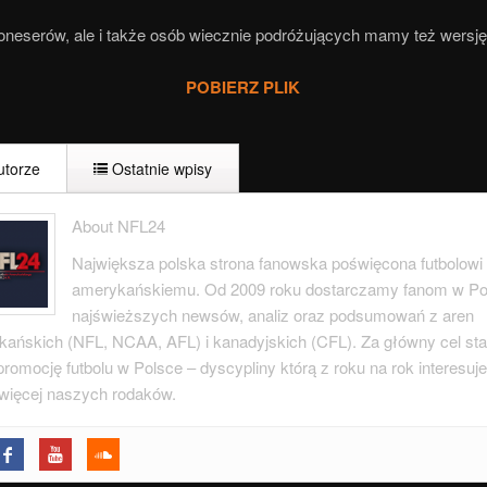
oneserów, ale i także osób wiecznie podróżujących mamy też wersj
POBIERZ PLIK
torze
Ostatnie wpisy
About NFL24
Największa polska strona fanowska poświęcona futbolowi
amerykańskiemu. Od 2009 roku dostarczamy fanom w Po
najświeższych newsów, analiz oraz podsumowań z aren
ańskich (NFL, NCAA, AFL) i kanadyjskich (CFL). Za główny cel s
promocję futbolu w Polsce – dyscypliny którą z roku na rok interesuje
więcej naszych rodaków.
Bears 1985, czyli jak Grabowscy i ich wąsy podbili USA
- 11 maja 2
ft 2017 i Draft Fest w Baltimore
- 12 kwietnia 2019