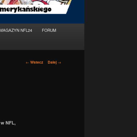
MAGAZYN NFL24
FORUM
Nawigacja
←
Wstecz
Dalej
→
po
wpisach
 w NFL,