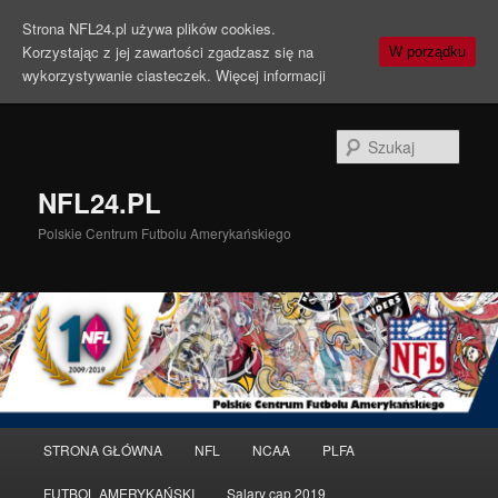
Strona NFL24.pl używa plików cookies.
Korzystając z jej zawartości zgadzasz się na
W porządku
wykorzystywanie ciasteczek.
Więcej informacji
Szuka
NFL24.PL
Polskie Centrum Futbolu Amerykańskiego
Menu
STRONA GŁÓWNA
NFL
NCAA
PLFA
Przeskocz
główne
FUTBOL AMERYKAŃSKI
Salary cap 2019