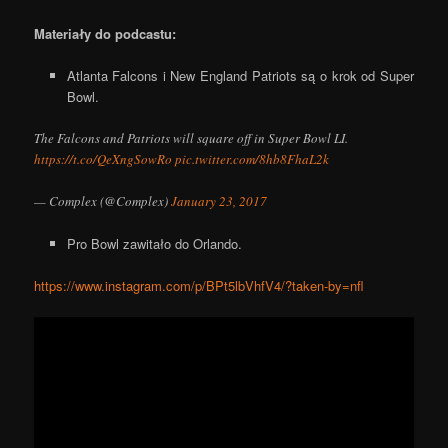
Materiały do podcastu:
Atlanta Falcons i New England Patriots są o krok od Super
Bowl.
The Falcons and Patriots will square off in Super Bowl LI.
https://t.co/QeXngSowRo
pic.twitter.com/8hb8FhaL2k
— Complex (@Complex)
January 23, 2017
Pro Bowl zawitało do Orlando.
https://www.instagram.com/p/BPt5lbVhfV4/?taken-by=nfl