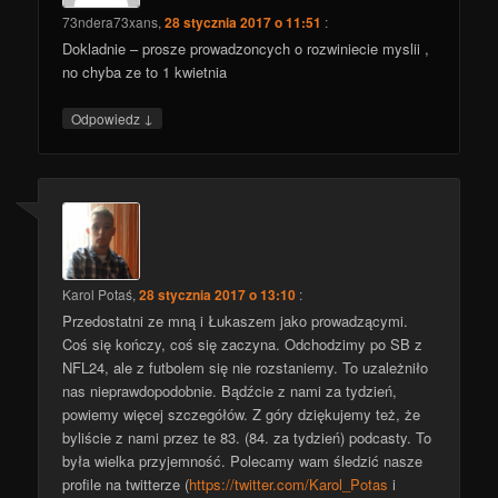
73ndera73xans
,
28 stycznia 2017 o 11:51
:
Dokladnie – prosze prowadzoncych o rozwiniecie myslii ,
no chyba ze to 1 kwietnia
↓
Odpowiedz
Karol Potaś
,
28 stycznia 2017 o 13:10
:
Przedostatni ze mną i Łukaszem jako prowadzącymi.
Coś się kończy, coś się zaczyna. Odchodzimy po SB z
NFL24, ale z futbolem się nie rozstaniemy. To uzależniło
nas nieprawdopodobnie. Bądźcie z nami za tydzień,
powiemy więcej szczegółów. Z góry dziękujemy też, że
byliście z nami przez te 83. (84. za tydzień) podcasty. To
była wielka przyjemność. Polecamy wam śledzić nasze
profile na twitterze (
https://twitter.com/Karol_Potas
i