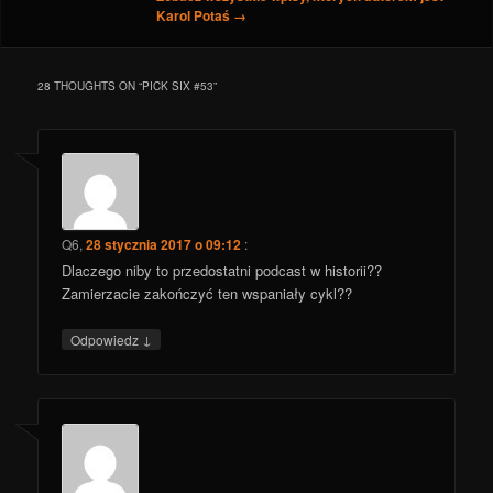
Karol Potaś
→
28 THOUGHTS ON “
PICK SIX #53
”
Q6
,
28 stycznia 2017 o 09:12
:
Dlaczego niby to przedostatni podcast w historii??
Zamierzacie zakończyć ten wspaniały cykl??
↓
Odpowiedz