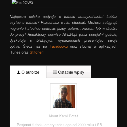
Najlepsza polska audycja o futbolu amerykańskim! Lubisz
czytać o futbolu? Pokochasz o nim słuchać. Możesz ściągnąć
nagranie i słuchać podczas jazdy autem, rowerem lub w drodze
do pracy! Redaktorzy serwisu NFL24.pl (oraz specjalni goście)
dyskutują o bieżących wydarzeniach prezentując swoje
opinie.
Śledź nas na
Facebooku
oraz słuchaj w aplikacjach
iTunes oraz
Stitcher
!
O autorze
Ostatnie wpisy
About Karol Potaś
Pasjonat futbolu amerykańskiego od 2009 roku i SB