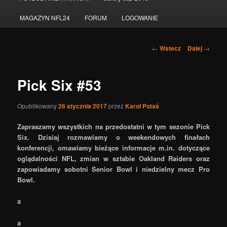
do
MAGAZYN NFL24
FORUM
LOGOWANIE
tekstu
Nawigacja
←
Wstecz
Dalej
→
po
wpisach
Pick Six #53
Opublikowany
26 stycznia 2017
przez
Karol Potaś
Zapraszamy wszystkich na przedostatni w tym sezonie Pick
Six. Dzisiaj rozmawiamy o weekendowych finałach
konferencji, omawiamy bieżące informacje m.in. dotyczące
oglądalności NFL, zmian w sztabie Oakland Raiders oraz
zapowiadamy sobotni Senior Bowl i niedzielny mecz Pro
Bowl.
a
a