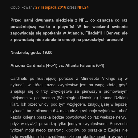
Opublikowany
27 listopada 2016
przez
NFL24
Przed nami dwunasta niedziela z NFL, co oznacza co raz
poważniejszą walkę o playoffs! W ten weekend świetnie
zapowiadają się spotkania w Atlancie, Filadelfii i Denver, ale
z pewnością nie zabraknie emocji na pozostałych arenach!
Niedziela, godz. 19:00
Arizona Cardinals (4-5-1) vs. Atlanta Falcons (6-4)
Cardinals po frustrującej porażce z Minnesota Vikings są w
sytuacji, w której każde zwycięstwo jest na wagę złota, gdyż
znajdują się o trzy zwycięstwa za pierwszym promowanym
miejscem w postseason (Washington Redskins) i rundą Dzikich
Kart. Ich przeciwnicy, pod tym względem, znajdują się w lepszej
sytuacji, bo z bilansem 6-4 mają niezłą sytuację wyjściową, choć
każda kolejna porażka będzie powodować co raz większe nerwy,
gdyż w dywizji prowadzą tylko jednym zwycięstwem. Poprzedni
tydzień mógł nieco zmartwić kibiców, bo porażka z Eagles nie
była wynikiem nieszczęśliwego zbiegu okoliczności, a wyraźnej