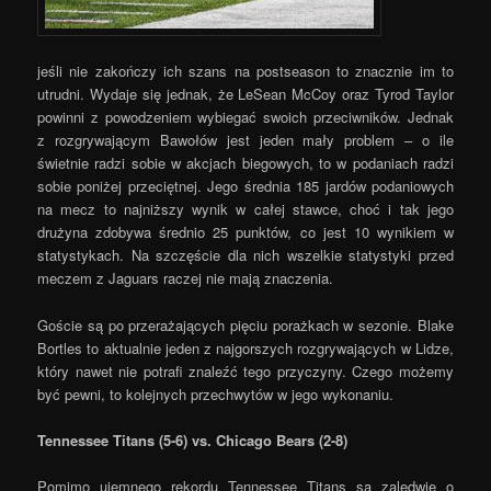
jeśli nie zakończy ich szans na postseason to znacznie im to
utrudni. Wydaje się jednak, że LeSean McCoy oraz Tyrod Taylor
powinni z powodzeniem wybiegać swoich przeciwników. Jednak
z rozgrywającym Bawołów jest jeden mały problem – o ile
świetnie radzi sobie w akcjach biegowych, to w podaniach radzi
sobie poniżej przeciętnej. Jego średnia 185 jardów podaniowych
na mecz to najniższy wynik w całej stawce, choć i tak jego
drużyna zdobywa średnio 25 punktów, co jest 10 wynikiem w
statystykach. Na szczęście dla nich wszelkie statystyki przed
meczem z Jaguars raczej nie mają znaczenia.
Goście są po przerażających pięciu porażkach w sezonie. Blake
Bortles to aktualnie jeden z najgorszych rozgrywających w Lidze,
który nawet nie potrafi znaleźć tego przyczyny. Czego możemy
być pewni, to kolejnych przechwytów w jego wykonaniu.
Tennessee Titans (5-6) vs. Chicago Bears (2-8)
Pomimo ujemnego rekordu Tennessee Titans są zaledwie o