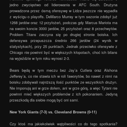
jedno zwycięstwo od liderowania w AFC South. Drużyna
prowadzona przez ósmą ofensywę w Lidze jeszcze nie wypadła
z wyścigu o playoffs. DeMarco Murray w tym sezonie zdobył już
1268 jardów oraz 12 przyłożeń, podczas gdy Marcus Mariota ma
na swoim koncie 3000 jardów, 25 przyłożeń oraz 8 przechwytów.
Problem Titans zaczyna się po drugiej stronie boiska. Ich
defensywa przepuszcza średnio 266 jardów (24 wynik w
statystykach), przy 25 punktach. Jednak przeciwko ofensywie z
Chicago nie powinni być w większych kłopotach, choć ich bilans
na wyjeździe w tym roku wynosi 2-3.
Bears będą w tym meczu bez Jay’a Cutlera oraz Alshona
Jefferey’a, co nie stawia ich w roli faworytów, bo nawet z nimi na
boisku zdobywali najniższą ilość punktów ze wszystkich drużyn.
Nie imponują ani w grze dołem, ani w grze górą, a więc Tytani nie
powinni mieć większych problemów z ich pokonaniem. Jedyną
przeszkodą dla siebie mogą być oni sami.
New York Giants (7-3) vs. Cleveland Browns (0-11)
Czy ktoś ma jakiekolwiek wątpliwości co do tego spotkania?