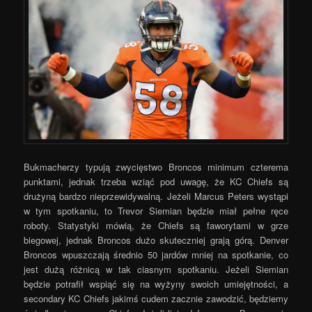
Bukmacherzy typują zwycięstwo Broncos minimum czterema
punktami, jednak trzeba wziąć pod uwagę, że KC Chiefs są
drużyną bardzo nieprzewidywalną. Jeżeli Marcus Peters wystąpi
w tym spotkaniu, to Trevor Siemian będzie miał pełne ręce
roboty. Statystyki mówią, że Chiefs są faworytami w grze
biegowej, jednak Broncos dużo skuteczniej grają górą. Denver
Broncos wpuszczają średnio 50 jardów mniej na spotkanie, co
jest dużą różnicą w tak ciasnym spotkaniu. Jeżeli Siemian
będzie potrafił wspiąć się na wyżyny swoich umiejętności, a
secondary KC Chiefs jakimś cudem zacznie zawodzić, będziemy