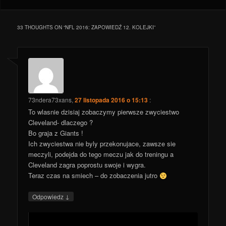
33 THOUGHTS ON “
NFL 2016: ZAPOWIEDŹ 12. KOLEJKI
”
73ndera73xans
,
27 listopada 2016 o 15:13
:
To wlasnie dzisiaj zobaczymy pierwsze zwyciestwo
Cleveland- dlaczego ?
Bo graja z Giants !
Ich zwyciestwa nie byly przekonujace, zawsze sie
meczyli, podejda do tego meczu jak do treningu a
Cleveland zagra poprostu swoje i wygra.
Teraz czas na smiech – do zobaczenia jutro
↓
Odpowiedz