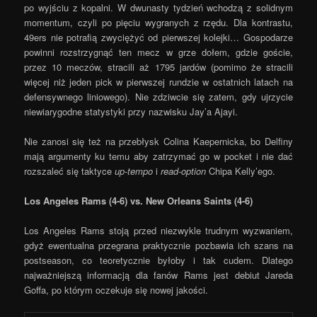
po wyjściu z kopalni. W dwunasty tydzień wchodzą z solidnym
momentum, czyli po pięciu wygranych z rzędu. Dla kontrastu,
49ers nie potrafią zwyciężyć od pierwszej kolejki… Gospodarze
powinni rozstrzygnąć ten mecz w grze dołem, gdzie goście,
przez 10 meczów, stracili aż 1795 jardów (pomimo że stracili
więcej niż jeden pick w pierwszej rundzie w ostatnich latach na
defensywnego liniowego). Nie zdziwcie się zatem, gdy ujrzycie
niewiarygodne statystyki przy nazwisku Jay’a Ajayi.
Nie zanosi się też na przebłysk Colina Kaepernicka, bo Delfiny
mają argumenty ku temu aby zatrzymać go w pocket i nie dać
rozszaleć się taktyce
up-tempo
i
read-option
Chipa Kelly’ego.
Los Angeles Rams (4-6) vs. New Orleans Saints (4-6)
Los Angeles Rams stoją przed niezwykle trudnym wyzwaniem,
gdyż ewentualna przegrana praktycznie pozbawia ich szans na
postseason, co teoretycznie byłoby i tak cudem. Dlatego
najważniejszą informacją dla fanów Rams jest debiut Jareda
Goffa, po którym oczekuje się nowej jakości.