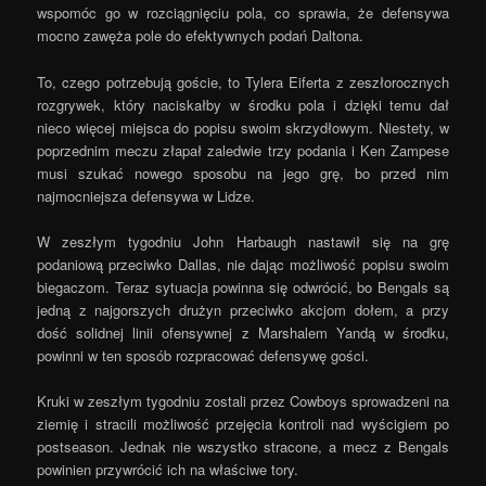
wspomóc go w rozciągnięciu pola, co sprawia, że defensywa
mocno zawęża pole do efektywnych podań Daltona.
To, czego potrzebują goście, to Tylera Eiferta z zeszłorocznych
rozgrywek, który naciskałby w środku pola i dzięki temu dał
nieco więcej miejsca do popisu swoim skrzydłowym. Niestety, w
poprzednim meczu złapał zaledwie trzy podania i Ken Zampese
musi szukać nowego sposobu na jego grę, bo przed nim
najmocniejsza defensywa w Lidze.
W zeszłym tygodniu John Harbaugh nastawił się na grę
podaniową przeciwko Dallas, nie dając możliwość popisu swoim
biegaczom. Teraz sytuacja powinna się odwrócić, bo Bengals są
jedną z najgorszych drużyn przeciwko akcjom dołem, a przy
dość solidnej linii ofensywnej z Marshalem Yandą w środku,
powinni w ten sposób rozpracować defensywę gości.
Kruki w zeszłym tygodniu zostali przez Cowboys sprowadzeni na
ziemię i stracili możliwość przejęcia kontroli nad wyścigiem po
postseason. Jednak nie wszystko stracone, a mecz z Bengals
powinien przywrócić ich na właściwe tory.