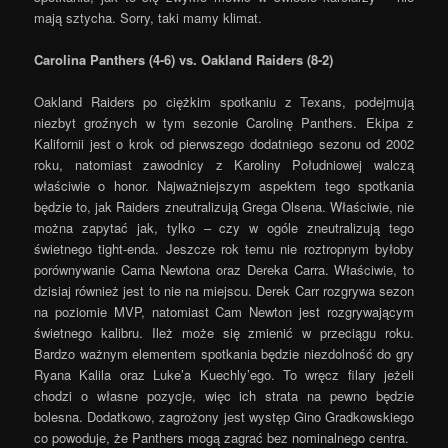
mają sztycha. Sorry, taki mamy klimat.
Carolina Panthers (4-6) vs. Oakland Raiders (8-2)
Oakland Raiders po ciężkim spotkaniu z Texans, podejmują
niezbyt groźnych w tym sezonie Carolinę Panthers. Ekipa z
Kalifornii jest o krok od pierwszego dodatniego sezonu od 2002
roku, natomiast zawodnicy z Karoliny Południowej walczą
właściwie o honor. Najważniejszym aspektem tego spotkania
będzie to, jak Raiders zneutralizują Grega Olsena. Właściwie, nie
można zapytać jak, tylko – czy w ogóle zneutralizują tego
świetnego tight-enda. Jeszcze rok temu nie roztropnym byłoby
porównywanie Cama Newtona oraz Dereka Carra. Właściwie, to
dzisiaj również jest to nie na miejscu. Derek Carr rozgrywa sezon
na poziomie MVP, natomiast Cam Newton jest rozgrywającym
świetnego kalibru. Ileż może się zmienić w przeciągu roku.
Bardzo ważnym elementem spotkania będzie niezdolność do gry
Ryana Kalila oraz Luke’a Kuechly’ego. To wręcz filary jeżeli
chodzi o własne pozycje, więc ich strata na pewno będzie
bolesna. Dodatkowo, zagrożony jest występ Gino Gradkowskiego
co powoduje, że Panthers mogą zagrać bez nominalnego centra.