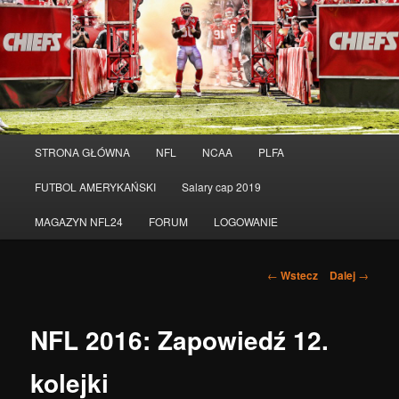
Menu
STRONA GŁÓWNA
NFL
NCAA
PLFA
Przeskocz
główne
FUTBOL AMERYKAŃSKI
Salary cap 2019
do
MAGAZYN NFL24
FORUM
LOGOWANIE
tekstu
Nawigacja
←
Wstecz
Dalej
→
po
wpisach
NFL 2016: Zapowiedź 12.
kolejki