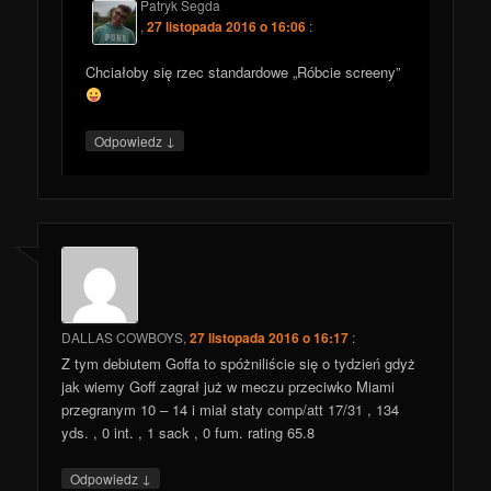
Patryk Segda
,
27 listopada 2016 o 16:06
:
Chciałoby się rzec standardowe „Róbcie screeny”
↓
Odpowiedz
DALLAS COWBOYS
,
27 listopada 2016 o 16:17
:
Z tym debiutem Goffa to spóżniliście się o tydzień gdyż
jak wiemy Goff zagrał już w meczu przeciwko Miami
przegranym 10 – 14 i miał staty comp/att 17/31 , 134
yds. , 0 int. , 1 sack , 0 fum. rating 65.8
↓
Odpowiedz