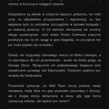
różnicy w fizycznych osiągach zespołu.
Gospodarze są jednak w znacznie lepszym położeniu, bo mieli
czas na odpowiednie przygotowanie i regenerację, co bez
wątpienia było im potrzebne (szczególnie w połowie listopada i
po bolesnej porażce). O ich wartości ofensywnej nie musimy
nikogo przekonywać, choć strata Tevina Colemana znacznie
przełożyła się na ich osiągi w grze biegowej, na szczęście ten
już może pojawić się na boisku.
Sokoły nie rozgrywały domowego meczu od bliska miesiąca, a
co ważniejsze dla ich przeciwników – wcale nie lśniła grając na
Georgia Dome. Wyłączenie ich podstawowego biegacza oraz
wywalczenie przewagi nad Desmondem Trufantem powinno być
receptą dla Kardynałów.
Przeszłość pokazuje, że Matt Ryan raczej podnosi swoje
notowania, kiedy idzie mu grać przeciwko secondary z Arizony,
ale z drugiej strony wkraczamy w okres, gdy jego forma
zazwyczaj słabnie. Jak będzie tym razem?