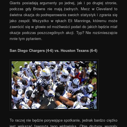
Giants posiadają argumenty po jednej, jak i po drugiej stronie,
podczas gdy Browns nie mają żadnych. Mecz w Cleveland to
świetna okazja do podreperowania swoich statystyk i zgrania się
jako zespół. Wszystko w rękach Eli Manninga, któremu może
zawrócić się w głowie od możliwości podań do jakich będzie miał
okazje podczas poszczególnych akcji. Typ? Nie rozśmieszajcie
mnie tym pytaniem.
San Diego Chargers (4-6) vs. Houston Texans (6-4)
To raczej nie będzie porywające spotkanie, jednak bardzo ciężko
jest wskazać faworyta tego widowiska. Obie drużyny wygrały