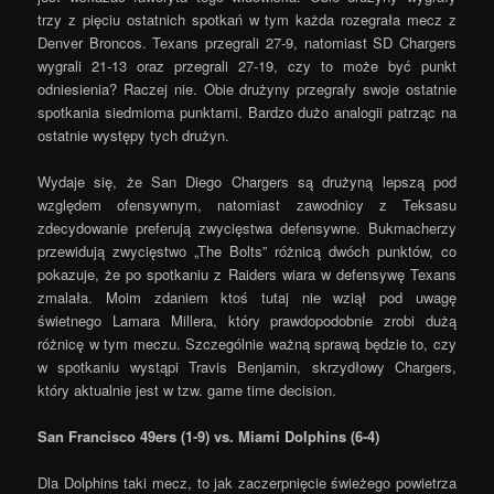
trzy z pięciu ostatnich spotkań w tym każda rozegrała mecz z
Denver Broncos. Texans przegrali 27-9, natomiast SD Chargers
wygrali 21-13 oraz przegrali 27-19, czy to może być punkt
odniesienia? Raczej nie. Obie drużyny przegrały swoje ostatnie
spotkania siedmioma punktami. Bardzo dużo analogii patrząc na
ostatnie występy tych drużyn.
Wydaje się, że San Diego Chargers są drużyną lepszą pod
względem ofensywnym, natomiast zawodnicy z Teksasu
zdecydowanie preferują zwycięstwa defensywne. Bukmacherzy
przewidują zwycięstwo „The Bolts” różnicą dwóch punktów, co
pokazuje, że po spotkaniu z Raiders wiara w defensywę Texans
zmalała. Moim zdaniem ktoś tutaj nie wziął pod uwagę
świetnego Lamara Millera, który prawdopodobnie zrobi dużą
różnicę w tym meczu. Szczególnie ważną sprawą będzie to, czy
w spotkaniu wystąpi Travis Benjamin, skrzydłowy Chargers,
który aktualnie jest w tzw. game time decision.
San Francisco 49ers (1-9) vs. Miami Dolphins (6-4)
Dla Dolphins taki mecz, to jak zaczerpnięcie świeżego powietrza