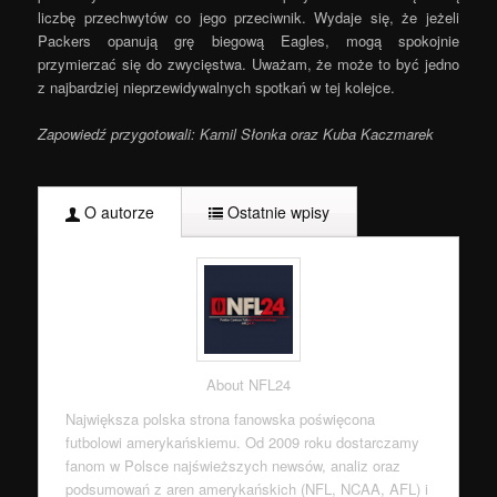
liczbę przechwytów co jego przeciwnik. Wydaje się, że jeżeli
Packers opanują grę biegową Eagles, mogą spokojnie
przymierzać się do zwycięstwa. Uważam, że może to być jedno
z najbardziej nieprzewidywalnych spotkań w tej kolejce.
Zapowiedź przygotowali: Kamil Słonka oraz Kuba Kaczmarek
O autorze
Ostatnie wpisy
About NFL24
Największa polska strona fanowska poświęcona
futbolowi amerykańskiemu. Od 2009 roku dostarczamy
fanom w Polsce najświeższych newsów, analiz oraz
podsumowań z aren amerykańskich (NFL, NCAA, AFL) i