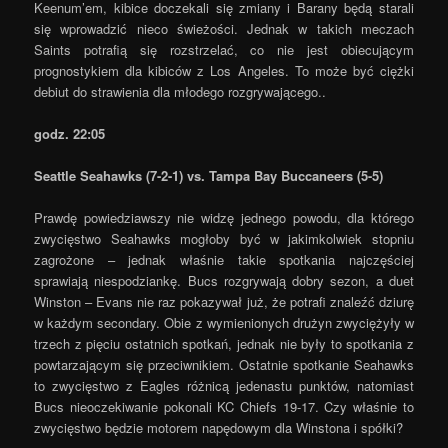
Keenum’em, kibice doczekali się zmiany i Barany będą starali
się wprowadzić nieco świeżości. Jednak w takich meczach
Saints potrafią się rozstrzelać, co nie jest obiecującym
prognostykiem dla kibiców z Los Angeles. To może być ciężki
debiut do strawienia dla młodego rozgrywającego..
godz. 22:05
Seattle Seahawks (7-2-1) vs. Tampa Bay Buccaneers (5-5)
Prawdę powiedziawszy nie widzę jednego powodu, dla którego
zwycięstwo Seahawks mogłoby być w jakimkolwiek stopniu
zagrożone – jednak właśnie takie spotkania najczęściej
sprawiają niespodziankę. Bucs rozgrywają dobry sezon, a duet
Winston – Evans nie raz pokazywał już, że potrafi znaleźć dziurę
w każdym secondary. Obie z wymienionych drużyn zwyciężyły w
trzech z pięciu ostatnich spotkań, jednak nie były to spotkania z
powtarzającym się przeciwnikiem. Ostatnie spotkanie Seahawks
to zwycięstwo z Eagles różnicą jedenastu punktów, natomiast
Bucs nieoczekiwanie pokonali KC Chiefs 19-17. Czy właśnie to
zwycięstwo będzie motorem napędowym dla Winstona i spółki?