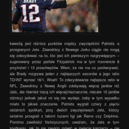
kwestią jest różnica punktów między zwycięskimi Patriots a
przegranymi Jets. Zawodnicy z Nowego Jorku ciągle nie mogą
się zdecydować na to, kto jest ich pierwszym rozgrywającym –
sugerowany przez portale Fitzpatrick ma w tym momencie 8
przyłożeń i 13 przechwytów. Wiem, że nie ma co porównywać,
ale Brady rozgrywa jeden z najlepszych sezonów a jego ratio
TD/INT wynosi 16/1. Woah! To zdecydowanie najlepsze ratio w
NFL. Zawodnicy z Nowej Anglii zdobywają więcej jardów niż
Jets, ale również tracą ich więcej(nieznacznie, niecałe 10 jardów
różnicy) jednak jakoś mi się nie wydaje, żeby w tym wypadku
miało to jakieś znaczenie. Patriots wygrali cztery z pięciu
ostatnich spotkań, przy dwóch zwycięstwach Jets, którzy
ostatnio przegrali z takimi tuzami ligi jak Rams czy Dolphins.
Pomimo zawiłości historycznych, uważam, że Jets w tym
spotkaniu, jak to się zwykło mówić w świecie karciarzy – nie