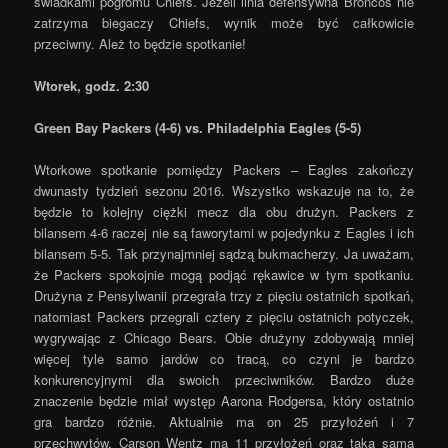
świadkami pogromu Chiefs. Jeżeli linia defensywna Broncos nie
zatrzyma biegaczy Chiefs, wynik może być całkowicie
przeciwny. Ależ to będzie spotkanie!
Wtorek, godz. 2:30
Green Bay Packers (4-6) vs. Philadelphia Eagles (5-5)
Wtorkowe spotkanie pomiędzy Packers – Eagles zakończy
dwunasty tydzień sezonu 2016. Wszystko wskazuje na to, że
będzie to kolejny ciężki mecz dla obu drużyn. Packers z
bilansem 4-6 raczej nie są faworytami w pojedynku z Eagles i ich
bilansem 5-5. Tak przynajmniej sądzą bukmacherzy. Ja uważam,
że Packers spokojnie mogą podjąć rękawice w tym spotkaniu.
Drużyna z Pensylwanii przegrała trzy z pięciu ostatnich spotkań,
natomiast Packers przegrali cztery z pięciu ostatnich potyczek,
wygrywając z Chicago Bears. Obie drużyny zdobywają mniej
więcej tyle samo jardów co tracą, co czyni je bardzo
konkurencyjnymi dla swoich przeciwników. Bardzo duże
znaczenie będzie miał występ Aarona Rodgersa, który ostatnio
gra bardzo różnie. Aktualnie ma on 25 przyłożeń i 7
przechwytów. Carson Wentz ma 11 przyłożeń oraz taką samą