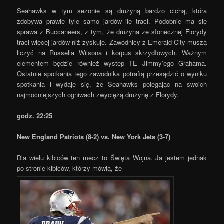
Seahawks w tym sezonie są drużyną bardzo cichą, która
zdobywa prawie tyle samo jardów ile traci. Podobnie ma się
sprawa z Buccaneers, z tym, że drużyna ze słonecznej Florydy
traci więcej jardów niż zyskuje. Zawodnicy z Emerald City muszą
liczyć na Russella Wilsona i korpus skrzydłowych. Ważnym
elementem będzie również występ TE Jimmy’ego Grahama.
Ostatnie spotkania tego zawodnika potrafią przesądzić o wyniku
spotkania i wydaje się, że Seahawks polegając na swoich
najmocniejszych ogniwach zwyciężą drużynę z Florydy.
godz. 22:25
New England Patriots (8-2) vs. New York Jets (3-7)
Dla wielu kibiców ten mecz to Święta Wojna. Ja jestem jednak
po stronie kibiców, którzy mówią, że