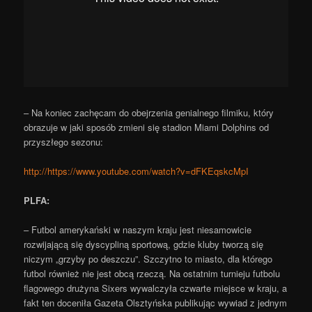
– Na koniec zachęcam do obejrzenia genialnego filmiku, który
obrazuje w jaki sposób zmieni się stadion Miami Dolphins od
przyszłego sezonu:
http://https://www.youtube.com/watch?v=dFKEqskcMpI
PLFA:
– Futbol amerykański w naszym kraju jest niesamowicie
rozwijającą się dyscypliną sportową, gdzie kluby tworzą się
niczym „grzyby po deszczu”. Szczytno to miasto, dla którego
futbol również nie jest obcą rzeczą. Na ostatnim turnieju futbolu
flagowego drużyna Sixers wywalczyła czwarte miejsce w kraju, a
fakt ten doceniła Gazeta Olsztyńska publikując wywiad z jednym