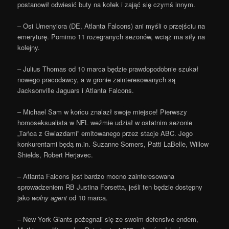
postanowił odwiesić buty na kołek i zająć się czymś innym.
– Osi Umenyiora (DE, Atlanta Falcons) ani myśli o przejściu na
emeryturę. Pomimo 11 rozegranych sezonów, wciąż ma siły na
kolejny.
– Julius Thomas od 10 marca będzie prawdopodobnie szukał
nowego pracodawcy, a w gronie zainteresowanych są
Jacksonville Jaguars i Atlanta Falcons.
– Michael Sam w końcu znalazł swoje miejsce! Pierwszy
homoseksualista w NFL weźmie udział w ostatnim sezonie
„Tańca z Gwiazdami” emitowanego przez stacje ABC. Jego
konkurentami będą m.in. Suzanne Somers, Patti LaBelle, Willow
Shields, Robert Herjavec.
– Atlanta Falcons jest bardzo mocno zainteresowana
sprowadzeniem RB Justina Forsetta, jeśli ten będzie dostępny
jako
wolny agent
od 10 marca.
– New York Giants pożegnali się ze swoim defensive endem,