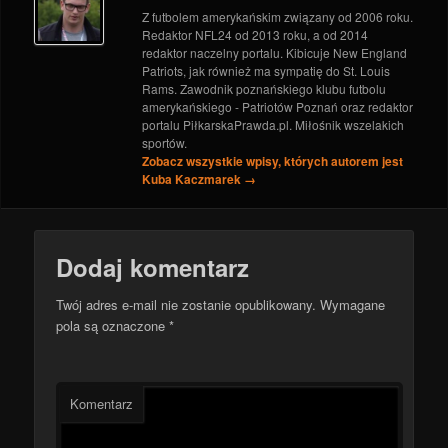
NFL 2017: Eagles nadal na czele, hit kolejki spełnił
Z futbolem amerykańskim związany od 2006 roku.
oczekiwania
- 29 listopada 2017
Redaktor NFL24 od 2013 roku, a od 2014
redaktor naczelny portalu. Kibicuje New England
Patriots, jak również ma sympatię do St. Louis
Rams. Zawodnik poznańskiego klubu futbolu
amerykańskiego - Patriotów Poznań oraz redaktor
portalu PiłkarskaPrawda.pl. Miłośnik wszelakich
sportów.
Zobacz wszystkie wpisy, których autorem jest
Kuba Kaczmarek
→
Dodaj komentarz
Twój adres e-mail nie zostanie opublikowany.
Wymagane
pola są oznaczone
*
Komentarz