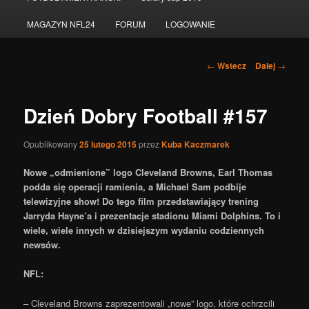
do
MAGAZYN NFL24
FORUM
LOGOWANIE
tekstu
Nawigacja
←
Wstecz
Dalej
→
po
wpisach
Dzień Dobry Football #157
Opublikowany
25 lutego 2015
przez
Kuba Kaczmarek
Nowe „odmienione” logo Cleveland Browns, Earl Thomas
podda się operacji ramienia, a Michael Sam podbije
telewizyjne show! Do tego film przedstawiający trening
Jarryda Hayne’a i prezentacje stadionu Miami Dolphins. To i
wiele, wiele innych w dzisiejszym wydaniu codziennych
newsów.
NFL:
– Cleveland Browns zaprezentowali „nowe” logo, które ochrzcili