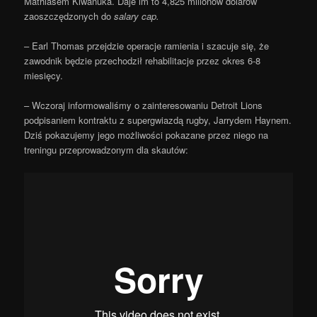
Mathiasem Kiwanuka. Daje im to 4,825 milionów dolarów
zaoszczędzonych do
salary cap.
– Earl Thomas przejdzie operacje ramienia i szacuje się, że
zawodnik będzie przechodził rehabilitacje przez okres 6-8
miesięcy.
– Wczoraj informowaliśmy o zainteresowaniu Detroit Lions
podpisaniem kontraktu z supergwiazdą rugby, Jarrydem Haynem.
Dziś pokazujemy jego możliwości pokazane przez niego na
treningu przeprowadzonym dla skautów: