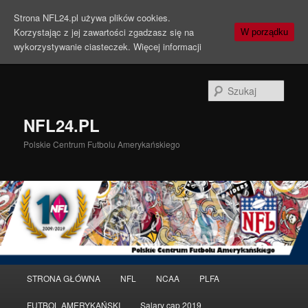
Strona NFL24.pl używa plików cookies.
Korzystając z jej zawartości zgadzasz się na
W porządku
wykorzystywanie ciasteczek.
Więcej informacji
Szuka
NFL24.PL
Polskie Centrum Futbolu Amerykańskiego
Menu
STRONA GŁÓWNA
NFL
NCAA
PLFA
Przeskocz
główne
FUTBOL AMERYKAŃSKI
Salary cap 2019