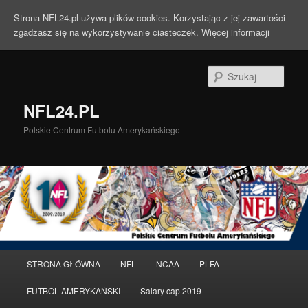
Strona NFL24.pl używa plików cookies. Korzystając z jej zawartości
zgadzasz się na wykorzystywanie ciasteczek.
Więcej informacji
Szuka
NFL24.PL
Polskie Centrum Futbolu Amerykańskiego
Menu
STRONA GŁÓWNA
NFL
NCAA
PLFA
Przeskocz
główne
FUTBOL AMERYKAŃSKI
Salary cap 2019
do