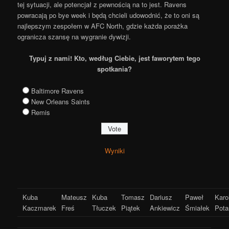
tej sytuacji, ale potencjał z pewnością na to jest. Ravens
powracają po bye week i będą chcieli udowodnić, że to oni są
najlepszym zespołem w AFC North, gdzie każda porażka
ogranicza szansę na wygranie dywizji.
Typuj z nami! Kto, według Ciebie, jest faworytem tego
spotkania?
Baltimore Ravens
New Orleans Saints
Remis
Wyniki
Kuba
Mateusz
Kuba
Tomasz
Dariusz
Paweł
Karo
Kaczmarek
Freś
Tłuczek
Piątek
Ankiewicz
Śmiałek
Pota