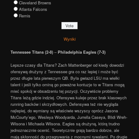
Cleveland Browns
Atlanta Falcons
Remis
Wyniki
Tennessee Titans (2-8)
–
Philadelphia Eagles (7-3)
Lepsze czasy dla Titans? Zach Mattenberger od kiedy dowodzi
ofensywą drużyny z Tennessee gra co raz lepiej i może być
przez długie lata pierwszym QB. Była gwiazd LSU ma wielki
talent i jeśli tylko ominą go poważne kontuzje to w Titans mogą
mieć spokój w obsadzeniu tej pozycji. Oczywiście problemy
Titans leżą gdzie indziej. Ofensywa kuleje przez brak klasowych
running backów i skrzydłowych. Defensywa też nie wygląda
najlepiej, do wymiany są właściwie wszyscy oprócz Jasona
McCourty’ego, Wesleya Woodyarda, Jurrella Caseya, Blidi Wreh-
Wilsona i Michaela Wilsona. Eagles są drużyną, którą trudno
jednoznacznie ocenić. Teoretycznie grają bardzo dobrze, ale
mają skłonność do przegrywania z mocnymi rywalami. Po drugie