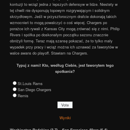
kontuzji to wciąż jedna z lepszych defensyw w lidze. Niestety w
tej chwili nie dysponują topowym rozgrywającym i solidnym
skrzydłowym. Jeśli w przyszłorocznym drafcie dokonają takich
wzmocnień to mogą powalczyć o coś więcej. Chargers po
porażce ich rywali z Kansas City mogą zrównać się z nimi. Philip
Rivers i spółka po doskonałym początku sezonu znacznie
obniżyli formę. Teraz mają szansę pokazać, że to tylko mały
wypadek przy pracy i wciąż można ich uznawać za faworytów w
walce awans do playoff. Stawiam na Chargers.
Typuj z nami! Kto, według Ciebie, jest faworytem tego
spotkania?
St.Louis Rams
San Diego Chargers
Remis
Wyniki
Washington Redskins (3-7) – San Francisco 49ers (6-4)