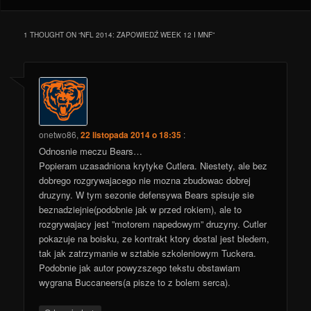
1 THOUGHT ON “
NFL 2014: ZAPOWIEDŹ WEEK 12 I MNF
”
onetwo86
,
22 listopada 2014 o 18:35
:
Odnosnie meczu Bears…
Popieram uzasadniona krytyke Cutlera. Niestety, ale bez
dobrego rozgrywajacego nie mozna zbudowac dobrej
druzyny. W tym sezonie defensywa Bears spisuje sie
beznadziejnie(podobnie jak w przed rokiem), ale to
rozgrywajacy jest ”motorem napedowym” druzyny. Cutler
pokazuje na boisku, ze kontrakt ktory dostal jest bledem,
tak jak zatrzymanie w sztabie szkoleniowym Tuckera.
Podobnie jak autor powyzszego tekstu obstawiam
wygrana Buccaneers(a pisze to z bolem serca).