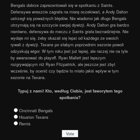
Bengals dobrze zaprezentowali się w spotkaniu z Saints.
Defensywa wreszcie zagrała na miarę oczekiwań, a Andy Dalton
ustrzegł się poważnych błędów. Nie wiadomo jak długo Bengals
utrzymają się na szczycie swojej dywizji. Andy Dalton gra bardzo
nierówno, defensywa do meczu z Saints grała beznadziejnie. Nie
wydaje mi się, żeby okazali się lepsi od każdego ze swoich
rywali z dywizji. Texans po słabym poprzednim sezonie powoli
odzyskują wigor. W tym roku jest już lepiej, ale raczej nie na tyle
by awansować do playoff. Ryan Mallett jest lepszym
rozgrywającym niż Ryan Fitzpatrick, ale jeszcze jest zbyt
wcześnie, by ocenić czy będzie to miało jakiś wpływ w tym
sezonie na Texans.
Typuj z nami! Kto, według Ciebie, jest faworytem tego
spotkania?
Cincinnati Bengals
Houston Texans
Remis