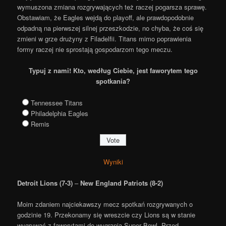
wymuszona zmiana rozgrywających też raczej pogarsza sprawę.
Obstawiam, że Eagles wejdą do playoff, ale prawdopodobnie
odpadną na pierwszej silnej przeszkodzie, no chyba, że coś się
zmieni w grze drużyny z Filadelfii. Titans mimo poprawienia
formy raczej nie sprostają gospodarzom tego meczu.
Typuj z nami! Kto, według Ciebie, jest faworytem tego
spotkania?
Tennessee Titans
Philadelphia Eagles
Remis
Wyniki
Detroit Lions (7-3)
–
New England Patriots (8-2)
Moim zdaniem najciekawszy mecz spotkań rozgrywanych o
godzinie 19. Przekonamy się wreszcie czy Lions są w stanie
wygrywać z faworytami do wygrania Super Bowl. Przed