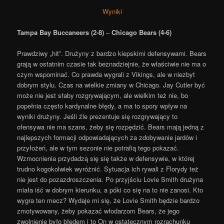
Wyniki
Tampa Bay Buccaneers (2-8)
–
Chicago Bears (4-6)
Prawdziwy „hit”. Drużyny z bardzo kiepskimi defensywami. Bears
grają w ostatnim czasie tak beznadziejnie, że właściwie nie ma o
czym wspominać. Co prawda wygrali z Vikings, ale w niezbyt
dobrym stylu. Czas na wielkie zmiany w Chicago. Jay Cutler być
może nie jest słaby rozgrywającym, ale wielkim też nie, bo
popełnia często kardynalne błędy, a ma to spory wpływ na
wyniki drużyny. Jeśli źle prezentuje się rozgrywający to
ofensywa nie ma szans, żeby się rozpędzić. Bears mają jedną z
najlepszych formacji odpowiadających za zdobywanie jardów i
przyłożeń, ale w tym sezonie nie potrafią tego pokazać.
Wzmocnienia przydadzą się się także w defensywie, w której
trudno kogokolwiek wyróżnić. Sytuacja ich rywali z Florydy też
nie jest do pozazdroszczenia. Po przyjściu Lovie Smith drużyna
miała iść w dobrym kierunku, a póki co się na to nie zanosi. Kto
wygra ten mecz? Wydaje mi się, że Lovie Smith będzie bardzo
zmotywowany, żeby pokazać włodarzom Bears, że jego
zwolnienie było błędem i to On w ostatecznym rozrachunku