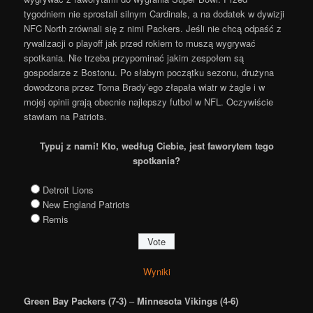
tygodniem nie sprostali silnym Cardinals, a na dodatek w dywizji
NFC North zrównali się z nimi Packers. Jeśli nie chcą odpaść z
rywalizacji o playoff jak przed rokiem to muszą wygrywać
spotkania. Nie trzeba przypominać jakim zespołem są
gospodarze z Bostonu. Po słabym początku sezonu, drużyna
dowodzona przez Toma Brady’ego złapała wiatr w żagle i w
mojej opinii grają obecnie najlepszy futbol w NFL. Oczywiście
stawiam na Patriots.
Typuj z nami! Kto, według Ciebie, jest faworytem tego
spotkania?
Detroit Lions
New England Patriots
Remis
Wyniki
Green Bay Packers (7-3)
–
Minnesota Vikings (4-6)