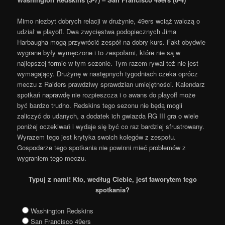
Mimo niezbyt dobrych relacji w drużynie, 49ers wciąż walczą o
udział w playoff. Dwa zwycięstwa podopiecznych Jima
Harbaugha mogą przywrócić zespół na dobry kurs. Fakt obydwie
wygrane były wymęczone i to zespołami, które nie są w
najlepszej formie w tym sezonie. Tym razem rywal też nie jest
wymagający. Drużynę w następnych tygodniach czeka oprócz
meczu z Raiders prawdziwy sprawdzian umiejętności. Kalendarz
spotkań naprawdę nie rozpieszcza i o awans do playoff może
być bardzo trudno. Redskins tego sezonu nie będą mogli
zaliczyć do udanych, a dodatek ich gwiazda RG III gra o wiele
poniżej oczekiwań i wydaje się być co raz bardziej sfrustrowany.
Wyrazem tego jest krytyka swoich kolegów z zespołu.
Gospodarze tego spotkania nie powinni mieć problemów z
wygraniem tego meczu.
Typuj z nami! Kto, według Ciebie, jest faworytem tego
spotkania?
Washington Redskins
San Francisco 49ers