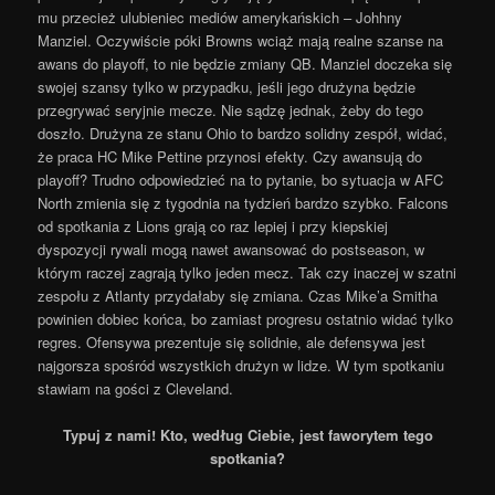
mu przecież ulubieniec mediów amerykańskich – Johhny
Manziel. Oczywiście póki Browns wciąż mają realne szanse na
awans do playoff, to nie będzie zmiany QB. Manziel doczeka się
swojej szansy tylko w przypadku, jeśli jego drużyna będzie
przegrywać seryjnie mecze. Nie sądzę jednak, żeby do tego
doszło. Drużyna ze stanu Ohio to bardzo solidny zespół, widać,
że praca HC Mike Pettine przynosi efekty. Czy awansują do
playoff? Trudno odpowiedzieć na to pytanie, bo sytuacja w AFC
North zmienia się z tygodnia na tydzień bardzo szybko. Falcons
od spotkania z Lions grają co raz lepiej i przy kiepskiej
dyspozycji rywali mogą nawet awansować do postseason, w
którym raczej zagrają tylko jeden mecz. Tak czy inaczej w szatni
zespołu z Atlanty przydałaby się zmiana. Czas Mike’a Smitha
powinien dobiec końca, bo zamiast progresu ostatnio widać tylko
regres. Ofensywa prezentuje się solidnie, ale defensywa jest
najgorsza spośród wszystkich drużyn w lidze. W tym spotkaniu
stawiam na gości z Cleveland.
Typuj z nami! Kto, według Ciebie, jest faworytem tego
spotkania?