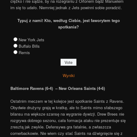
ciężko i nie sądze, by na rozegraniu z Ortonem bądź Manuelem
im się to udało. Niemniej jednak z Jets powinni sobie poradzić.
Typuj z nami! Kto, według Ciebie, jest faworytem tego
spotkania?
New York Jets
Buffalo Bills
Remis
Wyniki
Baltimore Ravens (6-4) – New Orleans Saints (4-6)
Ostatnim meczem w tej kolejce jest spotkanie Saints z Ravens.
Obydwie drużyny grają w kratkę, ale to Saints mimo słabszego
bilansu ma większe szansę na wygranie dywizji. Drew Brees nie
rozgrywa dobrego sezonu, cała formacja ataku nie prezentuje się
zresztą jak zwykle. Defensywa gra fatalnie, a zwłaszcza
cornerbackowie. Nie wiem czy stać Saints na dźwignięcie się z