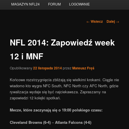
MAGAZYN NFL24
FORUM
LOGOWANIE
tekstu
Nawigacja
←
Wstecz
Dalej
→
po
wpisach
NFL 2014: Zapowiedź week
12 i MNF
Opublikowany
22 listopada 2014
przez
Mateusz Fręś
Końcowe rozstrzygnięcia zbliżają się wielkimi krokami. Ciągle nie
wiadomo kto wygra NFC South, NFC North czy AFC North, gdzie
rywalizacja wydaje się być najciekawsza. Zapraszamy na
zapowiedzi 12 kolejki spotkań.
Mecze, które zaczynają się o 19:00 polskiego czasu:
Cleveland Browns (6-4)
–
Atlanta Falcons (4-6)