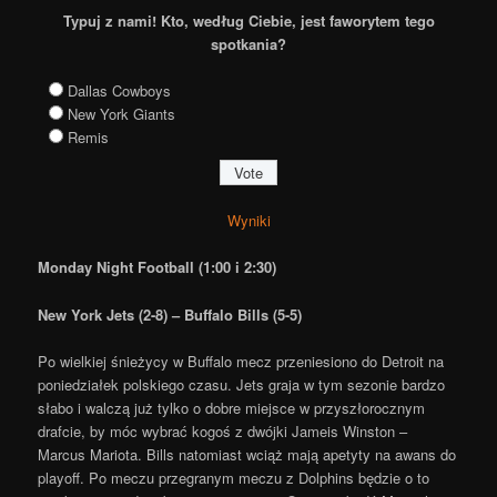
Typuj z nami! Kto, według Ciebie, jest faworytem tego
spotkania?
Dallas Cowboys
New York Giants
Remis
Wyniki
Monday Night Football (1:00 i 2:30)
New York Jets (2-8) – Buffalo Bills (5-5)
Po wielkiej śnieżycy w Buffalo mecz przeniesiono do Detroit na
poniedziałek polskiego czasu. Jets graja w tym sezonie bardzo
słabo i walczą już tylko o dobre miejsce w przyszłorocznym
drafcie, by móc wybrać kogoś z dwójki Jameis Winston –
Marcus Mariota. Bills natomiast wciąż mają apetyty na awans do
playoff. Po meczu przegranym meczu z Dolphins będzie o to