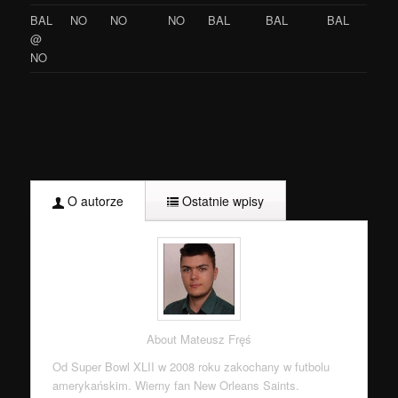
BAL
NO
NO
NO
BAL
BAL
BAL
@
NO
O autorze
Ostatnie wpisy
About Mateusz Fręś
Od Super Bowl XLII w 2008 roku zakochany w futbolu
amerykańskim. Wierny fan New Orleans Saints.