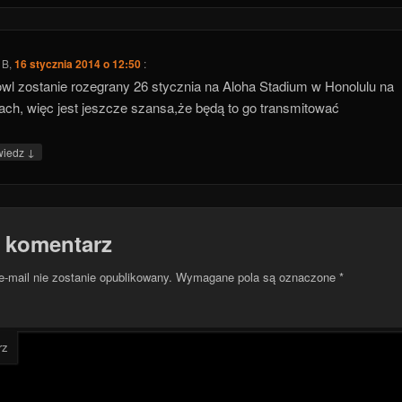
 B
,
16 stycznia 2014 o 12:50
:
wl zostanie rozegrany 26 stycznia na Aloha Stadium w Honolulu na
ch, więc jest jeszcze szansa,że będą to go transmitować
↓
wiedz
 komentarz
e-mail nie zostanie opublikowany.
Wymagane pola są oznaczone
*
rz