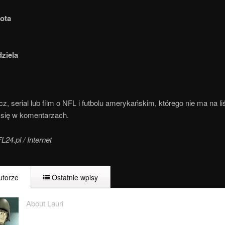
ota
dziela
, serial lub film o NFL i futbolu amerykańskim, którego nie ma na li
się w komentarzach.
L24.pl / Internet
torze
Ostatnie wpisy
About Lauri