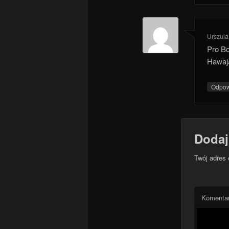
Urszula
Pro Bo
Hawaja
Odpo
Dodaj
Twój adres 
Komenta