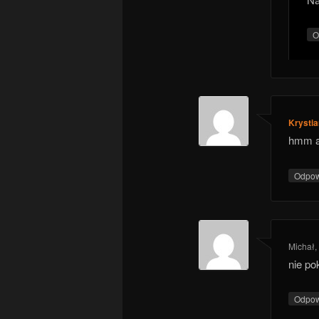
O
Krystia
hmm a 
Odpo
Michał
nie po
Odpo