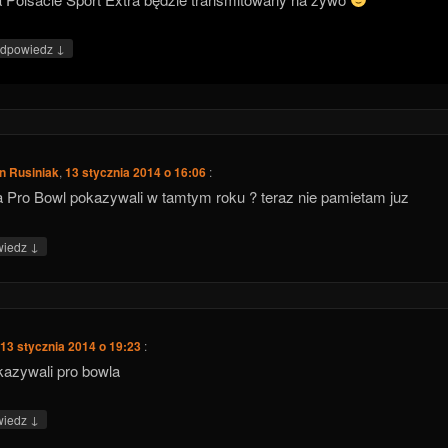
↓
dpowiedz
n Rusiniak
,
13 stycznia 2014 o 16:06
:
Pro Bowl pokazywali w tamtym roku ? teraz nie pamietam juz
↓
wiedz
,
13 stycznia 2014 o 19:23
:
kazywali pro bowla
↓
wiedz