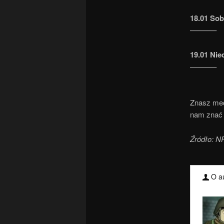
18.01 Sob
———–
19.01 Nie
———–
Znasz mecz
nam znać 
Źródło: NF
O au