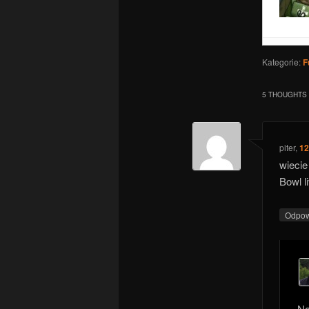
Fu
Kategorie:
F
Fu
Fu
5 THOUGHTS 
Fu
Fu
piter
,
12
wiecie
Bowl l
Odpo
Na