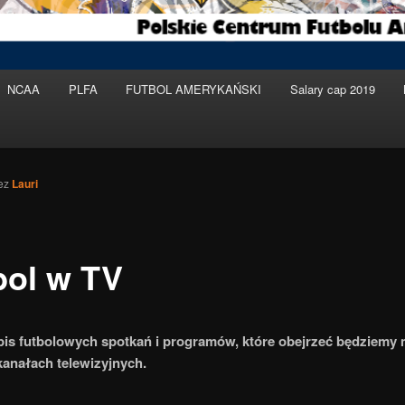
NCAA
PLFA
FUTBOL AMERYKAŃSKI
Salary cap 2019
ez
Lauri
bol w TV
pis futbolowych spotkań i programów, które obejrzeć będziemy 
kanałach telewizyjnych.