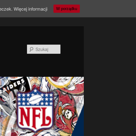
teczek.
Więcej informacji
W porządku
Szukaj