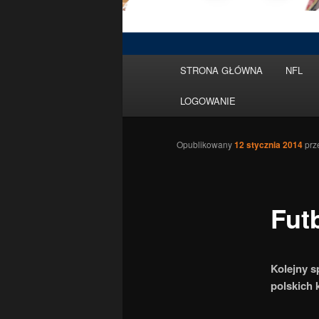
Menu
STRONA GŁÓWNA
NFL
Przeskocz
główne
LOGOWANIE
do
tekstu
Opublikowany
12 stycznia 2014
prz
Fut
Kolejny s
polskich 