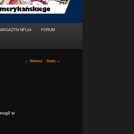
MAGAZYN NFL24
FORUM
Nawigacja
←
Wstecz
Dalej
→
po
wpisach
mogli w