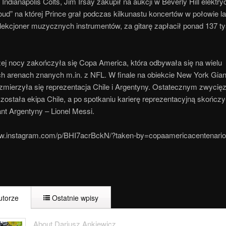
 Indianapolis Colts, Jim Irsay zakupił na aukcji w Beverly Hill elektry
oud” na której Prince grał podczas kilkunastu koncertów w połowie lat
olekcjoner muzycznych instrumentów, za gitarę zapłacił ponad 137 t
ej nocy zakończyła się Copa America, która odbywała się na wielu
ch arenach znanych m.in. z NFL. W finale na obiekcie New York Gia
zmierzyła się reprezentacja Chile i Argentyny. Ostatecznym zwycię
została ekipa Chile, a po spotkaniu karierę reprezentacyjną skończy
nt Argentyny – Lionel Messi.
ww.instagram.com/p/BHI7acrBckN/?taken-by=copaamericacentenario
torze
Ostatnie wpisy
About Dariusz Ankiewicz