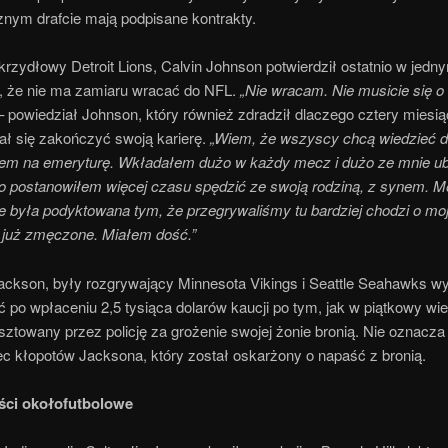
znym drafcie mają podpisane kontrakty.
krzydłowy Detroit Lions, Calvin Johnson potwierdził ostatnio w jedn
 że nie ma zamiaru wracać do NFL.
„Nie wracam. Nie musicie się o 
 powiedział Johnson, który również zdradził dlaczego cztery miesi
ł się zakończyć swoją karierę.
„Wiem, że wszyscy chcą wiedzieć 
em na emeryturę. Wkładałem dużo w każdy mecz i dużo ze mnie ub
 postanowiłem więcej czasu spędzić ze swoją rodziną, z synem. M
e była podyktowana tym, że przegrywaliśmy tu bardziej chodzi o moj
o już zmęczone. Miałem dość.”
Jackson, były rozgrywający Minnesota Vikings i Seattle Seahawks wy
 po wpłaceniu 2,5 tysiąca dolarów kaucji po tym, jak w piątkowy wi
sztowany przez policję za grożenie swojej żonie bronią. Nie oznacza 
ec kłopotów Jacksona, który został oskarżony o napaść z bronią.
ci okołofutbolowe