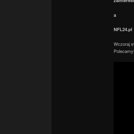
zainteres
a
NFL24.pl
Wczoraj sw
Polecamy