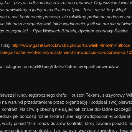
Śląska – przyp. red) zastaną zniszczoną murawę. Organizując kwiet
ozmawialiśmy o jednym spotkaniu w lipcu. Teraz są aż trzy. Mogli
wać u nas konferencję prasową, nie robiliśmy problemu podczas spo
le jak można organizować takie wydarzenie, jeśli nie ma się potwie
go rozegrania? – Pyta Wojciech Błoński, dyrektor sportowy Śląska.
 tutaj:
http://www.gazetawroclawska.pl/sport/a/wielki-final-lm-futbolu-
kiego-zostanie-odwolany-slask-nie-chce-wpuscic-na-oporowska,10
ww.instagram.com/p/BGbeqVfIz6k/?taken-by=pantherswroclaw
erwszej rundy tegorocznego draftu Houston Texans, skrzydłowy Will
ę na warunki przedstawione przez organizację i podpisał swój pierws
kontrakt. Na chwilę obecną nie są jednak znane dokładne szczegół
jednak jak donoszą różne źródła Fuller najprawdopodobniej podpisał
i, warty ponad 10 milionów dolarów kontrakt, który zawiera ponad 5 m
samo podpisanie kontraktu. Tym samym wszyscy zawodnicy Texans