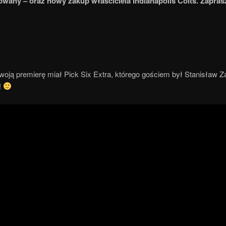
owany – oraz nowy zakup właściciela Indianapolis Colts. Zapra
oją premierę miał Pick Six Extra, którego gościem był Stanisław Z
!