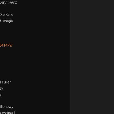
niowy mecz
tkania w
rdzonego
341479/
 Fuller
zy
y
ilionowy
 wybrani