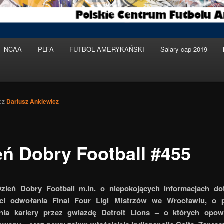
NCAA
PLFA
FUTBOL AMERYKAŃSKI
Salary cap 2019
ez
Dariusz Ankiewicz
eń Dobry Football #455
zień Dobry Football m.in. o niepokojących informacjach do
ci odwołania Final Four Ligi Mistrzów we Wrocławiu, o
nia kariery przez gwiazdę Detroit Lions – o których opo