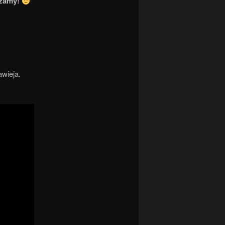
szamy!
awieja.