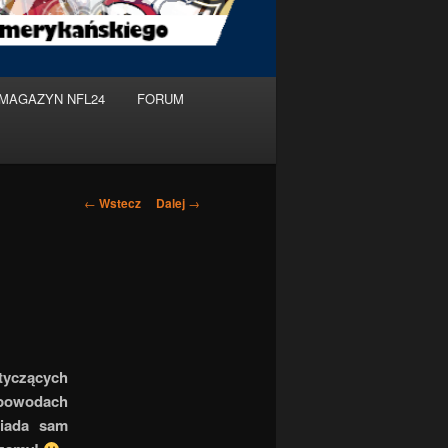
MAGAZYN NFL24
FORUM
Nawigacja
←
Wstecz
Dalej
→
po
wpisach
tyczących
 powodach
wiada sam