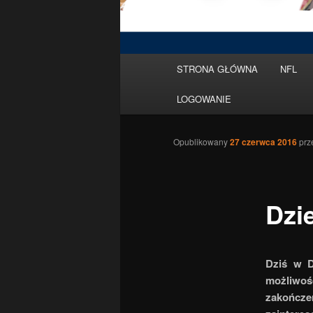
Menu
STRONA GŁÓWNA
NFL
Przeskocz
główne
LOGOWANIE
do
tekstu
Opublikowany
27 czerwca 2016
prz
Dzi
Dziś w D
możliwoś
zakończe