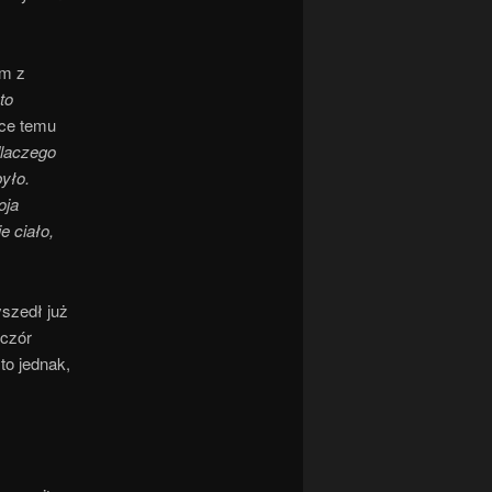
ym z
to
ące temu
dlaczego
yło.
oja
e ciało,
szedł już
eczór
to jednak,