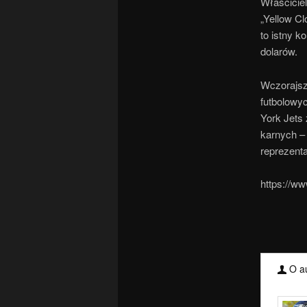
Właściciel
„Yellow Cl
to istny k
dolarów.
Wczorajsz
futbolowy
York Jets 
karnych – 
reprezenta
https://w
O au