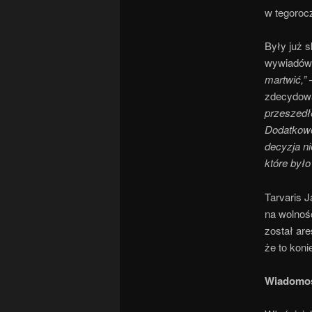
w tegoroc
Były już s
wywiadów,
martwić,”
–
zdecydowa
przeszedł
Dodatkowo
decyzja ni
które był
Tarvaris 
na wolność
został are
że to koni
Wiadomoś