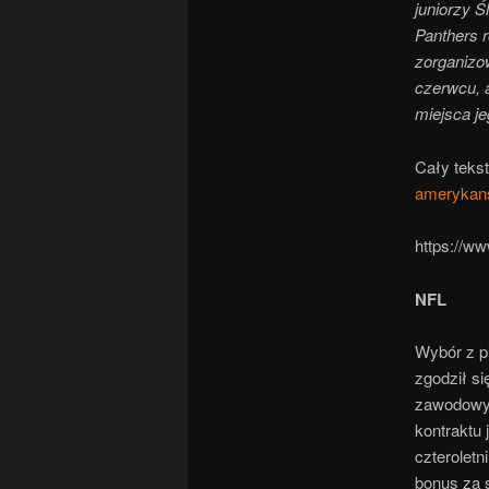
juniorzy 
Panthers r
zorganizo
czerwcu, a
miejsca je
Cały tekst
amerykans
https://w
NFL
Wybór z pi
zgodził si
zawodowy 
kontraktu 
czteroletn
bonus za 