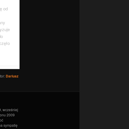
ę od
any
yzuje
do
częło
tor:
Dariusz
, wcześniej
zonu 2009
oć
na sympatię