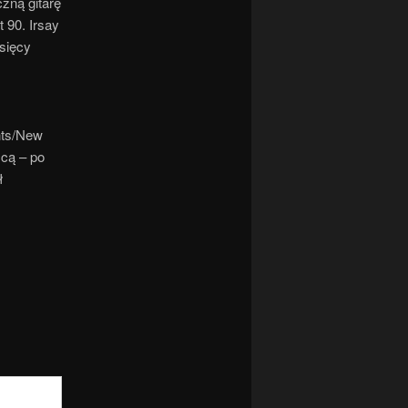
czną gitarę
 90. Irsay
ysięcy
nts/New
zcą – po
ł