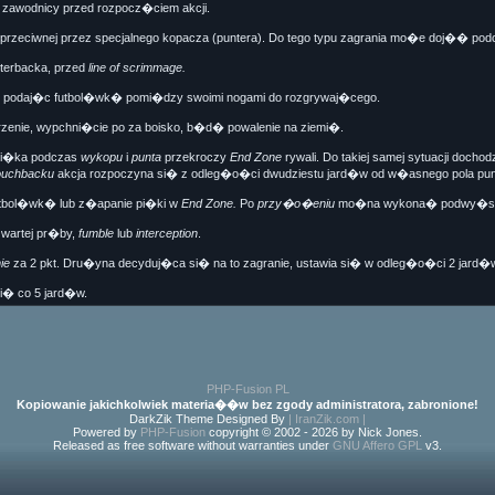
� zawodnicy przed rozpocz�ciem akcji.
przeciwnej przez specjalnego kopacza (puntera). Do tego typu zagrania mo�e doj�� pod
terbacka, przed
line of scrimmage.
r�, podaj�c futbol�wk� pomi�dzy swoimi nogami do rozgrywaj�cego.
rzenie, wypchni�cie po za boisko, b�d� powalenie na ziemi�.
y pi�ka podczas
wykopu
i
punta
przekroczy
End Zone
rywali. Do takiej samej sytuacji doch
ouchbacku
akcja rozpoczyna si� z odleg�o�ci dwudziestu jard�w od w�asnego pola pu
utbol�wk� lub z�apanie pi�ki w
End Zone.
Po
przy�o�eniu
mo�na wykona� podwy�szen
zwartej pr�by,
fumble
lub
interception
.
ie
za 2 pkt. Dru�yna decyduj�ca si� na to zagranie, ustawia si� w odleg�o�ci 2 jard
i� co 5 jard�w.
PHP-Fusion PL
Kopiowanie jakichkolwiek materia��w bez zgody administratora, zabronione!
DarkZik Theme Designed By
| IranZik.com |
Powered by
PHP-Fusion
copyright © 2002 - 2026 by Nick Jones.
Released as free software without warranties under
GNU Affero GPL
v3.