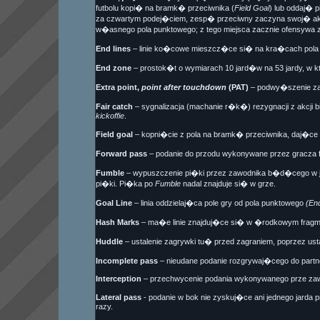
futbolu kopi� na bramk� przeciwnika (
Field Goal
) lub oddaj� 
za czwartym podej�ciem, zesp� przeciwny zaczyna swoj� akc
w�asnego pola punktowego; z tego miejsca zacznie ofensywa
End lines
– linie ko�cowe mieszcz�ce si� na kra�cach pola
End zone
– prostok�t o wymiarach 10 jard�w na 53 jardy, w
Extra point,
point after touchdown
(PAT)
– podwy�szenie za
Fair catch
– sygnalizacja (machanie r�k�) rezygnacji z akcji b
kickoffie
.
Field goal
– kopni�cie z pola na bramk� przeciwnika, daj�ce 
Forward pass
– podanie do przodu wykonywane przez gracza 
Fumble
– wypuszczenie pi�ki przez zawodnika b�d�cego w je
pi�ki. Pi�ka po
Fumble
nadal znajduje si� w grze.
Goal Line
– linia oddzielaj�ca pole gry od pola punktowego
(En
Hash Marks
– ma�e linie znajduj�ce si� w �rodkowym fragm
Huddle
– ustalenie zagrywki tu� przed zagraniem, poprzez u
Incomplete pass
– nieudane podanie rozgrywaj�cego do partn
Interception
– przechwycenie podania wykonywanego prze zawod
Lateral pass
- podanie w bok nie zyskuj�ce ani jednego jarda
razy.