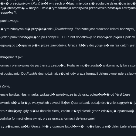
pi�k� przeciwnikowi (
Punt
) je�li w trzech pr�bach nie uda si� zdobycie dziesi�ciu jar
j� ofensywn� w miejscu, w kt�rym formacja ofensywna przeciwnika zosta�a zatrzymana
 zespo�u Y.
 punktowego.
 kt�rym zdobywa si� przy�o�enie (
Touchdown)
. End zone jest otoczone liniami bocznym
 jeden punkt nast�puj�ce po zdobyciu TD. Punkt dodatkowy, to kopni�cie pi�ki z po
iegowej po z�apaniu pi�ki przez zawodnika. Gracz, kt�ry decyduje si� na fair catch, jes
dru�ynie 3 pkt.
formacji ofensywnej, do partnera z zespo�u. Podanie mo�e zosta� wykonana, tylko za
Li
j posiadaniu. Do
Fumble
dochodzi najcz�ciej, gdy gracz formacji defensywnej uderza l
d Zone)
.
encie boiska. Hash marks wskazuj� pojedyncze jardy oraz odleg�o�� od
Yard Lines
.
stawienie si� w kr�gu wszystkich zawodnik�w. Quarterback podaje dru�ynie zagrywk�, ja
era z dru�yny, gdy pi�ka dotknie ziemi, zanim kt�rykolwiek gracz zdo�a j� opanowa�.
nika formacji ofensywnej, przez gracza formacji defensywnej.
 przy z�apaniu pi�ki. Gracz, kt�ry opanuje futbol�wk� mo�e biec z ni� dalej.
Lateral pa