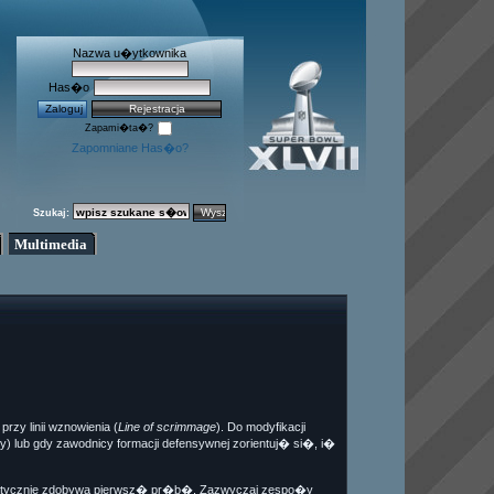
Nazwa u�ytkownika
Has�o
Zapami�ta�?
Zapomniane Has�o?
Szukaj:
Multimedia
y linii wznowienia (
Line of scrimmage
). Do modyfikacji
 lub gdy zawodnicy formacji defensywnej zorientuj� si�, i�
omatycznie zdobywa pierwsz� pr�b�. Zazwyczaj zespo�y