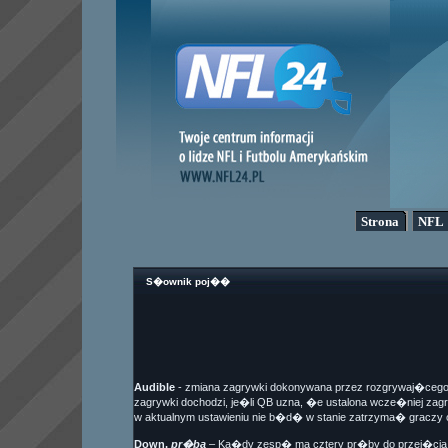
Strona
NFL
S�ownik poj��
Audible
- zmiana zagrywki dokonywana przez rozgrywaj�cego 
zagrywki dochodzi, je�li QB uzna, �e ustalona wcze�niej za
w aktualnym ustawieniu nie b�d� w stanie zatrzyma� graczy 
Down,
pr�ba
– Ka�dy zesp� ma cztery pr�by do przej�cia 