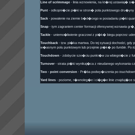
Line of scrimmage
- linia wznowienia, na kt�rej ustawiaj� si
Punt
- odkopni�cie pi�ki w stron� pola punktowego dru�yny 
Sack
- powalenie na ziemie b�d�cego w posiadaniu pi�ki quar
Snap
- tym zagraniem center formacji ofensywnej wznawia g
Tackle
- uniemo�liwienie graczowi z pi�k� biegu poprzez ude
Touchback
- tzw. pi�ka martwa. Do tej sytuacji dochodzi, gd
w�asnym polu punktowym lub przejmie pi�k� po
fumble
. Po
t
Touchdown
- zdobycie sze�ciu punkt�w za wbiegni�cie z f
Turnover
- strata pi�ki wynikaj�ca z nieudanego wykonania c
Two - point conversion
- Pr�ba podwy�szenia po
touchdown
Yard lines
- poziome, r�wnoleg�e i ci�g�e linie znajduj�ce s