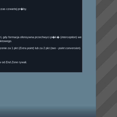
czas czwartej pr�by.
odzi, gdy formacja ofensywna przechwyci pi�k� (
interception
) we
nktowego.
ie za 1 pkt (
Extra point
) lub za 2 pkt (
two - point conversion
).
�w od
End Zone
rywali.