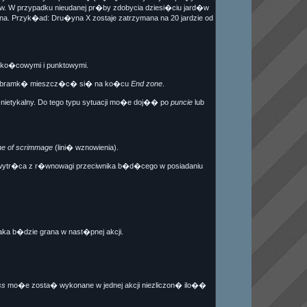
d�w. W przypadku nieudanej pr�by zdobycia dziesi�ciu jard�w
. Przyk�ad: Dru�yna X zostaje zatrzymana na 20 jardzie od
i, ko�cowymi i punktowymi.
la w bramk� mieszcz�c� si� na ko�cu
End zone
.
t nietykalny. Do tego typu sytuacji mo�e doj�� po
puncie
lub
ne of scrimmage
(lini� wznowienia).
ub wytr�ca z r�wnowagi przeciwnika b�d�cego w posiadaniu
ka b�dzie grana w nast�pnej akcji.
ss
mo�e zosta� wykonane w jednej akcji niezliczon� ilo��