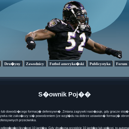
Dru�yny
Zawodnicy
Futbol ameryka�ski
Publicystyka
Forum
S�ownik Poj��
lub dowodz�cego formacj� defensywn�. Zmiana zagrywki nast�puje, gdy gracze stoj� prz
grywka nie zako�czy si� powodzeniem (ze wzgl�du na dobrze ustawion� formacj� obrony)
ofensywnych przeciwnika.
odleg�o�ci licz�cej 10 jard�w. Gdy dru�yna przejdzie 10 jard�w lub wi�cej, to aut